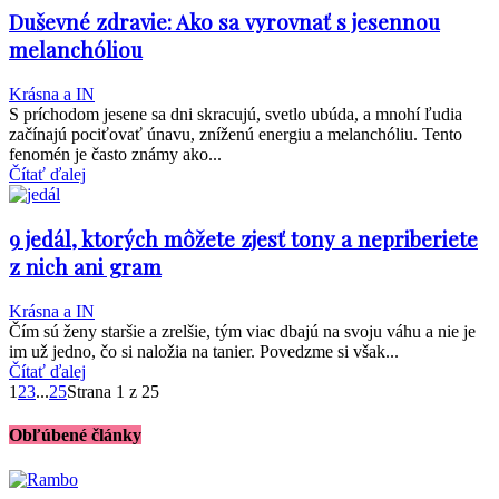
Duševné zdravie: Ako sa vyrovnať s jesennou
melanchóliou
Krásna a IN
S príchodom jesene sa dni skracujú, svetlo ubúda, a mnohí ľudia
začínajú pociťovať únavu, zníženú energiu a melanchóliu. Tento
fenomén je často známy ako...
Čítať ďalej
9 jedál, ktorých môžete zjesť tony a nepriberiete
z nich ani gram
Krásna a IN
Čím sú ženy staršie a zrelšie, tým viac dbajú na svoju váhu a nie je
im už jedno, čo si naložia na tanier. Povedzme si však...
Čítať ďalej
1
2
3
...
25
Strana 1 z 25
Obľúbené články