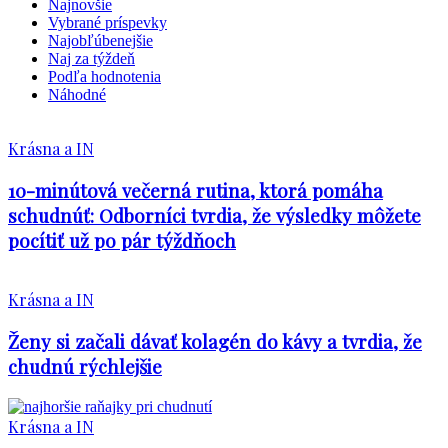
Najnovšie
Vybrané príspevky
Najobľúbenejšie
Naj za týždeň
Podľa hodnotenia
Náhodné
Krásna a IN
10-minútová večerná rutina, ktorá pomáha
schudnúť: Odborníci tvrdia, že výsledky môžete
pocítiť už po pár týždňoch
Krásna a IN
Ženy si začali dávať kolagén do kávy a tvrdia, že
chudnú rýchlejšie
Krásna a IN