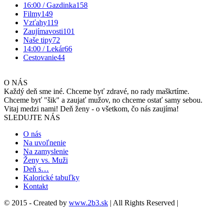
16:00 / Gazdinka
158
Filmy
149
Vzťahy
119
Zaujímavosti
101
Naše tipy
72
14:00 / Lekár
66
Cestovanie
44
O NÁS
Každý deň sme iné. Chceme byť zdravé, no rady maškrtíme.
Chceme byť "šik" a zaujať mužov, no chceme ostať samy sebou.
Vitaj medzi nami! Deň ženy - o všetkom, čo nás zaujíma!
SLEDUJTE NÁS
O nás
Na uvoľnenie
Na zamyslenie
Ženy vs. Muži
Deň s…
Kalorické tabuľky
Kontakt
© 2015 - Created by
www.2b3.sk
| All Rights Reserved |