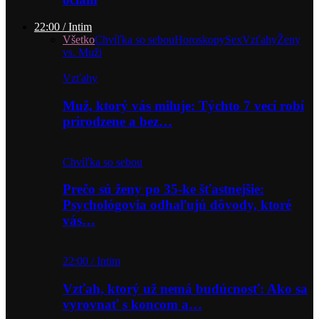
22:00 / Intim
Všetko
Chvíľka so sebou
Horoskopy
Sex
Vzťahy
Ženy
vs. Muži
Vzťahy
Muž, ktorý vás miluje: Týchto 7 vecí robí
prirodzene a bez…
Chvíľka so sebou
Prečo sú ženy po 35-ke šťastnejšie:
Psychológovia odhaľujú dôvody, ktoré
vás…
22:00 / Intim
Vzťah, ktorý už nemá budúcnosť: Ako sa
vyrovnať s koncom a…