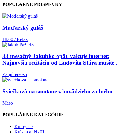
POPULÁRNE PRÍSPEVKY
Maďarský guláš
18:00 / Relax
33-mesačný Jakubko opäť valcuje internet:
Najnovšiu recitáciu od Ľudovíta Štúra musíte...
Zaujímavosti
Sviečková na smotane z hovädzieho zadného
Mäso
POPULÁRNE KATEGÓRIE
Knihy
517
Krásna a IN
201