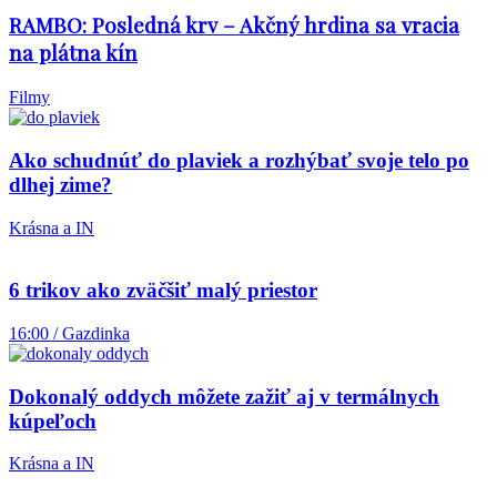
RAMBO: Posledná krv – Akčný hrdina sa vracia
na plátna kín
Filmy
Ako schudnúť do plaviek a rozhýbať svoje telo po
dlhej zime?
Krásna a IN
6 trikov ako zväčšiť malý priestor
16:00 / Gazdinka
Dokonalý oddych môžete zažiť aj v termálnych
kúpeľoch
Krásna a IN