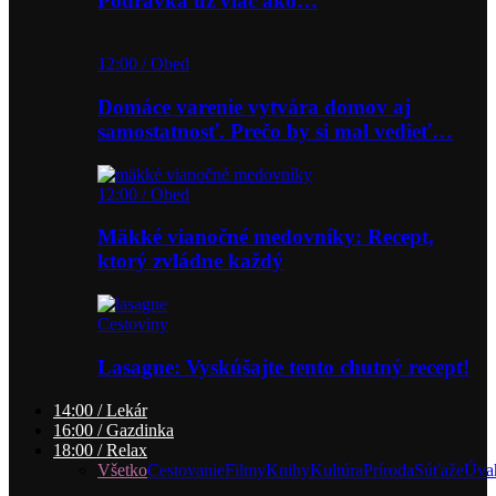
Podravka už viac ako…
12:00 / Obed
Domáce varenie vytvára domov aj
samostatnosť. Prečo by si mal vedieť…
12:00 / Obed
Mäkké vianočné medovníky: Recept,
ktorý zvládne každý
Cestoviny
Lasagne: Vyskúšajte tento chutný recept!
14:00 / Lekár
16:00 / Gazdinka
18:00 / Relax
Všetko
Cestovanie
Filmy
Knihy
Kultúra
Príroda
Súťaže
Úva