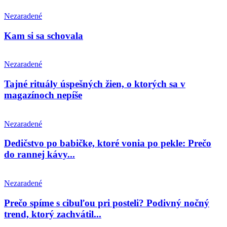
Nezaradené
Kam si sa schovala
Nezaradené
Tajné rituály úspešných žien, o ktorých sa v
magazínoch nepíše
Nezaradené
Dedičstvo po babičke, ktoré vonia po pekle: Prečo
do rannej kávy...
Nezaradené
Prečo spíme s cibuľou pri posteli? Podivný nočný
trend, ktorý zachvátil...