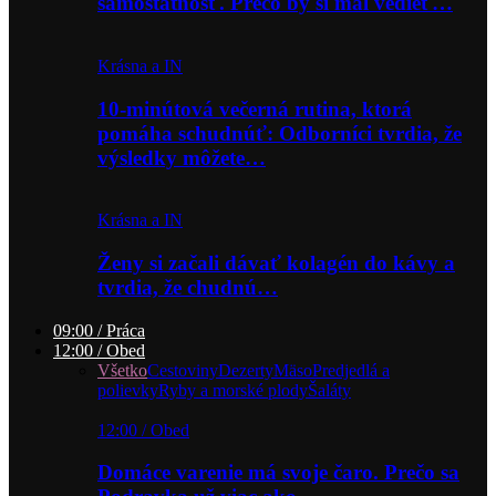
samostatnosť. Prečo by si mal vedieť…
Krásna a IN
10-minútová večerná rutina, ktorá
pomáha schudnúť: Odborníci tvrdia, že
výsledky môžete…
Krásna a IN
Ženy si začali dávať kolagén do kávy a
tvrdia, že chudnú…
09:00 / Práca
12:00 / Obed
Všetko
Cestoviny
Dezerty
Mäso
Predjedlá a
polievky
Ryby a morské plody
Šaláty
12:00 / Obed
Domáce varenie má svoje čaro. Prečo sa