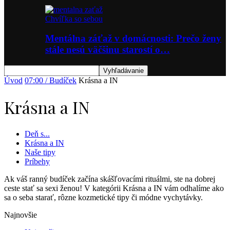
Chvíľka so sebou
Mentálna záťaž v domácnosti: Prečo ženy
stále nesú väčšinu starostí o…
Úvod
07:00 / Budíček
Krásna a IN
Krásna a IN
Deň s...
Krásna a IN
Naše tipy
Príbehy
Ak váš ranný budíček začína skášľovacími rituálmi, ste na dobrej
ceste stať sa sexi ženou! V kategórii Krásna a IN vám odhalíme ako
sa o seba starať, rôzne kozmetické tipy či módne vychytávky.
Najnovšie