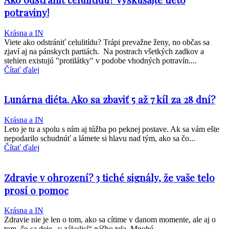
potraviny!
Krásna a IN
Viete ako odstrániť celulitídu? Trápi prevažne ženy, no občas sa
zjaví aj na pánskych partiách. Na postrach všetkých zadkov a
stehien existujú "protilátky" v podobe vhodných potravín....
Čítať ďalej
Lunárna diéta. Ako sa zbaviť 5 až 7 kíl za 28 dní?
Krásna a IN
Leto je tu a spolu s ním aj túžba po peknej postave. Ak sa vám ešte
nepodarilo schudnúť a lámete si hlavu nad tým, ako sa čo...
Čítať ďalej
Zdravie v ohrození? 3 tiché signály, že vaše telo
prosí o pomoc
Krásna a IN
Zdravie nie je len o tom, ako sa cítime v danom momente, ale aj o
tom, čo sa deje „v zákulisí“ nášho tela. Mnohé...