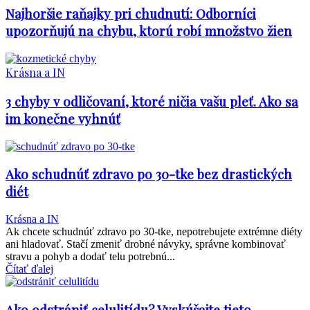
Najhoršie raňajky pri chudnutí: Odborníci
upozorňujú na chybu, ktorú robí množstvo žien
Krásna a IN
3 chyby v odličovaní, ktoré ničia vašu pleť. Ako sa
im konečne vyhnúť
Ako schudnúť zdravo po 30-tke bez drastických
diét
Krásna a IN
Ak chcete schudnúť zdravo po 30-tke, nepotrebujete extrémne diéty
ani hladovať. Stačí zmeniť drobné návyky, správne kombinovať
stravu a pohyb a dodať telu potrebnú...
Čítať ďalej
Ako odstrániť celulitídu? Vyskúšajte tieto