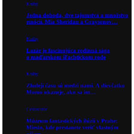
Knihy
Jedna dohoda, dve tajomstvá a množstvo
emócií. Mia Sheridan a Graysonov…
Knihy
Lazár je fascinujúca rodinná sága
o maďarskom šľachtickom rode
Knihy
Zlodeji času sú medzi nami. A dievčatko
Momo ukazuje, ako sa im…
Cestovanie
Múzeum fantastických ilúzií v Prahe:
Miesto, kde prestanete veriť vlastným
očiam