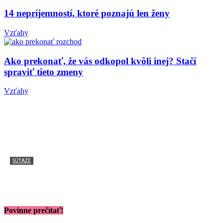
14 nepríjemností, ktoré poznajú len ženy
Vzťahy
Ako prekonať, že vás odkopol kvôli inej? Stačí
spraviť tieto zmeny
Vzťahy
SÚŤAŽE
Súťaž ukončená: Kto vyhral historickú knihu
Neslušná dáma od Megan Framptonovej
Povinne prečítať!