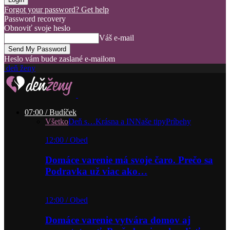
Forgot your password? Get help
Password recovery
Obnoviť svoje heslo
Váš e-mail
Heslo vám bude zaslané e-mailom
deň ženy
07:00 / Budíček
Všetko
Deň s…
Krásna a IN
Naše tipy
Príbehy
12:00 / Obed
Domáce varenie má svoje čaro. Prečo sa
Podravka už viac ako…
12:00 / Obed
Domáce varenie vytvára domov aj