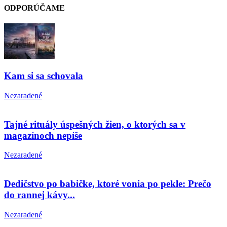
ODPORÚČAME
Kam si sa schovala
Nezaradené
Tajné rituály úspešných žien, o ktorých sa v
magazínoch nepíše
Nezaradené
Dedičstvo po babičke, ktoré vonia po pekle: Prečo
do rannej kávy...
Nezaradené