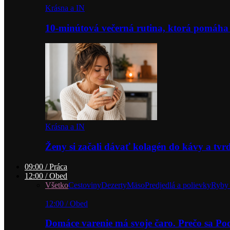
Krásna a IN
10-minútová večerná rutina, ktorá pomáha
Krásna a IN
Ženy si začali dávať kolagén do kávy a tv
09:00 / Práca
12:00 / Obed
Všetko
Cestoviny
Dezerty
Mäso
Predjedlá a polievky
Ryby 
12:00 / Obed
Domáce varenie má svoje čaro. Prečo sa P