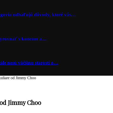
lógovia odhaľujú dôvody, ktoré vás…
 vyrovnať s koncom a…
ále nesú väčšinu starostí o…
 okuliare od Jimmy Choo
e od Jimmy Choo