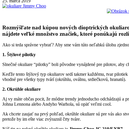
25. marca 2019
Rozmýšľate nad kúpou nových dioptrických okuliarov
nájdete veľké množstvo značiek, ktoré ponúkajú rozli
Ako si teda správne vybrať? Aby sme vám túto neľahkú úlohu zjednoduš
1. Štýlové pilotky
Slnečné okuliare “pilotky” boli pôvodne vynájdené pre pilotov, aby c
Keďže tento štýlový typ okuliarov sedí takmer každému, tvar pilotiek 
vhodné pre všetky typy tvárí (okrúhlu, oválnu, srdiečkovú, hranatú).
2. Okrúhle okuliare
Aj vy máte občas pocit, že módne trendy jednoducho odchádzajú a pri
Johna Lennona alebo Andyho Warhola, sú opäť veľmi cool.
Ak chcete zaujať na prvý pohľad, okrúhle okuliare sú pre vás ako stv
pretože by im ešte viac zvýraznil črty tváre.
Náš tip na pekné okrúhle okuliare je
Jimmy Choo JC 210/F YB7.