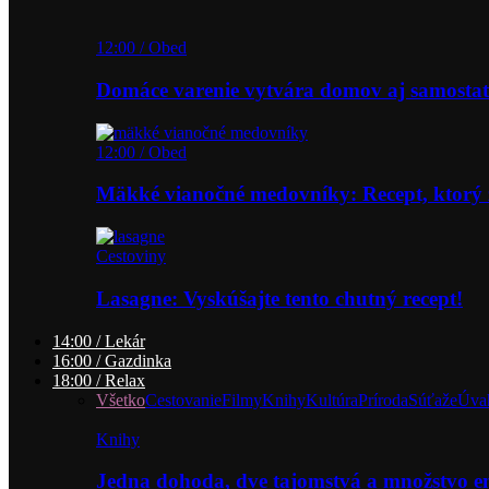
12:00 / Obed
Domáce varenie vytvára domov aj samostat
12:00 / Obed
Mäkké vianočné medovníky: Recept, ktorý 
Cestoviny
Lasagne: Vyskúšajte tento chutný recept!
14:00 / Lekár
16:00 / Gazdinka
18:00 / Relax
Všetko
Cestovanie
Filmy
Knihy
Kultúra
Príroda
Súťaže
Úva
Knihy
Jedna dohoda, dve tajomstvá a množstvo 