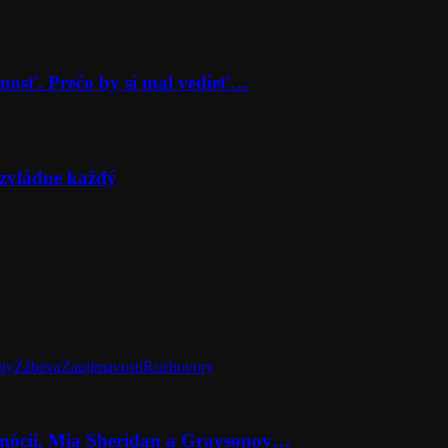
nosť. Prečo by si mal vedieť…
zvládne každý
hy
Zábava
Zaujímavosti
Rozhovory
emócií. Mia Sheridan a Graysonov…