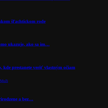
rskom šľachtickom rode
Momo ukazuje, ako sa im…
o, kde prestanete veriť vlastným očiam
 Muži
prirodzene a bez…