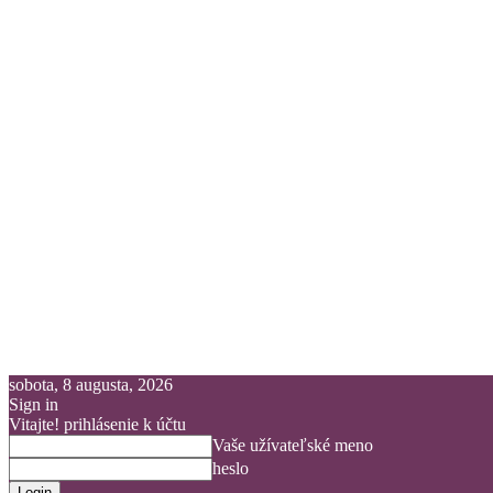
sobota, 8 augusta, 2026
Sign in
Vitajte! prihlásenie k účtu
Vaše užívateľské meno
heslo