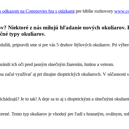
hra s otázkami
pre hlbšie rozhovory
www.co
? Niektoré z nás milujú hľadanie nových okuliarov. P
čné typy okuliarov.
ili, pripravili sme si pre vás 5 druhov štýlových okuliarov. Pri výbe
hránili ich oči pred jasným slnečným žiarením, hmlou a vetrom.
sa začal využívať aj pri dizajne dioptrických okuliaroch. V súčasnosti
chádzajú? Je to tak! A deje sa to aj s dioptrickými a slnečnými okul
orené. Tento typ okuliarov je vhodný pre ľudí s hranatým, oválnym, srd