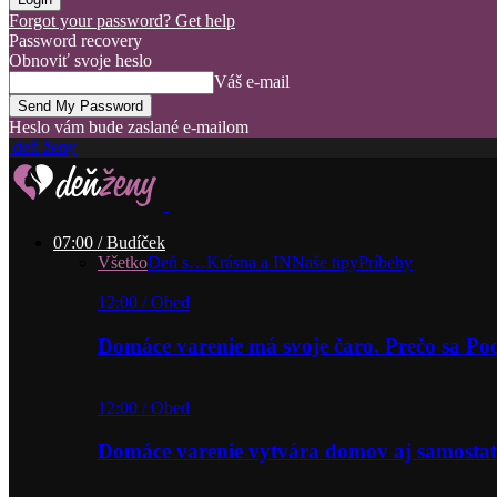
Forgot your password? Get help
Password recovery
Obnoviť svoje heslo
Váš e-mail
Heslo vám bude zaslané e-mailom
deň ženy
07:00 / Budíček
Všetko
Deň s…
Krásna a IN
Naše tipy
Príbehy
12:00 / Obed
Domáce varenie má svoje čaro. Prečo sa P
12:00 / Obed
Domáce varenie vytvára domov aj samostat