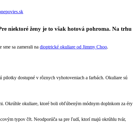
nepovies.sk
re niektoré ženy je to však hotová pohroma. Na trhu
re sme sa zamerali na
dioptrické okuliare od Jimmy Choo
.
 sú pilotky dostupné v rôznych vyhotoveniach a farbách. Okuliare sú
iarmi. Okrúhle okuliare, ktoré boli obľúbeným módnym doplnkom za éry
covým typov čŕt. Neodporúča sa pre ľudí, ktorí majú okrúhlu tvár,