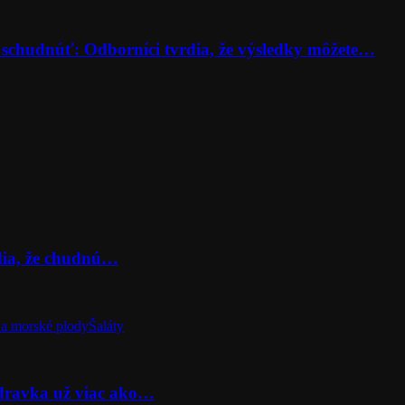
 schudnúť: Odborníci tvrdia, že výsledky môžete…
rdia, že chudnú…
a morské plody
Šaláty
odravka už viac ako…