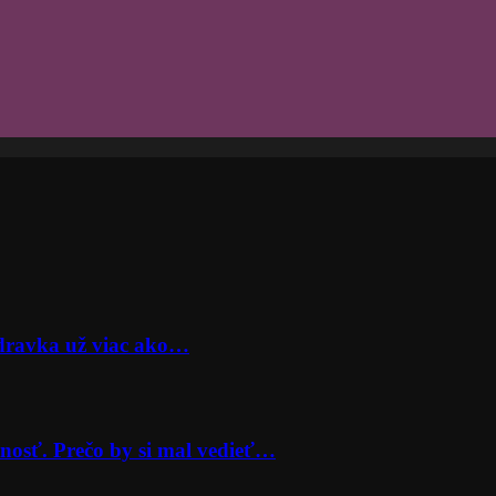
odravka už viac ako…
nosť. Prečo by si mal vedieť…