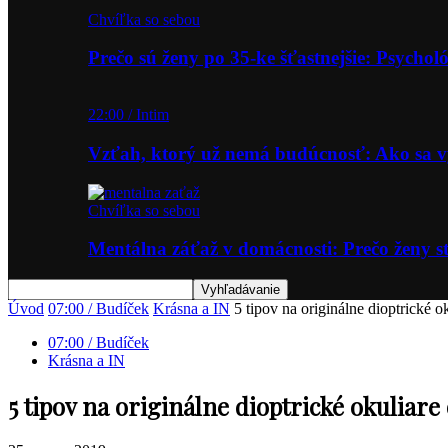
Chvíľka so sebou
Prečo sú ženy po 35-ke šťastnejšie: Psycho
22:00 / Intim
Vzťah, ktorý už nemá budúcnosť: Ako sa
Chvíľka so sebou
Mentálna záťaž v domácnosti: Prečo ženy st
Úvod
07:00 / Budíček
Krásna a IN
5 tipov na originálne dioptrické
07:00 / Budíček
Krásna a IN
5 tipov na originálne dioptrické okuliar