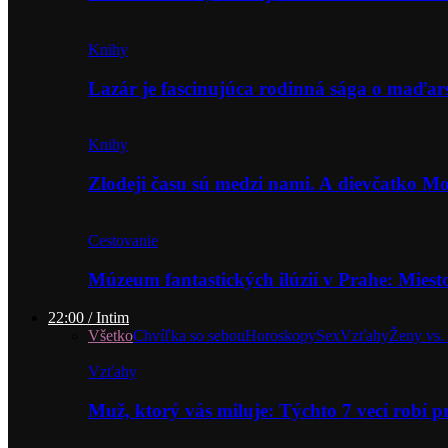
Knihy
Lazár je fascinujúca rodinná sága o maďa
Knihy
Zlodeji času sú medzi nami. A dievčatko 
Cestovanie
Múzeum fantastických ilúzií v Prahe: Miest
22:00 / Intim
Všetko
Chvíľka so sebou
Horoskopy
Sex
Vzťahy
Ženy vs.
Vzťahy
Muž, ktorý vás miluje: Týchto 7 vecí robí 