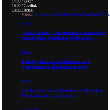
14:00 / Lekár
16:00 / Gazdinka
18:00 / Relax
Všetko
Cestovanie
Filmy
Knihy
Kultúra
Príroda
Súťaže
Úva
Knihy
Jedna dohoda, dve tajomstvá a množstvo
emócií. Mia Sheridan a Graysonov…
Knihy
Lazár je fascinujúca rodinná sága
o maďarskom šľachtickom rode
Knihy
Zlodeji času sú medzi nami. A dievčatko
Momo ukazuje, ako sa im…
Cestovanie