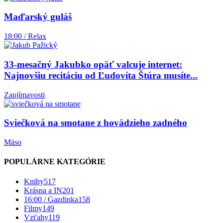
Maďarský guláš
18:00 / Relax
33-mesačný Jakubko opäť valcuje internet:
Najnovšiu recitáciu od Ľudovíta Štúra musíte...
Zaujímavosti
Sviečková na smotane z hovädzieho zadného
Mäso
POPULÁRNE KATEGÓRIE
Knihy
517
Krásna a IN
201
16:00 / Gazdinka
158
Filmy
149
Vzťahy
119