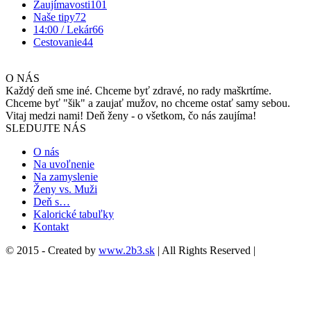
Zaujímavosti
101
Naše tipy
72
14:00 / Lekár
66
Cestovanie
44
O NÁS
Každý deň sme iné. Chceme byť zdravé, no rady maškrtíme.
Chceme byť "šik" a zaujať mužov, no chceme ostať samy sebou.
Vitaj medzi nami! Deň ženy - o všetkom, čo nás zaujíma!
SLEDUJTE NÁS
O nás
Na uvoľnenie
Na zamyslenie
Ženy vs. Muži
Deň s…
Kalorické tabuľky
Kontakt
© 2015 - Created by
www.2b3.sk
| All Rights Reserved |