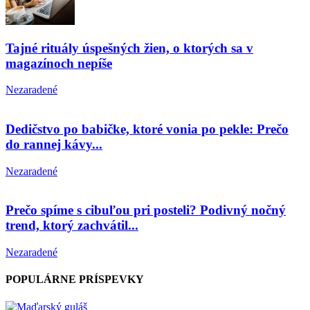
Tajné rituály úspešných žien, o ktorých sa v
magazínoch nepíše
Nezaradené
Dedičstvo po babičke, ktoré vonia po pekle: Prečo
do rannej kávy...
Nezaradené
Prečo spíme s cibuľou pri posteli? Podivný nočný
trend, ktorý zachvátil...
Nezaradené
POPULÁRNE PRÍSPEVKY