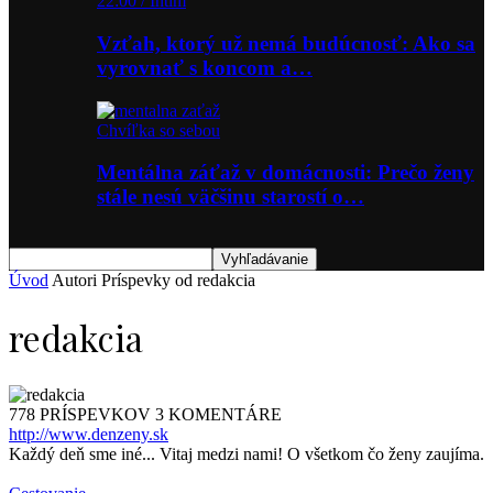
22:00 / Intim
Vzťah, ktorý už nemá budúcnosť: Ako sa
vyrovnať s koncom a…
Chvíľka so sebou
Mentálna záťaž v domácnosti: Prečo ženy
stále nesú väčšinu starostí o…
Úvod
Autori
Príspevky od redakcia
redakcia
778 PRÍSPEVKOV
3 KOMENTÁRE
http://www.denzeny.sk
Každý deň sme iné... Vitaj medzi nami! O všetkom čo ženy zaujíma.