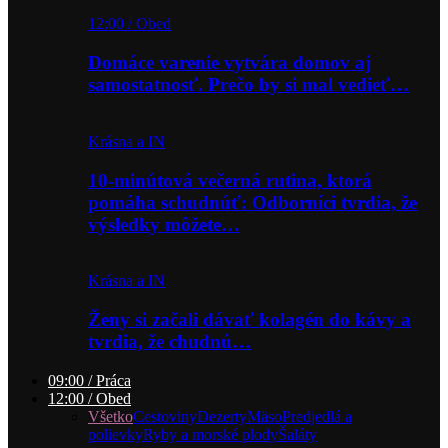
12:00 / Obed
Domáce varenie vytvára domov aj
samostatnosť. Prečo by si mal vedieť…
Krásna a IN
10-minútová večerná rutina, ktorá
pomáha schudnúť: Odborníci tvrdia, že
výsledky môžete…
Krásna a IN
Ženy si začali dávať kolagén do kávy a
tvrdia, že chudnú…
09:00 / Práca
12:00 / Obed
Všetko
Cestoviny
Dezerty
Mäso
Predjedlá a
polievky
Ryby a morské plody
Šaláty