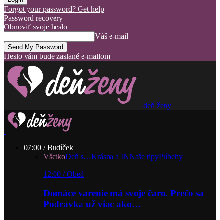
Forgot your password? Get help
Password recovery
Obnoviť svoje heslo
Váš e-mail
Heslo vám bude zaslané e-mailom
deň ženy
07:00 / Budíček
Všetko
Deň s…
Krásna a IN
Naše tipy
Príbehy
12:00 / Obed
Domáce varenie má svoje čaro. Prečo sa
Podravka už viac ako…