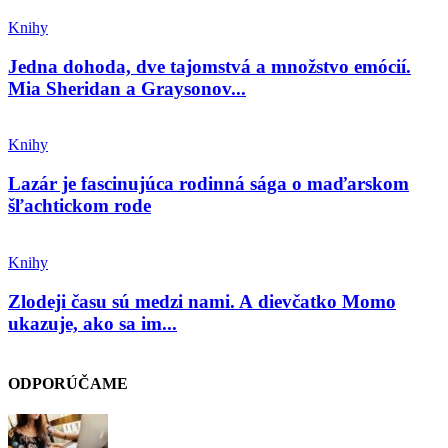
Knihy
Jedna dohoda, dve tajomstvá a množstvo emócií.
Mia Sheridan a Graysonov...
Knihy
Lazár je fascinujúca rodinná sága o maďarskom
šľachtickom rode
Knihy
Zlodeji času sú medzi nami. A dievčatko Momo
ukazuje, ako sa im...
ODPORÚČAME