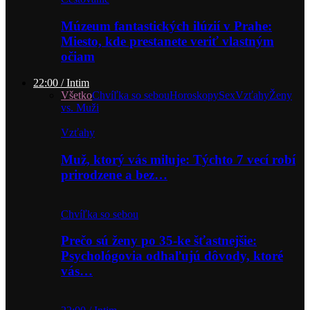
Múzeum fantastických ilúzií v Prahe:
Miesto, kde prestanete veriť vlastným
očiam
22:00 / Intim
Všetko
Chvíľka so sebou
Horoskopy
Sex
Vzťahy
Ženy
vs. Muži
Vzťahy
Muž, ktorý vás miluje: Týchto 7 vecí robí
prirodzene a bez…
Chvíľka so sebou
Prečo sú ženy po 35-ke šťastnejšie:
Psychológovia odhaľujú dôvody, ktoré
vás…