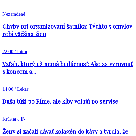
Nezaradené
Chyby pri organizovaní šatníka: Týchto 5 omylov
robí väčšina žien
22:00 / Intim
Vzťah, ktorý už nemá budúcnosť: Ako sa vyrovnať
s koncom a...
14:00 / Lekár
Duša túži po Ríme, ale kĺby volajú po servise
Krásna a IN
Ženy si začali dávať kolagén do kávy a tvrdia, že