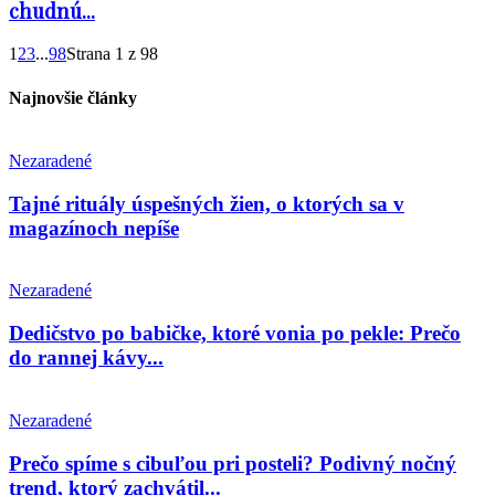
chudnú...
1
2
3
...
98
Strana 1 z 98
Najnovšie články
Nezaradené
Tajné rituály úspešných žien, o ktorých sa v
magazínoch nepíše
Nezaradené
Dedičstvo po babičke, ktoré vonia po pekle: Prečo
do rannej kávy...
Nezaradené
Prečo spíme s cibuľou pri posteli? Podivný nočný
trend, ktorý zachvátil...