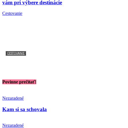
vám pri výbere destinácie
Cestovanie
CESTOVANIE
Cestujete k vode? Nezabudnite si vziať najmä tieto
veci!
Povinne prečítať!
Nezaradené
Kam si sa schovala
Nezaradené