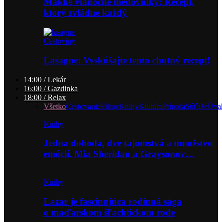
Mäkké vianočné medovníky: Recept,
ktorý zvládne každý
Cestoviny
Lasagne: Vyskúšajte tento chutný recept!
14:00 / Lekár
16:00 / Gazdinka
18:00 / Relax
Všetko
Cestovanie
Filmy
Knihy
Kultúra
Príroda
Súťaže
Úva
Knihy
Jedna dohoda, dve tajomstvá a množstvo
emócií. Mia Sheridan a Graysonov…
Knihy
Lazár je fascinujúca rodinná sága
o maďarskom šľachtickom rode