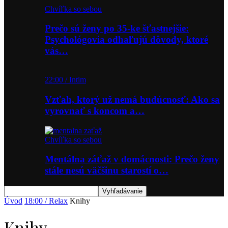
Chvíľka so sebou
Prečo sú ženy po 35-ke šťastnejšie:
Psychológovia odhaľujú dôvody, ktoré
vás…
22:00 / Intim
Vzťah, ktorý už nemá budúcnosť: Ako sa
vyrovnať s koncom a…
Chvíľka so sebou
Mentálna záťaž v domácnosti: Prečo ženy
stále nesú väčšinu starostí o…
Úvod
18:00 / Relax
Knihy
Knihy