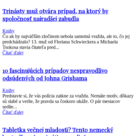
Trinásty muž otvára prípad, na ktorý by
spoločnosť najradšej zabudla
Knihy
Čo ak by najväčším zločinom nebola samotná vražda, ale to, čo jej
predchádzalo? 13. muž od Floriana Schwieckera a Michaela
Tsokosa stavia čitateľa pred...
Čítať ďalej
10 fascinujúcich prípadov nespravodlivo
odsúdených od Johna Grishama
Knihy
Predstavte si, že vás polícia zatkne za vraždu. Nemáte motív, dôkazy
sú slabé a veríte, že pravda sa čoskoro ukáže. O pár mesiacov
sedíte...
Čítať ďalej
Tabletka večnej mladosti? Tento nemecký