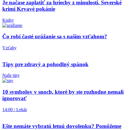
Je načase zaplatiť za hriechy z minulosti. Severské
krimi Krvavé pokánie
Knihy
Čo robí časté urážanie sa s našim vzťahom?
Vzťahy
Tipy pre zdravý a pohodlný spánok
Naše tipy
10 symbolov v snoch, ktoré by ste rozhodne nemali
ignorovať
14:00 / Lekár
Ešte nemáte vybratú letnú dovolenku? Pomôžeme