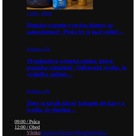
12:00 / Obed
Domáce varenie vytvára domov aj
samostatnosť. Prečo by si mal vedieť…
Krásna a IN
10-minútová večerná rutina, ktorá
pomáha schudnúť: Odborníci tvrdia, že
výsledky môžete…
Krásna a IN
Ženy si začali dávať kolagén do kávy a
tvrdia, že chudnú…
09:00 / Práca
12:00 / Obed
Všetko
Cestoviny
Dezerty
Mäso
Predjedlá a