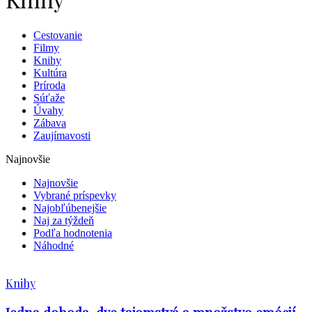
Cestovanie
Filmy
Knihy
Kultúra
Príroda
Súťaže
Úvahy
Zábava
Zaujímavosti
Najnovšie
Najnovšie
Vybrané príspevky
Najobľúbenejšie
Naj za týždeň
Podľa hodnotenia
Náhodné
Knihy