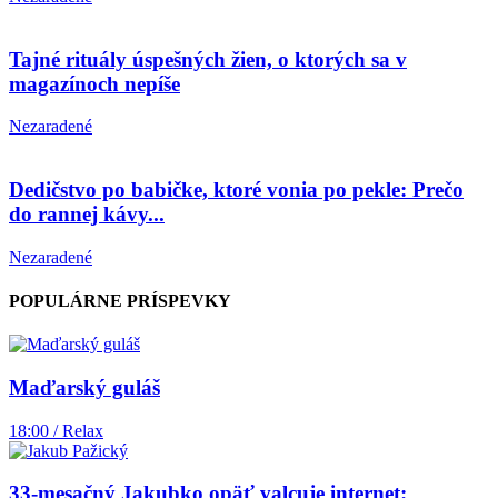
Tajné rituály úspešných žien, o ktorých sa v
magazínoch nepíše
Nezaradené
Dedičstvo po babičke, ktoré vonia po pekle: Prečo
do rannej kávy...
Nezaradené
POPULÁRNE PRÍSPEVKY
Maďarský guláš
18:00 / Relax
33-mesačný Jakubko opäť valcuje internet: