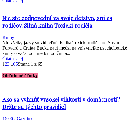
Čítať ďalej
Nie ste zodpovední za svoje detstvo, ani za
rodičov. Silná kniha Toxickí rodičia
Knihy
Nie všetky jazvy sú viditeľné. Kniha Toxickí rodičia od Susan
Forward a Craiga Bucka patrí medzi najvplyvnejšie psychologické
knihy o vzťahoch medzi rodičmi a...
Čítať ďalej
1
2
3
...
65
Strana 1 z 65
Obľúbené články
Ako sa vyhnúť vysokej vlhkosti v domácnosti?
Držte sa týchto pravidiel
16:00 / Gazdinka