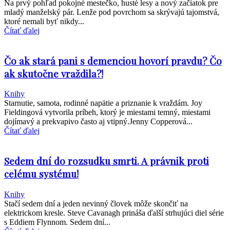
Na prvý pohľad pokojné mestečko, husté lesy a nový začiatok pre
mladý manželský pár. Lenže pod povrchom sa skrývajú tajomstvá,
ktoré nemali byť nikdy...
Čítať ďalej
Čo ak stará pani s demenciou hovorí pravdu? Čo
ak skutočne vraždila?!
Knihy
Starnutie, samota, rodinné napätie a priznanie k vraždám. Joy
Fieldingová vytvorila príbeh, ktorý je miestami temný, miestami
dojímavý a prekvapivo často aj vtipný.Jenny Copperová...
Čítať ďalej
Sedem dní do rozsudku smrti. A právnik proti
celému systému!
Knihy
Stačí sedem dní a jeden nevinný človek môže skončiť na
elektrickom kresle. Steve Cavanagh prináša ďalší strhujúci diel série
s Eddiem Flynnom. Sedem dní...