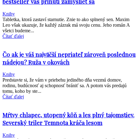
bestseller vás prinúti zamyslieť sa
Knihy
Tabletka, ktorá zastaví starnutie. Znie to ako splnený sen. Maxim
Leo však ukazuje, že každý zázrak má svoju cenu. Jeho román A
všetci budeme...
Čítať ďalej
Čo ak je váš najväčší nepriateľ zároveň poslednou
nádejou? Ruža v okovách
Knihy
Predstavte si, že vám v priebehu jediného dňa vezmú domov,
rodinu, budúcnosť aj schopnosť brániť sa. A potom vás predajú
tomu, koho by ste...
Čítať ďalej
Mŕtvy chlapec, utopený kôň a les plný tajomstiev.
Severský triler Temnota kráča lesom
Knihy