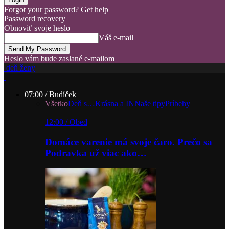
Forgot your password? Get help
Password recovery
Obnoviť svoje heslo
Váš e-mail
Heslo vám bude zaslané e-mailom
deň ženy
07:00 / Budíček
Všetko
Deň s…
Krásna a IN
Naše tipy
Príbehy
12:00 / Obed
Domáce varenie má svoje čaro. Prečo sa
Podravka už viac ako…