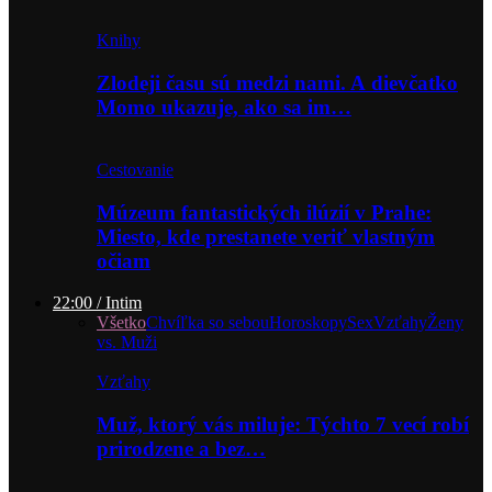
Knihy
Zlodeji času sú medzi nami. A dievčatko
Momo ukazuje, ako sa im…
Cestovanie
Múzeum fantastických ilúzií v Prahe:
Miesto, kde prestanete veriť vlastným
očiam
22:00 / Intim
Všetko
Chvíľka so sebou
Horoskopy
Sex
Vzťahy
Ženy
vs. Muži
Vzťahy
Muž, ktorý vás miluje: Týchto 7 vecí robí
prirodzene a bez…