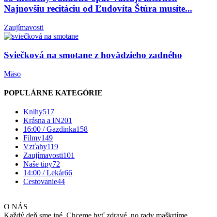
Najnovšiu recitáciu od Ľudovíta Štúra musíte...
Zaujímavosti
Sviečková na smotane z hovädzieho zadného
Mäso
POPULÁRNE KATEGÓRIE
Knihy
517
Krásna a IN
201
16:00 / Gazdinka
158
Filmy
149
Vzťahy
119
Zaujímavosti
101
Naše tipy
72
14:00 / Lekár
66
Cestovanie
44
O NÁS
Každý deň sme iné. Chceme byť zdravé, no rady maškrtíme.