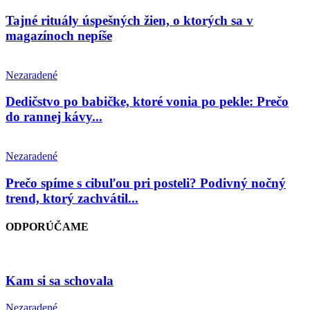
Tajné rituály úspešných žien, o ktorých sa v
magazínoch nepíše
Nezaradené
Dedičstvo po babičke, ktoré vonia po pekle: Prečo
do rannej kávy...
Nezaradené
Prečo spíme s cibuľou pri posteli? Podivný nočný
trend, ktorý zachvátil...
ODPORÚČAME
Kam si sa schovala
Nezaradené