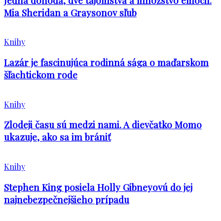
Jedna dohoda, dve tajomstvá a množstvo emócií.
Mia Sheridan a Graysonov sľub
Knihy
Lazár je fascinujúca rodinná sága o maďarskom
šľachtickom rode
Knihy
Zlodeji času sú medzi nami. A dievčatko Momo
ukazuje, ako sa im brániť
Knihy
Stephen King posiela Holly Gibneyovú do jej
najnebezpečnejšieho prípadu