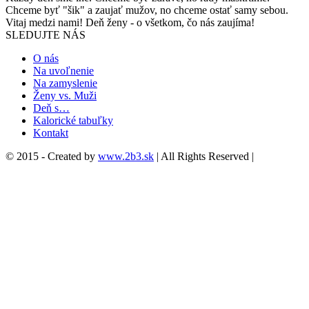
Chceme byť "šik" a zaujať mužov, no chceme ostať samy sebou.
Vitaj medzi nami! Deň ženy - o všetkom, čo nás zaujíma!
SLEDUJTE NÁS
O nás
Na uvoľnenie
Na zamyslenie
Ženy vs. Muži
Deň s…
Kalorické tabuľky
Kontakt
© 2015 - Created by
www.2b3.sk
| All Rights Reserved |