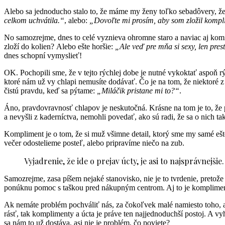
Alebo sa jednoducho stalo to, že máme my ženy toľko sebadôvery, že
celkom uchvátila.“
, alebo:
„Dovoľte mi prosím, aby som zložil kompl
No samozrejme, dnes to celé vyznieva ohromne staro a naviac aj komic
zloží do kolien?
Alebo ešte horšie:
„Ale veď pre mňa si sexy, len prest
dnes schopní vymyslieť!
OK. Pochopili sme, že v tejto rýchlej dobe je nutné vykoktať aspoň r
ktoré nám už vy chlapi nemusíte dodávať. Čo je na tom, že niektoré 
čistú pravdu, keď sa pýtame:
„Miláčik pristane mi to?“
.
Áno, pravdovravnosť chlapov je neskutočná. Krásne na tom je to, že
a nevyšli z kaderníctva, nemohli povedať, ako sú radi, že sa o nich ta
Kompliment je o tom, že si muž všimne detail, ktorý sme my samé ešte 
večer odostelieme posteľ, alebo pripravíme niečo na zub.
Vyjadrenie, že ide o prejav úcty, je asi to najsprávnejši
Samozrejme, zasa píšem nejaké stanovisko, nie je to tvrdenie, pretože
ponúknu pomoc s taškou pred nákupným centrom. Aj to je kompliment.
Ak nemáte problém pochváliť nás, za čokoľvek malé namiesto toho, aby s
rásť, tak komplimenty a úcta je práve ten najjednoduchší postoj. A v
sa nám to už dostáva, asi nie je problém, čo poviete?