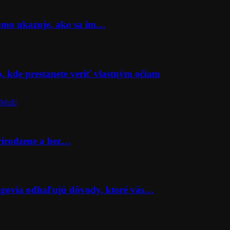
Momo ukazuje, ako sa im…
o, kde prestanete veriť vlastným očiam
 Muži
prirodzene a bez…
lógovia odhaľujú dôvody, ktoré vás…