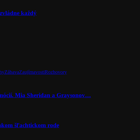
zvládne každý
hy
Zábava
Zaujímavosti
Rozhovory
emócií. Mia Sheridan a Graysonov…
rskom šľachtickom rode