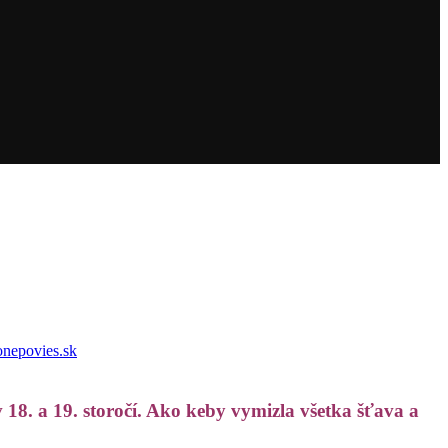
nepovies.sk
. a 19. storočí. Ako keby vymizla všetka šťava a