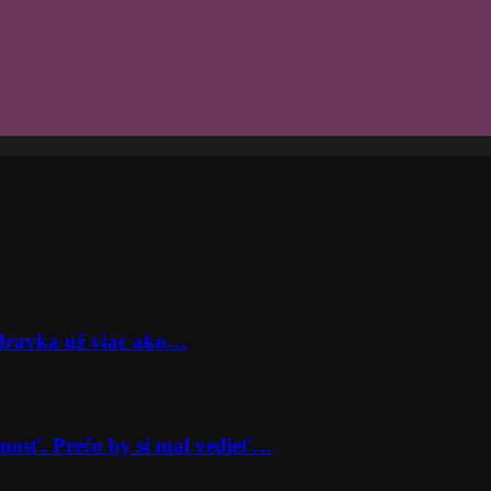
odravka už viac ako…
nosť. Prečo by si mal vedieť…