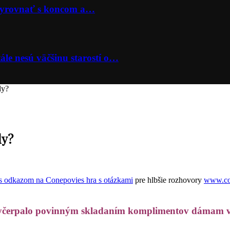
 vyrovnať s koncom a…
ále nesú väčšinu starostí o…
dy?
dy?
hra s otázkami
pre hlbšie rozhovory
www.co
vyčerpalo povinným skladaním komplimentov dámam v 18