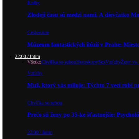
Knihy
Zlodeji času sú medzi nami. A dievčatko 
Cestovanie
Múzeum fantastických ilúzií v Prahe: Miest
22:00 / Intim
Všetko
Chvíľka so sebou
Horoskopy
Sex
Vzťahy
Ženy vs.
Vzťahy
Muž, ktorý vás miluje: Týchto 7 vecí robí 
Chvíľka so sebou
Prečo sú ženy po 35-ke šťastnejšie: Psycho
22:00 / Intim