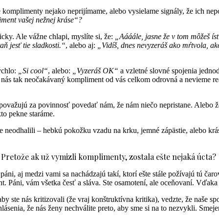
 komplimenty nejako neprijímame, alebo vysielame signály, že ich nep
iment vašej nežnej kráse“?
ky. Ale vážne chlapi, myslíte si, že:
„Aááále, jasne že v tom môžeš ís
aň jesť tie sladkosti.“
, alebo aj:
„Vidíš, dnes nevyzeráš ako mŕtvola, ak
ýchlo:
„Si cool“
, alebo:
„Vyzeráš OK“
a vzletné slovné spojenia jedno
z nás tak neočakávaný kompliment od vás celkom odrovná a nevieme rea
 považujú za povinnosť povedať nám, že nám niečo nepristane. Alebo 
kto pekne staráme.
neodhalili – hebkú pokožku vzadu na krku, jemné zápästie, alebo krásne
e. Pretože ak už vymizli komplimenty, zostala ešte nejaká úcta?
 páni, aj medzi vami sa nachádzajú takí, ktorí ešte stále požívajú tú ča
 Páni, vám všetka česť a sláva. Ste osamotení, ale oceňovaní. Vďaka 
te nás kritizovali (že vraj konštruktívna kritika), vedzte, že naše spo
yhlásenia, že nás ženy nechválite preto, aby sme si na to nezvykli. Sm