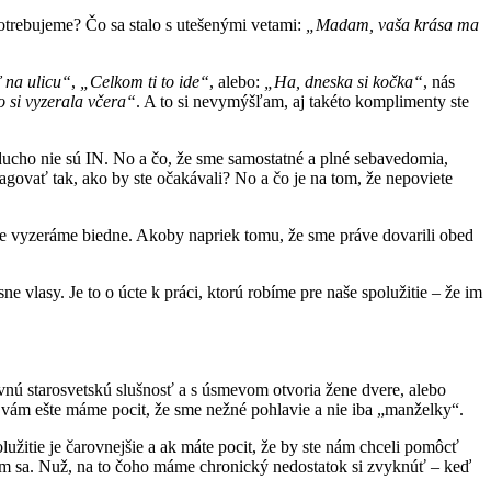
otrebujeme? Čo sa stalo s utešenými vetami:
„Madam, vaša krása ma
ť na ulicu“
,
„Celkom ti to ide“
, alebo:
„Ha, dneska si kočka“
, nás
o si vyzerala včera“
. A to si nevymýšľam, aj takéto komplimenty ste
ducho nie sú IN. No a čo, že sme samostatné a plné sebavedomia,
govať tak, ako by ste očakávali? No a čo je na tom, že nepoviete
že vyzeráme biedne. Akoby napriek tomu, že sme práve dovarili obed
 vlasy. Je to o úcte k práci, ktorú robíme pre naše spolužitie – že im
rovnú starosvetskú slušnosť a s úsmevom otvoria žene dvere, alebo
vám ešte máme pocit, že sme nežné pohlavie a nie iba „manželky“.
lužitie je čarovnejšie a ak máte pocit, že by ste nám chceli pomôcť
ejem sa. Nuž, na to čoho máme chronický nedostatok si zvyknúť – keď