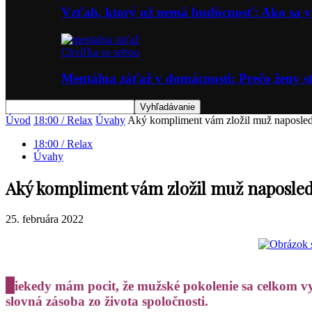
Vzťah, ktorý už nemá budúcnosť: Ako sa
Chvíľka so sebou
Mentálna záťaž v domácnosti: Prečo ženy st
Úvod
18:00 / Relax
Úvahy
Aký kompliment vám zložil muž naposle
18:00 / Relax
Úvahy
Aký kompliment vám zložil muž naposle
25. februára 2022
N
iekedy mám pocit, že mužské pokolenie sa celkom 
slovná zásoba zo života spoločnosti.