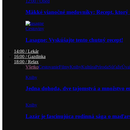
12:00 / Obed
Mäkké vianočné medovníky: Recept, ktorý 
Cestoviny
Lasagne: Vyskúšajte tento chutný recept!
14:00 / Lekár
16:00 / Gazdinka
18:00 / Relax
Všetko
Cestovanie
Filmy
Knihy
Kultúra
Príroda
Súťaže
Úva
Knihy
Jedna dohoda, dve tajomstvá a množstvo 
Knihy
Lazár je fascinujúca rodinná sága o maďa