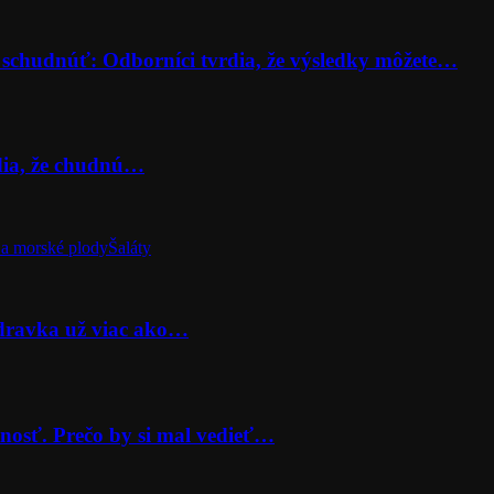
 schudnúť: Odborníci tvrdia, že výsledky môžete…
rdia, že chudnú…
a morské plody
Šaláty
odravka už viac ako…
nosť. Prečo by si mal vedieť…