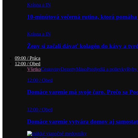
Krásna a IN
10-minútová večerná rutina, ktorá pomáha
Krásna a IN
Ženy si začali dávať kolagén do kávy a tv
09:00 / Práca
12:00 / Obed
Všetko
Cestoviny
Dezerty
Mäso
Predjedlá a polievky
Ryby 
12:00 / Obed
Domáce varenie má svoje čaro. Prečo sa P
12:00 / Obed
Domáce varenie vytvára domov aj samostat