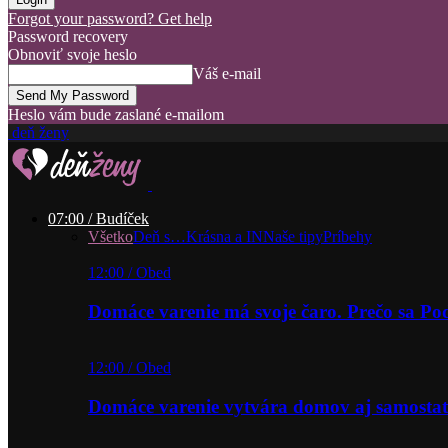
Forgot your password? Get help
Password recovery
Obnoviť svoje heslo
Váš e-mail
Heslo vám bude zaslané e-mailom
deň ženy
07:00 / Budíček
Všetko
Deň s…
Krásna a IN
Naše tipy
Príbehy
12:00 / Obed
Domáce varenie má svoje čaro. Prečo sa P
12:00 / Obed
Domáce varenie vytvára domov aj samostat