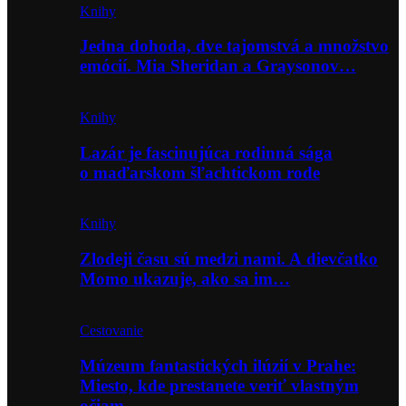
Knihy
Jedna dohoda, dve tajomstvá a množstvo
emócií. Mia Sheridan a Graysonov…
Knihy
Lazár je fascinujúca rodinná sága
o maďarskom šľachtickom rode
Knihy
Zlodeji času sú medzi nami. A dievčatko
Momo ukazuje, ako sa im…
Cestovanie
Múzeum fantastických ilúzií v Prahe:
Miesto, kde prestanete veriť vlastným
očiam