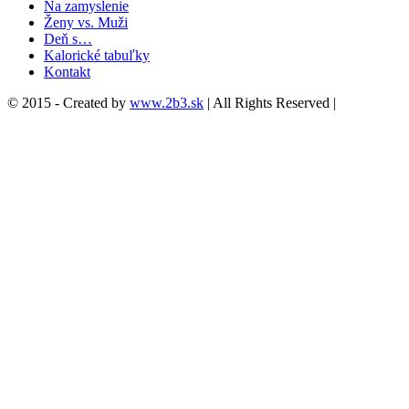
Na zamyslenie
Ženy vs. Muži
Deň s…
Kalorické tabuľky
Kontakt
© 2015 - Created by
www.2b3.sk
| All Rights Reserved |