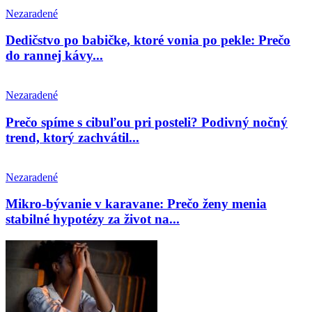
Nezaradené
Dedičstvo po babičke, ktoré vonia po pekle: Prečo
do rannej kávy...
Nezaradené
Prečo spíme s cibuľou pri posteli? Podivný nočný
trend, ktorý zachvátil...
Nezaradené
Mikro-bývanie v karavane: Prečo ženy menia
stabilné hypotézy za život na...