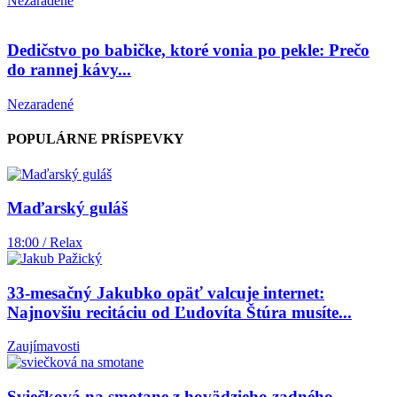
Nezaradené
Dedičstvo po babičke, ktoré vonia po pekle: Prečo
do rannej kávy...
Nezaradené
POPULÁRNE PRÍSPEVKY
Maďarský guláš
18:00 / Relax
33-mesačný Jakubko opäť valcuje internet:
Najnovšiu recitáciu od Ľudovíta Štúra musíte...
Zaujímavosti
Sviečková na smotane z hovädzieho zadného