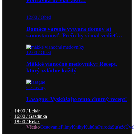
Podravka už viac ako…
12:00 / Obed
Domáce varenie vytvára domov aj
samostatnosť. Prečo by si mal vedieť…
12:00 / Obed
Mäkké vianočné medovníky: Recept,
ktorý zvládne každý
Cestoviny
Lasagne: Vyskúšajte tento chutný recept!
14:00 / Lekár
16:00 / Gazdinka
18:00 / Relax
Všetko
Cestovanie
Filmy
Knihy
Kultúra
Príroda
Súťaže
Úva