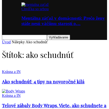
Chvíľka so sebou
Mentálna záťaž v domácnosti: Prečo ženy
stále nesú väčšinu starostí o…
Úvod
Nálepky
Ako schudnúť
Štítok: ako schudnúť
Krásna a IN
Ako schudnúť: 4 tipy na novoročné kilá
Krásna a IN
Telové zábaly Body Wraps. Viete, ako schudnete a