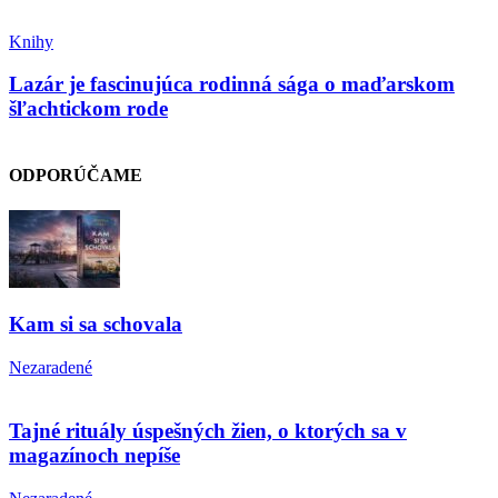
Knihy
Lazár je fascinujúca rodinná sága o maďarskom
šľachtickom rode
ODPORÚČAME
Kam si sa schovala
Nezaradené
Tajné rituály úspešných žien, o ktorých sa v
magazínoch nepíše