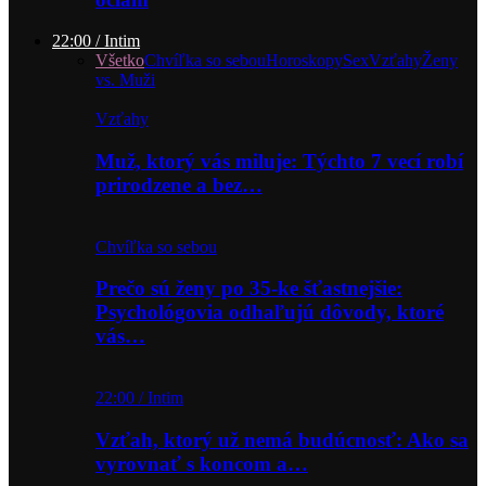
22:00 / Intim
Všetko
Chvíľka so sebou
Horoskopy
Sex
Vzťahy
Ženy
vs. Muži
Vzťahy
Muž, ktorý vás miluje: Týchto 7 vecí robí
prirodzene a bez…
Chvíľka so sebou
Prečo sú ženy po 35-ke šťastnejšie:
Psychológovia odhaľujú dôvody, ktoré
vás…
22:00 / Intim
Vzťah, ktorý už nemá budúcnosť: Ako sa
vyrovnať s koncom a…