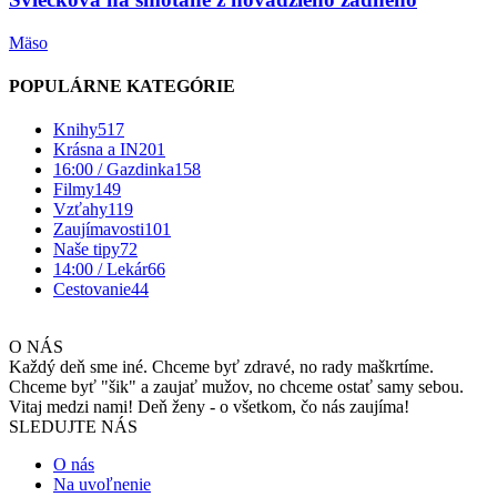
Mäso
POPULÁRNE KATEGÓRIE
Knihy
517
Krásna a IN
201
16:00 / Gazdinka
158
Filmy
149
Vzťahy
119
Zaujímavosti
101
Naše tipy
72
14:00 / Lekár
66
Cestovanie
44
O NÁS
Každý deň sme iné. Chceme byť zdravé, no rady maškrtíme.
Chceme byť "šik" a zaujať mužov, no chceme ostať samy sebou.
Vitaj medzi nami! Deň ženy - o všetkom, čo nás zaujíma!
SLEDUJTE NÁS
O nás
Na uvoľnenie