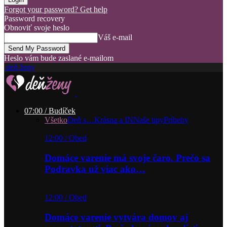
Forgot your password? Get help
Password recovery
Obnoviť svoje heslo
Váš e-mail
Heslo vám bude zaslané e-mailom
deň ženy
07:00 / Budíček
Všetko
Deň s…
Krásna a IN
Naše tipy
Príbehy
12:00 / Obed
Domáce varenie má svoje čaro. Prečo sa
Podravka už viac ako…
12:00 / Obed
Domáce varenie vytvára domov aj