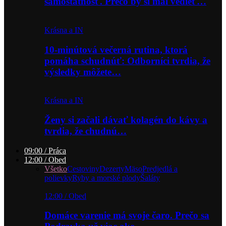
samostatnosť. Prečo by si mal vedieť…
Krásna a IN
10-minútová večerná rutina, ktorá
pomáha schudnúť: Odborníci tvrdia, že
výsledky môžete…
Krásna a IN
Ženy si začali dávať kolagén do kávy a
tvrdia, že chudnú…
09:00 / Práca
12:00 / Obed
Všetko
Cestoviny
Dezerty
Mäso
Predjedlá a
polievky
Ryby a morské plody
Šaláty
12:00 / Obed
Domáce varenie má svoje čaro. Prečo sa