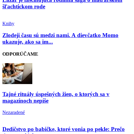
šľachtickom rode
Knihy
Zlodeji času sú medzi nami. A dievčatko Momo
ukazuje, ako sa im...
ODPORÚČAME
Tajné rituály úspešných žien, o ktorých sa v
magazínoch nepíše
Nezaradené
Dedičstvo po babičke, ktoré vonia po pekle: Prečo