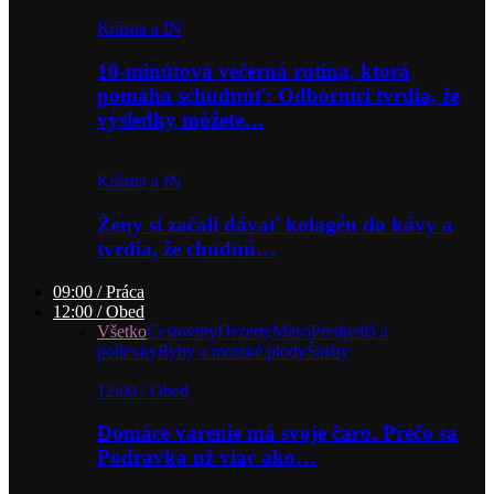
Krásna a IN
10-minútová večerná rutina, ktorá
pomáha schudnúť: Odborníci tvrdia, že
výsledky môžete…
Krásna a IN
Ženy si začali dávať kolagén do kávy a
tvrdia, že chudnú…
09:00 / Práca
12:00 / Obed
Všetko
Cestoviny
Dezerty
Mäso
Predjedlá a
polievky
Ryby a morské plody
Šaláty
12:00 / Obed
Domáce varenie má svoje čaro. Prečo sa
Podravka už viac ako…