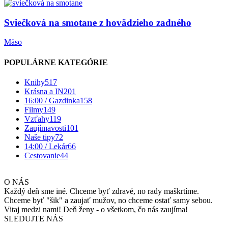
Sviečková na smotane z hovädzieho zadného
Mäso
POPULÁRNE KATEGÓRIE
Knihy
517
Krásna a IN
201
16:00 / Gazdinka
158
Filmy
149
Vzťahy
119
Zaujímavosti
101
Naše tipy
72
14:00 / Lekár
66
Cestovanie
44
O NÁS
Každý deň sme iné. Chceme byť zdravé, no rady maškrtíme.
Chceme byť "šik" a zaujať mužov, no chceme ostať samy sebou.
Vitaj medzi nami! Deň ženy - o všetkom, čo nás zaujíma!
SLEDUJTE NÁS