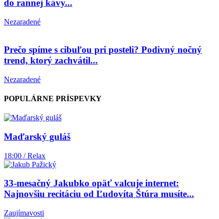
do rannej kávy...
Nezaradené
Prečo spíme s cibuľou pri posteli? Podivný nočný
trend, ktorý zachvátil...
Nezaradené
POPULÁRNE PRÍSPEVKY
Maďarský guláš
18:00 / Relax
33-mesačný Jakubko opäť valcuje internet:
Najnovšiu recitáciu od Ľudovíta Štúra musíte...
Zaujímavosti