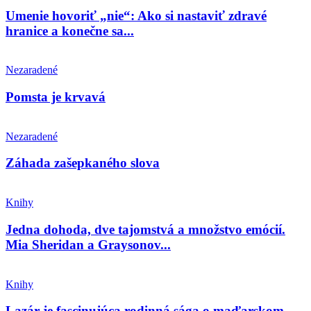
Umenie hovoriť „nie“: Ako si nastaviť zdravé
hranice a konečne sa...
Nezaradené
Pomsta je krvavá
Nezaradené
Záhada zašepkaného slova
Knihy
Jedna dohoda, dve tajomstvá a množstvo emócií.
Mia Sheridan a Graysonov...
Knihy
Lazár je fascinujúca rodinná sága o maďarskom