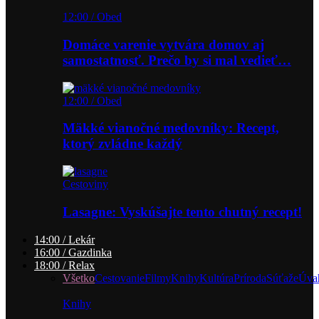
12:00 / Obed
Domáce varenie vytvára domov aj
samostatnosť. Prečo by si mal vedieť…
12:00 / Obed
Mäkké vianočné medovníky: Recept,
ktorý zvládne každý
Cestoviny
Lasagne: Vyskúšajte tento chutný recept!
14:00 / Lekár
16:00 / Gazdinka
18:00 / Relax
Všetko
Cestovanie
Filmy
Knihy
Kultúra
Príroda
Súťaže
Úva
Knihy