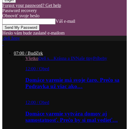
Forgot your password? Get help
Password recovery
Obnoviť svoje heslo
Váš e-mail
Heslo vám bude zaslané e-mailom
deň ženy
07:00 / Budíček
Všetko
Deň s…
Krásna a IN
Naše tipy
Príbehy
12:00 / Obed
Domáce varenie má svoje čaro. Prečo sa
Podravka už viac ako…
12:00 / Obed
Domáce varenie vytvára domov aj
samostatnosť. Prečo by si mal vedieť…