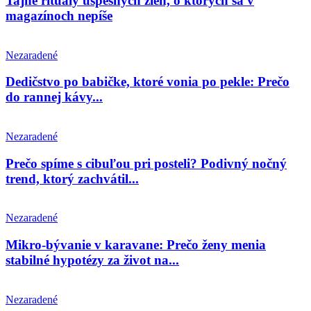
Tajné rituály úspešných žien, o ktorých sa v
magazínoch nepíše
Nezaradené
Dedičstvo po babičke, ktoré vonia po pekle: Prečo
do rannej kávy...
Nezaradené
Prečo spíme s cibuľou pri posteli? Podivný nočný
trend, ktorý zachvátil...
Nezaradené
Mikro-bývanie v karavane: Prečo ženy menia
stabilné hypotézy za život na...
Nezaradené