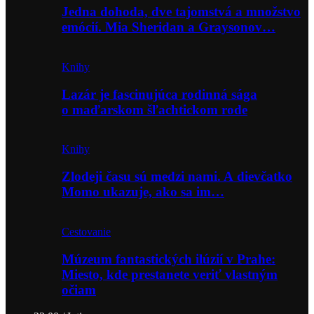
Jedna dohoda, dve tajomstvá a množstvo
emócií. Mia Sheridan a Graysonov…
Knihy
Lazár je fascinujúca rodinná sága
o maďarskom šľachtickom rode
Knihy
Zlodeji času sú medzi nami. A dievčatko
Momo ukazuje, ako sa im…
Cestovanie
Múzeum fantastických ilúzií v Prahe:
Miesto, kde prestanete veriť vlastným
očiam