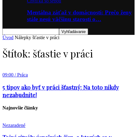
Chvíľka so sebou
Mentálna záťaž v domácnosti: Prečo ženy
stále nesú väčšinu starostí o…
Úvod
Nálepky
šťastie v práci
Štítok: šťastie v práci
09:00 / Práca
5 tipov ako byť v práci šťastný: Na toto nikdy
nezabudnite!
Najnovšie články
Nezaradené