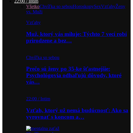
22:00 / Intim
Všetko
Chvíľka so sebou
Horoskopy
Sex
Vzťahy
Ženy
vs. Muži
Vzťahy
Muž, ktorý vás miluje: Týchto 7 vecí robí
prirodzene a bez…
Chvíľka so sebou
Prečo sú ženy po 35-ke šťastnejšie:
Psychológovia odhaľujú dôvody, ktoré
vás…
22:00 / Intim
Vzťah, ktorý už nemá budúcnosť: Ako sa
vyrovnať s koncom a…