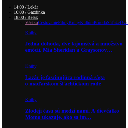
14:00 / Lekár
16:00 / Gazdinka
18:00 / Relax
Všetko
Cestovanie
Filmy
Knihy
Kultúra
Príroda
Súťaže
Úva
Knihy
Jedna dohoda, dve tajomstvá a množstvo
emócií. Mia Sheridan a Graysonov…
Knihy
Lazár je fascinujúca rodinná sága
o maďarskom šľachtickom rode
Knihy
Zlodeji času sú medzi nami. A dievčatko
Momo ukazuje, ako sa im…