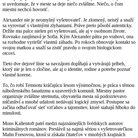
si uvedomuje, že v meste sa deje niečo zvláštne. Niečo, o čom
miestni nechcú hovoriť.
Alexander nie je neomylný vyšetrovateľ. Je zlomený, neistý a snaží
sa vyrovnať s vlastnými zlyhaniami. Práve preto pôsobí autenticky.
Držíte mu palce nielen pri vyšetrovaní, ale aj v osobnom živote.
Rovnako zaujímavá je Sofia. Kým Alexander pátra po vrahovi, ona
sa rozhodne vyriešiť vlastnú záhadu. Po rokoch obnovuje kontakt so
svojou matkou a snaží sa zistiť pravdu o svojom biologickom
otcovi.
Tieto dve dejové línie sa navzájom dopĺňajú a vytvárajú príbeh,
ktorý nie je len o zločine, ale aj o identite, rodine a potrebe poznať
vlastné korene.
To, čo robí Temnotu kráčajúcu lesom výnimočnou, je práca s témou
náboženského fanatizmu a uzavretých komunít. Miestny pastor
organizuje zvláštne stretnutia, obyvatelia mesta sú podozrievavo
mlčanliví a mnohé udalosti nedávajú logický zmysel. Postupne sa
začína odhaľovať sieť vzťahov a tajomstiev, ktoré siahajú hlboko do
minulosti.
Mons Kallentoft patrí medzi najznámejších švédskych autorov
kriminálnych románov. Preslávil sa najmä sériou s vyšetrovateľkou
Malin Forsovou, ktorá si získala čitateľov v mnohých krajinách