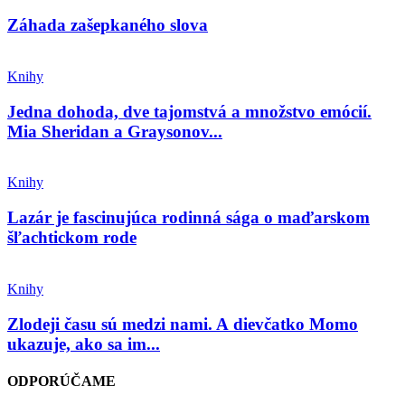
Záhada zašepkaného slova
Knihy
Jedna dohoda, dve tajomstvá a množstvo emócií.
Mia Sheridan a Graysonov...
Knihy
Lazár je fascinujúca rodinná sága o maďarskom
šľachtickom rode
Knihy
Zlodeji času sú medzi nami. A dievčatko Momo
ukazuje, ako sa im...
ODPORÚČAME