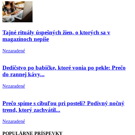
Tajné rituály úspešných žien, o ktorých sa v
magazínoch nepíše
Nezaradené
Dedičstvo po babičke, ktoré vonia po pekle: Prečo
do rannej kávy...
Nezaradené
Prečo spíme s cibuľou pri posteli? Podivný nočný
trend, ktorý zachvátil...
Nezaradené
POPULÁRNE PRÍSPEVKY