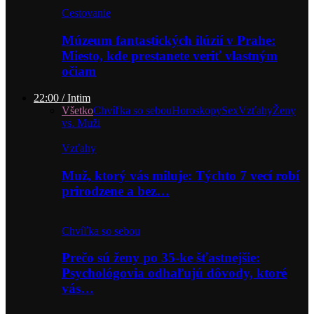
Cestovanie
Múzeum fantastických ilúzií v Prahe:
Miesto, kde prestanete veriť vlastným
očiam
22:00 / Intim
Všetko
Chvíľka so sebou
Horoskopy
Sex
Vzťahy
Ženy
vs. Muži
Vzťahy
Muž, ktorý vás miluje: Týchto 7 vecí robí
prirodzene a bez…
Chvíľka so sebou
Prečo sú ženy po 35-ke šťastnejšie:
Psychológovia odhaľujú dôvody, ktoré
vás…