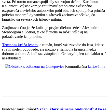
sveta. Pri tomto románe spojil sily so svojou dcérou Karolinou
Kallentoft. Výsledkom je zaujímavé prepojenie skúseného
rozprávača a sviežeho autorského pohľadu. Ich spolupráca prináša
príbehu modernú dynamiku a zároveň zachováva všetko, čo
fanúšikovia severských trilerov milujú.
Zaujímavosťou je, že kniha je prvým dielom série s Alexandrom
Stenborgom a Sofiou, takže čitatelia sa môžu tešiť aj na
pokračovanie ich príbehu.
Temnota kráča lesom
je román, ktorý vás zavedie do lesa, kde sa
stratili nielen odpovede, ale možno aj samotná hranica medzi
dobrom a zlom. A keď raz vstúpite do Ormarydu, len tak ľahko naň
nezabudnete.
Komunikačná
kartová hra
Predchádzajúci článok
Vzťah, ktorý už nemá budúcnosť: Ako sa