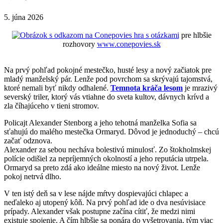
5. júna 2026
hra s otázkami
pre hlbšie
rozhovory
www.conepovies.sk
Na prvý pohľad pokojné mestečko, husté lesy a nový začiatok pre
mladý manželský pár. Lenže pod povrchom sa skrývajú tajomstvá,
ktoré nemali byť nikdy odhalené.
Temnota kráča lesom
je mrazivý
severský triler, ktorý vás vtiahne do sveta kultov, dávnych krívd a
zla číhajúceho v tieni stromov.
Policajt Alexander Stenborg a jeho tehotná manželka Sofia sa
sťahujú do malého mestečka Ormaryd. Dôvod je jednoduchý – chcú
začať odznova.
Alexander za sebou necháva bolestivú minulosť. Zo štokholmskej
polície odišiel za nepríjemných okolností a jeho reputácia utrpela.
Ormaryd sa preto zdá ako ideálne miesto na nový život. Lenže
pokoj netrvá dlho.
V ten istý deň sa v lese nájde mŕtvy dospievajúci chlapec a
neďaleko aj utopený kôň. Na prvý pohľad ide o dva nesúvisiace
prípady. Alexander však postupne začína cítiť, že medzi nimi
existuje spojenie. A čím hlbšie sa ponára do vyšetrovania, tým viac