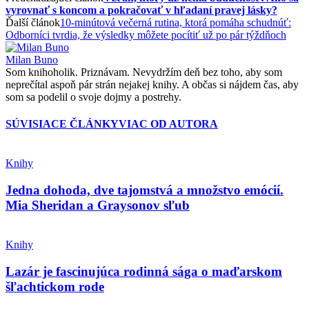
vyrovnať s koncom a pokračovať v hľadaní pravej lásky?
Ďalší článok
10-minútová večerná rutina, ktorá pomáha schudnúť:
Odborníci tvrdia, že výsledky môžete pocítiť už po pár týždňoch
Milan Buno
Som knihoholik. Priznávam. Nevydržím deň bez toho, aby som
neprečítal aspoň pár strán nejakej knihy. A občas si nájdem čas, aby
som sa podelil o svoje dojmy a postrehy.
SÚVISIACE ČLÁNKY
VIAC OD AUTORA
Knihy
Jedna dohoda, dve tajomstvá a množstvo emócií.
Mia Sheridan a Graysonov sľub
Knihy
Lazár je fascinujúca rodinná sága o maďarskom
šľachtickom rode