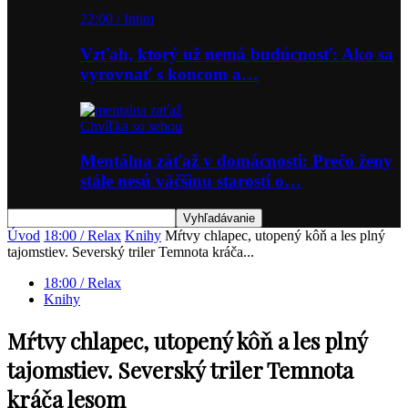
22:00 / Intim
Vzťah, ktorý už nemá budúcnosť: Ako sa
vyrovnať s koncom a…
Chvíľka so sebou
Mentálna záťaž v domácnosti: Prečo ženy
stále nesú väčšinu starostí o…
Úvod
18:00 / Relax
Knihy
Mŕtvy chlapec, utopený kôň a les plný
tajomstiev. Severský triler Temnota kráča...
18:00 / Relax
Knihy
Mŕtvy chlapec, utopený kôň a les plný
tajomstiev. Severský triler Temnota
kráča lesom