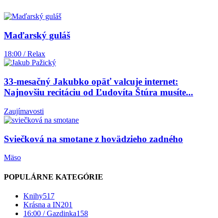
Maďarský guláš
18:00 / Relax
33-mesačný Jakubko opäť valcuje internet:
Najnovšiu recitáciu od Ľudovíta Štúra musíte...
Zaujímavosti
Sviečková na smotane z hovädzieho zadného
Mäso
POPULÁRNE KATEGÓRIE
Knihy
517
Krásna a IN
201
16:00 / Gazdinka
158