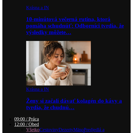
Krásna a IN
10-minútová večerná rutina, ktorá
pomáha schudnúť: Odborníci tvrdia, že
výsledky môžete…
Krásna a IN
Ženy si začali dávať kolagén do kávy a
tvrdia, že chudnú…
09:00 / Práca
12:00 / Obed
Všetko
Cestoviny
Dezerty
Mäso
Predjedlá a