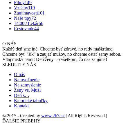
Filmy
149
Vzťahy
119
Zaujímavosti
101
Naše tipy
72
14:00 / Lekár
66
Cestovanie
44
O NÁS
Každý deň sme iné. Chceme byť zdravé, no rady maškrtíme.
Chceme byť "šik" a zaujať mužov, no chceme ostať samy sebou.
Vitaj medzi nami! Deň ženy - o všetkom, čo nás zaujíma!
SLEDUJTE NÁS
O nás
Na uvoľnenie
Na zamyslenie
Ženy vs. Muži
Deň s…
Kalorické tabuľky
Kontakt
© 2015 - Created by
www.2b3.sk
| All Rights Reserved |
ĎALŠIE PRÍBEHY