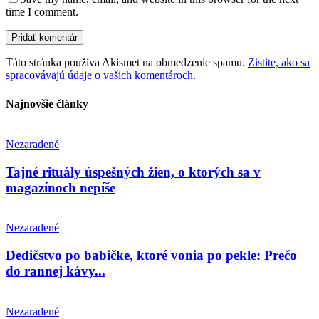
time I comment.
Táto stránka používa Akismet na obmedzenie spamu.
Zistite, ako sa
spracovávajú údaje o vašich komentároch.
Najnovšie články
Nezaradené
Tajné rituály úspešných žien, o ktorých sa v
magazínoch nepíše
Nezaradené
Dedičstvo po babičke, ktoré vonia po pekle: Prečo
do rannej kávy...
Nezaradené