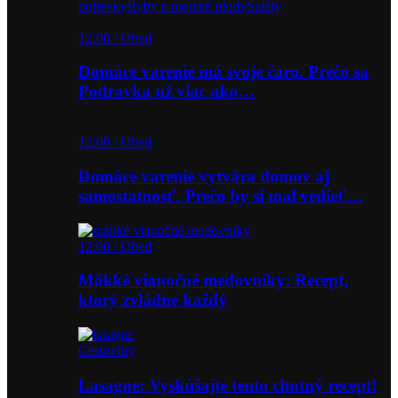
polievky
Ryby a morské plody
Šaláty
12:00 / Obed
Domáce varenie má svoje čaro. Prečo sa
Podravka už viac ako…
12:00 / Obed
Domáce varenie vytvára domov aj
samostatnosť. Prečo by si mal vedieť…
12:00 / Obed
Mäkké vianočné medovníky: Recept,
ktorý zvládne každý
Cestoviny
Lasagne: Vyskúšajte tento chutný recept!