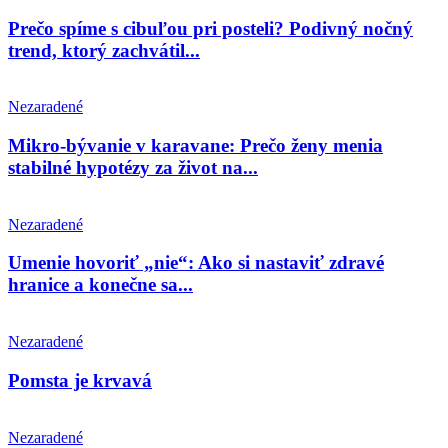
Prečo spíme s cibuľou pri posteli? Podivný nočný
trend, ktorý zachvátil...
Nezaradené
Mikro-bývanie v karavane: Prečo ženy menia
stabilné hypotézy za život na...
Nezaradené
Umenie hovoriť „nie“: Ako si nastaviť zdravé
hranice a konečne sa...
Nezaradené
Pomsta je krvavá
Nezaradené