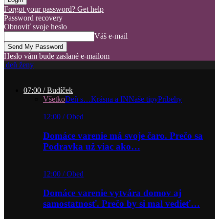
Forgot your password? Get help
Password recovery
Obnoviť svoje heslo
Váš e-mail
Heslo vám bude zaslané e-mailom
deň ženy
07:00 / Budíček
Všetko
Deň s…
Krásna a IN
Naše tipy
Príbehy
12:00 / Obed
Domáce varenie má svoje čaro. Prečo sa
Podravka už viac ako…
12:00 / Obed
Domáce varenie vytvára domov aj
samostatnosť. Prečo by si mal vedieť…