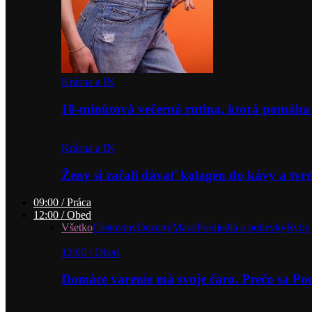
Krásna a IN
10-minútová večerná rutina, ktorá pomáha
Krásna a IN
Ženy si začali dávať kolagén do kávy a tv
09:00 / Práca
12:00 / Obed
Všetko
Cestoviny
Dezerty
Mäso
Predjedlá a polievky
Ryby 
12:00 / Obed
Domáce varenie má svoje čaro. Prečo sa P