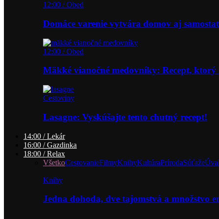
12:00 / Obed
Domáce varenie vytvára domov aj samostat
12:00 / Obed
Mäkké vianočné medovníky: Recept, ktorý 
Cestoviny
Lasagne: Vyskúšajte tento chutný recept!
14:00 / Lekár
16:00 / Gazdinka
18:00 / Relax
Všetko
Cestovanie
Filmy
Knihy
Kultúra
Príroda
Súťaže
Úva
Knihy
Jedna dohoda, dve tajomstvá a množstvo 