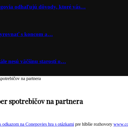
lógovia odhaľujú dôvody, ktoré vás…
 vyrovnať s koncom a…
ále nesú väčšinu starostí o…
potrebičov na partnera
er spotrebičov na partnera
hra s otázkami
pre hlbšie rozhovory
www.co