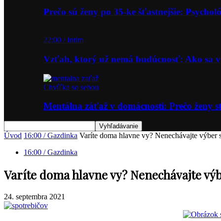
Prečo sú ženy po 35-ke šťastnejšie: Psycho
22:00 / Intim
Vzťah, ktorý už nemá budúcnosť: Ako sa
Chvíľka so sebou
Mentálna záťaž v domácnosti: Prečo ženy st
Úvod
16:00 / Gazdinka
Varíte doma hlavne vy? Nenechávajte výber s
16:00 / Gazdinka
Varíte doma hlavne vy? Nenechávajte výb
24. septembra 2021