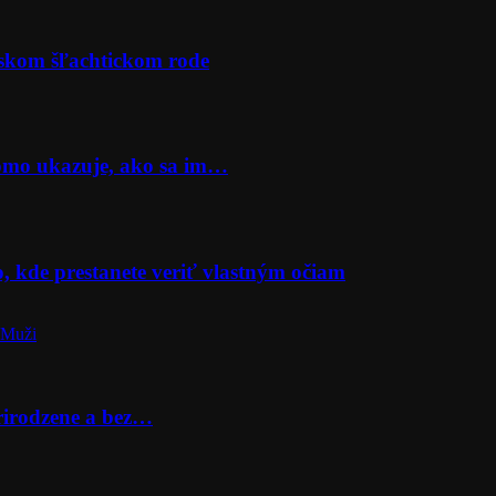
rskom šľachtickom rode
Momo ukazuje, ako sa im…
o, kde prestanete veriť vlastným očiam
 Muži
prirodzene a bez…