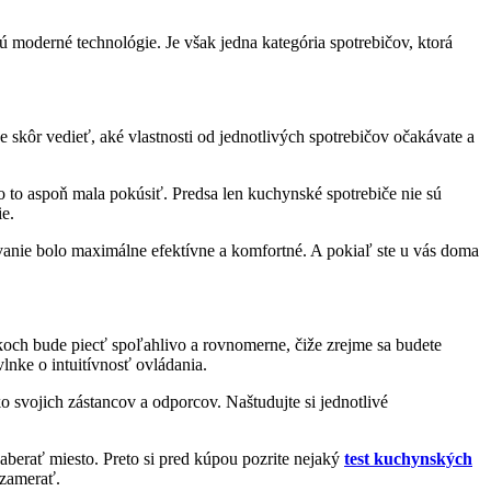
ajú moderné technológie. Je však jedna kategória spotrebičov, ktorá
e skôr vedieť, aké vlastnosti od jednotlivých spotrebičov očakávate a
 o to aspoň mala pokúsiť. Predsa len kuchynské spotrebiče nie sú
ie.
žívanie bolo maximálne efektívne a komfortné. A pokiaľ ste u vás doma
 rokoch bude piecť spoľahlivo a rovnomerne, čiže zrejme sa budete
lnke o intuitívnosť ovládania.
o svojich zástancov a odporcov. Naštudujte si jednotlivé
berať miesto. Preto si pred kúpou pozrite nejaký
test kuchynských
 zamerať.