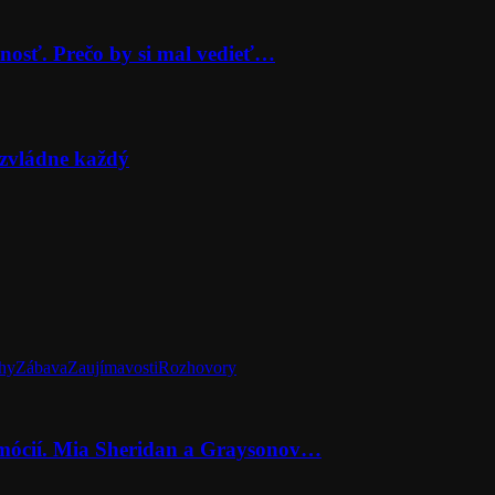
nosť. Prečo by si mal vedieť…
zvládne každý
hy
Zábava
Zaujímavosti
Rozhovory
emócií. Mia Sheridan a Graysonov…