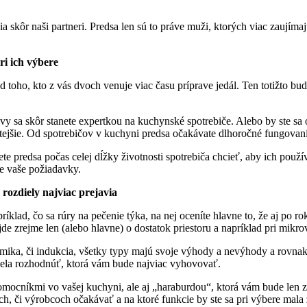
ia skôr naši partneri. Predsa len sú to práve muži, ktorých viac zaujím
ri ich výbere
d toho, kto z vás dvoch venuje viac času príprave jedál. Ten totižto bud
 vy sa skôr stanete expertkou na kuchynské spotrebiče. Alebo by ste sa
stejšie. Od spotrebičov v kuchyni predsa očakávate dlhoročné fungovan
ete predsa počas celej dĺžky životnosti spotrebiča chcieť, aby ich pou
e vaše požiadavky.
a rozdiely najviac prejavia
príklad, čo sa rúry na pečenie týka, na nej oceníte hlavne to, že aj po
 zrejme len (alebo hlavne) o dostatok priestoru a napríklad pri mikrov
ramika, či indukcia, všetky typy majú svoje výhody a nevýhody a rovnak
edela rozhodnúť, ktorá vám bude najviac vyhovovať.
ocníkmi vo vašej kuchyni, ale aj „haraburdou“, ktorá vám bude len za
loch, či výrobcoch očakávať a na ktoré funkcie by ste sa pri výbere mala