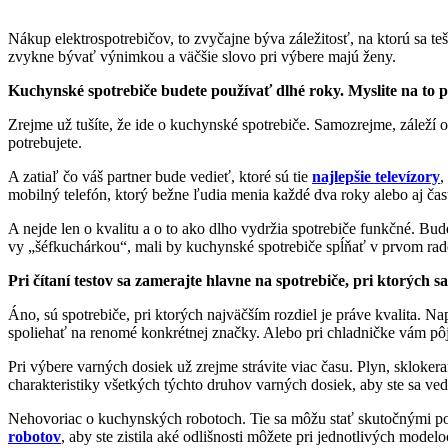
Nákup elektrospotrebičov, to zvyčajne býva záležitosť, na ktorú sa teš
zvykne bývať výnimkou a väčšie slovo pri výbere majú ženy.
Kuchynské spotrebiče budete používať dlhé roky. Myslite na to p
Zrejme už tušíte, že ide o kuchynské spotrebiče. Samozrejme, záleží o
potrebujete.
A zatiaľ čo váš partner bude vedieť, ktoré sú tie
najlepšie televízory
,
mobilný telefón, ktorý bežne ľudia menia každé dva roky alebo aj ča
A nejde len o kvalitu a o to ako dlho vydržia spotrebiče funkčné. Bud
vy „šéfkuchárkou“, mali by kuchynské spotrebiče spĺňať v prvom rad
Pri čítaní testov sa zamerajte hlavne na spotrebiče, pri ktorých s
Áno, sú spotrebiče, pri ktorých najväčším rozdiel je práve kvalita. Na
spoliehať na renomé konkrétnej značky. Alebo pri chladničke vám pôjde
Pri výbere varných dosiek už zrejme strávite viac času. Plyn, skloke
charakteristiky všetkých týchto druhov varných dosiek, aby ste sa v
Nehovoriac o kuchynských robotoch. Tie sa môžu stať skutočnými pom
robotov
, aby ste zistila aké odlišnosti môžete pri jednotlivých mode