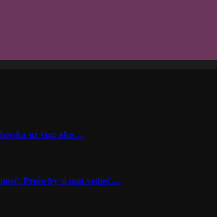
odravka už viac ako…
nosť. Prečo by si mal vedieť…