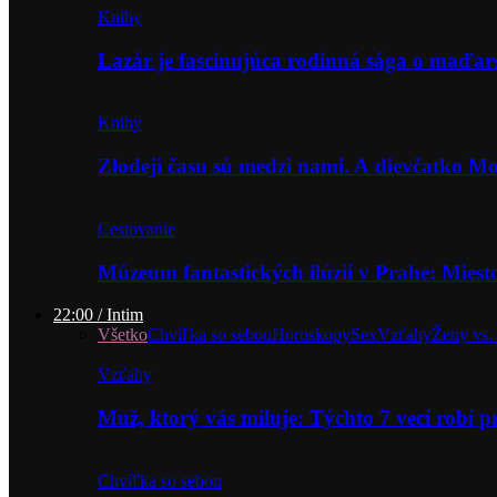
Knihy
Lazár je fascinujúca rodinná sága o maďa
Knihy
Zlodeji času sú medzi nami. A dievčatko 
Cestovanie
Múzeum fantastických ilúzií v Prahe: Miest
22:00 / Intim
Všetko
Chvíľka so sebou
Horoskopy
Sex
Vzťahy
Ženy vs.
Vzťahy
Muž, ktorý vás miluje: Týchto 7 vecí robí 
Chvíľka so sebou