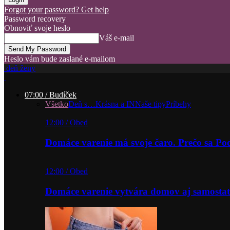
Forgot your password? Get help
Password recovery
Obnoviť svoje heslo
Váš e-mail
Heslo vám bude zaslané e-mailom
deň ženy
07:00 / Budíček
Všetko
Deň s…
Krásna a IN
Naše tipy
Príbehy
12:00 / Obed
Domáce varenie má svoje čaro. Prečo sa P
12:00 / Obed
Domáce varenie vytvára domov aj samostat