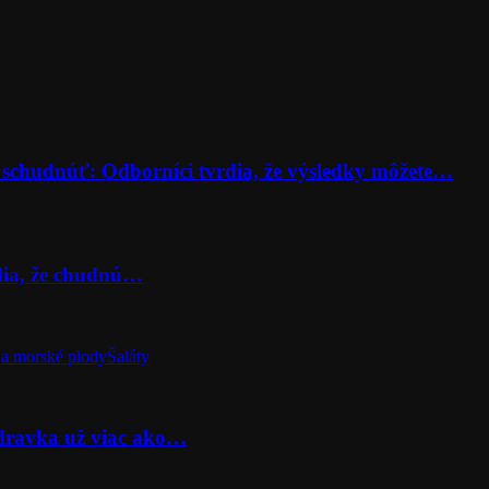
 schudnúť: Odborníci tvrdia, že výsledky môžete…
rdia, že chudnú…
a morské plody
Šaláty
odravka už viac ako…