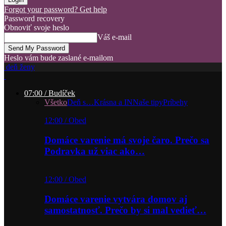
Forgot your password? Get help
Password recovery
Obnoviť svoje heslo
Váš e-mail
Heslo vám bude zaslané e-mailom
deň ženy
07:00 / Budíček
Všetko
Deň s…
Krásna a IN
Naše tipy
Príbehy
12:00 / Obed
Domáce varenie má svoje čaro. Prečo sa
Podravka už viac ako…
12:00 / Obed
Domáce varenie vytvára domov aj
samostatnosť. Prečo by si mal vedieť…