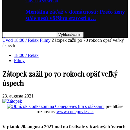
Chvíľka so sebou
Mentálna záťaž v domácnosti: Prečo ženy
stále nesú väčšinu starostí o…
Úvod
18:00 / Relax
Filmy
Zátopek zažil po 70 rokoch opäť veľký
úspech
18:00 / Relax
Filmy
Zátopek zažil po 70 rokoch opäť veľký
úspech
23. augusta 2021
hra s otázkami
pre hlbšie
rozhovory
www.conepovies.sk
V piatok 20. augusta 2021 mal na festivale v Karlových Varoch