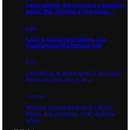
Jedna dohoda, dve tajomstvá a množstvo
emócií. Mia Sheridan a Graysonov…
Knihy
Lazár je fascinujúca rodinná sága
o maďarskom šľachtickom rode
Knihy
Zlodeji času sú medzi nami. A dievčatko
Momo ukazuje, ako sa im…
Cestovanie
Múzeum fantastických ilúzií v Prahe:
Miesto, kde prestanete veriť vlastným
očiam