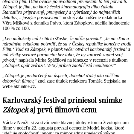
otvárací film. Dlhé ovácie po úvodnom premietaní to len potvrdili.
Zátopek je film, na ktorý česká kinematografia dlho čakala.
Starostlivo pripravený, premyslený a vybrúsený do najmenších
detailov, s jasným posolstvom,
“ neskrývala nadšenie redaktorka
Věra Míšková z denníka Právo, ktorá Zátopkovi udelila hodnotenie
100 % zo 100.
„
Len málokedy má kritik to šťastie, že môže povedať: ,Je mi cťou a
národným sviatkom potvrdiť, že sa v Českej republike konečne zrodil
Film.‘ Volá sa Zátopek, v piatok večer otváral karlovarský festival a
má všetky svetové parametre bez toho, že by zároveň zaprel svoj
pôvod,
“ napísala Mirka Spáčilová na idnes.cz v recenzii s titulkom
„
Zátopek opäť zvíťazil. Veľký príbeh zdobí čistá nenútenosť
“.
„
Zátopek je predurčený na úspech, dobehol ďalej ako väčšina
dobových filmov,
“ znel zase titulok redaktora Tomáša Stejskala na
webe aktualne.cz.
Karlovarský festival priniesol snímke
Zátopek
aj prvú filmovú cenu
Václav Neužil si za stvárnenie hlavnej úlohy v tomto životopisnom
filme v nedeľu 22. augusta prevzal ocenenie Modrá kocka, ktoré
udeľuje spoločnosť innogy za mimoriadny umelecký výkon.