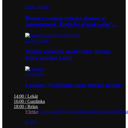
12:00 / Obed
Domáce varenie vytvára domov aj
samostatnosť. Prečo by si mal vedieť…
12:00 / Obed
Mäkké vianočné medovníky: Recept,
ktorý zvládne každý
Cestoviny
Lasagne: Vyskúšajte tento chutný recept!
14:00 / Lekár
16:00 / Gazdinka
18:00 / Relax
Všetko
Cestovanie
Filmy
Knihy
Kultúra
Príroda
Súťaže
Úva
Knihy