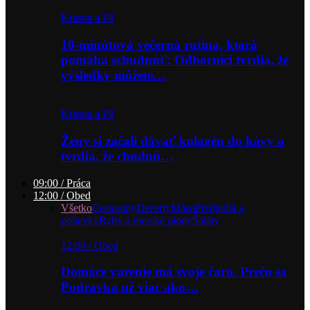
Krásna a IN
10-minútová večerná rutina, ktorá
pomáha schudnúť: Odborníci tvrdia, že
výsledky môžete…
Krásna a IN
Ženy si začali dávať kolagén do kávy a
tvrdia, že chudnú…
09:00 / Práca
12:00 / Obed
Všetko
Cestoviny
Dezerty
Mäso
Predjedlá a
polievky
Ryby a morské plody
Šaláty
12:00 / Obed
Domáce varenie má svoje čaro. Prečo sa
Podravka už viac ako…