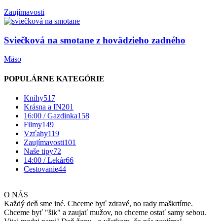
Zaujímavosti
Sviečková na smotane z hovädzieho zadného
Mäso
POPULÁRNE KATEGÓRIE
Knihy
517
Krásna a IN
201
16:00 / Gazdinka
158
Filmy
149
Vzťahy
119
Zaujímavosti
101
Naše tipy
72
14:00 / Lekár
66
Cestovanie
44
O NÁS
Každý deň sme iné. Chceme byť zdravé, no rady maškrtíme.
Chceme byť "šik" a zaujať mužov, no chceme ostať samy sebou.