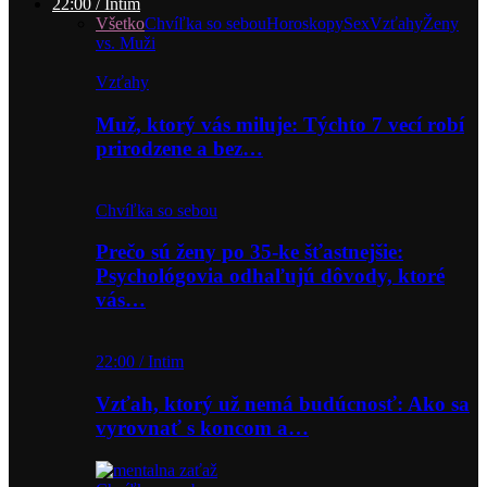
22:00 / Intim
Všetko
Chvíľka so sebou
Horoskopy
Sex
Vzťahy
Ženy
vs. Muži
Vzťahy
Muž, ktorý vás miluje: Týchto 7 vecí robí
prirodzene a bez…
Chvíľka so sebou
Prečo sú ženy po 35-ke šťastnejšie:
Psychológovia odhaľujú dôvody, ktoré
vás…
22:00 / Intim
Vzťah, ktorý už nemá budúcnosť: Ako sa
vyrovnať s koncom a…