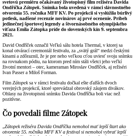
svetovú premiéru očakávaný životopisný film režiséra Davida
Ondříčka
Zátopek
. Snímka bola uvedená v rámci slávnostného
otvorenia 55. ročníka MFF KV. Po projekcii si vyslúžila búrlivý
potlesk, nadšené recenzie novinárov aj prvé ocenenie. Príbeh
jedinečnej športovej legendy a štvornásobného olympijského
víťaza Emila Zátopka príde do slovenských kín 9. septembra
2021.
David Ondříček označil Veľkú sálu hotela Thermal, v ktorej sa
konal otvárací ceremoniál festivalu, za „svätý grál“ medzi českými
kinami a zdôraznil, že je pre neho veľkou cťou uviesť svoju snímku
na rovnakom pódiu, na ktorom pred ním stáli všetci jeho veľkí
životní mentori – otec, kameraman Miroslav Ondříček, aj režiséri
Ivan Passer a Miloš Forman.
Film
Zátopek
sa v rámci festivalu dočkal ešte ďalších dvoch
verejných projekcií, ktoré sprevádzal obrovský záujem divákov.
Ohlasy na životopisnú snímku Davida Ondříčka boli viac než
pozitívne.
Čo povedali filme Zátopek
„
Zátopek režiséra Davida Ondříčka nemohol mať lepší štart ako
otvorenie 55. ročníka MFF KV a festival si nemohol vybrať lepší