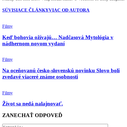
SÚVISIACE ČLÁNKY
VIAC OD AUTORA
Filmy
Keď bohovia ožívajú… Nadčasová Mytológia v
nádhernom novom vydaní
Filmy
Na oceňovanú česko-slovenskú novinku Slovo boli
zvedavé viaceré známe osobnosti
Filmy
Život sa nedá nalajnovať.
ZANECHAŤ ODPOVEĎ