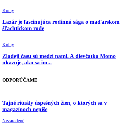
Knihy
Lazár je fascinujúca rodinná sága o maďarskom
šľachtickom rode
Knihy
Zlodeji času sú medzi nami. A dievčatko Momo
ukazuje, ako sa im...
ODPORÚČAME
Tajné rituály úspešných žien, o ktorých sa v
magazínoch nepíše
Nezaradené