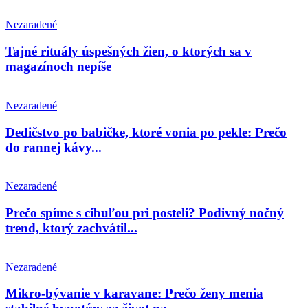
Nezaradené
Tajné rituály úspešných žien, o ktorých sa v
magazínoch nepíše
Nezaradené
Dedičstvo po babičke, ktoré vonia po pekle: Prečo
do rannej kávy...
Nezaradené
Prečo spíme s cibuľou pri posteli? Podivný nočný
trend, ktorý zachvátil...
Nezaradené
Mikro-bývanie v karavane: Prečo ženy menia