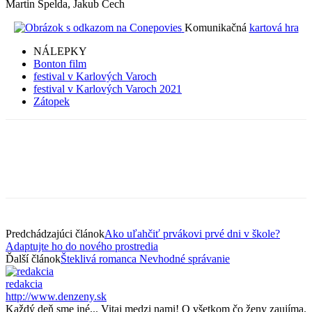
Martin Špelda, Jakub Čech
Komunikačná
kartová hra
NÁLEPKY
Bonton film
festival v Karlových Varoch
festival v Karlových Varoch 2021
Zátopek
Predchádzajúci článok
Ako uľahčiť prvákovi prvé dni v škole?
Adaptujte ho do nového prostredia
Ďalší článok
Šteklivá romanca Nevhodné správanie
redakcia
http://www.denzeny.sk
Každý deň sme iné... Vitaj medzi nami! O všetkom čo ženy zaujíma.