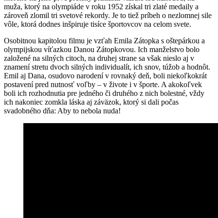
muža, ktorý na olympiáde v roku 1952 získal tri zlaté medaily a
zároveň zlomil tri svetové rekordy. Je to tiež príbeh o nezlomnej sile
vôle, ktorá dodnes inšpiruje tisíce športovcov na celom svete.
Osobitnou kapitolou filmu je vzťah Emila Zátopka s oštepárkou a
olympijskou víťazkou Danou Zátopkovou. Ich manželstvo bolo
založené na silných citoch, na druhej strane sa však nieslo aj v
znamení stretu dvoch silných individualít, ich snov, túžob a hodnôt.
Emil aj Dana, osudovo narodení v rovnaký deň, boli niekoľkokrát
postavení pred nutnosť voľby – v živote i v športe. A akokoľvek
boli ich rozhodnutia pre jedného či druhého z nich bolestné, vždy
ich nakoniec zomkla láska aj záväzok, ktorý si dali počas
svadobného dňa: Aby to nebola nuda!