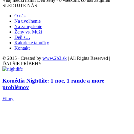
Vitaj medzi nami! Deň ženy - o všetkom, čo nás zaujíma!
SLEDUJTE NÁS
O nás
Na uvoľnenie
Na zamyslenie
Ženy vs. Muži
Deň s…
Kalorické tabuľky
Kontakt
© 2015 - Created by
www.2b3.sk
| All Rights Reserved |
ĎALŠIE PRÍBEHY
Komédia Nightlife: 1 noc, 1 rande a more
problémov
Filmy