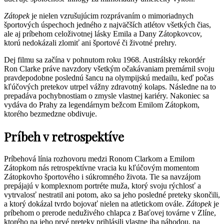
Zátopek
je nielen vzrušujúcim rozprávaním o mimoriadnych
športových úspechoch jedného z najväčších atlétov všetkých čias,
ale aj príbehom celoživotnej lásky Emila a Dany Zátopkovcov,
ktorú nedokázali zlomiť ani športové či životné prehry.
Dej filmu sa začína v pohnutom roku 1968. Austrálsky rekordér
Ron Clarke práve navzdory všetkým očakávaniam premárnil svoju
pravdepodobne poslednú šancu na olympijskú medailu, keď počas
kľúčových pretekov utrpel vážny zdravotný kolaps. Následne na to
prepadáva pochybnostiam o zmysle vlastnej kariéry. Nakoniec sa
vydáva do Prahy za legendárnym bežcom Emilom Zátopkom,
ktorého bezmedzne obdivuje.
Príbeh v retrospektíve
Príbehová línia rozhovoru medzi Ronom Clarkom a Emilom
Zátopkom nás retrospektívne vracia ku kľúčovým momentom
Zátopkovho športového i súkromného života. Tie sa navzájom
prepájajú v komplexnom portréte muža, ktorý svoju rýchlosť a
vytrvalosť nestratil ani potom, ako sa jeho posledné preteky skončili,
a ktorý dokázal tvrdo bojovať nielen na atletickom ovále.
Zátopek
je
príbehom o prerode neduživého chlapca z Baťovej továrne v Zlíne,
ktorého na jeho prvé preteky prihlásili vlastne iba náhodou, na