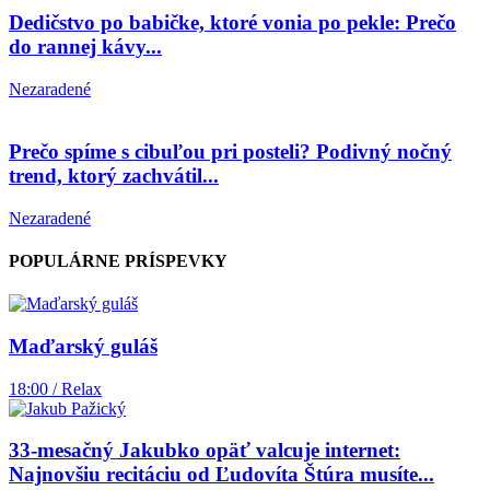
Dedičstvo po babičke, ktoré vonia po pekle: Prečo
do rannej kávy...
Nezaradené
Prečo spíme s cibuľou pri posteli? Podivný nočný
trend, ktorý zachvátil...
Nezaradené
POPULÁRNE PRÍSPEVKY
Maďarský guláš
18:00 / Relax
33-mesačný Jakubko opäť valcuje internet:
Najnovšiu recitáciu od Ľudovíta Štúra musíte...