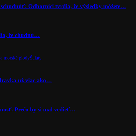
 schudnúť: Odborníci tvrdia, že výsledky môžete…
rdia, že chudnú…
a morské plody
Šaláty
odravka už viac ako…
nosť. Prečo by si mal vedieť…