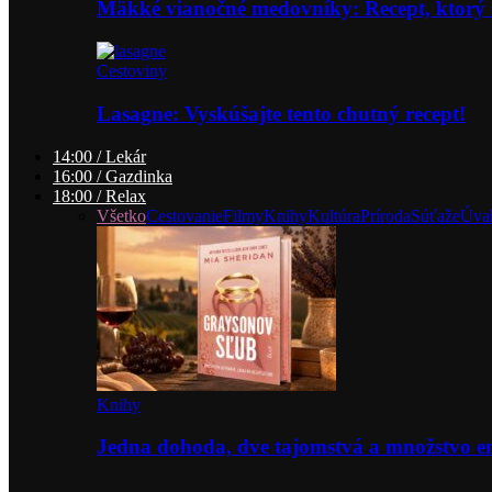
Mäkké vianočné medovníky: Recept, ktorý 
Cestoviny
Lasagne: Vyskúšajte tento chutný recept!
14:00 / Lekár
16:00 / Gazdinka
18:00 / Relax
Všetko
Cestovanie
Filmy
Knihy
Kultúra
Príroda
Súťaže
Úva
Knihy
Jedna dohoda, dve tajomstvá a množstvo 