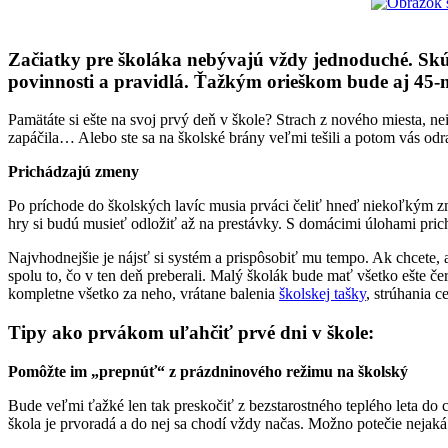
Začiatky pre školáka nebývajú vždy jednoduché. Skúst
povinnosti a pravidlá. Ťažkým orieškom bude aj 45-m
Pamätáte si ešte na svoj prvý deň v škole? Strach z nového miesta, n
zapáčila… Alebo ste sa na školské brány veľmi tešili a potom vás odra
Prichádzajú zmeny
Po príchode do školských lavíc musia prváci čeliť hneď niekoľkým zme
hry si budú musieť odložiť až na prestávky. S domácimi úlohami prich
Najvhodnejšie je nájsť si systém a prispôsobiť mu tempo. Ak chcete, a
spolu to, čo v ten deň preberali. Malý školák bude mať všetko ešte 
kompletne všetko za neho, vrátane balenia
školskej tašky
, strúhania c
Tipy ako prvákom uľahčiť prvé dni v škole
:
Pomôžte im „prepnúť“ z prázdninového režimu na školský
Bude veľmi ťažké len tak preskočiť z bezstarostného teplého leta do ch
škola je prvoradá a do nej sa chodí vždy načas. Možno potečie nejaká tá