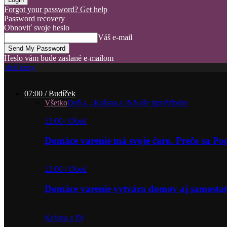
Forgot your password? Get help
Password recovery
Obnoviť svoje heslo
Váš e-mail
Heslo vám bude zaslané e-mailom
deň ženy
07:00 / Budíček
Všetko
Deň s…
Krásna a IN
Naše tipy
Príbehy
12:00 / Obed
Domáce varenie má svoje čaro. Prečo sa P
12:00 / Obed
Domáce varenie vytvára domov aj samostat
Krásna a IN