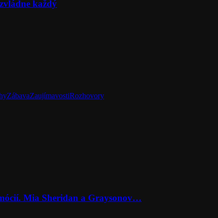
zvládne každý
hy
Zábava
Zaujímavosti
Rozhovory
emócií. Mia Sheridan a Graysonov…