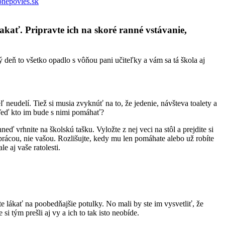
nepovies.sk
akať. Pripravte ich na skoré ranné vstávanie,
 deň to všetko opadlo s vôňou pani učiteľky a vám sa tá škola aj
neudelí. Tiež si musia zvyknúť na to, že jedenie, návšteva toalety a
. Veď kto im bude s nimi pomáhať?
ď vrhnite na školskú tašku. Vyložte z nej veci na stôl a prejdite si
rácou, nie vašou. Rozlišujte, kedy mu len pomáhate alebo už robíte
e aj vaše ratolesti.
te lákať na poobedňajšie potulky. No mali by ste im vysvetliť, že
si tým prešli aj vy a ich to tak isto neobíde.