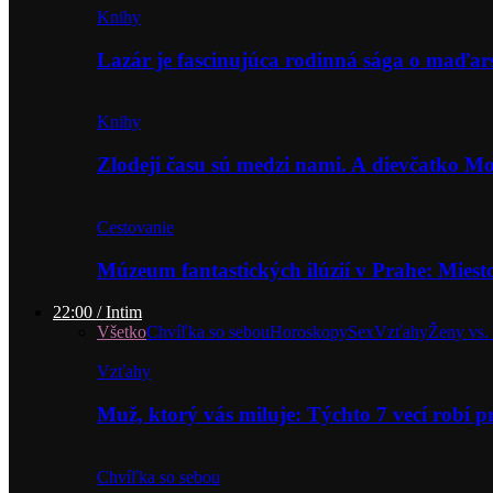
Knihy
Lazár je fascinujúca rodinná sága o maďa
Knihy
Zlodeji času sú medzi nami. A dievčatko 
Cestovanie
Múzeum fantastických ilúzií v Prahe: Miest
22:00 / Intim
Všetko
Chvíľka so sebou
Horoskopy
Sex
Vzťahy
Ženy vs.
Vzťahy
Muž, ktorý vás miluje: Týchto 7 vecí robí 
Chvíľka so sebou