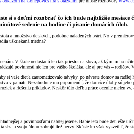
hra s otázkami
pre hlbšie rozhovory
www.co
e si s deťmi rozobrať čo ich bude najbližšie mesiace č
inútové sedenie na hodine či písanie domácich úloh.
eistota a množstvo detských, podobne naladených tvárí. No v premiérový
dila uškriekaná triedna?
nám. V škole nedostanú len tak priestor na slovo, až kým im ho učiteľ 
ádzajú povinnosti nie len pre vášho školáka, ale aj pre vás – rodičov
by si vaše dieťa zautomatizovalo návyky, po návrate domov sa radšej hne
čerstvo v pamäti. Nezabudnite mu pripomenúť, že domáce úlohy sú jeho p
eruziek a riešenia príkladov. Neskôr túto deľbu práce oceníte nielen vy, al
ladnejšej a povinnosťami nabitej jesene. Babie leto bude deti ešte urči
 slza a svoju úlohu zohrajú tiež nervy. Skúste im však vysvetliť, že ste 