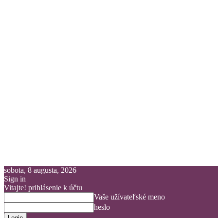
sobota, 8 augusta, 2026
Sign in
Vitajte! prihlásenie k účtu
Vaše užívateľské meno
heslo