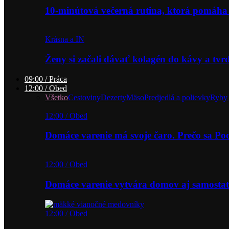
10-minútová večerná rutina, ktorá pomáha
Krásna a IN
Ženy si začali dávať kolagén do kávy a tv
09:00 / Práca
12:00 / Obed
Všetko
Cestoviny
Dezerty
Mäso
Predjedlá a polievky
Ryby 
12:00 / Obed
Domáce varenie má svoje čaro. Prečo sa P
12:00 / Obed
Domáce varenie vytvára domov aj samostat
12:00 / Obed