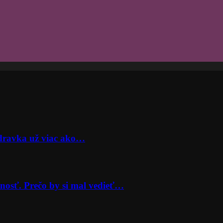
odravka už viac ako…
nosť. Prečo by si mal vedieť…