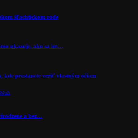
rskom šľachtickom rode
Momo ukazuje, ako sa im…
o, kde prestanete veriť vlastným očiam
 Muži
prirodzene a bez…