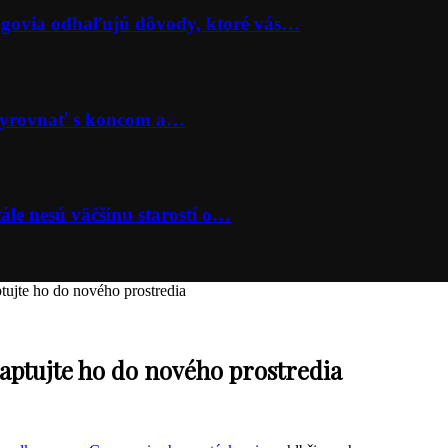
lógovia odhaľujú dôvody, ktoré vás…
 vyrovnať s koncom a…
ále nesú väčšinu starostí o…
tujte ho do nového prostredia
daptujte ho do nového prostredia