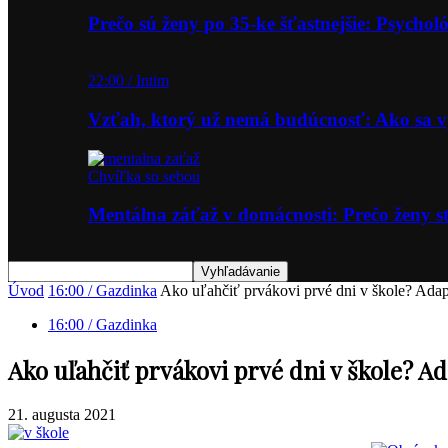
Prečo sú ženy po 35-ke šťastnejšie: Psycho
22:00 / Intim
Vzťah, ktorý už nemá budúcnosť: Ako sa
Chvíľka so sebou
Mentálna záťaž v domácnosti: Prečo ženy st
Úvod
16:00 / Gazdinka
Ako uľahčiť prvákovi prvé dni v škole? Adap
16:00 / Gazdinka
Ako uľahčiť prvákovi prvé dni v škole? A
21. augusta 2021