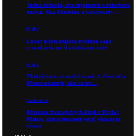
Jedna dohoda, dve tajomstvá a množstvo
emócií. Mia Sheridan a Graysonov…
Knihy
Lazár je fascinujúca rodinná sága
o maďarskom šľachtickom rode
Knihy
Zlodeji času sú medzi nami. A dievčatko
Momo ukazuje, ako sa im…
Cestovanie
Múzeum fantastických ilúzií v Prahe:
Miesto, kde prestanete veriť vlastným
očiam