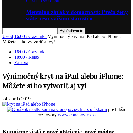
Chvíľka so sebou
Mentálna záťaž v domácnosti: Prečo ženy
stále nesú väčšinu starostí o…
Úvod
16:00 / Gazdinka
Výnimočný kryt na iPad alebo iPhone:
Môžete si ho vytvoriť aj vy!
16:00 / Gazdinka
18:00 / Relax
Zábava
Výnimočný kryt na iPad alebo iPhone:
Môžete si ho vytvoriť aj vy!
24. apríla 2019
hra s otázkami
pre hlbšie
rozhovory
www.conepovies.sk
Kupujeme si stále nové oblečenie, nové módne