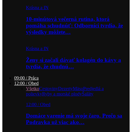
Krásna a IN
10-minútová večerná rutina, ktorá
pomáha schudnúť: Odborníci tvrdia, že
výsledky môžete…
Krásna a IN
Ženy si začali dávať kolagén do kávy a
tvrdia, že chudnú…
09:00 / Práca
12:00 / Obed
Všetko
Cestoviny
Dezerty
Mäso
Predjedlá a
polievky
Ryby a morské plody
Šaláty
12:00 / Obed
Domáce varenie má svoje čaro. Prečo sa
Podravka už viac ako…