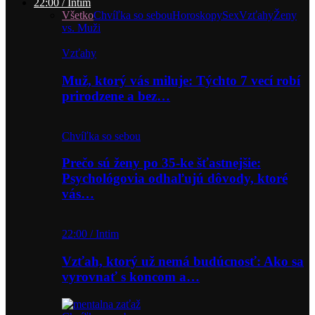
22:00 / Intim
Všetko
Chvíľka so sebou
Horoskopy
Sex
Vzťahy
Ženy
vs. Muži
Vzťahy
Muž, ktorý vás miluje: Týchto 7 vecí robí
prirodzene a bez…
Chvíľka so sebou
Prečo sú ženy po 35-ke šťastnejšie:
Psychológovia odhaľujú dôvody, ktoré
vás…
22:00 / Intim
Vzťah, ktorý už nemá budúcnosť: Ako sa
vyrovnať s koncom a…