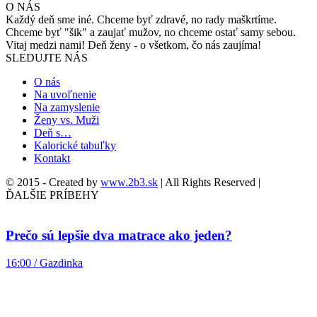
O NÁS
Každý deň sme iné. Chceme byť zdravé, no rady maškrtíme.
Chceme byť "šik" a zaujať mužov, no chceme ostať samy sebou.
Vitaj medzi nami! Deň ženy - o všetkom, čo nás zaujíma!
SLEDUJTE NÁS
O nás
Na uvoľnenie
Na zamyslenie
Ženy vs. Muži
Deň s…
Kalorické tabuľky
Kontakt
© 2015 - Created by
www.2b3.sk
| All Rights Reserved |
ĎALŠIE PRÍBEHY
Prečo sú lepšie dva matrace ako jeden?
16:00 / Gazdinka