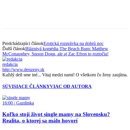
Predchádzajúci článok
Erotická rozprávka na dobrú noc
Ďalší článok
Bláznivá komédia The Beach Bum: Matthew
McConaughey, Snoop Dogg, ale aj Zac Efron to roztočia!
redakcia
http://www.denzeny.sk
Každý deň sme iné... Vitaj medzi nami! O všetkom čo ženy zaujíma.
SÚVISIACE ČLÁNKY
VIAC OD AUTORA
16:00 / Gazdinka
Koľko stojí život single mamy na Slovensku?
Realita, o ktorej sa málo hovorí