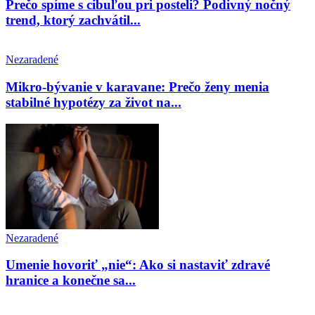
Prečo spíme s cibuľou pri posteli? Podivný nočný
trend, ktorý zachvátil...
Nezaradené
Mikro-bývanie v karavane: Prečo ženy menia
stabilné hypotézy za život na...
Nezaradené
Umenie hovoriť „nie“: Ako si nastaviť zdravé
hranice a konečne sa...