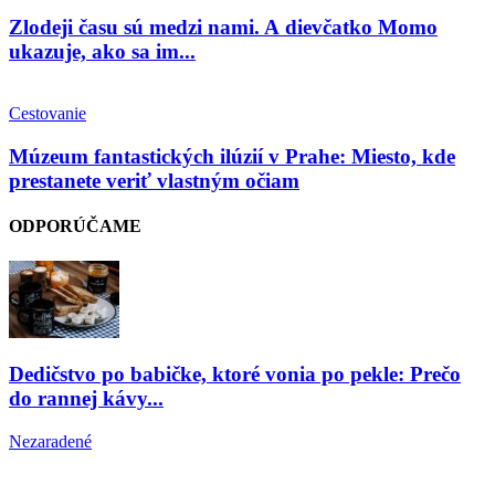
Zlodeji času sú medzi nami. A dievčatko Momo
ukazuje, ako sa im...
Cestovanie
Múzeum fantastických ilúzií v Prahe: Miesto, kde
prestanete veriť vlastným očiam
ODPORÚČAME
Dedičstvo po babičke, ktoré vonia po pekle: Prečo
do rannej kávy...
Nezaradené