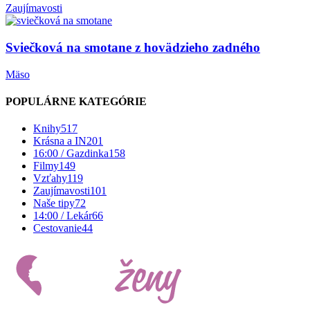
Zaujímavosti
Sviečková na smotane z hovädzieho zadného
Mäso
POPULÁRNE KATEGÓRIE
Knihy
517
Krásna a IN
201
16:00 / Gazdinka
158
Filmy
149
Vzťahy
119
Zaujímavosti
101
Naše tipy
72
14:00 / Lekár
66
Cestovanie
44