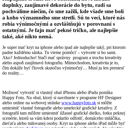
doplnky, zaujímavé dekorácie do bytu, radi sa
pochválime niečím, čo sme zažili, kde všade sme boli
a koho významného sme stretli. Sú to veci, ktoré nás
robia výnimočnými a ozvláštňujú v porovnaní s
ostatnými. Je fajn mať pekné tričko, ale najlepšie
také, aké nikto nemá.
Je super mať kryt na iphone alebo ipad ale najlepšie taký, pri ktorom
padne každému sánka. Tu vieme pomôcť – vytvorte si ho sami.
Ako? Jednoducho! Stačí mať správny program a trochu kreativity
alebo aspoň zaujímavú fotografiu. Mimochodom, kreativita je to,
čím dokáže byť človek skutočno výnimočný… Musí ju len preniesť
do reality…
Možnosť vytvoriť si vlastný obal iPhonu alebo iPadu ponúka
Happy Foto. Na obal, ktorý si navrhnete v programe HF Designer
alebo online na webovej stránke
www.happyfoto.sk
si môžte
umiestniť vlastné fotografie alebo umelecké grafické kreatívy. Z
fotografií tam môžete umiestniť úžasné grafické dielko, fotku peknej
scenérie, ktorú sa vám kdesi podarilo odfotiť, domáceho miláčika,
dieťaťa alebo milovanej osoby. Kryt na iphone alebo iPad môže byť