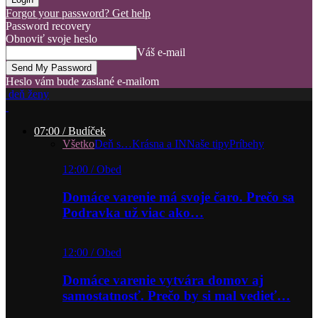
Forgot your password? Get help
Password recovery
Obnoviť svoje heslo
Váš e-mail
Heslo vám bude zaslané e-mailom
deň ženy
07:00 / Budíček
Všetko
Deň s…
Krásna a IN
Naše tipy
Príbehy
12:00 / Obed
Domáce varenie má svoje čaro. Prečo sa
Podravka už viac ako…
12:00 / Obed
Domáce varenie vytvára domov aj
samostatnosť. Prečo by si mal vedieť…