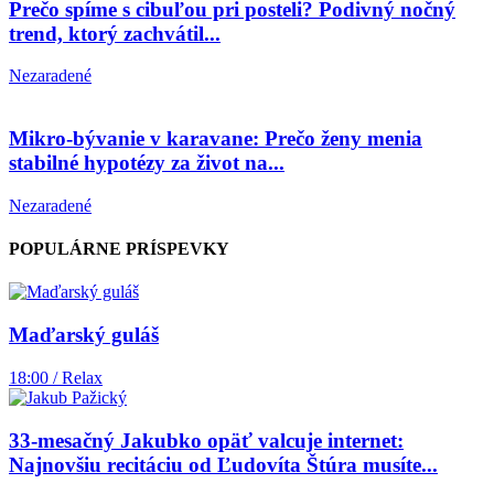
Prečo spíme s cibuľou pri posteli? Podivný nočný
trend, ktorý zachvátil...
Nezaradené
Mikro-bývanie v karavane: Prečo ženy menia
stabilné hypotézy za život na...
Nezaradené
POPULÁRNE PRÍSPEVKY
Maďarský guláš
18:00 / Relax
33-mesačný Jakubko opäť valcuje internet:
Najnovšiu recitáciu od Ľudovíta Štúra musíte...