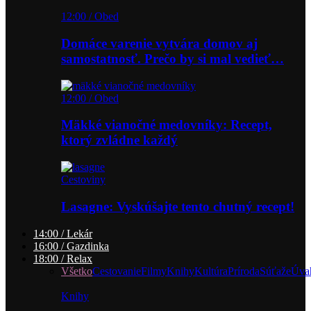
12:00 / Obed
Domáce varenie vytvára domov aj
samostatnosť. Prečo by si mal vedieť…
12:00 / Obed
Mäkké vianočné medovníky: Recept,
ktorý zvládne každý
Cestoviny
Lasagne: Vyskúšajte tento chutný recept!
14:00 / Lekár
16:00 / Gazdinka
18:00 / Relax
Všetko
Cestovanie
Filmy
Knihy
Kultúra
Príroda
Súťaže
Úva
Knihy