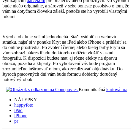
vynikajúcim
darčekom
pre priateľov alebo príbuzných. Vo výrobku
bude niečo originálne, a zároveň v sebe ponesie posolstvo o tom, že
vám na dotyčnom človeku záleží, pretože ste ho vyrobili vlastnými
rukami.
Výroba obalu je veľmi jednoduchá. Stačí vstúpiť na webovú
stránku, nájsť si v ponuke Kryt na iPad alebo iPhone a prihlásiť sa
do online prostredia. Po zvolení čiernej alebo bielej farby krytu sa
vám zobrazí nákres iPadu do ktorého môžete vložiť vlastnú
fotografiu. K dispozícii budete mať aj rôzne efekty na úpravu
obrazu, pozadia a kliparty. Po vyhotovení vás bude program
zrozumiteľne inštruovať o tom, ako zrealizovať objednávku. Do
štyroch pracovných dní vám bude formou dobierky doručený
hotový výrobok.
Komunikačná
kartová hra
NÁLEPKY
happyfoto
iPad
iPhone
pr