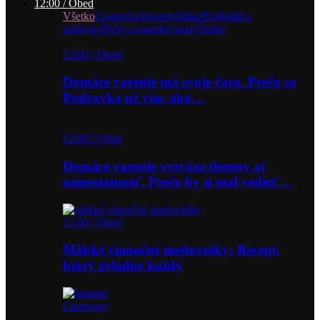
12:00 / Obed
Všetko
Cestoviny
Dezerty
Mäso
Predjedlá a
polievky
Ryby a morské plody
Šaláty
12:00 / Obed
Domáce varenie má svoje čaro. Prečo sa
Podravka už viac ako…
12:00 / Obed
Domáce varenie vytvára domov aj
samostatnosť. Prečo by si mal vedieť…
12:00 / Obed
Mäkké vianočné medovníky: Recept,
ktorý zvládne každý
Cestoviny