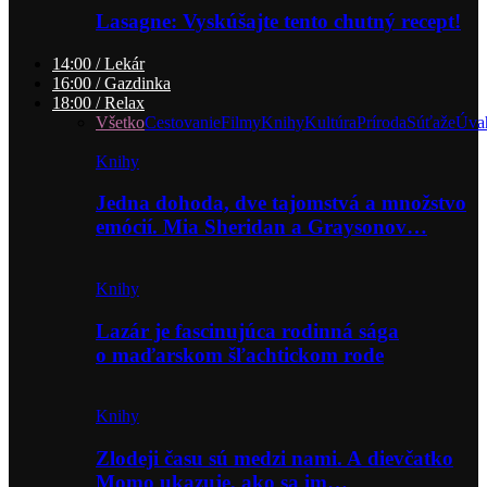
Lasagne: Vyskúšajte tento chutný recept!
14:00 / Lekár
16:00 / Gazdinka
18:00 / Relax
Všetko
Cestovanie
Filmy
Knihy
Kultúra
Príroda
Súťaže
Úva
Knihy
Jedna dohoda, dve tajomstvá a množstvo
emócií. Mia Sheridan a Graysonov…
Knihy
Lazár je fascinujúca rodinná sága
o maďarskom šľachtickom rode
Knihy
Zlodeji času sú medzi nami. A dievčatko
Momo ukazuje, ako sa im…