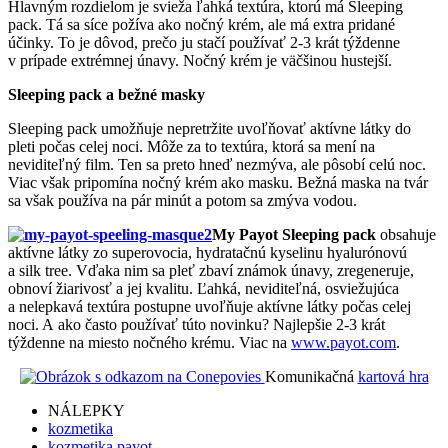
Hlavným rozdielom je svieža ľahká textúra, ktorú má Sleeping
pack. Tá sa síce požíva ako nočný krém, ale má extra pridané
účinky. To je dôvod, prečo ju stačí používať 2-3 krát týždenne
v prípade extrémnej únavy. Nočný krém je väčšinou hustejší.
Sleeping pack a bežné masky
Sleeping pack umožňuje nepretržite uvoľňovať aktívne látky do
pleti počas celej noci. Môže za to textúra, ktorá sa mení na
neviditeľný film. Ten sa preto hneď nezmýva, ale pôsobí celú noc.
Viac však pripomína nočný krém ako masku. Bežná maska na tvár
sa však používa na pár minút a potom sa zmýva vodou.
My Payot Sleeping pack
obsahuje
aktívne látky zo superovocia, hydratačnú kyselinu hyalurónovú
a silk tree. Vďaka nim sa pleť zbaví známok únavy, zregeneruje,
obnoví žiarivosť a jej kvalitu. Ľahká, neviditeľná, osviežujúca
a nelepkavá textúra postupne uvoľňuje aktívne látky počas celej
noci. A ako často používať túto novinku? Najlepšie 2-3 krát
týždenne na miesto nočného krému. Viac na
www.payot.com
.
Komunikačná
kartová hra
NÁLEPKY
kozmetika
kozmetika payot