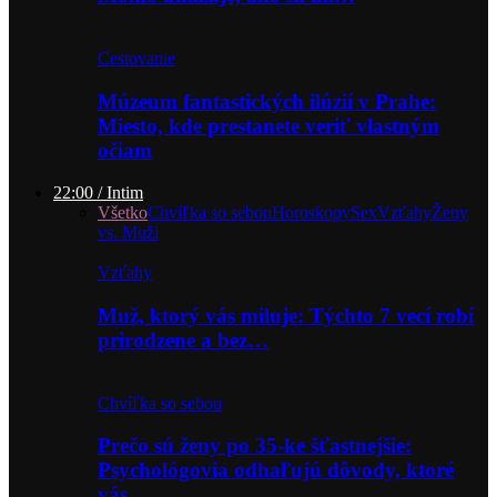
Cestovanie
Múzeum fantastických ilúzií v Prahe:
Miesto, kde prestanete veriť vlastným
očiam
22:00 / Intim
Všetko
Chvíľka so sebou
Horoskopy
Sex
Vzťahy
Ženy
vs. Muži
Vzťahy
Muž, ktorý vás miluje: Týchto 7 vecí robí
prirodzene a bez…
Chvíľka so sebou
Prečo sú ženy po 35-ke šťastnejšie:
Psychológovia odhaľujú dôvody, ktoré
vás…