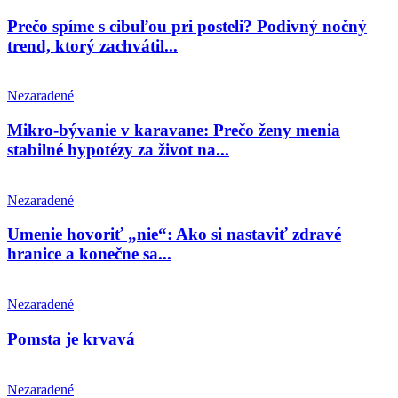
Prečo spíme s cibuľou pri posteli? Podivný nočný
trend, ktorý zachvátil...
Nezaradené
Mikro-bývanie v karavane: Prečo ženy menia
stabilné hypotézy za život na...
Nezaradené
Umenie hovoriť „nie“: Ako si nastaviť zdravé
hranice a konečne sa...
Nezaradené
Pomsta je krvavá
Nezaradené