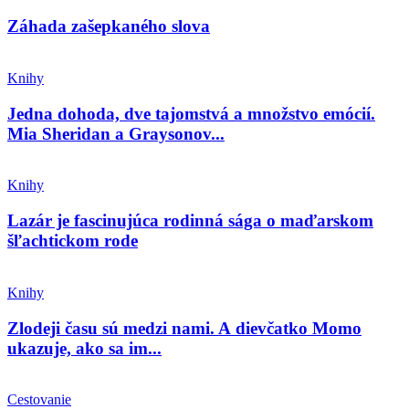
Záhada zašepkaného slova
Knihy
Jedna dohoda, dve tajomstvá a množstvo emócií.
Mia Sheridan a Graysonov...
Knihy
Lazár je fascinujúca rodinná sága o maďarskom
šľachtickom rode
Knihy
Zlodeji času sú medzi nami. A dievčatko Momo
ukazuje, ako sa im...
Cestovanie