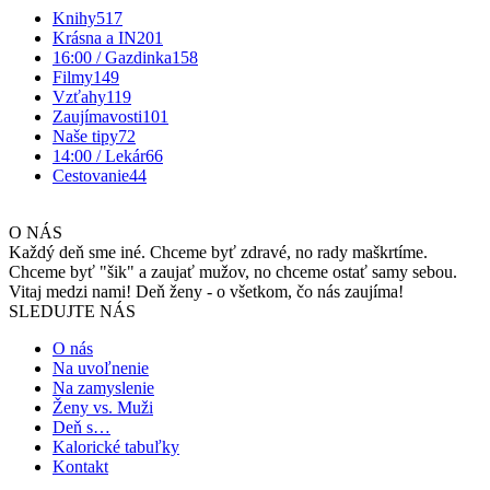
Knihy
517
Krásna a IN
201
16:00 / Gazdinka
158
Filmy
149
Vzťahy
119
Zaujímavosti
101
Naše tipy
72
14:00 / Lekár
66
Cestovanie
44
O NÁS
Každý deň sme iné. Chceme byť zdravé, no rady maškrtíme.
Chceme byť "šik" a zaujať mužov, no chceme ostať samy sebou.
Vitaj medzi nami! Deň ženy - o všetkom, čo nás zaujíma!
SLEDUJTE NÁS
O nás
Na uvoľnenie
Na zamyslenie
Ženy vs. Muži
Deň s…
Kalorické tabuľky
Kontakt