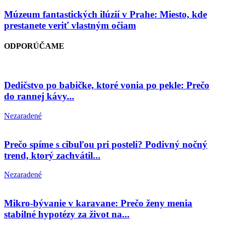
Múzeum fantastických ilúzií v Prahe: Miesto, kde
prestanete veriť vlastným očiam
ODPORÚČAME
Dedičstvo po babičke, ktoré vonia po pekle: Prečo
do rannej kávy...
Nezaradené
Prečo spíme s cibuľou pri posteli? Podivný nočný
trend, ktorý zachvátil...
Nezaradené
Mikro-bývanie v karavane: Prečo ženy menia
stabilné hypotézy za život na...