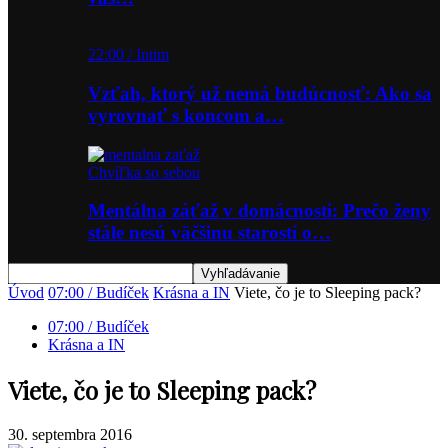
22:00 / Intim
Vzťah, ktorý už nemá budúcnosť: Ako sa
vyrovnať s koncom a…
Chvíľka so sebou
Mentálna záťaž v domácnosti: Prečo ženy
stále nesú väčšinu starostí o…
Úvod
07:00 / Budíček
Krásna a IN
Viete, čo je to Sleeping pack?
07:00 / Budíček
Krásna a IN
Viete, čo je to Sleeping pack?
30. septembra 2016