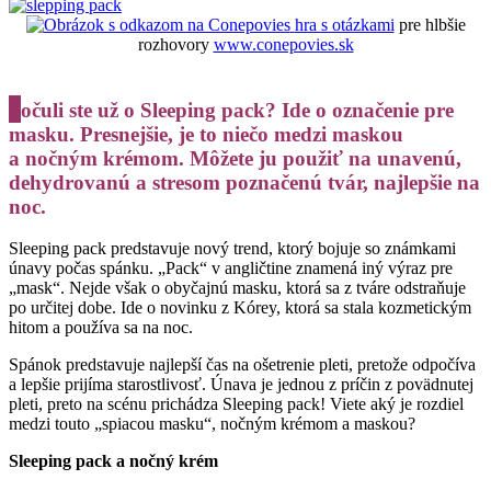
hra s otázkami
pre hlbšie
rozhovory
www.conepovies.sk
P
očuli ste už o Sleeping pack? Ide o označenie pre
masku. Presnejšie, je to niečo medzi maskou
a nočným krémom. Môžete ju použiť na unavenú,
dehydrovanú a stresom poznačenú tvár, najlepšie na
noc.
Sleeping pack predstavuje nový trend, ktorý bojuje so známkami
únavy počas spánku. „Pack“ v angličtine znamená iný výraz pre
„mask“. Nejde však o obyčajnú masku, ktorá sa z tváre odstraňuje
po určitej dobe. Ide o novinku z Kórey, ktorá sa stala kozmetickým
hitom a používa sa na noc.
Spánok predstavuje najlepší čas na ošetrenie pleti, pretože odpočíva
a lepšie prijíma starostlivosť. Únava je jednou z príčin z povädnutej
pleti, preto na scénu prichádza Sleeping pack! Viete aký je rozdiel
medzi touto „spiacou masku“, nočným krémom a maskou?
Sleeping pack a nočný krém