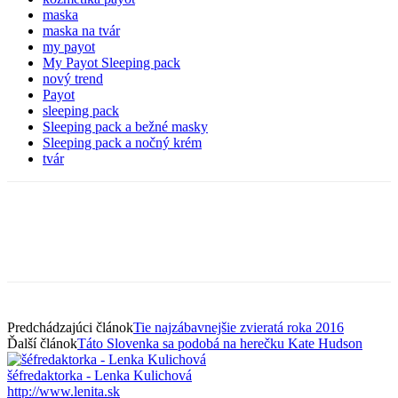
maska
maska na tvár
my payot
My Payot Sleeping pack
nový trend
Payot
sleeping pack
Sleeping pack a bežné masky
Sleeping pack a nočný krém
tvár
Predchádzajúci článok
Tie najzábavnejšie zvieratá roka 2016
Ďalší článok
Táto Slovenka sa podobá na herečku Kate Hudson
šéfredaktorka - Lenka Kulichová
http://www.lenita.sk