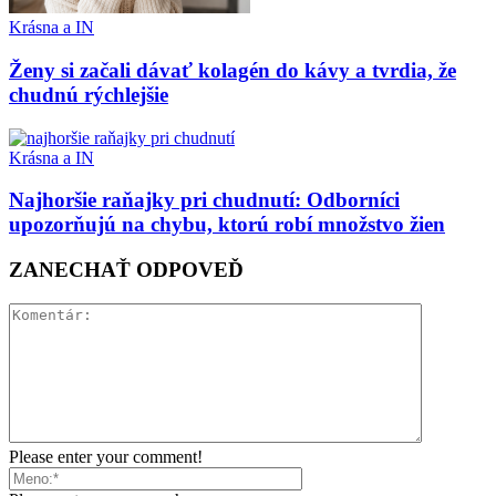
Krásna a IN
Ženy si začali dávať kolagén do kávy a tvrdia, že
chudnú rýchlejšie
Krásna a IN
Najhoršie raňajky pri chudnutí: Odborníci
upozorňujú na chybu, ktorú robí množstvo žien
ZANECHAŤ ODPOVEĎ
Please enter your comment!