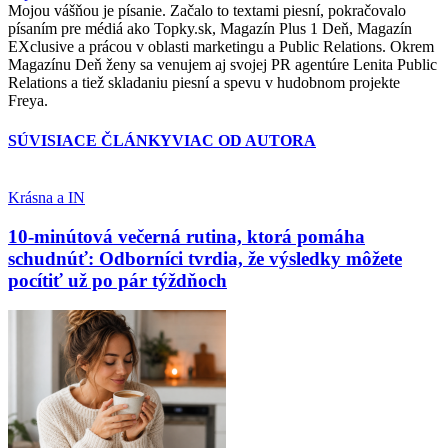
Mojou vášňou je písanie. Začalo to textami piesní, pokračovalo
písaním pre médiá ako Topky.sk, Magazín Plus 1 Deň, Magazín
EXclusive a prácou v oblasti marketingu a Public Relations. Okrem
Magazínu Deň ženy sa venujem aj svojej PR agentúre Lenita Public
Relations a tiež skladaniu piesní a spevu v hudobnom projekte
Freya.
SÚVISIACE ČLÁNKY
VIAC OD AUTORA
Krásna a IN
10-minútová večerná rutina, ktorá pomáha
schudnúť: Odborníci tvrdia, že výsledky môžete
pocítiť už po pár týždňoch