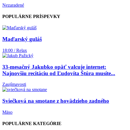
Nezaradené
POPULÁRNE PRÍSPEVKY
Maďarský guláš
18:00 / Relax
33-mesačný Jakubko opäť valcuje internet:
Najnovšiu recitáciu od Ľudovíta Štúra musíte...
Zaujímavosti
Sviečková na smotane z hovädzieho zadného
Mäso
POPULÁRNE KATEGÓRIE