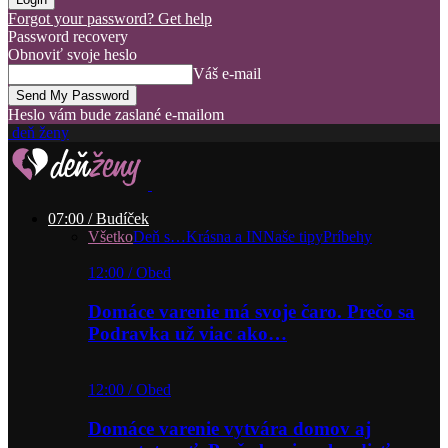
Forgot your password? Get help
Password recovery
Obnoviť svoje heslo
Váš e-mail
Heslo vám bude zaslané e-mailom
deň ženy
07:00 / Budíček
Všetko
Deň s…
Krásna a IN
Naše tipy
Príbehy
12:00 / Obed
Domáce varenie má svoje čaro. Prečo sa
Podravka už viac ako…
12:00 / Obed
Domáce varenie vytvára domov aj