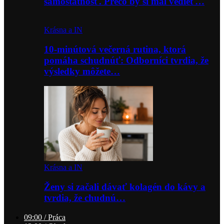
samostatnosť. Prečo by si mal vedieť…
Krásna a IN
10-minútová večerná rutina, ktorá
pomáha schudnúť: Odborníci tvrdia, že
výsledky môžete…
Krásna a IN
Ženy si začali dávať kolagén do kávy a
tvrdia, že chudnú…
09:00 / Práca