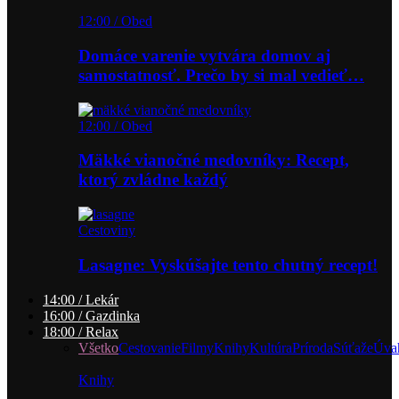
12:00 / Obed
Domáce varenie vytvára domov aj
samostatnosť. Prečo by si mal vedieť…
12:00 / Obed
Mäkké vianočné medovníky: Recept,
ktorý zvládne každý
Cestoviny
Lasagne: Vyskúšajte tento chutný recept!
14:00 / Lekár
16:00 / Gazdinka
18:00 / Relax
Všetko
Cestovanie
Filmy
Knihy
Kultúra
Príroda
Súťaže
Úva
Knihy