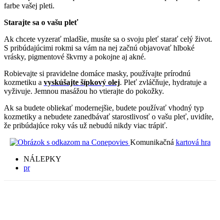
farbe vašej pleti.
Starajte sa o vašu pleť
Ak chcete vyzerať mladšie, musíte sa o svoju pleť starať celý život.
S pribúdajúcimi rokmi sa vám na nej začnú objavovať hlboké
vrásky, pigmentové škvrny a pokojne aj akné.
Robievajte si pravidelne domáce masky, používajte prírodnú
kozmetiku a
vyskúšajte šípkový olej
. Pleť zvláčňuje, hydratuje a
vyživuje. Jemnou masážou ho vtierajte do pokožky.
Ak sa budete obliekať modernejšie, budete používať vhodný typ
kozmetiky a nebudete zanedbávať starostlivosť o vašu pleť, uvidíte,
že pribúdajúce roky vás už nebudú nikdy viac trápiť.
Komunikačná
kartová hra
NÁLEPKY
pr