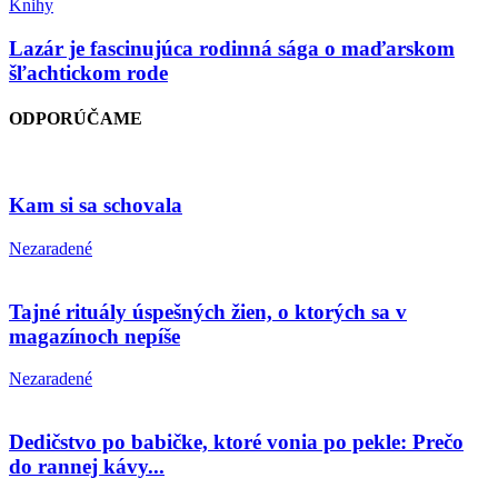
Knihy
Lazár je fascinujúca rodinná sága o maďarskom
šľachtickom rode
ODPORÚČAME
Kam si sa schovala
Nezaradené
Tajné rituály úspešných žien, o ktorých sa v
magazínoch nepíše
Nezaradené
Dedičstvo po babičke, ktoré vonia po pekle: Prečo
do rannej kávy...