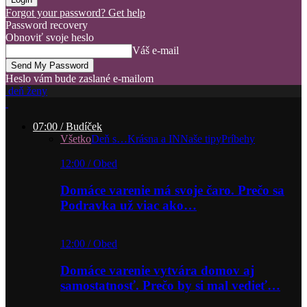
Forgot your password? Get help
Password recovery
Obnoviť svoje heslo
Váš e-mail
Heslo vám bude zaslané e-mailom
deň ženy
07:00 / Budíček
Všetko
Deň s…
Krásna a IN
Naše tipy
Príbehy
12:00 / Obed
Domáce varenie má svoje čaro. Prečo sa
Podravka už viac ako…
12:00 / Obed
Domáce varenie vytvára domov aj
samostatnosť. Prečo by si mal vedieť…