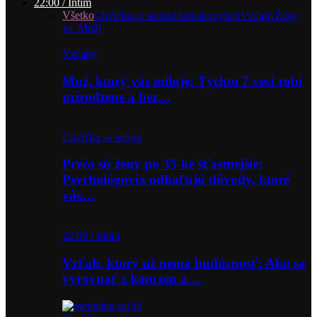
22:00 / Intim
Všetko
Chvíľka so sebou
Horoskopy
Sex
Vzťahy
Ženy
vs. Muži
Vzťahy
Muž, ktorý vás miluje: Týchto 7 vecí robí
prirodzene a bez…
Chvíľka so sebou
Prečo sú ženy po 35-ke šťastnejšie:
Psychológovia odhaľujú dôvody, ktoré
vás…
22:00 / Intim
Vzťah, ktorý už nemá budúcnosť: Ako sa
vyrovnať s koncom a…