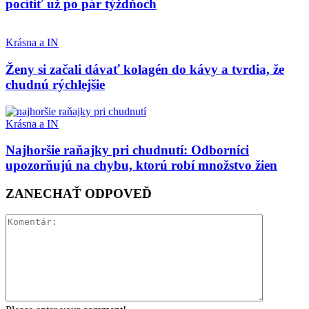
pocítiť už po pár týždňoch
Krásna a IN
Ženy si začali dávať kolagén do kávy a tvrdia, že
chudnú rýchlejšie
Krásna a IN
Najhoršie raňajky pri chudnutí: Odborníci
upozorňujú na chybu, ktorú robí množstvo žien
ZANECHAŤ ODPOVEĎ