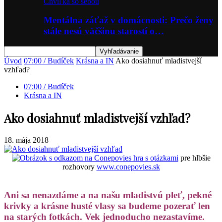
Chvíľka so sebou
Mentálna záťaž v domácnosti: Prečo ženy
stále nesú väčšinu starostí o…
Úvod
07:00 / Budíček
Krásna a IN
Ako dosiahnuť mladistvejší
vzhľad?
07:00 / Budíček
Krásna a IN
Ako dosiahnuť mladistvejší vzhľad?
18. mája 2018
hra s otázkami
pre hlbšie
rozhovory
www.conepovies.sk
Ani sa nenazdáme a na našu mladistvú pleť, pekné
krivky a krásne husté vlasy sa budeme pozerať len
na starých fotkách. Vek jednoducho nezastavíme.