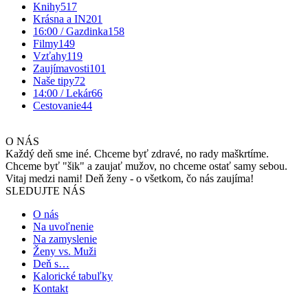
Knihy
517
Krásna a IN
201
16:00 / Gazdinka
158
Filmy
149
Vzťahy
119
Zaujímavosti
101
Naše tipy
72
14:00 / Lekár
66
Cestovanie
44
O NÁS
Každý deň sme iné. Chceme byť zdravé, no rady maškrtíme.
Chceme byť "šik" a zaujať mužov, no chceme ostať samy sebou.
Vitaj medzi nami! Deň ženy - o všetkom, čo nás zaujíma!
SLEDUJTE NÁS
O nás
Na uvoľnenie
Na zamyslenie
Ženy vs. Muži
Deň s…
Kalorické tabuľky
Kontakt