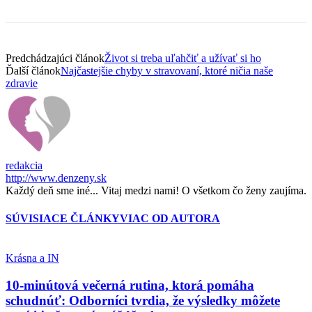
Predchádzajúci článok
Život si treba uľahčiť a užívať si ho
Ďalší článok
Najčastejšie chyby v stravovaní, ktoré ničia naše
zdravie
redakcia
http://www.denzeny.sk
Každý deň sme iné... Vitaj medzi nami! O všetkom čo ženy zaujíma.
SÚVISIACE ČLÁNKY
VIAC OD AUTORA
Krásna a IN
10-minútová večerná rutina, ktorá pomáha
schudnúť: Odborníci tvrdia, že výsledky môžete