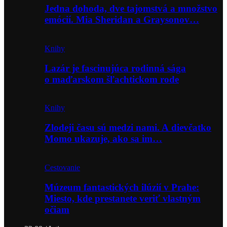
Jedna dohoda, dve tajomstvá a množstvo
emócií. Mia Sheridan a Graysonov…
Knihy
Lazár je fascinujúca rodinná sága
o maďarskom šľachtickom rode
Knihy
Zlodeji času sú medzi nami. A dievčatko
Momo ukazuje, ako sa im…
Cestovanie
Múzeum fantastických ilúzií v Prahe:
Miesto, kde prestanete veriť vlastným
očiam