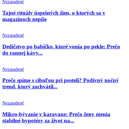
Nezaradené
Tajné rituály úspešných žien, o ktorých sa v
magazínoch nepíše
Nezaradené
Dedičstvo po babičke, ktoré vonia po pekle: Prečo
do rannej kávy...
Nezaradené
Prečo spíme s cibuľou pri posteli? Podivný nočný
trend, ktorý zachvátil...
Nezaradené
Mikro-bývanie v karavane: Prečo ženy menia
stabilné hypotézy za život na...