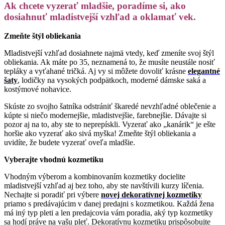
Ak chcete vyzerať mladšie, poradíme si, ako
dosiahnuť mladistvejší vzhľad a oklamať vek.
Zmeňte štýl obliekania
Mladistvejší vzhľad dosiahnete najmä vtedy, keď zmeníte svoj štýl
obliekania. Ak máte po 35, neznamená to, že musíte neustále nosiť
tepláky a vyťahané tričká. Aj vy si môžete dovoliť krásne
elegantné
šaty
, lodičky na vysokých podpätkoch, moderné dámske saká a
kostýmové nohavice.
Skúste zo svojho šatníka odstrániť škaredé nevzhľadné oblečenie a
kúpte si niečo modernejšie, mladistvejšie, farebnejšie. Dávajte si
pozor aj na to, aby ste to neprepískli. Vyzerať ako „kanárik“ je ešte
horšie ako vyzerať ako sivá myška! Zmeňte štýl obliekania a
uvidíte, že budete vyzerať oveľa mladšie.
Vyberajte vhodnú kozmetiku
Vhodným výberom a kombinovaním kozmetiky docielite
mladistvejší vzhľad aj bez toho, aby ste navštívili kurzy líčenia.
Nechajte si poradiť pri výbere
novej dekoratívnej kozmetiky
priamo s predávajúcim v danej predajni s kozmetikou. Každá žena
má iný typ pleti a len predajcovia vám poradia, aký typ kozmetiky
sa hodí práve na vašu pleť. Dekoratívnu kozmetiku prispôsobujte