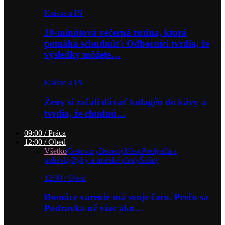
Krásna a IN
10-minútová večerná rutina, ktorá
pomáha schudnúť: Odborníci tvrdia, že
výsledky môžete…
Krásna a IN
Ženy si začali dávať kolagén do kávy a
tvrdia, že chudnú…
09:00 / Práca
12:00 / Obed
Všetko
Cestoviny
Dezerty
Mäso
Predjedlá a
polievky
Ryby a morské plody
Šaláty
12:00 / Obed
Domáce varenie má svoje čaro. Prečo sa
Podravka už viac ako…