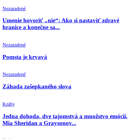
Nezaradené
Umenie hovoriť „nie“: Ako si nastaviť zdravé
hranice a konečne sa...
Nezaradené
Pomsta je krvavá
Nezaradené
Záhada zašepkaného slova
Knihy
Jedna dohoda, dve tajomstvá a množstvo emócií.
Mia Sheridan a Graysonov...