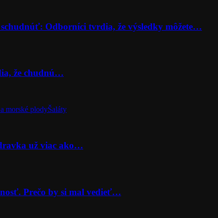
 schudnúť: Odborníci tvrdia, že výsledky môžete…
rdia, že chudnú…
a morské plody
Šaláty
odravka už viac ako…
nosť. Prečo by si mal vedieť…