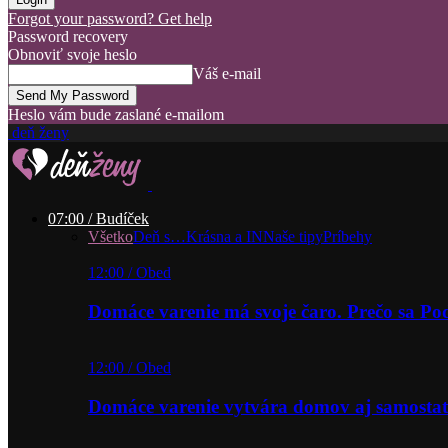
Forgot your password? Get help
Password recovery
Obnoviť svoje heslo
Váš e-mail
Heslo vám bude zaslané e-mailom
deň ženy
07:00 / Budíček
Všetko
Deň s…
Krásna a IN
Naše tipy
Príbehy
12:00 / Obed
Domáce varenie má svoje čaro. Prečo sa P
12:00 / Obed
Domáce varenie vytvára domov aj samostat