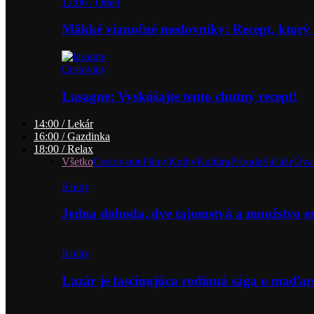
12:00 / Obed
Mäkké vianočné medovníky: Recept, ktorý 
Cestoviny
Lasagne: Vyskúšajte tento chutný recept!
14:00 / Lekár
16:00 / Gazdinka
18:00 / Relax
Všetko
Cestovanie
Filmy
Knihy
Kultúra
Príroda
Súťaže
Úva
Knihy
Jedna dohoda, dve tajomstvá a množstvo 
Knihy
Lazár je fascinujúca rodinná sága o maďa