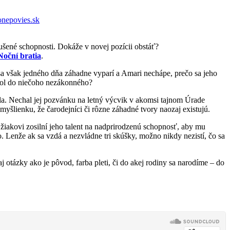
nepovies.sk
ušené schopnosti. Dokáže v novej pozícii obstáť?
Noční bratia
.
sa však jedného dňa záhadne vyparí a Amari nechápe, prečo sa jeho
etol do niečoho nezákonného?
slela. Nechal jej pozvánku na letný výcvik v akomsi tajnom Úrade
myšlienku, že čarodejníci či rôzne záhadné tvory naozaj existujú.
iakovi zosilní jeho talent na nadprirodzenú schopnosť, aby mu
. Lenže ak sa vzdá a nezvládne tri skúšky, možno nikdy nezistí, čo sa
 otázky ako je pôvod, farba pleti, či do akej rodiny sa narodíme – do