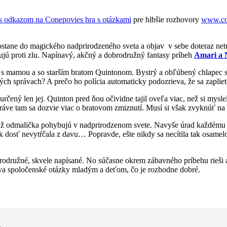
hra s otázkami
pre hlbšie rozhovory
www.co
ostane do magického nadprirodzeného sveta a objav v sebe doteraz net
jujú proti zlu. Napínavý, akčný a dobrodružný fantasy príbeh
Amari a 
ti s mamou a so starším bratom Quintonom. Bystrý a obľúbený chlapec 
kých správach? A prečo ho polícia automaticky podozrieva, že sa zapli
e určený len jej. Quinton pred ňou očividne tajil oveľa viac, než si my
práve tam sa dozvie viac o bratovom zmiznutí. Musí si však zvyknúť na 
a už odmalička pohybujú v nadprirodzenom svete. Navyše úrad každému ž
k dosť nevytŕčala z davu… Popravde, ešte nikdy sa necítila tak osamelo
rodružné, skvele napísané. No súčasne okrem zábavného príbehu rieši aj
va spoločenské otázky mladým a deťom, čo je rozhodne dobré.