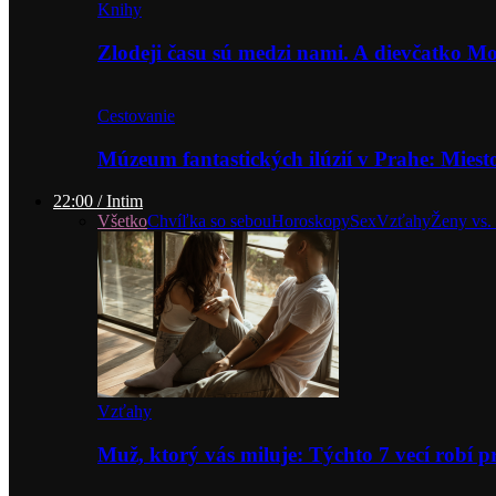
Knihy
Zlodeji času sú medzi nami. A dievčatko 
Cestovanie
Múzeum fantastických ilúzií v Prahe: Miest
22:00 / Intim
Všetko
Chvíľka so sebou
Horoskopy
Sex
Vzťahy
Ženy vs.
Vzťahy
Muž, ktorý vás miluje: Týchto 7 vecí robí 