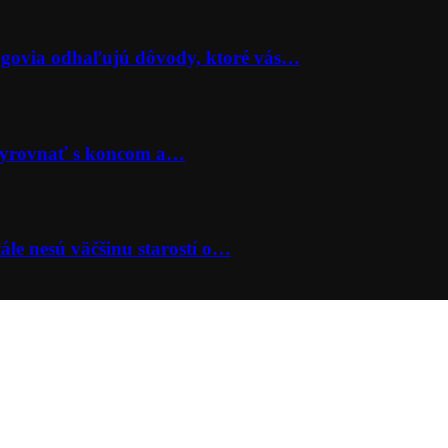
lógovia odhaľujú dôvody, ktoré vás…
 vyrovnať s koncom a…
ále nesú väčšinu starostí o…