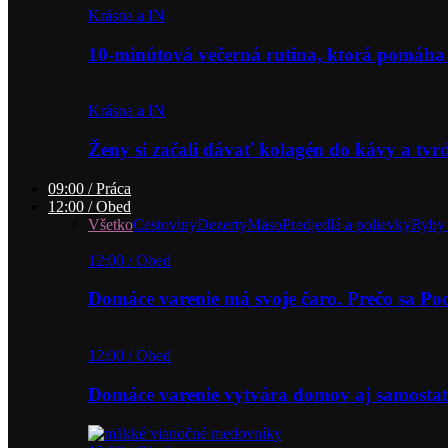
Krásna a IN
10-minútová večerná rutina, ktorá pomáha
Krásna a IN
Ženy si začali dávať kolagén do kávy a tv
09:00 / Práca
12:00 / Obed
Všetko
Cestoviny
Dezerty
Mäso
Predjedlá a polievky
Ryby 
12:00 / Obed
Domáce varenie má svoje čaro. Prečo sa P
12:00 / Obed
Domáce varenie vytvára domov aj samostat