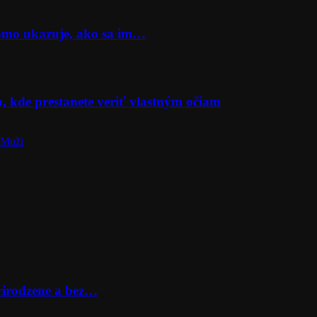
Momo ukazuje, ako sa im…
o, kde prestanete veriť vlastným očiam
 Muži
prirodzene a bez…