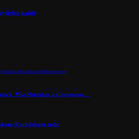
zvládne každý
hy
Zábava
Zaujímavosti
Rozhovory
emócií. Mia Sheridan a Graysonov…
rskom šľachtickom rode