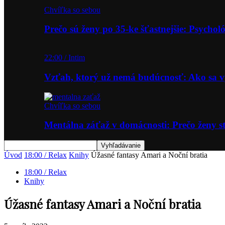
Chvíľka so sebou
Prečo sú ženy po 35-ke šťastnejšie: Psycho
22:00 / Intim
Vzťah, ktorý už nemá budúcnosť: Ako sa
Chvíľka so sebou
Mentálna záťaž v domácnosti: Prečo ženy st
Úvod
18:00 / Relax
Knihy
Úžasné fantasy Amari a Noční bratia
18:00 / Relax
Knihy
Úžasné fantasy Amari a Noční bratia