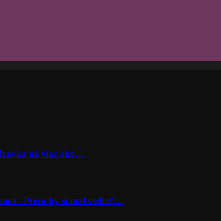
odravka už viac ako…
nosť. Prečo by si mal vedieť…