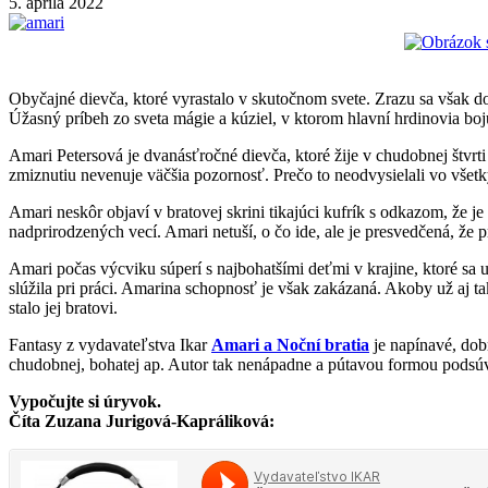
5. apríla 2022
Obyčajné dievča, ktoré vyrastalo v skutočnom svete. Zrazu sa však d
Úžasný príbeh zo sveta mágie a kúziel, v ktorom hlavní hrdinovia bo
Amari Petersová je dvanásťročné dievča, ktoré žije v chudobnej štvr
zmiznutiu nevenuje väčšia pozornosť. Prečo to neodvysielali vo všet
Amari neskôr objaví v bratovej skrini tikajúci kufrík s odkazom, že j
nadprirodzených vecí. Amari netuší, o čo ide, ale je presvedčená, že 
Amari počas výcviku súperí s najbohatšími deťmi v krajine, ktoré s
slúžila pri práci. Amarina schopnosť je však zakázaná. Akoby už aj ta
stalo jej bratovi.
Fantasy z vydavateľstva Ikar
Amari a Noční bratia
je napínavé, dob
chudobnej, bohatej ap. Autor tak nenápadne a pútavou formou podsú
Vypočujte si úryvok.
Číta Zuzana Jurigová-Kapráliková: