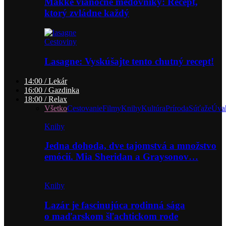
Mäkké vianočné medovníky: Recept,
ktorý zvládne každý
Cestoviny
Lasagne: Vyskúšajte tento chutný recept!
14:00 / Lekár
16:00 / Gazdinka
18:00 / Relax
Všetko
Cestovanie
Filmy
Knihy
Kultúra
Príroda
Súťaže
Úva
Knihy
Jedna dohoda, dve tajomstvá a množstvo
emócií. Mia Sheridan a Graysonov…
Knihy
Lazár je fascinujúca rodinná sága
o maďarskom šľachtickom rode