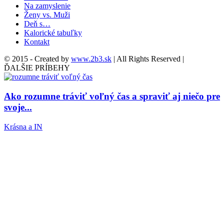
Na zamyslenie
Ženy vs. Muži
Deň s…
Kalorické tabuľky
Kontakt
© 2015 - Created by
www.2b3.sk
| All Rights Reserved |
ĎALŠIE PRÍBEHY
Ako rozumne tráviť voľný čas a spraviť aj niečo pre
svoje...
Krásna a IN