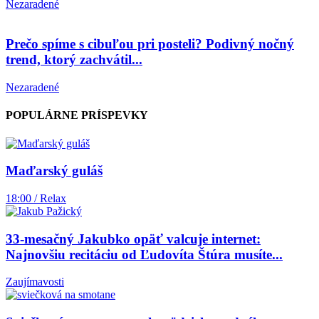
Nezaradené
Prečo spíme s cibuľou pri posteli? Podivný nočný
trend, ktorý zachvátil...
Nezaradené
POPULÁRNE PRÍSPEVKY
Maďarský guláš
18:00 / Relax
33-mesačný Jakubko opäť valcuje internet:
Najnovšiu recitáciu od Ľudovíta Štúra musíte...
Zaujímavosti