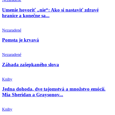
Umenie hovoriť „nie“: Ako si nastaviť zdravé
hranice a konečne sa...
Nezaradené
Pomsta je krvavá
Nezaradené
Záhada zašepkaného slova
Knihy
Jedna dohoda, dve tajomstvá a množstvo emócií.
Mia Sheridan a Graysonov...
Knihy