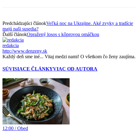
Predchádzajúci článok
Veľká noc na Ukrajine. Aké zvyky a tradície
majú naši susedia?
Ďalší článok
Opražený losos s kôprovou omáčkou
redakcia
http://www.denzeny.sk
Každý deň sme iné... Vitaj medzi nami! O všetkom čo ženy zaujíma.
SÚVISIACE ČLÁNKY
VIAC OD AUTORA
12:00 / Obed