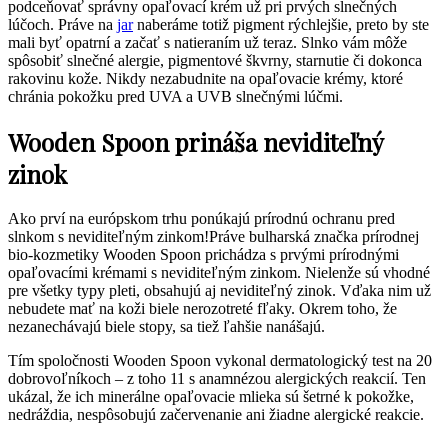
podceňovať správny opaľovací krém už pri prvých slnečných
lúčoch. Práve na
jar
naberáme totiž pigment rýchlejšie, preto by ste
mali byť opatrní a začať s natieraním už teraz. Slnko vám môže
spôsobiť slnečné alergie, pigmentové škvrny, starnutie či dokonca
rakovinu kože. Nikdy nezabudnite na opaľovacie krémy, ktoré
chránia pokožku pred UVA a UVB slnečnými lúčmi.
Wooden Spoon prináša neviditeľný
zinok
Ako prví na európskom trhu ponúkajú prírodnú ochranu pred
slnkom s neviditeľným zinkom!Práve bulharská značka prírodnej
bio-kozmetiky Wooden Spoon prichádza s prvými prírodnými
opaľovacími krémami s neviditeľným zinkom. Nielenže sú vhodné
pre všetky typy pleti, obsahujú aj neviditeľný zinok. Vďaka nim už
nebudete mať na koži biele nerozotreté fľaky. Okrem toho, že
nezanechávajú biele stopy, sa tiež ľahšie nanášajú.
Tím spoločnosti Wooden Spoon vykonal dermatologický test na 20
dobrovoľníkoch – z toho 11 s anamnézou alergických reakcií. Ten
ukázal, že ich minerálne opaľovacie mlieka sú šetrné k pokožke,
nedráždia, nespôsobujú začervenanie ani žiadne alergické reakcie.