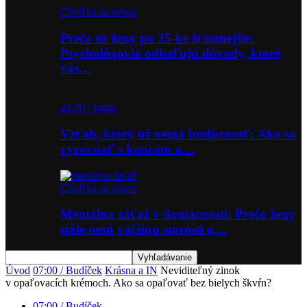
Chvíľka so sebou
Prečo sú ženy po 35-ke šťastnejšie:
Psychológovia odhaľujú dôvody, ktoré
vás…
22:00 / Intim
Vzťah, ktorý už nemá budúcnosť: Ako sa
vyrovnať s koncom a…
Chvíľka so sebou
Mentálna záťaž v domácnosti: Prečo ženy
stále nesú väčšinu starostí o…
Úvod
07:00 / Budíček
Krásna a IN
Neviditeľný zinok
v opaľovacích krémoch. Ako sa opaľovať bez bielych škvŕn?
07:00 / Budíček