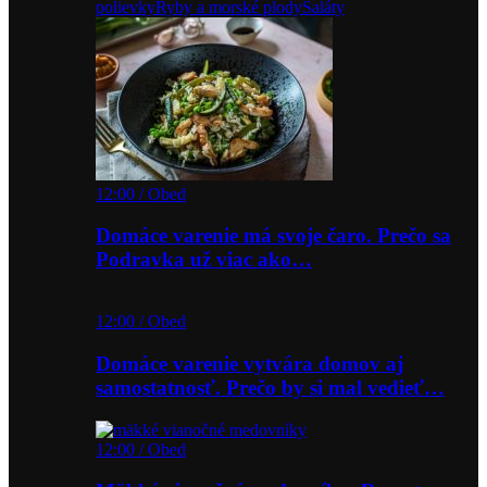
polievky
Ryby a morské plody
Šaláty
12:00 / Obed
Domáce varenie má svoje čaro. Prečo sa
Podravka už viac ako…
12:00 / Obed
Domáce varenie vytvára domov aj
samostatnosť. Prečo by si mal vedieť…
12:00 / Obed