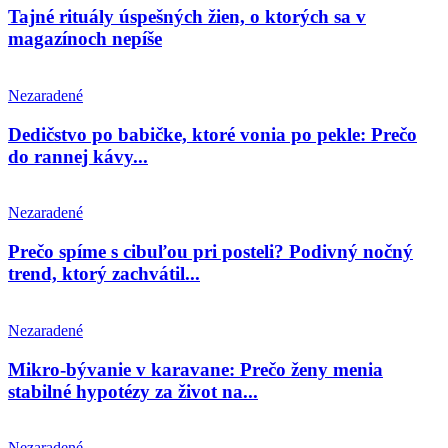
Tajné rituály úspešných žien, o ktorých sa v
magazínoch nepíše
Nezaradené
Dedičstvo po babičke, ktoré vonia po pekle: Prečo
do rannej kávy...
Nezaradené
Prečo spíme s cibuľou pri posteli? Podivný nočný
trend, ktorý zachvátil...
Nezaradené
Mikro-bývanie v karavane: Prečo ženy menia
stabilné hypotézy za život na...
Nezaradené