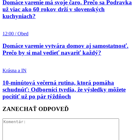
Domáce varenie má svoje čaro. Prečo sa Podravka
už viac ako 60 rokov drží v slovenských
kuchyniach?
12:00 / Obed
Domáce varenie vytvára domov aj samostatnosť.
Prečo by si mal vedieť navariť každý?
Krásna a IN
10-minútová večerná rutina, ktorá pomáha
schudnúť: Odborníci tvrdia, že výsledky môžete
pocítiť už po pár týždňoch
ZANECHAŤ ODPOVEĎ