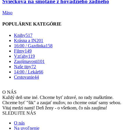
Sviečková na smotane z hovädzieho zadného
Mäso
POPULÁRNE KATEGÓRIE
Knihy
517
Krásna a IN
201
16:00 / Gazdinka
158
Filmy
149
Vzťahy
119
Zaujímavosti
101
Naše tipy
72
14:00 / Lekár
66
Cestovanie
44
O NÁS
Každý deň sme iné. Chceme byť zdravé, no rady maškrtíme.
Chceme byť "šik" a zaujať mužov, no chceme ostať samy sebou.
Vitaj medzi nami! Deň ženy - o všetkom, čo nás zaujíma!
SLEDUJTE NÁS
O nás
Na uvoľnenie