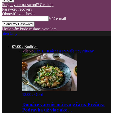
Forgot your password? Get help
Password recovery
Obnoviť svoje heslo
Váš e-mail
Heslo vám bude zaslané e-mailom
deň ženy
07:00 / Budíček
Všetko
Deň s…
Krásna a IN
Naše tipy
Príbehy
12:00 / Obed
Domáce varenie má svoje čaro. Prečo sa
Podravka už viac ako…