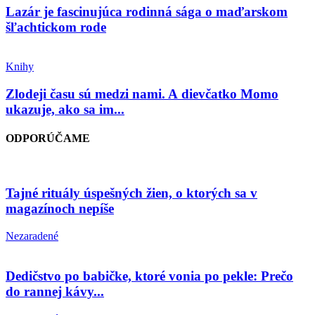
Lazár je fascinujúca rodinná sága o maďarskom
šľachtickom rode
Knihy
Zlodeji času sú medzi nami. A dievčatko Momo
ukazuje, ako sa im...
ODPORÚČAME
Tajné rituály úspešných žien, o ktorých sa v
magazínoch nepíše
Nezaradené
Dedičstvo po babičke, ktoré vonia po pekle: Prečo
do rannej kávy...