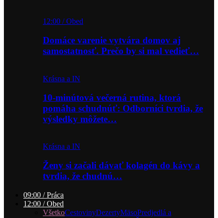
12:00 / Obed
Domáce varenie vytvára domov aj
samostatnosť. Prečo by si mal vedieť…
Krásna a IN
10-minútová večerná rutina, ktorá
pomáha schudnúť: Odborníci tvrdia, že
výsledky môžete…
Krásna a IN
Ženy si začali dávať kolagén do kávy a
tvrdia, že chudnú…
09:00 / Práca
12:00 / Obed
Všetko
Cestoviny
Dezerty
Mäso
Predjedlá a