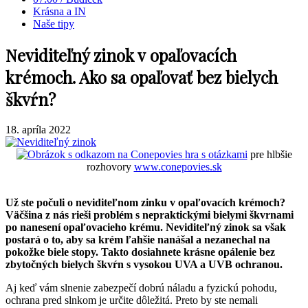
Krásna a IN
Naše tipy
Neviditeľný zinok v opaľovacích
krémoch. Ako sa opaľovať bez bielych
škvŕn?
18. apríla 2022
hra s otázkami
pre hlbšie
rozhovory
www.conepovies.sk
Už ste počuli o neviditeľnom zinku v opaľovacích krémoch?
Väčšina z nás rieši problém s nepraktickými bielymi škvrnami
po nanesení opaľovacieho krému. Neviditeľný zinok sa však
postará o to, aby sa krém ľahšie nanášal a nezanechal na
pokožke biele stopy. Takto dosiahnete krásne opálenie bez
zbytočných bielych škvŕn s vysokou UVA a UVB ochranou.
Aj keď vám slnenie zabezpečí dobrú náladu a fyzickú pohodu,
ochrana pred slnkom je určite dôležitá. Preto by ste nemali