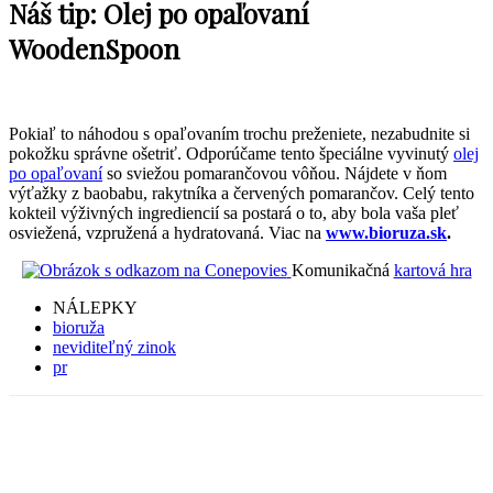
Náš tip: Olej po opaľovaní
WoodenSpoon
Pokiaľ to náhodou s opaľovaním trochu preženiete, nezabudnite si
pokožku správne ošetriť. Odporúčame tento špeciálne vyvinutý
olej
po opaľovaní
so sviežou pomarančovou vôňou. Nájdete v ňom
výťažky z baobabu, rakytníka a červených pomarančov. Celý tento
kokteil výživných ingrediencií sa postará o to, aby bola vaša pleť
osviežená, vzpružená a hydratovaná. Viac na
www.bioruza.sk
.
Komunikačná
kartová hra
NÁLEPKY
bioruža
neviditeľný zinok
pr