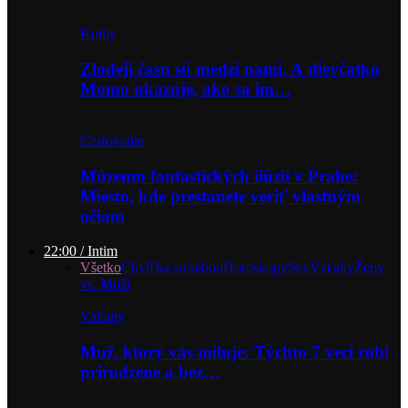
Knihy
Zlodeji času sú medzi nami. A dievčatko
Momo ukazuje, ako sa im…
Cestovanie
Múzeum fantastických ilúzií v Prahe:
Miesto, kde prestanete veriť vlastným
očiam
22:00 / Intim
Všetko
Chvíľka so sebou
Horoskopy
Sex
Vzťahy
Ženy
vs. Muži
Vzťahy
Muž, ktorý vás miluje: Týchto 7 vecí robí
prirodzene a bez…