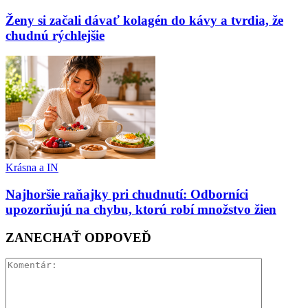
Ženy si začali dávať kolagén do kávy a tvrdia, že
chudnú rýchlejšie
Krásna a IN
Najhoršie raňajky pri chudnutí: Odborníci
upozorňujú na chybu, ktorú robí množstvo žien
ZANECHAŤ ODPOVEĎ