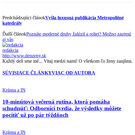
Predchádzajúci článok
Vyšla luxusná publikácia Metropolitné
katedrály
Ďalší článok
Poznáte moderné druhy žalúzií a roliet? Možno zaujmú
aj vás
redakcia
http://www.denzeny.sk
Každý deň sme iné... Vitaj medzi nami! O všetkom čo ženy zaujíma.
SÚVISIACE ČLÁNKY
VIAC OD AUTORA
Krásna a IN
10-minútová večerná rutina, ktorá pomáha
schudnúť: Odborníci tvrdia, že výsledky môžete
pocítiť už po pár týždňoch
Krásna a IN