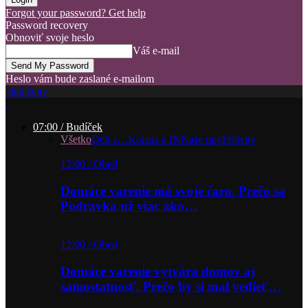
Forgot your password? Get help
Password recovery
Obnoviť svoje heslo
Váš e-mail
Heslo vám bude zaslané e-mailom
deň ženy
07:00 / Budíček
Všetko
Deň s…
Krásna a IN
Naše tipy
Príbehy
12:00 / Obed
Domáce varenie má svoje čaro. Prečo sa
Podravka už viac ako…
12:00 / Obed
Domáce varenie vytvára domov aj
samostatnosť. Prečo by si mal vedieť…