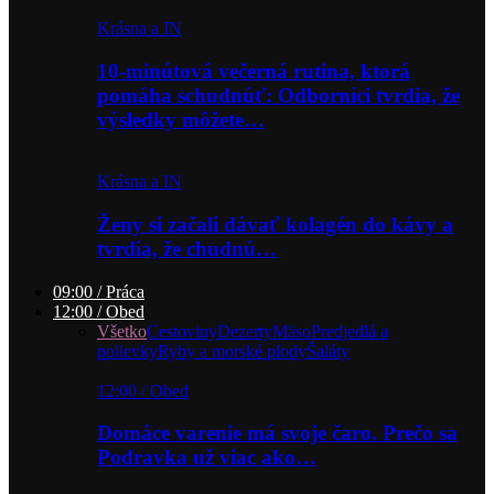
Krásna a IN
10-minútová večerná rutina, ktorá
pomáha schudnúť: Odborníci tvrdia, že
výsledky môžete…
Krásna a IN
Ženy si začali dávať kolagén do kávy a
tvrdia, že chudnú…
09:00 / Práca
12:00 / Obed
Všetko
Cestoviny
Dezerty
Mäso
Predjedlá a
polievky
Ryby a morské plody
Šaláty
12:00 / Obed
Domáce varenie má svoje čaro. Prečo sa
Podravka už viac ako…