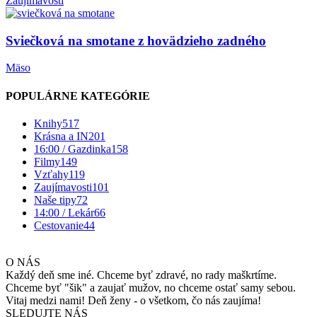
Zaujímavosti
Sviečková na smotane z hovädzieho zadného
Mäso
POPULÁRNE KATEGÓRIE
Knihy
517
Krásna a IN
201
16:00 / Gazdinka
158
Filmy
149
Vzťahy
119
Zaujímavosti
101
Naše tipy
72
14:00 / Lekár
66
Cestovanie
44
O NÁS
Každý deň sme iné. Chceme byť zdravé, no rady maškrtíme.
Chceme byť "šik" a zaujať mužov, no chceme ostať samy sebou.
Vitaj medzi nami! Deň ženy - o všetkom, čo nás zaujíma!
SLEDUJTE NÁS