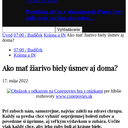
Chvíľka so sebou
Mentálna záťaž v domácnosti: Prečo ženy
stále nesú väčšinu starostí o…
Úvod
07:00 / Budíček
Krásna a IN
Ako mať žiarivo biely úsmev aj
doma?
07:00 / Budíček
Krásna a IN
Ako mať žiarivo biely úsmev aj doma?
17. mája 2022
hra s otázkami
pre hlbšie
rozhovory
www.conepovies.sk
Pri zuboch nám, samozrejme, najviac záleží na zdraví chrupu.
Každý sa predsa chce vyhnúť nepríjemnej bolesti zubov a
povedzme si úprimne, aj veľkým výdavkom u zubára. Určite
však každý chce, aby jeho zuby boli aj krásne biele.