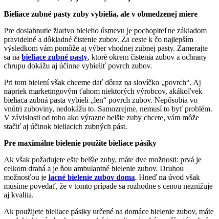
Bieliace zubné pasty zuby vybielia, ale v obmedzenej miere
Pre dosiahnutie žiarivo bieleho úsmevu je pochopiteľne základom
pravidelné a dôkladné čistenie zubov. Za ceste k čo najlepším
výsledkom vám pomôže aj výber vhodnej zubnej pasty. Zamerajte
sa na
bieliace zubné pasty
, ktoré okrem čistenia zubov a ochrany
chrupu dokážu aj účinne vybieliť povrch zubov.
Pri tom bielení však chceme dať dôraz na slovíčko „povrch“. Aj
napriek marketingovým ťahom niektorých výrobcov, akákoľvek
bieliaca zubná pasta vybieli „len“ povrch zubov. Nepôsobia vo
vnútri zuboviny, nedokážu to. Samozrejme, nemusí to byť problém.
V závislosti od toho ako výrazne belšie zuby chcete, vám môže
stačiť aj účinok bieliacich zubných pást.
Pre maximálne bielenie použite bieliace pásiky
Ak však požadujete ešte belšie zuby, máte dve možnosti: prvá je
celkom drahá a je ňou ambulantné bielenie zubov. Druhou
možnosťou je
lacné bielenie zubov doma
. Hneď na úvod však
musíme povedať, že v tomto prípade sa rozhodne s cenou neznižuje
aj kvalita.
Ak použijete bieliace pásiky určené na domáce bielenie zubov, máte