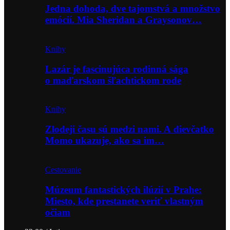
Jedna dohoda, dve tajomstvá a množstvo
emócií. Mia Sheridan a Graysonov…
Knihy
Lazár je fascinujúca rodinná sága
o maďarskom šľachtickom rode
Knihy
Zlodeji času sú medzi nami. A dievčatko
Momo ukazuje, ako sa im…
Cestovanie
Múzeum fantastických ilúzií v Prahe:
Miesto, kde prestanete veriť vlastným
očiam