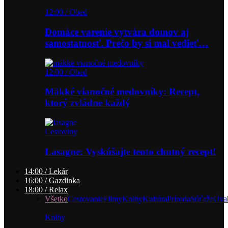
12:00 / Obed
Domáce varenie vytvára domov aj
samostatnosť. Prečo by si mal vedieť…
12:00 / Obed
Mäkké vianočné medovníky: Recept,
ktorý zvládne každý
Cestoviny
Lasagne: Vyskúšajte tento chutný recept!
14:00 / Lekár
16:00 / Gazdinka
18:00 / Relax
Všetko
Cestovanie
Filmy
Knihy
Kultúra
Príroda
Súťaže
Úva
Knihy