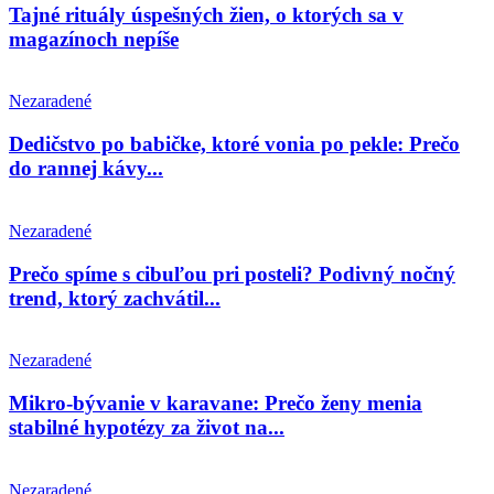
Tajné rituály úspešných žien, o ktorých sa v
magazínoch nepíše
Nezaradené
Dedičstvo po babičke, ktoré vonia po pekle: Prečo
do rannej kávy...
Nezaradené
Prečo spíme s cibuľou pri posteli? Podivný nočný
trend, ktorý zachvátil...
Nezaradené
Mikro-bývanie v karavane: Prečo ženy menia
stabilné hypotézy za život na...
Nezaradené