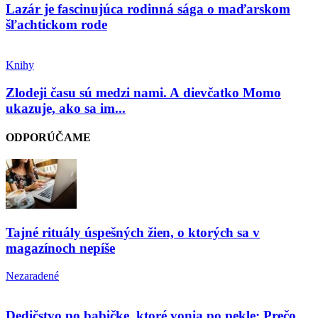
Lazár je fascinujúca rodinná sága o maďarskom
šľachtickom rode
Knihy
Zlodeji času sú medzi nami. A dievčatko Momo
ukazuje, ako sa im...
ODPORÚČAME
Tajné rituály úspešných žien, o ktorých sa v
magazínoch nepíše
Nezaradené
Dedičstvo po babičke, ktoré vonia po pekle: Prečo