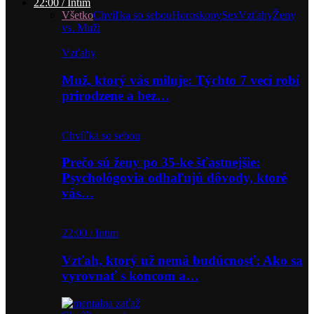
22:00 / Intim
Všetko
Chvíľka so sebou
Horoskopy
Sex
Vzťahy
Ženy
vs. Muži
Vzťahy
Muž, ktorý vás miluje: Týchto 7 vecí robí
prirodzene a bez…
Chvíľka so sebou
Prečo sú ženy po 35-ke šťastnejšie:
Psychológovia odhaľujú dôvody, ktoré
vás…
22:00 / Intim
Vzťah, ktorý už nemá budúcnosť: Ako sa
vyrovnať s koncom a…