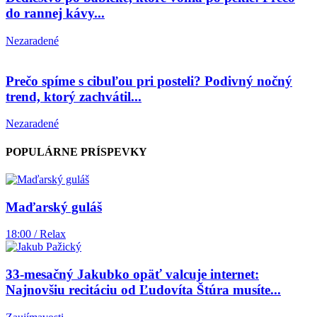
do rannej kávy...
Nezaradené
Prečo spíme s cibuľou pri posteli? Podivný nočný
trend, ktorý zachvátil...
Nezaradené
POPULÁRNE PRÍSPEVKY
Maďarský guláš
18:00 / Relax
33-mesačný Jakubko opäť valcuje internet:
Najnovšiu recitáciu od Ľudovíta Štúra musíte...