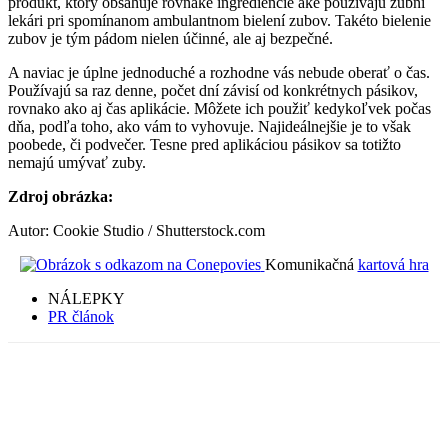
produkt, ktorý obsahuje rovnaké ingrediencie aké používajú zubní
lekári pri spomínanom ambulantnom bielení zubov. Takéto bielenie
zubov je tým pádom nielen účinné, ale aj bezpečné.
A naviac je úplne jednoduché a rozhodne vás nebude oberať o čas.
Používajú sa raz denne, počet dní závisí od konkrétnych pásikov,
rovnako ako aj čas aplikácie. Môžete ich použiť kedykoľvek počas
dňa, podľa toho, ako vám to vyhovuje. Najideálnejšie je to však
poobede, či podvečer. Tesne pred aplikáciou pásikov sa totižto
nemajú umývať zuby.
Zdroj obrázka:
Autor: Cookie Studio / Shutterstock.com
Komunikačná
kartová hra
NÁLEPKY
PR článok