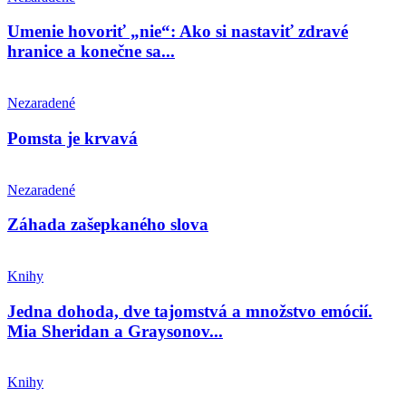
Umenie hovoriť „nie“: Ako si nastaviť zdravé
hranice a konečne sa...
Nezaradené
Pomsta je krvavá
Nezaradené
Záhada zašepkaného slova
Knihy
Jedna dohoda, dve tajomstvá a množstvo emócií.
Mia Sheridan a Graysonov...
Knihy