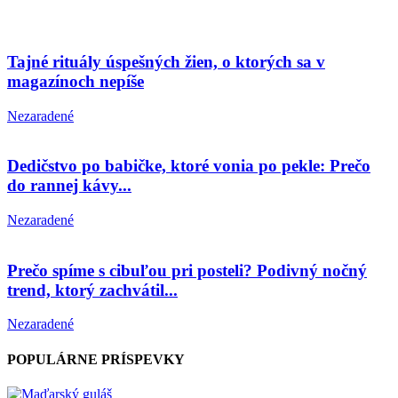
Tajné rituály úspešných žien, o ktorých sa v
magazínoch nepíše
Nezaradené
Dedičstvo po babičke, ktoré vonia po pekle: Prečo
do rannej kávy...
Nezaradené
Prečo spíme s cibuľou pri posteli? Podivný nočný
trend, ktorý zachvátil...
Nezaradené
POPULÁRNE PRÍSPEVKY