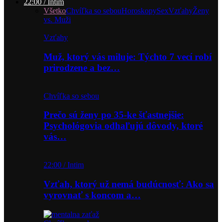
22:00 / Intim
Všetko
Chvíľka so sebou
Horoskopy
Sex
Vzťahy
Ženy
vs. Muži
Vzťahy
Muž, ktorý vás miluje: Týchto 7 vecí robí
prirodzene a bez…
Chvíľka so sebou
Prečo sú ženy po 35-ke šťastnejšie:
Psychológovia odhaľujú dôvody, ktoré
vás…
22:00 / Intim
Vzťah, ktorý už nemá budúcnosť: Ako sa
vyrovnať s koncom a…