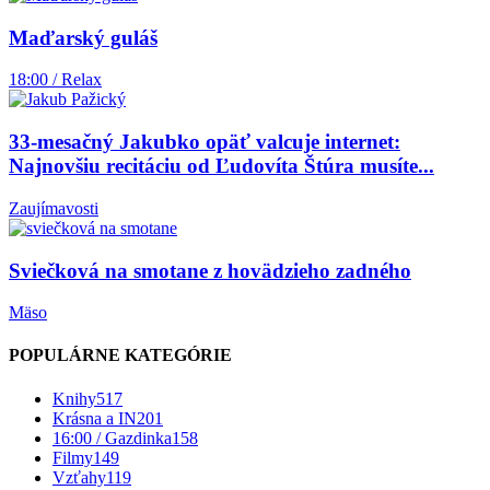
Maďarský guláš
18:00 / Relax
33-mesačný Jakubko opäť valcuje internet:
Najnovšiu recitáciu od Ľudovíta Štúra musíte...
Zaujímavosti
Sviečková na smotane z hovädzieho zadného
Mäso
POPULÁRNE KATEGÓRIE
Knihy
517
Krásna a IN
201
16:00 / Gazdinka
158
Filmy
149
Vzťahy
119