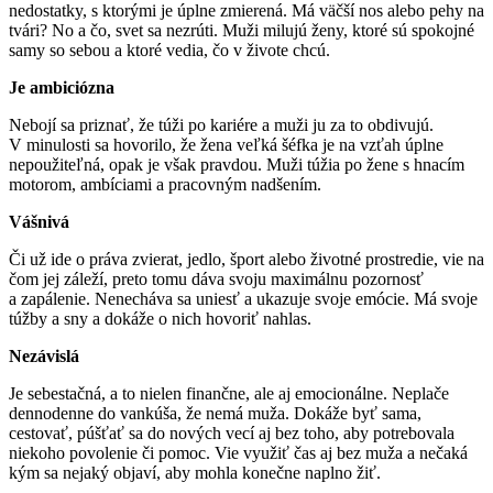
nedostatky, s ktorými je úplne zmierená. Má väčší nos alebo pehy na
tvári? No a čo, svet sa nezrúti. Muži milujú ženy, ktoré sú spokojné
samy so sebou a ktoré vedia, čo v živote chcú.
Je ambiciózna
Nebojí sa priznať, že túži po kariére a muži ju za to obdivujú.
V minulosti sa hovorilo, že žena veľká šéfka je na vzťah úplne
nepoužiteľná, opak je však pravdou. Muži túžia po žene s hnacím
motorom, ambíciami a pracovným nadšením.
Vášnivá
Či už ide o práva zvierat, jedlo, šport alebo životné prostredie, vie na
čom jej záleží, preto tomu dáva svoju maximálnu pozornosť
a zapálenie. Nenecháva sa uniesť a ukazuje svoje emócie. Má svoje
túžby a sny a dokáže o nich hovoriť nahlas.
Nezávislá
Je sebestačná, a to nielen finančne, ale aj emocionálne. Neplače
dennodenne do vankúša, že nemá muža. Dokáže byť sama,
cestovať, púšťať sa do nových vecí aj bez toho, aby potrebovala
niekoho povolenie či pomoc. Vie využiť čas aj bez muža a nečaká
kým sa nejaký objaví, aby mohla konečne naplno žiť.