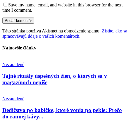
Save my name, email, and website in this browser for the next
time I comment.
Táto stránka používa Akismet na obmedzenie spamu.
Zistite, ako sa
spracovávajú údaje o vašich komentároch.
Najnovšie články
Nezaradené
Tajné rituály úspešných žien, o ktorých sa v
magazínoch nepíše
Nezaradené
Dedičstvo po babičke, ktoré vonia po pekle: Prečo
do rannej kávy...