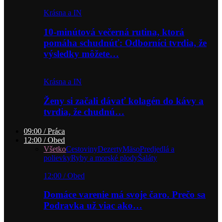
Krásna a IN
10-minútová večerná rutina, ktorá
pomáha schudnúť: Odborníci tvrdia, že
výsledky môžete…
Krásna a IN
Ženy si začali dávať kolagén do kávy a
tvrdia, že chudnú…
09:00 / Práca
12:00 / Obed
Všetko
Cestoviny
Dezerty
Mäso
Predjedlá a
polievky
Ryby a morské plody
Šaláty
12:00 / Obed
Domáce varenie má svoje čaro. Prečo sa
Podravka už viac ako…