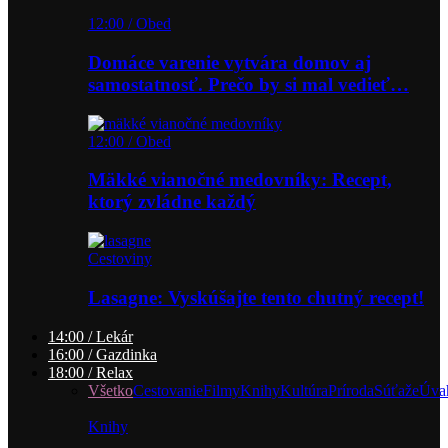
12:00 / Obed
Domáce varenie vytvára domov aj
samostatnosť. Prečo by si mal vedieť…
12:00 / Obed
Mäkké vianočné medovníky: Recept,
ktorý zvládne každý
Cestoviny
Lasagne: Vyskúšajte tento chutný recept!
14:00 / Lekár
16:00 / Gazdinka
18:00 / Relax
Všetko
Cestovanie
Filmy
Knihy
Kultúra
Príroda
Súťaže
Úva
Knihy