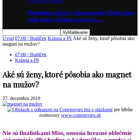
Chvíľka so sebou
Mentálna záťaž v domácnosti: Prečo ženy
stále nesú väčšinu starostí o…
Úvod
07:00 / Budíček
Krásna a IN
Aké sú ženy, ktoré pôsobia ako
magnet na mužov?
07:00 / Budíček
Krásna a IN
Aké sú ženy, ktoré pôsobia ako magnet
na mužov?
27. decembra 2019
hra s otázkami
pre hlbšie
rozhovory
www.conepovies.sk
Nie sú finalistkami Miss, nenosia luxusné oblečenie
ani netrávia dlhé hodiny u kaderníčky, a predsa si