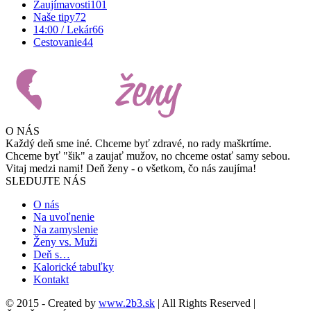
Zaujímavosti
101
Naše tipy
72
14:00 / Lekár
66
Cestovanie
44
O NÁS
Každý deň sme iné. Chceme byť zdravé, no rady maškrtíme.
Chceme byť "šik" a zaujať mužov, no chceme ostať samy sebou.
Vitaj medzi nami! Deň ženy - o všetkom, čo nás zaujíma!
SLEDUJTE NÁS
O nás
Na uvoľnenie
Na zamyslenie
Ženy vs. Muži
Deň s…
Kalorické tabuľky
Kontakt
© 2015 - Created by
www.2b3.sk
| All Rights Reserved |