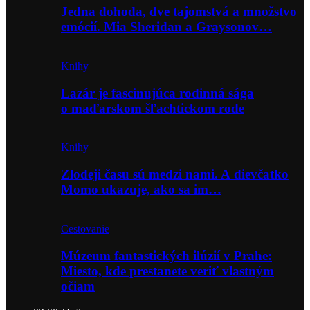
Jedna dohoda, dve tajomstvá a množstvo
emócií. Mia Sheridan a Graysonov…
Knihy
Lazár je fascinujúca rodinná sága
o maďarskom šľachtickom rode
Knihy
Zlodeji času sú medzi nami. A dievčatko
Momo ukazuje, ako sa im…
Cestovanie
Múzeum fantastických ilúzií v Prahe:
Miesto, kde prestanete veriť vlastným
očiam