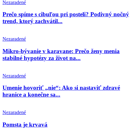
Nezaradené
Prečo spíme s cibuľou pri posteli? Podivný nočný
trend, ktorý zachvátil...
Nezaradené
Mikro-bývanie v karavane: Prečo ženy menia
stabilné hypotézy za život na...
Nezaradené
Umenie hovoriť „nie“: Ako si nastaviť zdravé
hranice a konečne sa...
Nezaradené
Pomsta je krvavá