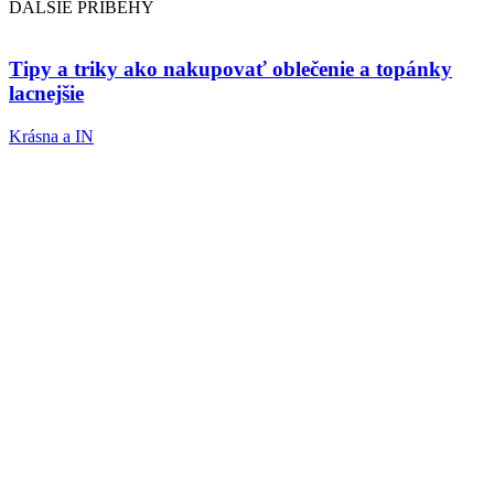
ĎALŠIE PRÍBEHY
Tipy a triky ako nakupovať oblečenie a topánky
lacnejšie
Krásna a IN