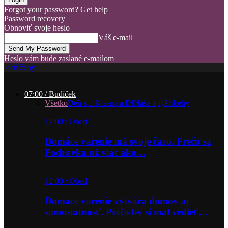
Forgot your password? Get help
Password recovery
Obnoviť svoje heslo
Váš e-mail
Heslo vám bude zaslané e-mailom
deň ženy
07:00 / Budíček
Všetko
Deň s…
Krásna a IN
Naše tipy
Príbehy
12:00 / Obed
Domáce varenie má svoje čaro. Prečo sa
Podravka už viac ako…
12:00 / Obed
Domáce varenie vytvára domov aj
samostatnosť. Prečo by si mal vedieť…