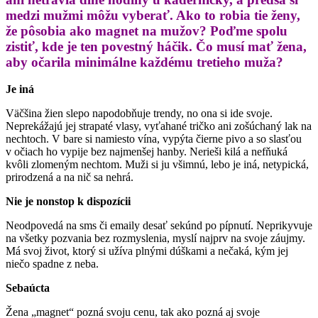
medzi mužmi môžu vyberať. Ako to robia tie ženy,
že pôsobia ako magnet na mužov? Poďme spolu
zistiť, kde je ten povestný háčik. Čo musí mať žena,
aby očarila minimálne každému tretieho muža?
Je iná
Väčšina žien slepo napodobňuje trendy, no ona si ide svoje.
Neprekážajú jej strapaté vlasy, vyťahané tričko ani zošúchaný lak na
nechtoch. V bare si namiesto vína, vypýta čierne pivo a so slasťou
v očiach ho vypije bez najmenšej hanby. Nerieši kilá a nefňuká
kvôli zlomeným nechtom. Muži si ju všimnú, lebo je iná, netypická,
prirodzená a na nič sa nehrá.
Nie je nonstop k dispozícii
Neodpovedá na sms či emaily desať sekúnd po pípnutí. Neprikyvuje
na všetky pozvania bez rozmyslenia, myslí najprv na svoje záujmy.
Má svoj život, ktorý si užíva plnými dúškami a nečaká, kým jej
niečo spadne z neba.
Sebaúcta
Žena „magnet“ pozná svoju cenu, tak ako pozná aj svoje