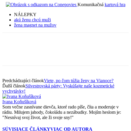
Komunikačná
kartová hra
NÁLEPKY
akú ženu chcú muži
žena magnet na mužov
Predchádzajúci článok
Viete, po čom túžia ženy na Vianoce?
Ďalší článok
Silvestrovská párty: Vyskúšajte naše kozmetické
vychytávky!
Ivana Koňušíková
Som večne zasnívane dievča, ktoré rado píše, číta a moderuje v
rádiu. Milujem jahody, čokoládu a nezábudky. Mojím heslom je:
"Nesnívaj svoj život, ale ži svoje sny!"
SÚVISIACE ČLÁNKY
VIAC OD AUTORA