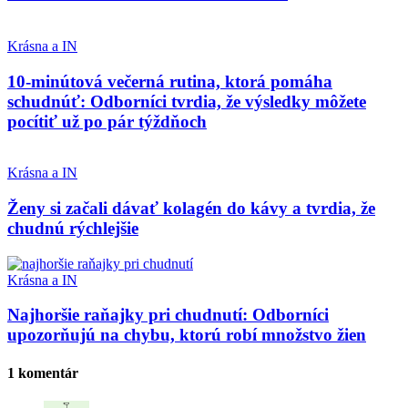
Krásna a IN
10-minútová večerná rutina, ktorá pomáha
schudnúť: Odborníci tvrdia, že výsledky môžete
pocítiť už po pár týždňoch
Krásna a IN
Ženy si začali dávať kolagén do kávy a tvrdia, že
chudnú rýchlejšie
Krásna a IN
Najhoršie raňajky pri chudnutí: Odborníci
upozorňujú na chybu, ktorú robí množstvo žien
1 komentár