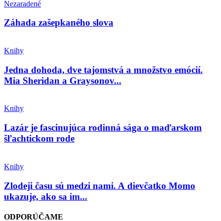
Nezaradené
Záhada zašepkaného slova
Knihy
Jedna dohoda, dve tajomstvá a množstvo emócií.
Mia Sheridan a Graysonov...
Knihy
Lazár je fascinujúca rodinná sága o maďarskom
šľachtickom rode
Knihy
Zlodeji času sú medzi nami. A dievčatko Momo
ukazuje, ako sa im...
ODPORÚČAME