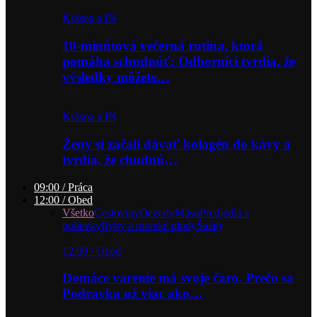
Krásna a IN
10-minútová večerná rutina, ktorá
pomáha schudnúť: Odborníci tvrdia, že
výsledky môžete…
Krásna a IN
Ženy si začali dávať kolagén do kávy a
tvrdia, že chudnú…
09:00 / Práca
12:00 / Obed
Všetko
Cestoviny
Dezerty
Mäso
Predjedlá a
polievky
Ryby a morské plody
Šaláty
12:00 / Obed
Domáce varenie má svoje čaro. Prečo sa
Podravka už viac ako…