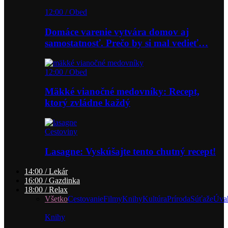
12:00 / Obed
Domáce varenie vytvára domov aj
samostatnosť. Prečo by si mal vedieť…
12:00 / Obed
Mäkké vianočné medovníky: Recept,
ktorý zvládne každý
Cestoviny
Lasagne: Vyskúšajte tento chutný recept!
14:00 / Lekár
16:00 / Gazdinka
18:00 / Relax
Všetko
Cestovanie
Filmy
Knihy
Kultúra
Príroda
Súťaže
Úva
Knihy