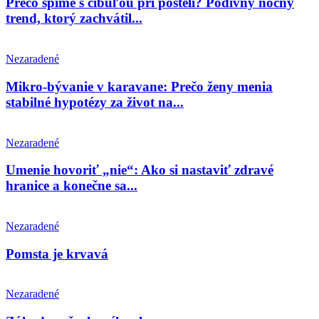
Prečo spíme s cibuľou pri posteli? Podivný nočný
trend, ktorý zachvátil...
Nezaradené
Mikro-bývanie v karavane: Prečo ženy menia
stabilné hypotézy za život na...
Nezaradené
Umenie hovoriť „nie“: Ako si nastaviť zdravé
hranice a konečne sa...
Nezaradené
Pomsta je krvavá
Nezaradené