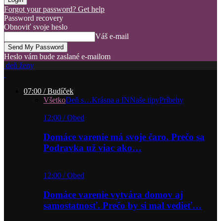
Forgot your password? Get help
Password recovery
Obnoviť svoje heslo
Váš e-mail
Heslo vám bude zaslané e-mailom
deň ženy
07:00 / Budíček
Všetko
Deň s…
Krásna a IN
Naše tipy
Príbehy
12:00 / Obed
Domáce varenie má svoje čaro. Prečo sa
Podravka už viac ako…
12:00 / Obed
Domáce varenie vytvára domov aj
samostatnosť. Prečo by si mal vedieť…