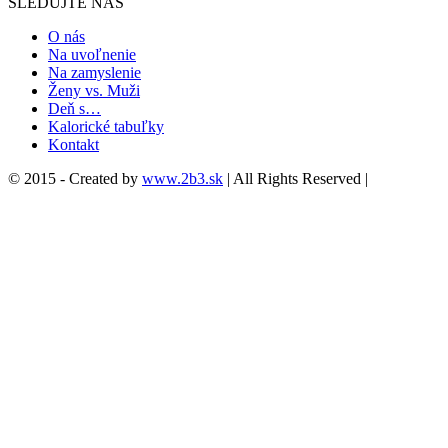
SLEDUJTE NÁS
O nás
Na uvoľnenie
Na zamyslenie
Ženy vs. Muži
Deň s…
Kalorické tabuľky
Kontakt
© 2015 - Created by
www.2b3.sk
| All Rights Reserved |