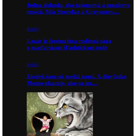
Jedna dohoda, dve tajomstvá a množstvo
emócií. Mia Sheridan a Graysonov…
Knihy
Lazár je fascinujúca rodinná sága
o maďarskom šľachtickom rode
Knihy
Zlodeji času sú medzi nami. A dievčatko
Momo ukazuje, ako sa im…