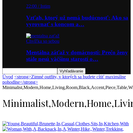
22:00 / Intim
Vzťah, ktorý už nemá budúcnosť: Ako sa
vyrovnať s koncom a…
Chvíľka so sebou
Mentálna záťaž v domácnosti: Prečo ženy
stále nesú väčšinu starostí o…
Úvod
<strong>Zimné outfity, v ktorých sa budete cítiť maximálne
pohodlne</strong>
Minimalist,Modern,Home,Living,Room,Black,Accent,Piece,Table,Wi
Minimalist,Modern,Home,Livin