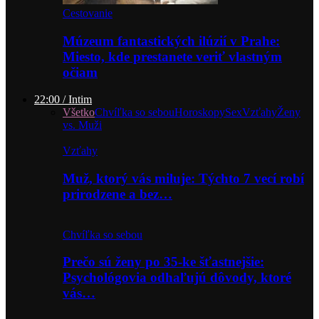
Cestovanie
Múzeum fantastických ilúzií v Prahe:
Miesto, kde prestanete veriť vlastným
očiam
22:00 / Intim
Všetko
Chvíľka so sebou
Horoskopy
Sex
Vzťahy
Ženy
vs. Muži
Vzťahy
Muž, ktorý vás miluje: Týchto 7 vecí robí
prirodzene a bez…
Chvíľka so sebou
Prečo sú ženy po 35-ke šťastnejšie:
Psychológovia odhaľujú dôvody, ktoré
vás…