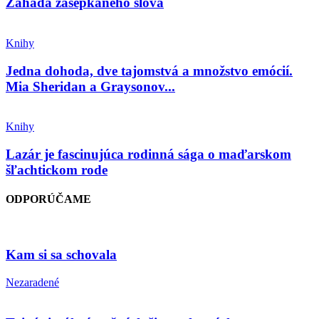
Záhada zašepkaného slova
Knihy
Jedna dohoda, dve tajomstvá a množstvo emócií.
Mia Sheridan a Graysonov...
Knihy
Lazár je fascinujúca rodinná sága o maďarskom
šľachtickom rode
ODPORÚČAME
Kam si sa schovala
Nezaradené