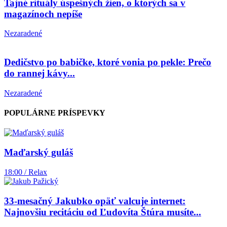
Tajné rituály úspešných žien, o ktorých sa v
magazínoch nepíše
Nezaradené
Dedičstvo po babičke, ktoré vonia po pekle: Prečo
do rannej kávy...
Nezaradené
POPULÁRNE PRÍSPEVKY
Maďarský guláš
18:00 / Relax
33-mesačný Jakubko opäť valcuje internet:
Najnovšiu recitáciu od Ľudovíta Štúra musíte...