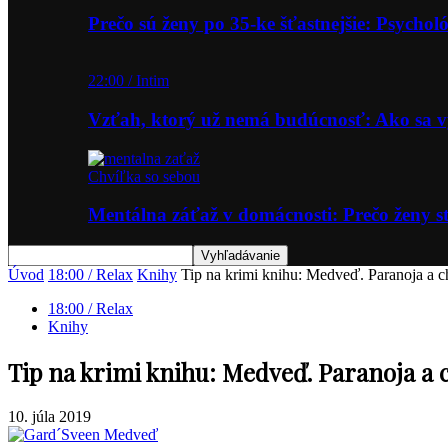
Prečo sú ženy po 35-ke šťastnejšie: Psycho
22:00 / Intim
Vzťah, ktorý už nemá budúcnosť: Ako sa
Chvíľka so sebou
Mentálna záťaž v domácnosti: Prečo ženy st
Úvod
18:00 / Relax
Knihy
Tip na krimi knihu: Medveď. Paranoja a c
18:00 / Relax
Knihy
Tip na krimi knihu: Medveď. Paranoja a 
10. júla 2019