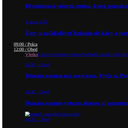
10-minútová večerná rutina, ktorá pomáha
Krásna a IN
Ženy si začali dávať kolagén do kávy a tv
09:00 / Práca
12:00 / Obed
Všetko
Cestoviny
Dezerty
Mäso
Predjedlá a polievky
Ryby 
12:00 / Obed
Domáce varenie má svoje čaro. Prečo sa P
12:00 / Obed
Domáce varenie vytvára domov aj samostat
12:00 / Obed