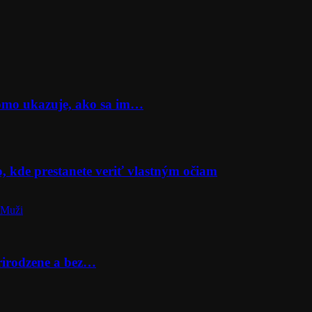
Momo ukazuje, ako sa im…
o, kde prestanete veriť vlastným očiam
 Muži
prirodzene a bez…