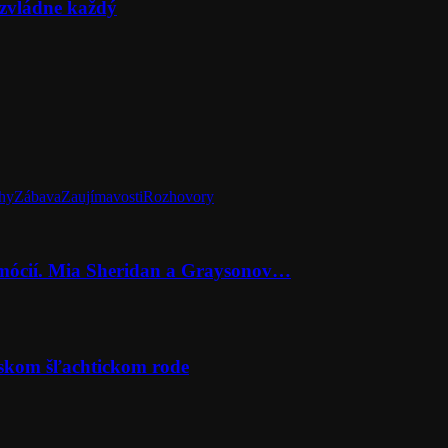
zvládne každý
hy
Zábava
Zaujímavosti
Rozhovory
emócií. Mia Sheridan a Graysonov…
rskom šľachtickom rode