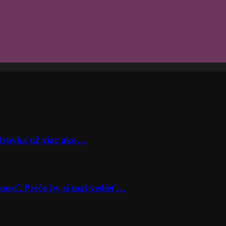
odravka už viac ako…
nosť. Prečo by si mal vedieť…