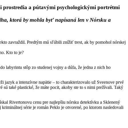
smi prostredia a pútavými psychologickými portrétmi
kniha, ktorá by mohla byť napísaná len v Nórsku a
to zavraždil. Predtým mú sľúbili znížiť trest, ak by pomohol nórskej
o. Kto to je?
do labyrintu stôp zo studenej vojny a dúfa, že jedna z nich ho
ži jazyk a intenzívne napätie – to charakterizovalo už Sveenove prvé
é sú také plastické, že máte pocit, akoby ste to s nimi prežívali. Taký
získal Rivertonovu cenu pre najlepšiu nórsku detektívku a Sklenený
kriminálnej série je román Peklo je otvorené, po ktorom nasledovali