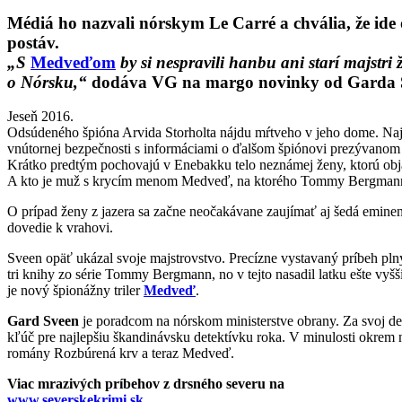
Médiá ho nazvali nórskym Le Carré a chvália, že ide 
postáv.
„S
Medveďom
by si nespravili hanbu ani starí majstri
o Nórsku,“
dodáva VG na margo novinky od Garda 
Jeseň 2016.
Odsúdeného špióna Arvida Storholta nájdu mŕtveho v jeho dome. Najzn
vnútornej bezpečnosti s informáciami o ďalšom špiónovi prezývano
Krátko predtým pochovajú v Enebakku telo neznámej ženy, ktorú objav
A kto je muž s krycím menom Medveď, na ktorého Tommy Bergmann 
O prípad ženy z jazera sa začne neočakávane zaujímať aj šedá eminenci
dovedie k vrahovi.
Sveen opäť ukázal svoje majstrovstvo. Precízne vystavaný príbeh plný
tri knihy zo série Tommy Bergmann, no v tejto nasadil latku ešte vyššie.
je nový špionážny triler
Medveď
.
Gard Sveen
je poradcom na nórskom ministerstve obrany. Za svoj deb
kľúč pre najlepšiu škandinávsku detektívku roka. V minulosti okrem n
romány Rozbúrená krv a teraz Medveď.
Viac mrazivých príbehov z drsného severu na
www.severskekrimi.sk
.