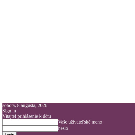
sobota, 8 augusta, 2026
Sign in
Vitajte! prihlásenie k účtu
Vaše užívateľské meno
heslo