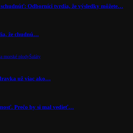
 schudnúť: Odborníci tvrdia, že výsledky môžete…
rdia, že chudnú…
a morské plody
Šaláty
odravka už viac ako…
nosť. Prečo by si mal vedieť…