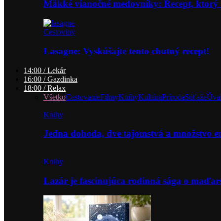
Mäkké vianočné medovníky: Recept, ktorý 
Cestoviny
Lasagne: Vyskúšajte tento chutný recept!
14:00 / Lekár
16:00 / Gazdinka
18:00 / Relax
Všetko
Cestovanie
Filmy
Knihy
Kultúra
Príroda
Súťaže
Úva
Knihy
Jedna dohoda, dve tajomstvá a množstvo 
Knihy
Lazár je fascinujúca rodinná sága o maďa