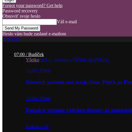
Forgot your password? Get help
Password recovery
Obnoviť svoje heslo
Váš e-mail
Heslo vám bude zaslané e-mailom
deň ženy
07:00 / Budíček
Všetko
Deň s…
Krásna a IN
Naše tipy
Príbehy
12:00 / Obed
Domáce varenie má svoje čaro. Prečo sa P
12:00 / Obed
Domáce varenie vytvára domov aj samostat
Krásna a IN