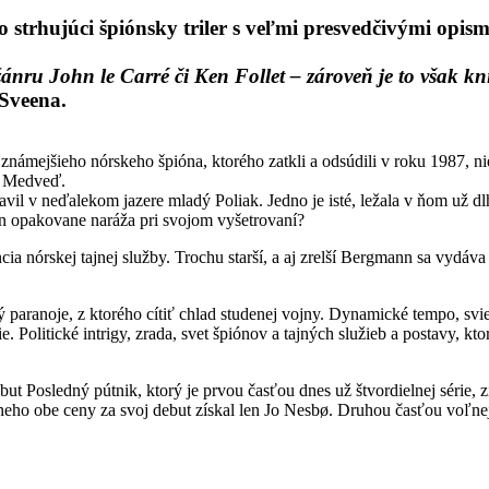
o strhujúci špiónsky triler s veľmi presvedčivými opi
 žánru John le Carré či Ken Follet – zároveň je to však 
Sveena.
ámejšieho nórskeho špióna, ktorého zatkli a odsúdili v roku 1987, niek
m Medveď.
il v neďalekom jazere mladý Poliak. Jedno je isté, ležala v ňom už dlh
opakovane naráža pri svojom vyšetrovaní?
a nórskej tajnej služby. Trochu starší, a aj zrelší Bergmann sa vydáva 
 paranoje, z ktorého cítiť chlad studenej vojny. Dynamické tempo, svie
 Politické intrigy, zrada, svet špiónov a tajných služieb a postavy, ktor
ut Posledný pútnik, ktorý je prvou časťou dnes už štvordielnej série, 
eho obe ceny za svoj debut získal len Jo Nesbø. Druhou časťou voľnej 