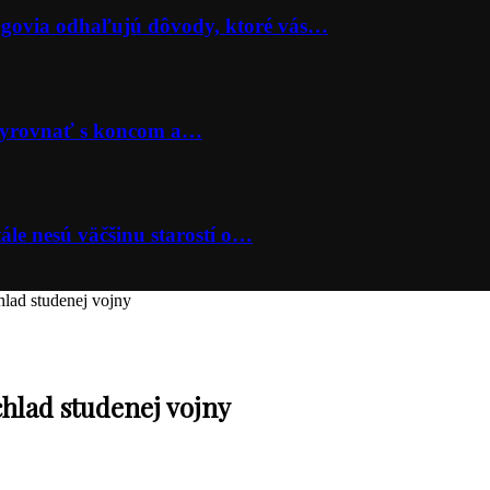
lógovia odhaľujú dôvody, ktoré vás…
 vyrovnať s koncom a…
ále nesú väčšinu starostí o…
hlad studenej vojny
chlad studenej vojny