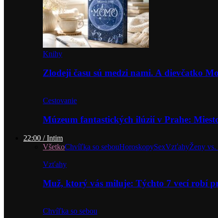
Knihy
Zlodeji času sú medzi nami. A dievčatko 
Cestovanie
Múzeum fantastických ilúzií v Prahe: Miest
22:00 / Intim
Všetko
Chvíľka so sebou
Horoskopy
Sex
Vzťahy
Ženy vs.
Vzťahy
Muž, ktorý vás miluje: Týchto 7 vecí robí 
Chvíľka so sebou