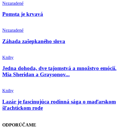
Nezaradené
Pomsta je krvavá
Nezaradené
Záhada zašepkaného slova
Knihy
Jedna dohoda, dve tajomstvá a množstvo emócií.
Mia Sheridan a Graysonov...
Knihy
Lazár je fascinujúca rodinná sága o maďarskom
šľachtickom rode
ODPORÚČAME