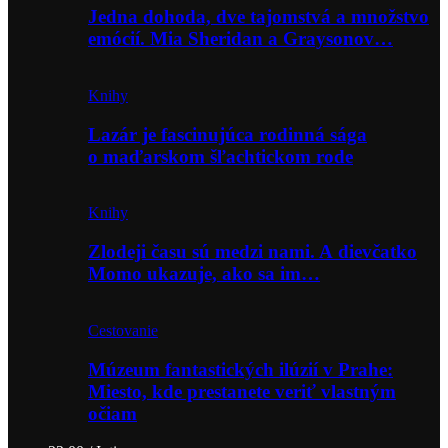
Jedna dohoda, dve tajomstvá a množstvo
emócií. Mia Sheridan a Graysonov…
Knihy
Lazár je fascinujúca rodinná sága
o maďarskom šľachtickom rode
Knihy
Zlodeji času sú medzi nami. A dievčatko
Momo ukazuje, ako sa im…
Cestovanie
Múzeum fantastických ilúzií v Prahe:
Miesto, kde prestanete veriť vlastným
očiam