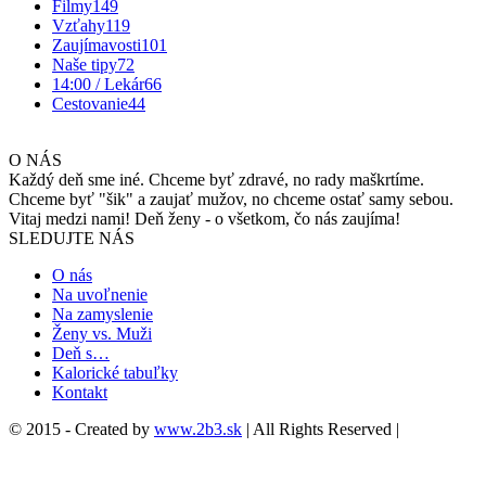
Filmy
149
Vzťahy
119
Zaujímavosti
101
Naše tipy
72
14:00 / Lekár
66
Cestovanie
44
O NÁS
Každý deň sme iné. Chceme byť zdravé, no rady maškrtíme.
Chceme byť "šik" a zaujať mužov, no chceme ostať samy sebou.
Vitaj medzi nami! Deň ženy - o všetkom, čo nás zaujíma!
SLEDUJTE NÁS
O nás
Na uvoľnenie
Na zamyslenie
Ženy vs. Muži
Deň s…
Kalorické tabuľky
Kontakt
© 2015 - Created by
www.2b3.sk
| All Rights Reserved |