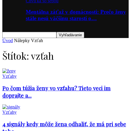
Chvíľka so sebou
Mentálna záťaž v domácnosti: Prečo ženy
stále nesú väčšinu starostí o…
Úvod
Nálepky
Vzťah
Štítok: vzťah
Vzťahy
Po čom túžia ženy vo vzťahu? Tieto veci im
doprajte a...
Vzťahy
4 signály kedy môže žena odhaliť, že má pri sebe