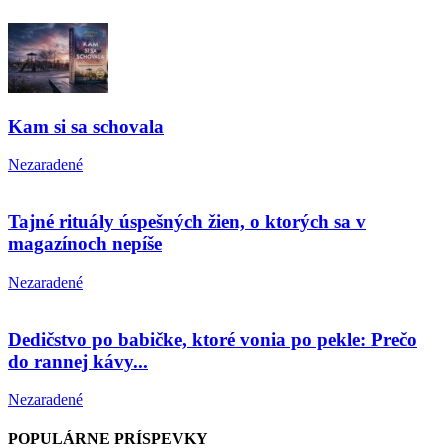
Kam si sa schovala
Nezaradené
Tajné rituály úspešných žien, o ktorých sa v
magazínoch nepíše
Nezaradené
Dedičstvo po babičke, ktoré vonia po pekle: Prečo
do rannej kávy...
Nezaradené
POPULÁRNE PRÍSPEVKY