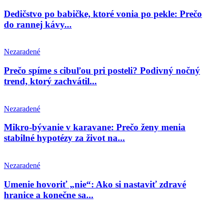
Dedičstvo po babičke, ktoré vonia po pekle: Prečo
do rannej kávy...
Nezaradené
Prečo spíme s cibuľou pri posteli? Podivný nočný
trend, ktorý zachvátil...
Nezaradené
Mikro-bývanie v karavane: Prečo ženy menia
stabilné hypotézy za život na...
Nezaradené
Umenie hovoriť „nie“: Ako si nastaviť zdravé
hranice a konečne sa...