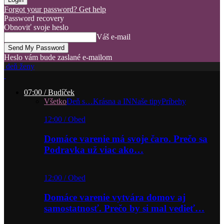
Forgot your password? Get help
Password recovery
Obnoviť svoje heslo
Váš e-mail
Heslo vám bude zaslané e-mailom
deň ženy
07:00 / Budíček
Všetko
Deň s…
Krásna a IN
Naše tipy
Príbehy
12:00 / Obed
Domáce varenie má svoje čaro. Prečo sa
Podravka už viac ako…
12:00 / Obed
Domáce varenie vytvára domov aj
samostatnosť. Prečo by si mal vedieť…