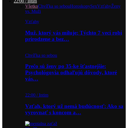
22:00 / Intim
Všetko
Chvíľka so sebou
Horoskopy
Sex
Vzťahy
Ženy
vs. Muži
Vzťahy
Muž, ktorý vás miluje: Týchto 7 vecí robí
prirodzene a bez…
Chvíľka so sebou
Prečo sú ženy po 35-ke šťastnejšie:
Psychológovia odhaľujú dôvody, ktoré
vás…
22:00 / Intim
Vzťah, ktorý už nemá budúcnosť: Ako sa
vyrovnať s koncom a…