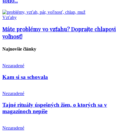
toho...
Vzťahy
Máte problémy vo vzťahu? Doprajte chlapovi
voľnosť!
Najnovšie články
Nezaradené
Kam si sa schovala
Nezaradené
Tajné rituály úspešných žien, o ktorých sa v
magazínoch nepíše
Nezaradené