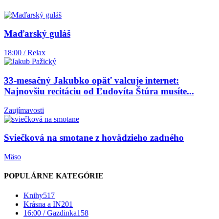
Maďarský guláš
18:00 / Relax
33-mesačný Jakubko opäť valcuje internet:
Najnovšiu recitáciu od Ľudovíta Štúra musíte...
Zaujímavosti
Sviečková na smotane z hovädzieho zadného
Mäso
POPULÁRNE KATEGÓRIE
Knihy
517
Krásna a IN
201
16:00 / Gazdinka
158