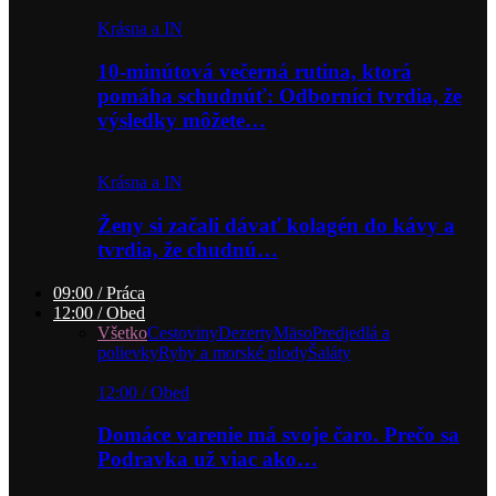
Krásna a IN
10-minútová večerná rutina, ktorá
pomáha schudnúť: Odborníci tvrdia, že
výsledky môžete…
Krásna a IN
Ženy si začali dávať kolagén do kávy a
tvrdia, že chudnú…
09:00 / Práca
12:00 / Obed
Všetko
Cestoviny
Dezerty
Mäso
Predjedlá a
polievky
Ryby a morské plody
Šaláty
12:00 / Obed
Domáce varenie má svoje čaro. Prečo sa
Podravka už viac ako…