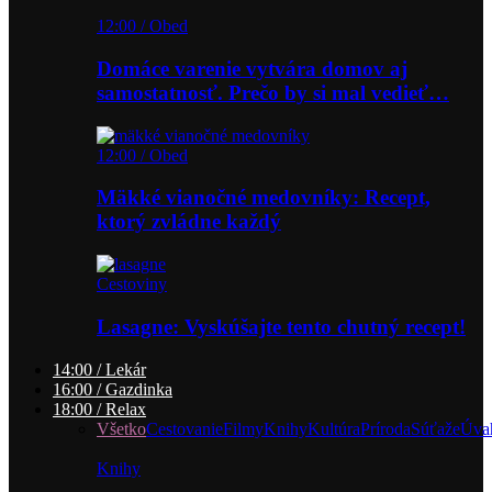
12:00 / Obed
Domáce varenie vytvára domov aj
samostatnosť. Prečo by si mal vedieť…
12:00 / Obed
Mäkké vianočné medovníky: Recept,
ktorý zvládne každý
Cestoviny
Lasagne: Vyskúšajte tento chutný recept!
14:00 / Lekár
16:00 / Gazdinka
18:00 / Relax
Všetko
Cestovanie
Filmy
Knihy
Kultúra
Príroda
Súťaže
Úva
Knihy