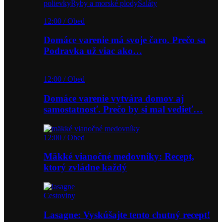
polievky
Ryby a morské plody
Šaláty
12:00 / Obed
Domáce varenie má svoje čaro. Prečo sa
Podravka už viac ako…
12:00 / Obed
Domáce varenie vytvára domov aj
samostatnosť. Prečo by si mal vedieť…
12:00 / Obed
Mäkké vianočné medovníky: Recept,
ktorý zvládne každý
Cestoviny
Lasagne: Vyskúšajte tento chutný recept!