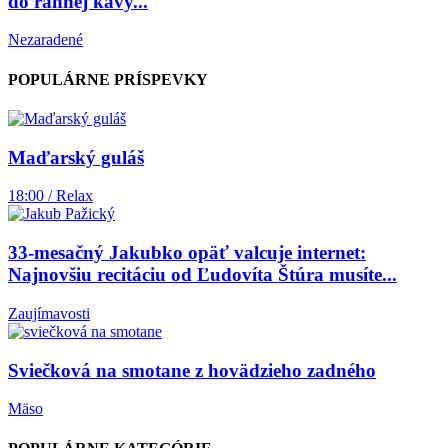
do rannej kávy...
Nezaradené
POPULÁRNE PRÍSPEVKY
Maďarský guláš
18:00 / Relax
33-mesačný Jakubko opäť valcuje internet:
Najnovšiu recitáciu od Ľudovíta Štúra musíte...
Zaujímavosti
Sviečková na smotane z hovädzieho zadného
Mäso