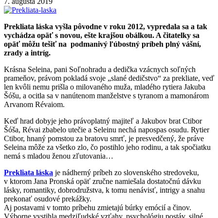
7. augusta 2019
Prekliata láska vyšla pôvodne v roku 2012, vypredala sa a tak
vychádza opäť s novou, ešte krajšou obálkou. A čitatelky sa
opäť môžu tešiť na podmanivý ľúbostný príbeh plný vášní,
zrady a intríg.
Krásna Seleina, pani Soľnohradu a dedička vzácnych soľných
prameňov, právom pokladá svoje „slané dedičstvo“ za prekliate, veď
len kvôli nemu prišla o milovaného muža, mladého rytiera Jakuba
Šóšu, a ocitla sa v nanútenom manželstve s tyranom a mamonárom
Arvanom Révaiom.
Keď hrad dobyje jeho právoplatný majiteľ a Jakubov brat Ctibor
Šóša, Révai zbabelo utečie a Seleinu nechá napospas osudu. Rytier
Ctibor, hnaný pomstou za bratovu smrť, je presvedčený, že práve
Seleina môže za všetko zlo, čo postihlo jeho rodinu, a tak spočiatku
nemá s mladou ženou zľutovania…
Prekliata láska
je nádherný príbeh zo slovenského stredoveku,
v ktorom Jana Pronská opäť zručne namiešala dostatočnú dávku
lásky, romantiky, dobrodružstva, k tomu nenávisť, intrigy a snahu
prekonať osudové prekážky.
Aj postavami v tomto príbehu zmietajú búrky emócií a činov.
Výborne vystihla medziľudské vzťahy, psychológiu postáv, silné