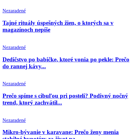
Nezaradené
Tajné rituály úspešných žien, o ktorých sa v
magazínoch nepíše
Nezaradené
Dedičstvo po babičke, ktoré vonia po pekle: Prečo
do rannej kávy...
Nezaradené
Prečo spíme s cibuľou pri posteli? Podivný nočný
trend, ktorý zachvátil...
Nezaradené
Mikro-bývanie v karavane: Prečo ženy menia
stabilné hypotézy za život na...