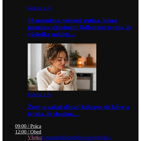
Krásna a IN
10-minútová večerná rutina, ktorá
pomáha schudnúť: Odborníci tvrdia, že
výsledky môžete…
Krásna a IN
Ženy si začali dávať kolagén do kávy a
tvrdia, že chudnú…
09:00 / Práca
12:00 / Obed
Všetko
Cestoviny
Dezerty
Mäso
Predjedlá a