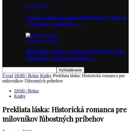
22:00 / Intim
Vzťah, ktorý už nemá budúcnosť: Ako sa
vyrovnať s koncom a…
Chvíľka so sebou
Mentálna záťaž v domácnosti: Prečo ženy
stále nesú väčšinu starostí o…
Úvod
18:00 / Relax
Knihy
Prekliata láska: Historická romanca pre
milovníkov ľúbostných príbehov
18:00 / Relax
Knihy
Prekliata láska: Historická romanca pre
milovníkov ľúbostných príbehov