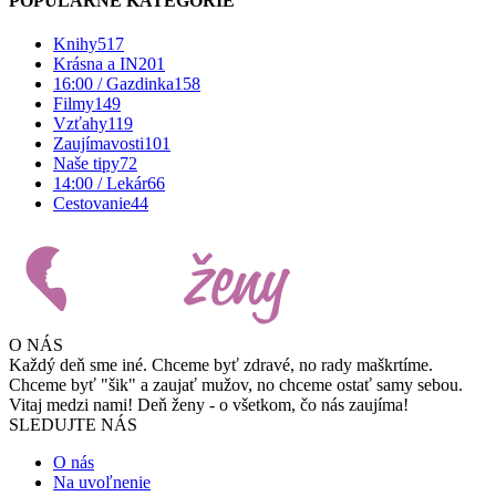
POPULÁRNE KATEGÓRIE
Knihy
517
Krásna a IN
201
16:00 / Gazdinka
158
Filmy
149
Vzťahy
119
Zaujímavosti
101
Naše tipy
72
14:00 / Lekár
66
Cestovanie
44
O NÁS
Každý deň sme iné. Chceme byť zdravé, no rady maškrtíme.
Chceme byť "šik" a zaujať mužov, no chceme ostať samy sebou.
Vitaj medzi nami! Deň ženy - o všetkom, čo nás zaujíma!
SLEDUJTE NÁS
O nás
Na uvoľnenie