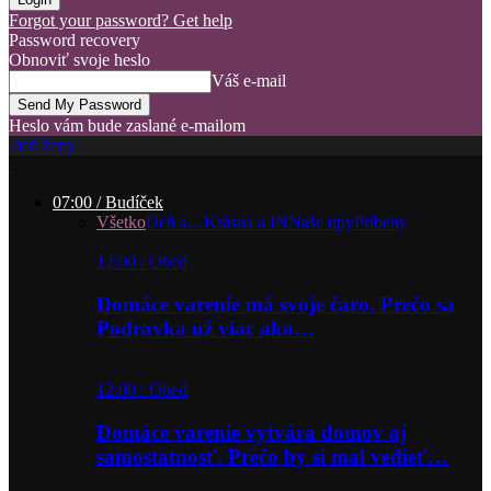
Forgot your password? Get help
Password recovery
Obnoviť svoje heslo
Váš e-mail
Heslo vám bude zaslané e-mailom
deň ženy
07:00 / Budíček
Všetko
Deň s…
Krásna a IN
Naše tipy
Príbehy
12:00 / Obed
Domáce varenie má svoje čaro. Prečo sa
Podravka už viac ako…
12:00 / Obed
Domáce varenie vytvára domov aj
samostatnosť. Prečo by si mal vedieť…