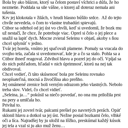
Bola by ako blázon, ktorý sa čelom postaví víchrici a dúfa, že ho
nezmetie. Poddala sa sile vášne, o ktorej až doteraz nemala ani
tušenia.
Krv jej klokotala v žilách, v hrudi hlasno búšilo srdce. Až do tejto
chvíle nevedela, o čom to vlastne trubadúri spievajú.
Ctibor sa odtrhol od jej úst vo chvíli, keď si uvedomil, že bozk mu
už nestačí, že chce, že potrebuje viac. Oprel si čelo o jej plece a
snažil sa lapiť dych. Mocne zvieral Seleinu v objatí, akoby s ňou
chcel splynúť v jedno.
Tvár jej horela, vnútro jej spaľovali plamene. Pomaly sa vracala do
svojho tela, začala si uvedomovať, kde je a čo sa stalo. Pohla sa a
Ctibor ihneď reagoval. Zdvihol hlavu a pozrel jej do očí. Vpíjal sa
do nich pohľadom, hľadal v nich úprimnosť, ktorú na nej tak
obdivoval.
Chcel vedieť, či táto skúsenosť bola pre Seleinu rovnako
neopísateľná, mocná a živočíšna ako preňho.
Jej omámené zrenice boli verným odrazom jeho vlastných. Nebolo
treba slov. Videl, čo chcel vidieť.
„Seleina, ja…“ pokúsil sa niečo povedať, no ona mu priložila prst
na pery a umlčala ho.
Privítal to.
Rukami jej zovrel tvár, palcami prešiel po navretých perách. Opäť
sklonil hlavu a dotkol sa jej úst. Nežne posial bozkami čelo, vlhké
oči a líca. Najradšej by ju uložil na lôžko, preskúmal každý kúsok
jej tela a vzal si ju ako muž ženu…