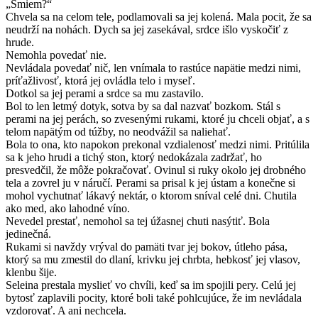
„Smiem?“
Chvela sa na celom tele, podlamovali sa jej kolená. Mala pocit, že sa
neudrží na nohách. Dych sa jej zasekával, srdce išlo vyskočiť z
hrude.
Nemohla povedať nie.
Nevládala povedať nič, len vnímala to rastúce napätie medzi nimi,
príťažlivosť, ktorá jej ovládla telo i myseľ.
Dotkol sa jej perami a srdce sa mu zastavilo.
Bol to len letmý dotyk, sotva by sa dal nazvať bozkom. Stál s
perami na jej perách, so zvesenými rukami, ktoré ju chceli objať, a s
telom napätým od túžby, no neodvážil sa naliehať.
Bola to ona, kto napokon prekonal vzdialenosť medzi nimi. Pritúlila
sa k jeho hrudi a tichý ston, ktorý nedokázala zadržať, ho
presvedčil, že môže pokračovať. Ovinul si ruky okolo jej drobného
tela a zovrel ju v náručí. Perami sa prisal k jej ústam a konečne si
mohol vychutnať lákavý nektár, o ktorom sníval celé dni. Chutila
ako med, ako lahodné víno.
Nevedel prestať, nemohol sa tej úžasnej chuti nasýtiť. Bola
jedinečná.
Rukami si navždy vrýval do pamäti tvar jej bokov, útleho pása,
ktorý sa mu zmestil do dlaní, krivku jej chrbta, hebkosť jej vlasov,
klenbu šije.
Seleina prestala myslieť vo chvíli, keď sa im spojili pery. Celú jej
bytosť zaplavili pocity, ktoré boli také pohlcujúce, že im nevládala
vzdorovať. A ani nechcela.