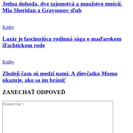
Jedna dohoda, dve tajomstvá a množstvo emócií.
Mia Sheridan a Graysonov sľub
Knihy
Lazár je fascinujúca rodinná sága o maďarskom
šľachtickom rode
Knihy
Zlodeji času sú medzi nami. A dievčatko Momo
ukazuje, ako sa im brániť
ZANECHAŤ ODPOVEĎ