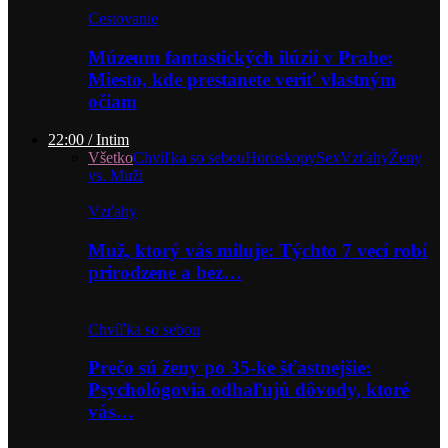
Cestovanie
Múzeum fantastických ilúzií v Prahe:
Miesto, kde prestanete veriť vlastným
očiam
22:00 / Intim
Všetko
Chvíľka so sebou
Horoskopy
Sex
Vzťahy
Ženy
vs. Muži
Vzťahy
Muž, ktorý vás miluje: Týchto 7 vecí robí
prirodzene a bez…
Chvíľka so sebou
Prečo sú ženy po 35-ke šťastnejšie:
Psychológovia odhaľujú dôvody, ktoré
vás…