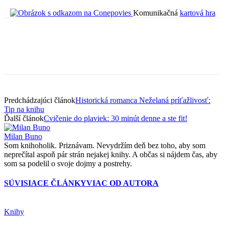
Komunikačná
kartová hra
Predchádzajúci článok
Historická romanca Neželaná príťažlivosť:
Tip na knihu
Ďalší článok
Cvičenie do plaviek: 30 minút denne a ste fit!
Milan Buno
Som knihoholik. Priznávam. Nevydržím deň bez toho, aby som
neprečítal aspoň pár strán nejakej knihy. A občas si nájdem čas, aby
som sa podelil o svoje dojmy a postrehy.
SÚVISIACE ČLÁNKY
VIAC OD AUTORA
Knihy