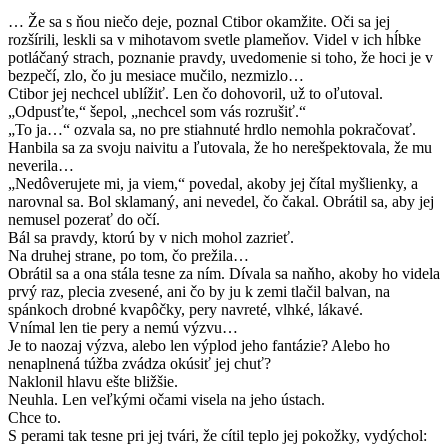
… Že sa s ňou niečo deje, poznal Ctibor okamžite. Oči sa jej
rozšírili, leskli sa v mihotavom svetle plameňov. Videl v ich hĺbke
potláčaný strach, poznanie pravdy, uvedomenie si toho, že hoci je v
bezpečí, zlo, čo ju mesiace mučilo, nezmizlo…
Ctibor jej nechcel ublížiť. Len čo dohovoril, už to oľutoval.
„Odpusťte,“ šepol, „nechcel som vás rozrušiť.“
„To ja…“ ozvala sa, no pre stiahnuté hrdlo nemohla pokračovať.
Hanbila sa za svoju naivitu a ľutovala, že ho nerešpektovala, že mu
neverila…
„Nedôverujete mi, ja viem,“ povedal, akoby jej čítal myšlienky, a
narovnal sa. Bol sklamaný, ani nevedel, čo čakal. Obrátil sa, aby jej
nemusel pozerať do očí.
Bál sa pravdy, ktorú by v nich mohol zazrieť.
Na druhej strane, po tom, čo prežila…
Obrátil sa a ona stála tesne za ním. Dívala sa naňho, akoby ho videla
prvý raz, plecia zvesené, ani čo by ju k zemi tlačil balvan, na
spánkoch drobné kvapôčky, pery navreté, vlhké, lákavé.
Vnímal len tie pery a nemú výzvu…
Je to naozaj výzva, alebo len výplod jeho fantázie? Alebo ho
nenaplnená túžba zvádza okúsiť jej chuť?
Naklonil hlavu ešte bližšie.
Neuhla. Len veľkými očami visela na jeho ústach.
Chce to.
S perami tak tesne pri jej tvári, že cítil teplo jej pokožky, vydýchol: