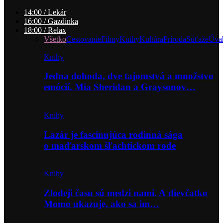
14:00 / Lekár
16:00 / Gazdinka
18:00 / Relax
Všetko
Cestovanie
Filmy
Knihy
Kultúra
Príroda
Súťaže
Úva
Knihy
Jedna dohoda, dve tajomstvá a množstvo
emócií. Mia Sheridan a Graysonov…
Knihy
Lazár je fascinujúca rodinná sága
o maďarskom šľachtickom rode
Knihy
Zlodeji času sú medzi nami. A dievčatko
Momo ukazuje, ako sa im…