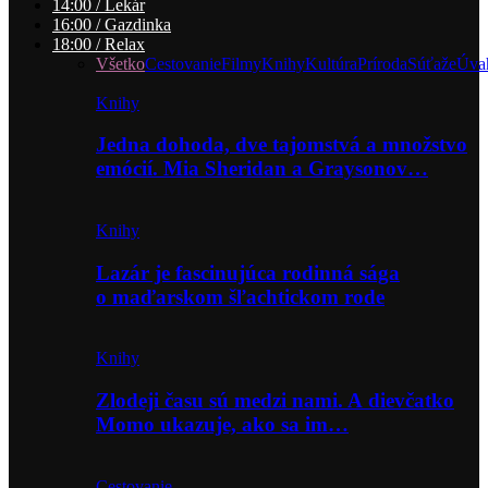
14:00 / Lekár
16:00 / Gazdinka
18:00 / Relax
Všetko
Cestovanie
Filmy
Knihy
Kultúra
Príroda
Súťaže
Úva
Knihy
Jedna dohoda, dve tajomstvá a množstvo
emócií. Mia Sheridan a Graysonov…
Knihy
Lazár je fascinujúca rodinná sága
o maďarskom šľachtickom rode
Knihy
Zlodeji času sú medzi nami. A dievčatko
Momo ukazuje, ako sa im…
Cestovanie