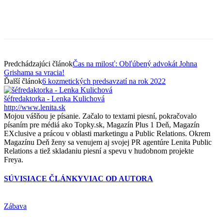
Predchádzajúci článok
Čas na milosť: Obľúbený advokát Johna
Grishama sa vracia!
Ďalší článok
6 kozmetických predsavzatí na rok 2022
šéfredaktorka - Lenka Kulichová
http://www.lenita.sk
Mojou vášňou je písanie. Začalo to textami piesní, pokračovalo
písaním pre médiá ako Topky.sk, Magazín Plus 1 Deň, Magazín
EXclusive a prácou v oblasti marketingu a Public Relations. Okrem
Magazínu Deň ženy sa venujem aj svojej PR agentúre Lenita Public
Relations a tiež skladaniu piesní a spevu v hudobnom projekte
Freya.
SÚVISIACE ČLÁNKY
VIAC OD AUTORA
Zábava