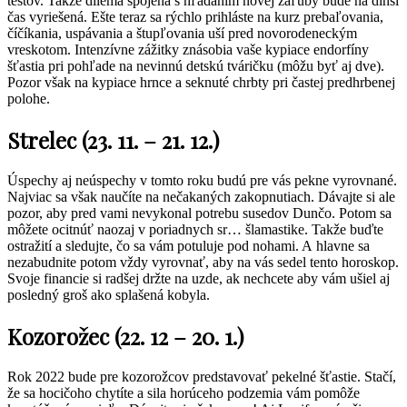
testov. Takže dilema spojená s hľadaním novej záľuby bude na dlhší
čas vyriešená. Ešte teraz sa rýchlo prihláste na kurz prebaľovania,
číčíkania, uspávania a štupľovania uší pred novorodeneckým
vreskotom. Intenzívne zážitky znásobia vaše kypiace endorfíny
šťastia pri pohľade na nevinnú detskú tváričku (môžu byť aj dve).
Pozor však na kypiace hrnce a seknuté chrbty pri častej predhrbenej
polohe.
Strelec (23. 11. – 21. 12.)
Úspechy aj neúspechy v tomto roku budú pre vás pekne vyrovnané.
Najviac sa však naučíte na nečakaných zakopnutiach. Dávajte si ale
pozor, aby pred vami nevykonal potrebu susedov Dunčo. Potom sa
môžete ocitnúť naozaj v poriadnych sr… šlamastike. Takže buďte
ostražití a sledujte, čo sa vám potuluje pod nohami. A hlavne sa
nezabudnite potom vždy vyrovnať, aby na vás sedel tento horoskop.
Svoje financie si radšej držte na uzde, ak nechcete aby vám ušiel aj
posledný groš ako splašená kobyla.
Kozorožec (22. 12 – 20. 1.)
Rok 2022 bude pre kozorožcov predstavovať pekelné šťastie. Stačí,
že sa hocičoho chytíte a sila horúceho podzemia vám pomôže