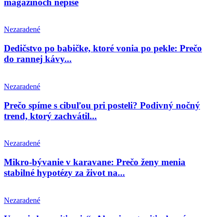
magazínoch nepíše
Nezaradené
Dedičstvo po babičke, ktoré vonia po pekle: Prečo
do rannej kávy...
Nezaradené
Prečo spíme s cibuľou pri posteli? Podivný nočný
trend, ktorý zachvátil...
Nezaradené
Mikro-bývanie v karavane: Prečo ženy menia
stabilné hypotézy za život na...
Nezaradené