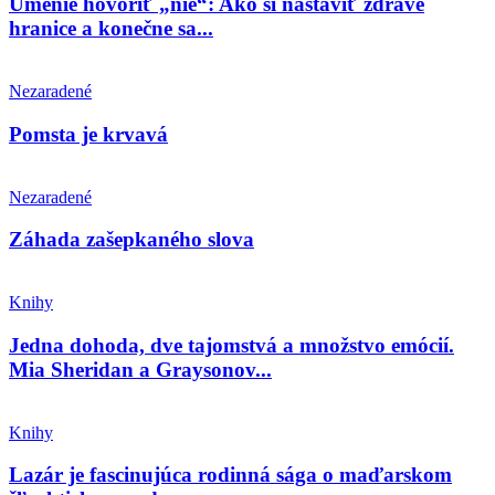
Umenie hovoriť „nie“: Ako si nastaviť zdravé
hranice a konečne sa...
Nezaradené
Pomsta je krvavá
Nezaradené
Záhada zašepkaného slova
Knihy
Jedna dohoda, dve tajomstvá a množstvo emócií.
Mia Sheridan a Graysonov...
Knihy
Lazár je fascinujúca rodinná sága o maďarskom