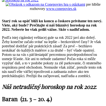
hra s otázkami
pre hlbšie
rozhovory
www.conepovies.sk
Starý rok sa opäť blíži ku koncu a čoskoro privítame ten nový.
Viete, aký bude? Prečítajte si náš bláznivý horoskop na rok
2022. Neberte ho však príliš vážne. Skôr s nadhľadom.
Podľa istej cigánskej veštiacej gule sa rok 2022 javí ako dobrý.
Žeby konečne začalo svitať na lepšie – bezkovidové časy? Je však
potrebné dodržať pár praktických zásad! Za prvé – bezhlavo
neskákať do každých malérov a za druhé – byť všade opatrný.
Potom sa na vás s päťdesiatpäť percentnou pravdepodobnosťou
usmeje šťastie. Ale ani to nebude zadarmo! Počas roka si môže
vypýtať daň, a to v podobe pokuty za zlé parkovanie, či strateného
respirátora pred obchodom. Nemusíte však zúfať, pretože tento rok
nás naučí ešte väčšej trpezlivosti a zatínania zubov ako ten
predchádzajúci. Prežijú iba začipovaní, nadľudia a zombíci.
Náš netradičný horoskop na rok 2022
:
Baran (21. 3 – 20. 4.)