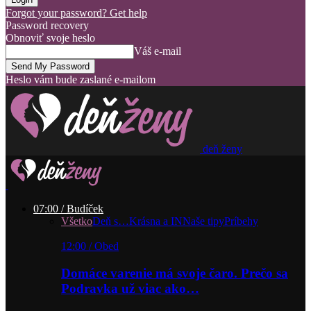
Forgot your password? Get help
Password recovery
Obnoviť svoje heslo
Váš e-mail
Heslo vám bude zaslané e-mailom
deň ženy
07:00 / Budíček
Všetko
Deň s…
Krásna a IN
Naše tipy
Príbehy
12:00 / Obed
Domáce varenie má svoje čaro. Prečo sa
Podravka už viac ako…