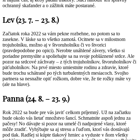
ochranný skafander a o zážitok máte postarané.
Lev (23. 7. – 23. 8.)
Začiatok roka 2022 sa vám pekne rozbehne, no potom sa to
zasekne. V láske sa to všetko zamotá. Ocitnete sa v milostnom
trojuholníku, možno aj v štvoruholníku či vo štvorici
(pravdepodobne po opici). Nerobte unáhlené závery, všetko si
poriadne premyslite a spoliehajte sa na svoje pobláznené srdce. Ale
pozor na srdcové záchvaty – z tých trojuholníkov, štvoruholníkov či
päťuholníkov. Na prvé miesto umiestnite rodinu a zdravie, ktoré
bude trochu schátrané po tých turbulentných mesiacoch. Svojho
partnera sa nesnažte opiť rožkom, dobre vie, že tie rožky máte vy
(ale na hlave).
Panna (24. 8. – 23. 9.)
Rok 2022 sa bude pre vás javiť celkom príjemný. Už na začiatku
bude okolo vás lietať množstvo šancí. Schmatnite aspoň jednu za
pačesy! No dávajte si pozor na umelé či nadpojené vlasy, ktoré
môže zradiť. Vyhýbajte sa aj stresu a ľuďom, ktorí vás dostávajú
pod tlak. Radšej si kúpte tlakový hrniec a vyduste v ňom všetky