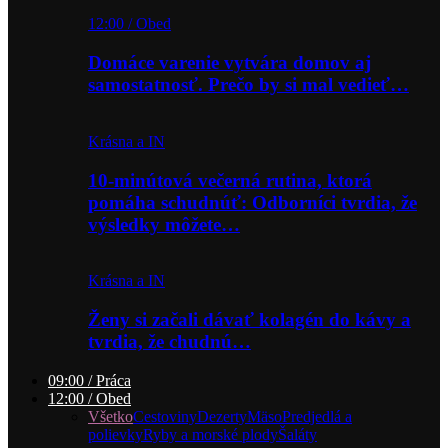
12:00 / Obed
Domáce varenie vytvára domov aj
samostatnosť. Prečo by si mal vedieť…
Krásna a IN
10-minútová večerná rutina, ktorá
pomáha schudnúť: Odborníci tvrdia, že
výsledky môžete…
Krásna a IN
Ženy si začali dávať kolagén do kávy a
tvrdia, že chudnú…
09:00 / Práca
12:00 / Obed
Všetko
Cestoviny
Dezerty
Mäso
Predjedlá a
polievky
Ryby a morské plody
Šaláty