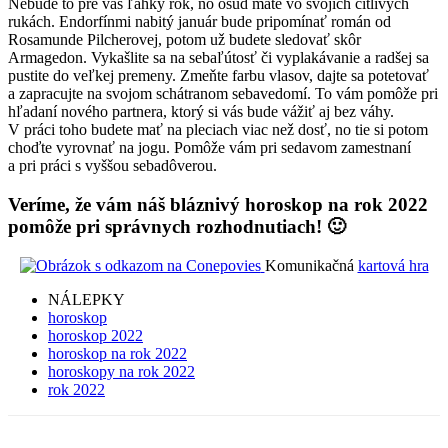
Nebude to pre vás ľahký rok, no osud máte vo svojich citlivých
rukách. Endorfínmi nabitý január bude pripomínať román od
Rosamunde Pilcherovej, potom už budete sledovať skôr
Armagedon. Vykašlite sa na sebaľútosť či vyplakávanie a radšej sa
pustite do veľkej premeny. Zmeňte farbu vlasov, dajte sa potetovať
a zapracujte na svojom schátranom sebavedomí. To vám pomôže pri
hľadaní nového partnera, ktorý si vás bude vážiť aj bez váhy.
V práci toho budete mať na pleciach viac než dosť, no tie si potom
choďte vyrovnať na jogu. Pomôže vám pri sedavom zamestnaní
a pri práci s vyššou sebadôverou.
Veríme, že vám náš bláznivý horoskop na rok 2022
pomôže pri správnych rozhodnutiach! 🙂
Komunikačná
kartová hra
NÁLEPKY
horoskop
horoskop 2022
horoskop na rok 2022
horoskopy na rok 2022
rok 2022