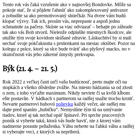
Tento rok vás čaká vzrušenie ako v najnovšej Bondovke. Môže sa
pokoje stať, že si pôjdete ľahnúť ako zakomplexovaný antivaxer
a zobudíte sa ako premotivovaný slniečkár. Na dvere vám budú
klopať výzvy. Tak ich, prosím vás, neprepaste a aspoň jednu
schmatnite za pačesy. Skúste sa viac odviazať – behajte po záhrade
tak ako vás Boh stvoril. Nielenže odplašíte miestnych škodcov, ale
utužíte tým svoje kovidom skúšané zdravie. Láskuchtiví by si mali
nechať svoje pokľaknutia s prstienkami na mesiac október. Pozor na
kolegu z práce, ktorý sa síce bude tváriť ako plyšový macko, no v
skutočnosti vás jeho zákerné úmysly prekvapia.
Býk (21. 4. – 21. 5.)
Rok 2022 z veľkej časti určí vašu budúcnosť, preto majte oči na
stopkách a všetko dôsledne zvážte. Na miesto hádzania sa od zlosti
o zem, z toho vyťažte maximum. Nikdy neviete či sa kvôli kĺbom
ešte postavíte. V hádkach s partnerom sa radšej snažte trochu krotiť.
Nevarte partnerovi hubovú
polievku
každý večer, ale radšej mu
dajte pred spaním „hubičku“. Nemyslíme tým tú na umývanie
riadov, ktoré aj tak nechal opäť špinavé. Pri sprche pracovných
ponúk si vyberte takú, ktorá vás bude baviť, nie z ktorej vám
nadmerne porastie peňaženka. Váhu neberte na ľahkú váhu a radšej
si vyberajte veci, z ktorých sa nepriberá.