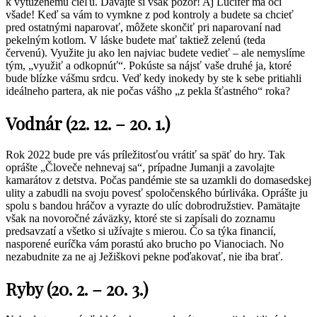
k vytúženému cieľu. Dávajte si však pozor! Aj Lucifer má oči
všade! Keď sa vám to vymkne z pod kontroly a budete sa chcieť
pred ostatnými naparovať, môžete skončiť pri naparovaní nad
pekelným kotlom. V láske budete mať taktiež zelenú (teda
červenú). Využite ju ako len najviac budete vedieť – ale nemyslíme
tým, „využiť a odkopnúť“. Pokúste sa nájsť vaše druhé ja, ktoré
bude blízke vášmu srdcu. Veď kedy inokedy by ste k sebe pritiahli
ideálneho partera, ak nie počas vášho „z pekla šťastného“ roka?
Vodnár (22. 12. – 20. 1.)
Rok 2022 bude pre vás príležitosťou vrátiť sa späť do hry. Tak
oprášte „Človeče nehnevaj sa“, prípadne Jumanji a zavolajte
kamarátov z detstva. Počas pandémie ste sa uzamkli do domasedskej
ulity a zabudli na svoju povesť spoločenského búrliváka. Oprášte ju
spolu s bandou hráčov a vyrazte do ulíc dobrodružstiev. Pamätajte
však na novoročné záväzky, ktoré ste si zapísali do zoznamu
predsavzatí a všetko si užívajte s mierou. Čo sa týka financií,
nasporené euríčka vám porastú ako brucho po Vianociach. No
nezabudnite za ne aj Ježiškovi pekne poďakovať, nie iba brať.
Ryby (20. 2. – 20. 3.)