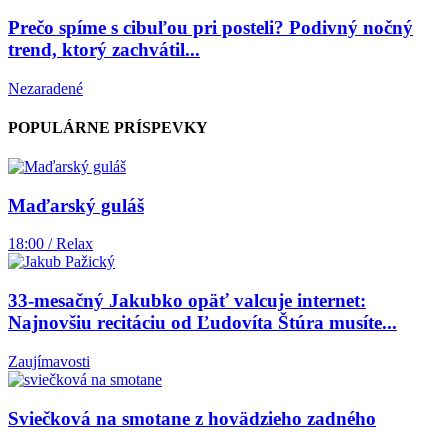
Prečo spíme s cibuľou pri posteli? Podivný nočný
trend, ktorý zachvátil...
Nezaradené
POPULÁRNE PRÍSPEVKY
Maďarský guláš
18:00 / Relax
33-mesačný Jakubko opäť valcuje internet:
Najnovšiu recitáciu od Ľudovíta Štúra musíte...
Zaujímavosti
Sviečková na smotane z hovädzieho zadného