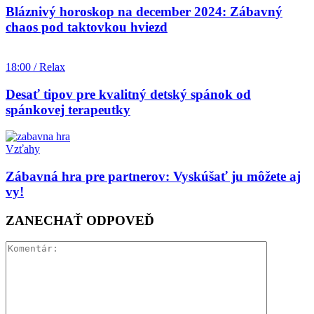
Bláznivý horoskop na december 2024: Zábavný
chaos pod taktovkou hviezd
18:00 / Relax
Desať tipov pre kvalitný detský spánok od
spánkovej terapeutky
Vzťahy
Zábavná hra pre partnerov: Vyskúšať ju môžete aj
vy!
ZANECHAŤ ODPOVEĎ