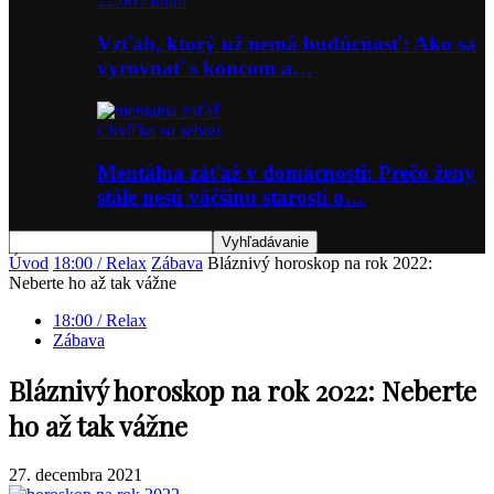
22:00 / Intim
Vzťah, ktorý už nemá budúcnosť: Ako sa
vyrovnať s koncom a…
Chvíľka so sebou
Mentálna záťaž v domácnosti: Prečo ženy
stále nesú väčšinu starostí o…
Úvod
18:00 / Relax
Zábava
Bláznivý horoskop na rok 2022:
Neberte ho až tak vážne
18:00 / Relax
Zábava
Bláznivý horoskop na rok 2022: Neberte
ho až tak vážne
27. decembra 2021