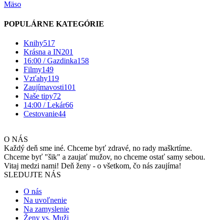
Mäso
POPULÁRNE KATEGÓRIE
Knihy
517
Krásna a IN
201
16:00 / Gazdinka
158
Filmy
149
Vzťahy
119
Zaujímavosti
101
Naše tipy
72
14:00 / Lekár
66
Cestovanie
44
O NÁS
Každý deň sme iné. Chceme byť zdravé, no rady maškrtíme.
Chceme byť "šik" a zaujať mužov, no chceme ostať samy sebou.
Vitaj medzi nami! Deň ženy - o všetkom, čo nás zaujíma!
SLEDUJTE NÁS
O nás
Na uvoľnenie
Na zamyslenie
Ženy vs. Muži