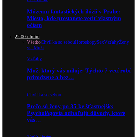
Múzeum fantastických ilúzií v Prahe:
Miesto, kde prestanete veriť vlastným
očiam
22:00 / Intim
Všetko
Chvíľka so sebou
Horoskopy
Sex
Vzťahy
Ženy
vs. Muži
Vzťahy
Muž, ktorý vás miluje: Týchto 7 vecí robí
prirodzene a bez…
Chvíľka so sebou
Prečo sú ženy po 35-ke šťastnejšie:
Psychológovia odhaľujú dôvody, ktoré
vás…