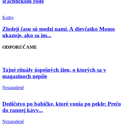
šľachtickom rode
Knihy
Zlodeji času sú medzi nami. A dievčatko Momo
ukazuje, ako sa im...
ODPORÚČAME
Tajné rituály úspešných žien, o ktorých sa v
magazínoch nepíše
Nezaradené
Dedičstvo po babičke, ktoré vonia po pekle: Prečo
do rannej kávy...
Nezaradené