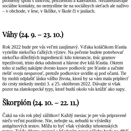
problémy spolu s mrkvou, petržlenom a kalerábom. Nezanedbávajte
sociálne kontakty, no nemyslíme tie na sociálnych sieťach ale naživo
– v obchode, v lese, v škôlke, v škole či v jasliach.
Váhy (24. 9. – 23. 10.)
Rok 2022 bude pre vás veľmi zaujímavý. Vďaka koláčikom šťastia
vyriešite niekoľko ťažkých výziev. Na pečenie budete potrebovať
niekoľko dôležitých ingrediencií: kilo tolerancie, tisíc gramov
trpezlivosti, tristo deka odolnosti a hlavne dve kilá šťastia. Okrem
toho si radšej nakúpte dvesto kusov podkovíc pre šťastie a začnite
riešiť svoju nespavosť, pretože podkovice uvidíte aj pod očami. Tie
by mohli odplašiť lásku vášho života, ktorá by sa vám mala pripliecť
do cesty niekedy medzi 3. a 25. októbrom 2022. Dávajte si však
pozor na zlatokopecké typy, ktoré budú okolo vás krúžiť ako supy.
Škorpión (24. 10. – 22. 11.)
Čaká na vás rok plný zážitkov! Každý mesiac je pre vás pripravené
niečo veľmi pozitívne. Nie, nebojte sa, nebudú to výsledky
antigénových testov. Môžu to byť však výsledky tehotenských