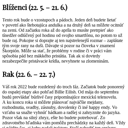
Blíženci (22. 5. – 21. 6.)
Tento rok bude o vzostupoch a pádoch. Jeden deň budete lietať
v povetrí ako štebotajúca andulka a na druhý deň sa môžete ocitnúť
na zemi. Od začiatku roka až do apríla to musíte pretrpieť ako
tínedžer odlúčený pol hodinu od svojho smartfónu, no potom to už
bude raj. Pokojne si doprajte aj ten najstrelenejší rozmar – zaplátate
tým svoje rany na duši. Dávajte si pozor na človeka v znamení
Škorpión. Môže sa stať, že problémy v rodine či v práci vám
spôsobia pád bez mäkkého pristátia. Tak ak si dovtedy
nezabezpečíte pristávacie krídla, nevyhnete sa zlomeninám.
Rak (22. 6. – 22. 7.)
Váš rok 2022 bude rozdelený do troch fáz. Začiatok bude ponorený
do ospalej etapy ako pohľad Billie Eilish. Od mája do septembra
budú prevládať búrlivé časy pripomínajúce mexickú telenovelu.
A ku koncu roka si môžete plánovať najväčšie mejdany,
rozhodnutia, svadby, zásnuby, dovolenky či iné happy endy. Vo
vzťahu sa snažte vyhnúť hádkam a radšej si zahryznite do jazyka.
Pozor však na silný zhryz, ešte ho budete potrebovať. Zo
zdravotného hľadiska vám pomôžu prechádzky na každý deň. Vždy
si nájdite čas, aj keby padali traktory. Stačí nahodiť ten správny