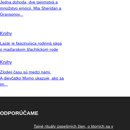
Jedna dohoda, dve tajomstvá a
množstvo emócií. Mia Sheridan a
Graysonov...
Knihy
Lazár je fascinujúca rodinná sága
o maďarskom šľachtickom rode
Knihy
Zlodeji času sú medzi nami.
A dievčatko Momo ukazuje, ako sa
im...
ODPORÚČAME
Tajné rituály úspešných žien, o ktorých sa v