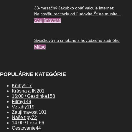
33-mesačný Jakubko opäť valcuje internet:
Najnovšiu recitáciu od Ľudovíta Štúra musíte...
Zaujímavosti
Sviečková na smotane z hovädzieho zadného
Mäso
POPULÁRNE KATEGÓRIE
Knihy
517
Krásna a IN
201
16:00 / Gazdinka
158
Filmy
149
Vzťahy
119
Zaujímavosti
101
Naše tipy
72
14:00 / Lekár
66
Cestovanie
44