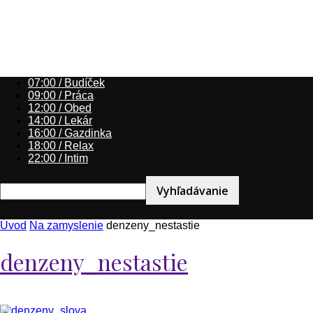
07:00 / Budíček
09:00 / Práca
12:00 / Obed
14:00 / Lekár
16:00 / Gazdinka
18:00 / Relax
22:00 / Intim
Úvod
Na zamyslenie
denzeny_nestastie
denzeny_nestastie