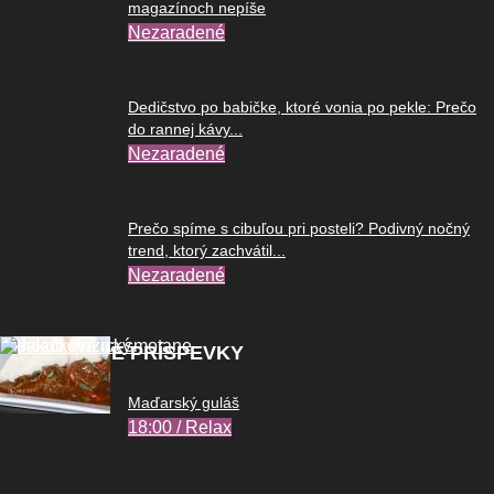
magazínoch nepíše
Nezaradené
Dedičstvo po babičke, ktoré vonia po pekle: Prečo
do rannej kávy...
Nezaradené
Prečo spíme s cibuľou pri posteli? Podivný nočný
trend, ktorý zachvátil...
Nezaradené
POPULÁRNE PRÍSPEVKY
Maďarský guláš
18:00 / Relax