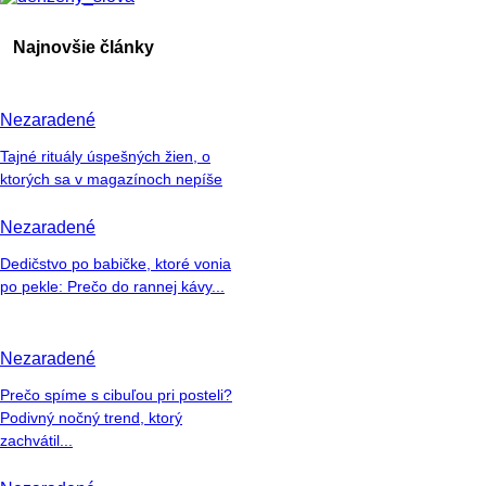
Najnovšie články
Nezaradené
Tajné rituály úspešných žien, o
ktorých sa v magazínoch nepíše
Nezaradené
Dedičstvo po babičke, ktoré vonia
po pekle: Prečo do rannej kávy...
Nezaradené
Prečo spíme s cibuľou pri posteli?
Podivný nočný trend, ktorý
zachvátil...