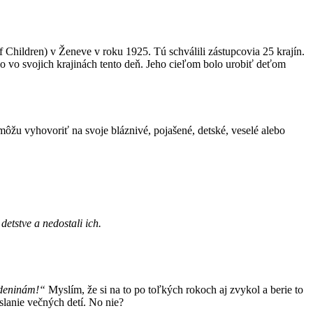
f Children) v Ženeve v roku 1925. Tú schválili zástupcovia 25 krajín.
lo vo svojich krajinách tento deň. Jeho cieľom bolo urobiť deťom
môžu vyhovoriť na svoje bláznivé, pojašené, detské, veselé alebo
 detstve a nedostali ich.
rodeninám!“
Myslím, že si na to po toľkých rokoch aj zvykol a berie to
slanie večných detí. No nie?