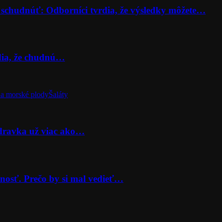
 schudnúť: Odborníci tvrdia, že výsledky môžete…
rdia, že chudnú…
a morské plody
Šaláty
odravka už viac ako…
nosť. Prečo by si mal vedieť…