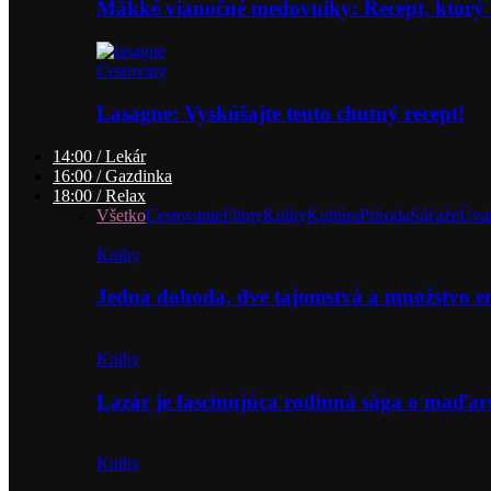
Mäkké vianočné medovníky: Recept, ktorý 
Cestoviny
Lasagne: Vyskúšajte tento chutný recept!
14:00 / Lekár
16:00 / Gazdinka
18:00 / Relax
Všetko
Cestovanie
Filmy
Knihy
Kultúra
Príroda
Súťaže
Úva
Knihy
Jedna dohoda, dve tajomstvá a množstvo 
Knihy
Lazár je fascinujúca rodinná sága o maďa
Knihy