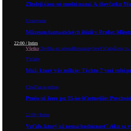
Zlodeji času sú medzi nami. A dievčatko 
Cestovanie
Múzeum fantastických ilúzií v Prahe: Miest
22:00 / Intim
Všetko
Chvíľka so sebou
Horoskopy
Sex
Vzťahy
Ženy vs.
Vzťahy
Muž, ktorý vás miluje: Týchto 7 vecí robí 
Chvíľka so sebou
Prečo sú ženy po 35-ke šťastnejšie: Psycho
22:00 / Intim
Vzťah, ktorý už nemá budúcnosť: Ako sa