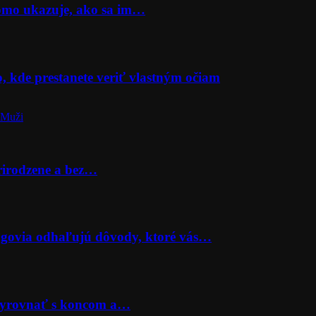
Momo ukazuje, ako sa im…
o, kde prestanete veriť vlastným očiam
 Muži
prirodzene a bez…
lógovia odhaľujú dôvody, ktoré vás…
 vyrovnať s koncom a…