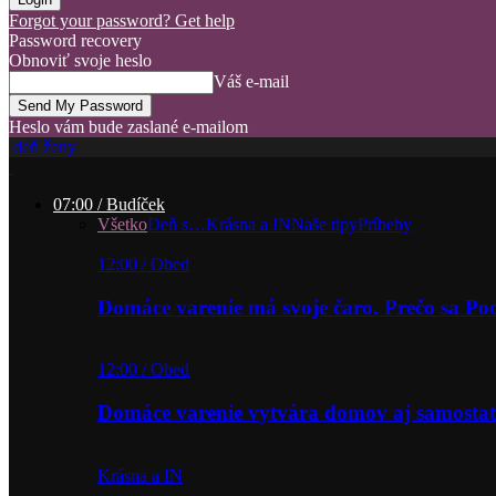
Forgot your password? Get help
Password recovery
Obnoviť svoje heslo
Váš e-mail
Heslo vám bude zaslané e-mailom
deň ženy
07:00 / Budíček
Všetko
Deň s…
Krásna a IN
Naše tipy
Príbehy
12:00 / Obed
Domáce varenie má svoje čaro. Prečo sa P
12:00 / Obed
Domáce varenie vytvára domov aj samostat
Krásna a IN