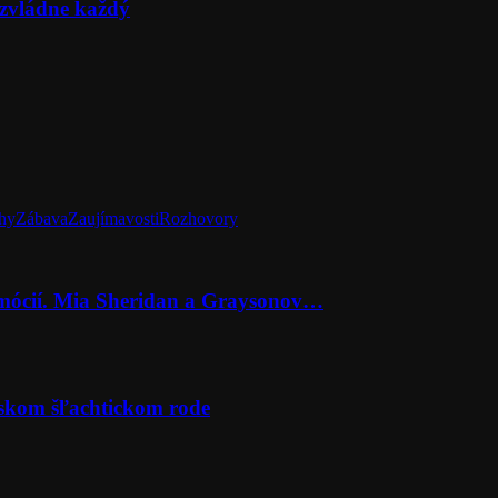
zvládne každý
hy
Zábava
Zaujímavosti
Rozhovory
emócií. Mia Sheridan a Graysonov…
rskom šľachtickom rode