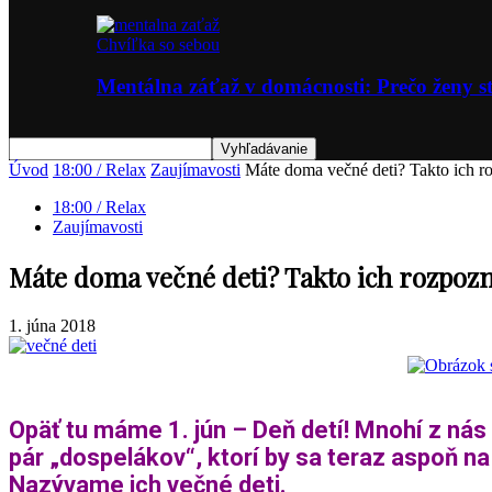
Chvíľka so sebou
Mentálna záťaž v domácnosti: Prečo ženy st
Úvod
18:00 / Relax
Zaujímavosti
Máte doma večné deti? Takto ich r
18:00 / Relax
Zaujímavosti
Máte doma večné deti? Takto ich rozpozn
1. júna 2018
Opäť tu máme 1. jún – Deň detí! Mnohí z nás 
pár „dospelákov“, ktorí by sa teraz aspoň na
Nazývame ich večné deti.