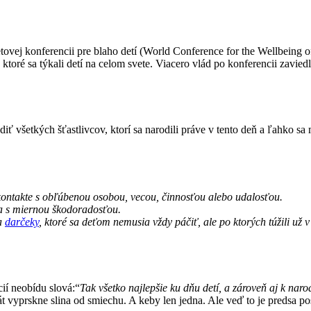
etovej konferencii pre blaho detí (World Conference for the Wellbeing o
toré sa týkali detí na celom svete. Viacero vlád po konferencii zavied
všetkých šťastlivcov, ktorí sa narodili práve v tento deň a ľahko sa 
k kontakte s obľúbenou osobou, vecou, činnosťou alebo udalosťou.
ína s miernou škodoradosťou.
na
darčeky
, ktoré sa deťom nemusia vždy páčiť, ale po ktorých túžili už v
cií neobídu slová:“
Tak všetko najlepšie ku dňu detí, a zároveň aj k na
 vyprskne slina od smiechu. A keby len jedna. Ale veď to je predsa po