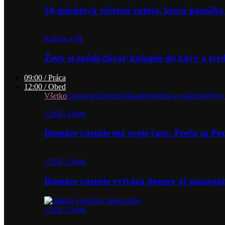
10-minútová večerná rutina, ktorá pomáha
Krásna a IN
Ženy si začali dávať kolagén do kávy a tv
09:00 / Práca
12:00 / Obed
Všetko
Cestoviny
Dezerty
Mäso
Predjedlá a polievky
Ryby 
12:00 / Obed
Domáce varenie má svoje čaro. Prečo sa P
12:00 / Obed
Domáce varenie vytvára domov aj samostat
12:00 / Obed