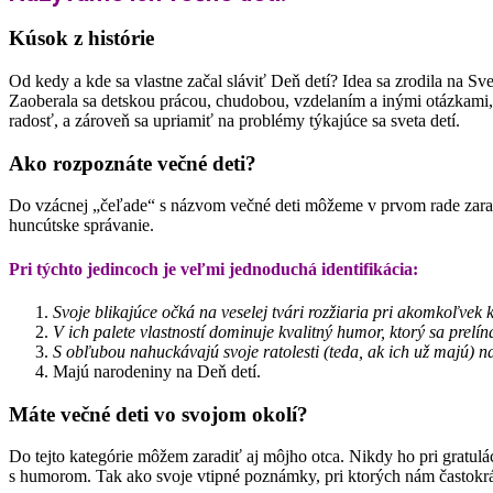
Kúsok z histórie
Od kedy a kde sa vlastne začal sláviť Deň detí? Idea sa zrodila na Sv
Zaoberala sa detskou prácou, chudobou, vzdelaním a inými otázkami, k
radosť, a zároveň sa upriamiť na problémy týkajúce sa sveta detí.
Ako rozpoznáte večné deti?
Do vzácnej „čeľade“ s názvom večné deti môžeme v prvom rade zaradiť 
huncútske správanie.
Pri týchto jedincoch je veľmi jednoduchá identifikácia:
Svoje blikajúce očká na veselej tvári rozžiaria pri akomkoľve
V ich palete vlastností dominuje kvalitný humor, ktorý sa prel
S obľubou nahuckávajú svoje ratolesti (teda, ak ich už majú) 
Majú narodeniny na Deň detí.
Máte večné deti vo svojom okolí?
Do tejto kategórie môžem zaradiť aj môjho otca. Nikdy ho pri gratulá
s humorom. Tak ako svoje vtipné poznámky, pri ktorých nám častokrát