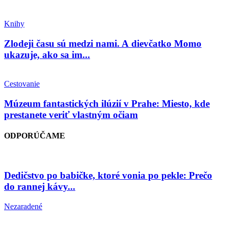
Knihy
Zlodeji času sú medzi nami. A dievčatko Momo
ukazuje, ako sa im...
Cestovanie
Múzeum fantastických ilúzií v Prahe: Miesto, kde
prestanete veriť vlastným očiam
ODPORÚČAME
Dedičstvo po babičke, ktoré vonia po pekle: Prečo
do rannej kávy...
Nezaradené