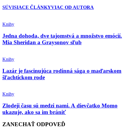
SÚVISIACE ČLÁNKY
VIAC OD AUTORA
Knihy
Jedna dohoda, dve tajomstvá a množstvo emócií.
Mia Sheridan a Graysonov sľub
Knihy
Lazár je fascinujúca rodinná sága o maďarskom
šľachtickom rode
Knihy
Zlodeji času sú medzi nami. A dievčatko Momo
ukazuje, ako sa im brániť
ZANECHAŤ ODPOVEĎ