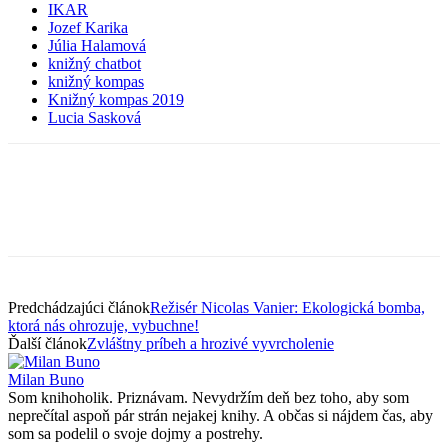
IKAR
Jozef Karika
Júlia Halamová
knižný chatbot
knižný kompas
Knižný kompas 2019
Lucia Sasková
Predchádzajúci článok
Režisér Nicolas Vanier: Ekologická bomba,
ktorá nás ohrozuje, vybuchne!
Ďalší článok
Zvláštny príbeh a hrozivé vyvrcholenie
Milan Buno
Som knihoholik. Priznávam. Nevydržím deň bez toho, aby som
neprečítal aspoň pár strán nejakej knihy. A občas si nájdem čas, aby
som sa podelil o svoje dojmy a postrehy.