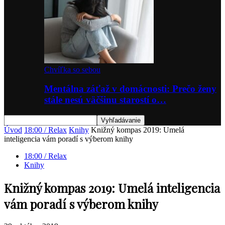
Chvíľka so sebou
Mentálna záťaž v domácnosti: Prečo ženy
stále nesú väčšinu starostí o…
Úvod
18:00 / Relax
Knihy
Knižný kompas 2019: Umelá
inteligencia vám poradí s výberom knihy
18:00 / Relax
Knihy
Knižný kompas 2019: Umelá inteligencia
vám poradí s výberom knihy