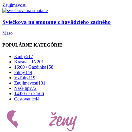
Zaujímavosti
Sviečková na smotane z hovädzieho zadného
Mäso
POPULÁRNE KATEGÓRIE
Knihy
517
Krásna a IN
201
16:00 / Gazdinka
158
Filmy
149
Vzťahy
119
Zaujímavosti
101
Naše tipy
72
14:00 / Lekár
66
Cestovanie
44