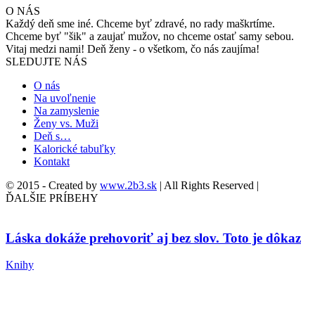
O NÁS
Každý deň sme iné. Chceme byť zdravé, no rady maškrtíme.
Chceme byť "šik" a zaujať mužov, no chceme ostať samy sebou.
Vitaj medzi nami! Deň ženy - o všetkom, čo nás zaujíma!
SLEDUJTE NÁS
O nás
Na uvoľnenie
Na zamyslenie
Ženy vs. Muži
Deň s…
Kalorické tabuľky
Kontakt
© 2015 - Created by
www.2b3.sk
| All Rights Reserved |
ĎALŠIE PRÍBEHY
Láska dokáže prehovoriť aj bez slov. Toto je dôkaz
Knihy