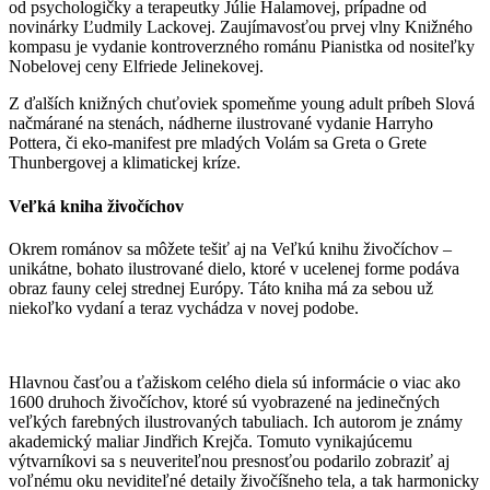
od psychologičky a terapeutky Júlie Halamovej, prípadne od
novinárky Ľudmily Lackovej. Zaujímavosťou prvej vlny Knižného
kompasu je vydanie kontroverzného románu Pianistka od nositeľky
Nobelovej ceny Elfriede Jelinekovej.
Z ďalších knižných chuťoviek spomeňme young adult príbeh Slová
načmárané na stenách, nádherne ilustrované vydanie Harryho
Pottera, či eko-manifest pre mladých Volám sa Greta o Grete
Thunbergovej a klimatickej kríze.
Veľká kniha živočíchov
Okrem románov sa môžete tešiť aj na Veľkú knihu živočíchov –
unikátne, bohato ilustrované dielo, ktoré v ucelenej forme podáva
obraz fauny celej strednej Európy. Táto kniha má za sebou už
niekoľko vydaní a teraz vychádza v novej podobe.
Hlavnou časťou a ťažiskom celého diela sú informácie o viac ako
1600 druhoch živočíchov, ktoré sú vyobrazené na jedinečných
veľkých farebných ilustrovaných tabuliach. Ich autorom je známy
akademický maliar Jindřich Krejča. Tomuto vynikajúcemu
výtvarníkovi sa s neuveriteľnou presnosťou podarilo zobraziť aj
voľnému oku neviditeľné detaily živočíšneho tela, a tak harmonicky