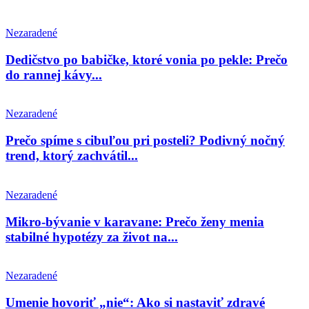
Nezaradené
Dedičstvo po babičke, ktoré vonia po pekle: Prečo
do rannej kávy...
Nezaradené
Prečo spíme s cibuľou pri posteli? Podivný nočný
trend, ktorý zachvátil...
Nezaradené
Mikro-bývanie v karavane: Prečo ženy menia
stabilné hypotézy za život na...
Nezaradené
Umenie hovoriť „nie“: Ako si nastaviť zdravé