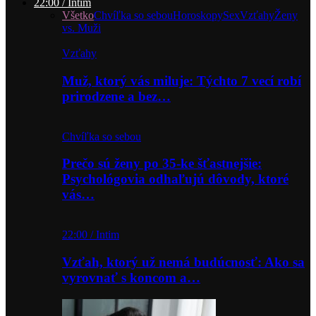
22:00 / Intim
Všetko
Chvíľka so sebou
Horoskopy
Sex
Vzťahy
Ženy
vs. Muži
Vzťahy
Muž, ktorý vás miluje: Týchto 7 vecí robí
prirodzene a bez…
Chvíľka so sebou
Prečo sú ženy po 35-ke šťastnejšie:
Psychológovia odhaľujú dôvody, ktoré
vás…
22:00 / Intim
Vzťah, ktorý už nemá budúcnosť: Ako sa
vyrovnať s koncom a…