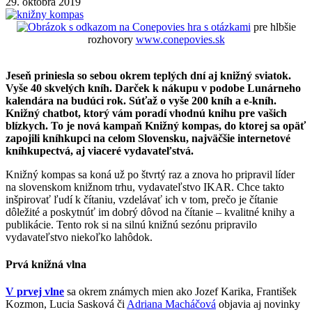
29. októbra 2019
hra s otázkami
pre hlbšie
rozhovory
www.conepovies.sk
Jeseň priniesla so sebou okrem teplých dní aj knižný sviatok.
Vyše 40 skvelých kníh. Darček k nákupu v podobe Lunárneho
kalendára na budúci rok. Súťaž o vyše 200 kníh a e-kníh.
Knižný chatbot, ktorý vám poradí vhodnú knihu pre vašich
blízkych. To je nová kampaň Knižný kompas, do ktorej sa opäť
zapojili kníhkupci na celom Slovensku, najväčšie internetové
kníhkupectvá, aj viaceré vydavateľstvá.
Knižný kompas sa koná už po štvrtý raz a znova ho pripravil líder
na slovenskom knižnom trhu, vydavateľstvo IKAR. Chce takto
inšpirovať ľudí k čítaniu, vzdelávať ich v tom, prečo je čítanie
dôležité a poskytnúť im dobrý dôvod na čítanie – kvalitné knihy a
publikácie. Tento rok si na silnú knižnú sezónu pripravilo
vydavateľstvo niekoľko lahôdok.
Prvá knižná vlna
V prvej vlne
sa okrem známych mien ako Jozef Karika, František
Kozmon, Lucia Sasková či
Adriana Macháčová
objavia aj novinky