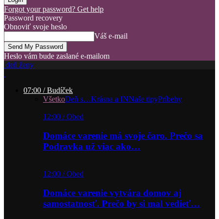
Forgot your password? Get help
Password recovery
Obnoviť svoje heslo
Váš e-mail
Heslo vám bude zaslané e-mailom
deň ženy
07:00 / Budíček
Všetko
Deň s…
Krásna a IN
Naše tipy
Príbehy
12:00 / Obed
Domáce varenie má svoje čaro. Prečo sa
Podravka už viac ako…
12:00 / Obed
Domáce varenie vytvára domov aj
samostatnosť. Prečo by si mal vedieť…