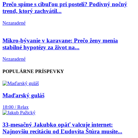
Prečo spíme s cibuľou pri posteli? Podivný nočný
trend, ktorý zachvátil...
Nezaradené
Mikro-bývanie v karavane: Prečo ženy menia
stabilné hypotézy za život na...
Nezaradené
POPULÁRNE PRÍSPEVKY
Maďarský guláš
18:00 / Relax
33-mesačný Jakubko opäť valcuje internet:
Najnovšiu recitáciu od Ľudovíta Štúra musíte...