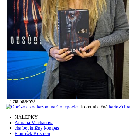
Lucia Sasková
Komunikačná
kartová hra
NÁLEPKY
Adriana Macháčová
chatbot knižny kompas
František Kozmon