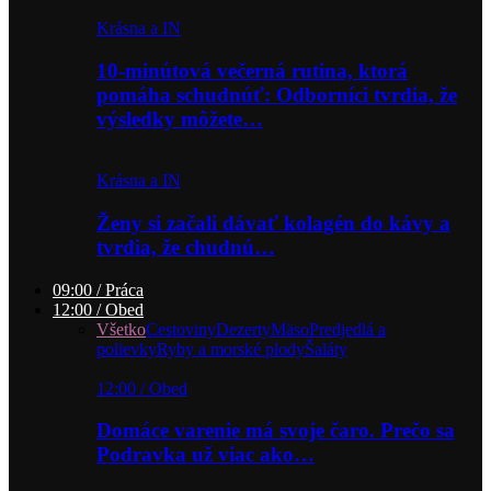
Krásna a IN
10-minútová večerná rutina, ktorá
pomáha schudnúť: Odborníci tvrdia, že
výsledky môžete…
Krásna a IN
Ženy si začali dávať kolagén do kávy a
tvrdia, že chudnú…
09:00 / Práca
12:00 / Obed
Všetko
Cestoviny
Dezerty
Mäso
Predjedlá a
polievky
Ryby a morské plody
Šaláty
12:00 / Obed
Domáce varenie má svoje čaro. Prečo sa
Podravka už viac ako…