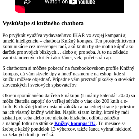
Vyskúšajte si knižného chatbota
Po prvýkrát využíva vydavateľstvo IKAR vo svojej kampani aj
umelú inteligenciu – chatbota Knižný kompas. Ten prostredníctvom
komunikácie cez messenger radí, akú knihu by ste mohli kúpiť ako
darček pre svojich blízkych… alebo aj pre seba. A to na základe
vami stanovených kritérií ako žáner, vek, počet strán ap.
S chatbotom si môžete pokecať na facebookovskom profile Knižný
kompas, dá vám skvelé tipy a hneď nasmeruje na eshop, kde si
knižku môžete objednať. Prípadne vám prezradí pikošky o stovkách
slovenských i svetových spisovateľov.
Okrem spomínaného darčeka k nákupu (Lunárny kalendár 2020) sa
môžu čitatelia zapojiť do veľkej súťaže o viac ako 200 kníh a e-
kníh. Ku každej knihe dostanú záložku a na jednej strane je priestor
na ich vlastný knižný wishlist. Napíšu si tam knihy, ktoré by radi
získali pre seba alebo pre niekoho blízkeho, odfotia záložku
a nahrajú fotku na stránke
Knižný kompas TU
. Tri mesiace sa
žrebuje každý pondelok 13 výhercov, takže šanca vyhrať niektorú
zo želaných kníh je veľká.