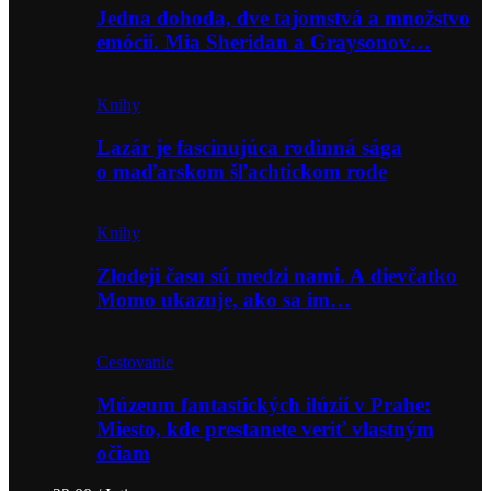
Jedna dohoda, dve tajomstvá a množstvo
emócií. Mia Sheridan a Graysonov…
Knihy
Lazár je fascinujúca rodinná sága
o maďarskom šľachtickom rode
Knihy
Zlodeji času sú medzi nami. A dievčatko
Momo ukazuje, ako sa im…
Cestovanie
Múzeum fantastických ilúzií v Prahe:
Miesto, kde prestanete veriť vlastným
očiam