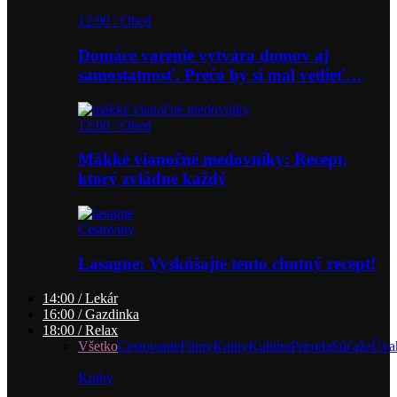
12:00 / Obed
Domáce varenie vytvára domov aj
samostatnosť. Prečo by si mal vedieť…
12:00 / Obed
Mäkké vianočné medovníky: Recept,
ktorý zvládne každý
Cestoviny
Lasagne: Vyskúšajte tento chutný recept!
14:00 / Lekár
16:00 / Gazdinka
18:00 / Relax
Všetko
Cestovanie
Filmy
Knihy
Kultúra
Príroda
Súťaže
Úva
Knihy