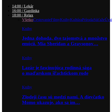
14:00 / Lekár
16:00 / Gazdinka
18:00 / Relax
Všetko
Cestovanie
Filmy
Knihy
Kultúra
Príroda
Súťaže
Úva
Knihy
Jedna dohoda, dve tajomstvá a množstvo
emócií. Mia Sheridan a Graysonov…
Knihy
Lazár je fascinujúca rodinná sága
o maďarskom šľachtickom rode
Knihy
Zlodeji času sú medzi nami. A dievčatko
Momo ukazuje, ako sa im…