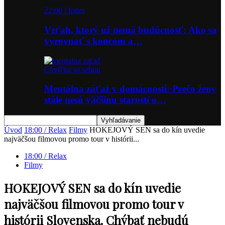
22:00 / Intim
Vzťah, ktorý už nemá budúcnosť: Ako sa
vyrovnať s koncom a…
Chvíľka so sebou
Mentálna záťaž v domácnosti: Prečo ženy
stále nesú väčšinu starostí o…
Úvod
18:00 / Relax
Filmy
HOKEJOVÝ SEN sa do kín uvedie
najväčšou filmovou promo tour v histórii...
18:00 / Relax
Filmy
HOKEJOVÝ SEN sa do kín uvedie
najväčšou filmovou promo tour v
histórii Slovenska. Chýbať nebudú