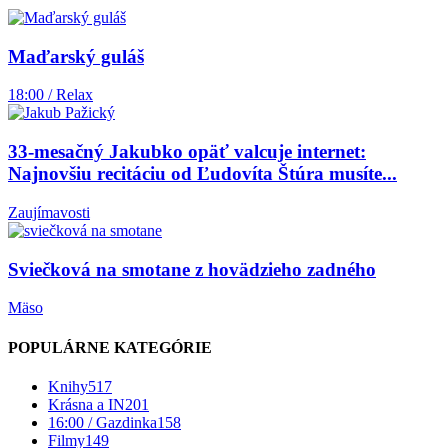
Maďarský guláš
18:00 / Relax
33-mesačný Jakubko opäť valcuje internet:
Najnovšiu recitáciu od Ľudovíta Štúra musíte...
Zaujímavosti
Sviečková na smotane z hovädzieho zadného
Mäso
POPULÁRNE KATEGÓRIE
Knihy
517
Krásna a IN
201
16:00 / Gazdinka
158
Filmy
149