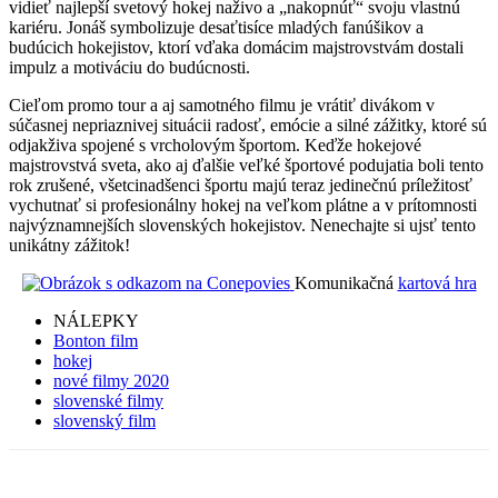
vidieť najlepší svetový hokej naživo a „nakopnúť“ svoju vlastnú
kariéru. Jonáš symbolizuje desaťtisíce mladých fanúšikov a
budúcich hokejistov, ktorí vďaka domácim majstrovstvám dostali
impulz a motiváciu do budúcnosti.
Cieľom promo tour a aj samotného filmu je vrátiť divákom v
súčasnej nepriaznivej situácii radosť, emócie a silné zážitky, ktoré sú
odjakživa spojené s vrcholovým športom. Keďže hokejové
majstrovstvá sveta, ako aj ďalšie veľké športové podujatia boli tento
rok zrušené, všetcinadšenci športu majú teraz jedinečnú príležitosť
vychutnať si profesionálny hokej na veľkom plátne a v prítomnosti
najvýznamnejších slovenských hokejistov. Nenechajte si ujsť tento
unikátny zážitok!
Komunikačná
kartová hra
NÁLEPKY
Bonton film
hokej
nové filmy 2020
slovenské filmy
slovenský film