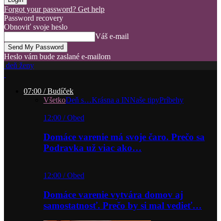
Forgot your password? Get help
Password recovery
Obnoviť svoje heslo
Váš e-mail
Heslo vám bude zaslané e-mailom
deň ženy
07:00 / Budíček
Všetko
Deň s…
Krásna a IN
Naše tipy
Príbehy
12:00 / Obed
Domáce varenie má svoje čaro. Prečo sa
Podravka už viac ako…
12:00 / Obed
Domáce varenie vytvára domov aj
samostatnosť. Prečo by si mal vedieť…