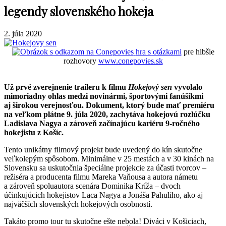
legendy slovenského hokeja
2. júla 2020
hra s otázkami
pre hlbšie
rozhovory
www.conepovies.sk
Už prvé zverejnenie traileru k filmu
Hokejový sen
vyvolalo
mimoriadny ohlas medzi novinármi, športovými fanúšikmi
aj širokou verejnosťou. Dokument, ktorý bude mať premiéru
na veľkom plátne 9. júla 2020, zachytáva hokejovú rozlúčku
Ladislava Nagya a zároveň začínajúcu kariéru 9-ročného
hokejistu z Košíc.
Tento unikátny filmový projekt bude uvedený do kín skutočne
veľkolepým spôsobom. Minimálne v 25 mestách a v 30 kinách na
Slovensku sa uskutočnia špeciálne projekcie za účasti tvorcov –
režiséra a producenta filmu Mareka Vaňousa a autora námetu
a zároveň spoluautora scenára Dominika Kríža – dvoch
účinkujúcich hokejistov Laca Nagya a Jonáša Pahuliho, ako aj
najväčších slovenských hokejových osobností.
Takáto promo tour tu skutočne ešte nebola! Diváci v Košiciach,