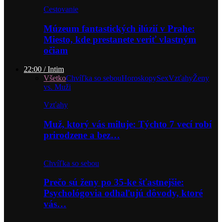
Cestovanie
Múzeum fantastických ilúzií v Prahe:
Miesto, kde prestanete veriť vlastným
očiam
22:00 / Intim
Všetko
Chvíľka so sebou
Horoskopy
Sex
Vzťahy
Ženy
vs. Muži
Vzťahy
Muž, ktorý vás miluje: Týchto 7 vecí robí
prirodzene a bez…
Chvíľka so sebou
Prečo sú ženy po 35-ke šťastnejšie:
Psychológovia odhaľujú dôvody, ktoré
vás…