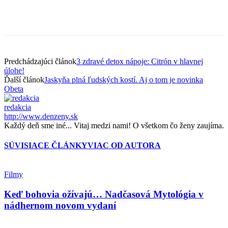
Predchádzajúci článok
3 zdravé detox nápoje: Citrón v hlavnej
úlohe!
Ďalší článok
Jaskyňa plná ľudských kostí. Aj o tom je novinka
Obeta
redakcia
http://www.denzeny.sk
Každý deň sme iné... Vitaj medzi nami! O všetkom čo ženy zaujíma.
SÚVISIACE ČLÁNKY
VIAC OD AUTORA
Filmy
Keď bohovia ožívajú… Nadčasová Mytológia v
nádhernom novom vydaní