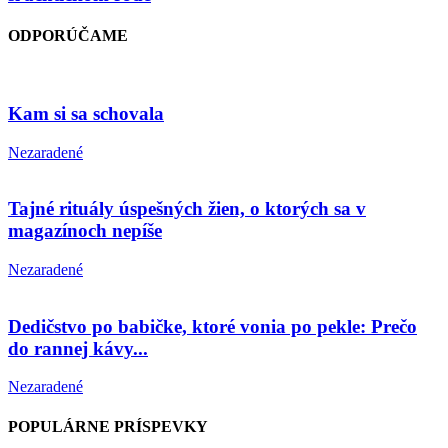
ODPORÚČAME
Kam si sa schovala
Nezaradené
Tajné rituály úspešných žien, o ktorých sa v
magazínoch nepíše
Nezaradené
Dedičstvo po babičke, ktoré vonia po pekle: Prečo
do rannej kávy...
Nezaradené
POPULÁRNE PRÍSPEVKY