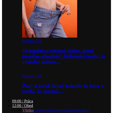
Krásna a IN
10-minútová večerná rutina, ktorá
pomáha schudnúť: Odborníci tvrdia, že
výsledky môžete…
Krásna a IN
Ženy si začali dávať kolagén do kávy a
tvrdia, že chudnú…
09:00 / Práca
12:00 / Obed
Všetko
Cestoviny
Dezerty
Mäso
Predjedlá a