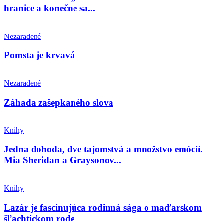
hranice a konečne sa...
Nezaradené
Pomsta je krvavá
Nezaradené
Záhada zašepkaného slova
Knihy
Jedna dohoda, dve tajomstvá a množstvo emócií.
Mia Sheridan a Graysonov...
Knihy
Lazár je fascinujúca rodinná sága o maďarskom
šľachtickom rode