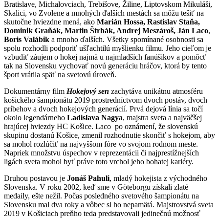
Bratislave, Michalovciach, Trebišove, Žiline, Liptovskom Mikuláši,
Skalici, vo Zvolene a mnohých ďalších mestách sa môžu tešiť na
skutočne hviezdne mená, ako
Marián Hossa, Rastislav Staňa,
Dominik Graňák, Martin Štrbák, Andrej Meszároš, Ján Laco
,
Boris Valábik
a mnoho ďalších. Všetky spomínané osobnosti sa
spolu rozhodli podporiť ušľachtilú myšlienku filmu. Jeho cieľom je
vzbudiť záujem o hokej najmä u najmladších fanúšikov a pomôcť
tak na Slovensku vychovať novú generáciu hráčov, ktorá by tento
šport vrátila späť na svetovú úroveň.
Dokumentárny film
Hokejový sen
zachytáva unikátnu atmosféru
košického šampionátu 2019 prostredníctvom dvoch postáv, dvoch
príbehov a dvoch hokejových generácií. Prvá dejová línia sa točí
okolo legendárneho
Ladislava Nagya
, majstra sveta a najväčšej
hrajúcej hviezdy HC Košice. Laco po oznámení, že slovenskú
skupinu dostanú Košice, zmenil rozhodnutie skončiť s hokejom, aby
sa mohol rozlúčiť na najvyššom fóre vo svojom rodnom meste.
Napriek množstvu úspechov v reprezentácii či najprestížnejších
ligách sveta mohol byť práve toto vrchol jeho bohatej kariéry.
Druhou postavou je
Jonáš Pahuli
, mladý hokejista z východného
Slovenska. V roku 2002, keď sme v Göteborgu získali zlaté
medaily, ešte nežil. Počas posledného svetového šampionátu na
Slovensku mal dva roky a vôbec si ho nepamätá. Majstrovstvá sveta
2019 v Košiciach preňho teda predstavovali jedinečnú možnosť