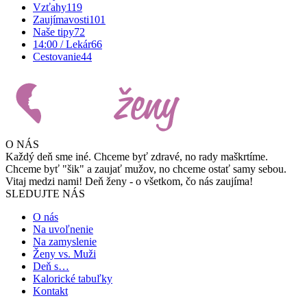
Vzťahy
119
Zaujímavosti
101
Naše tipy
72
14:00 / Lekár
66
Cestovanie
44
O NÁS
Každý deň sme iné. Chceme byť zdravé, no rady maškrtíme.
Chceme byť "šik" a zaujať mužov, no chceme ostať samy sebou.
Vitaj medzi nami! Deň ženy - o všetkom, čo nás zaujíma!
SLEDUJTE NÁS
O nás
Na uvoľnenie
Na zamyslenie
Ženy vs. Muži
Deň s…
Kalorické tabuľky
Kontakt