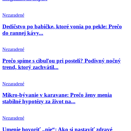
Nezaradené
Dedičstvo po babičke, ktoré vonia po pekle: Prečo
do rannej kávy...
Nezaradené
Prečo spíme s cibuľou pri posteli? Podivný nočný
trend, ktorý zachvátil...
Nezaradené
Mikro-bývanie v karavane: Prečo ženy menia
stabilné hypotézy za život na...
Nezaradené
Umenie hovoriť „nie“: Ako si nastaviť zdravé