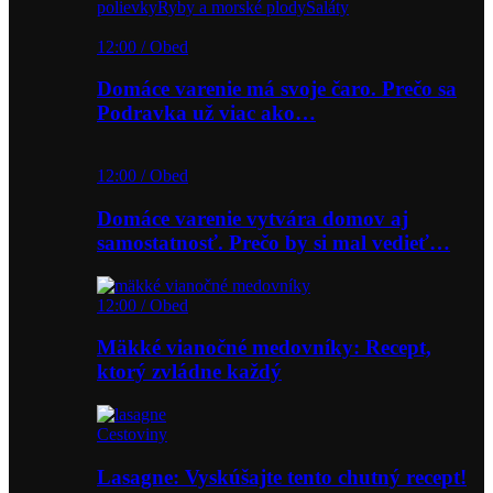
polievky
Ryby a morské plody
Šaláty
12:00 / Obed
Domáce varenie má svoje čaro. Prečo sa
Podravka už viac ako…
12:00 / Obed
Domáce varenie vytvára domov aj
samostatnosť. Prečo by si mal vedieť…
12:00 / Obed
Mäkké vianočné medovníky: Recept,
ktorý zvládne každý
Cestoviny
Lasagne: Vyskúšajte tento chutný recept!