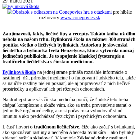
29. marca 2021
hra s otázkami
pre hlbšie
rozhovory
www.conepovies.sk
Zaujímavosti, fakty, liečivé tipy a recepty. Takáto kniha už dlho
nebola na našom trhu. Bylinková škola na takmer 300 stranách
ponúka všetko o liečivých bylinkách. Autorkou je slovenská
liečiteľka a bylinárka Iveta Henzelyová, ktorá vytvorila naozaj
jedinečnú publikáciu. Je to spojenie klasickej fytoterapie a
tradičného liečiteľstva s čínskou medicínou.
Bylinková škola
na jednej strane prináša rozsiahle informácie o
rastlinnej ríši, prírodnej medicíne i o fungovaní ľudského tela, takže
sa naučíte rastliny nielen poznať, ale aj pripravovať z nich liečivé
prostriedky a aplikovať ich pri rôznych ochoreniach.
Na druhej strane vás čínska medicína poučí, že ľudské telo treba
chápať komplexne a ukáže vám, ako sa treba preventívne starať o
jednotlivé orgánové celky, ako si počas roka vybudovať silnú
imunitu a ako predchádzať fyzickým i psychickým ochoreniam.
I. časť hovorí
o tradičnom liečiteľstve
, čiže ako začať s bylinkami,
ako spoznávať rastliny a nechýba Abeceda bylinkára – ako bylinky
zbierať, sušiť a skladovať. V kapitole Základné druhy rastlinnej