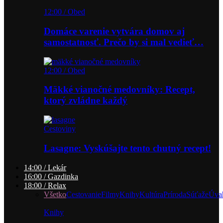
12:00 / Obed
Domáce varenie vytvára domov aj
samostatnosť. Prečo by si mal vedieť…
12:00 / Obed
Mäkké vianočné medovníky: Recept,
ktorý zvládne každý
Cestoviny
Lasagne: Vyskúšajte tento chutný recept!
14:00 / Lekár
16:00 / Gazdinka
18:00 / Relax
Všetko
Cestovanie
Filmy
Knihy
Kultúra
Príroda
Súťaže
Úva
Knihy