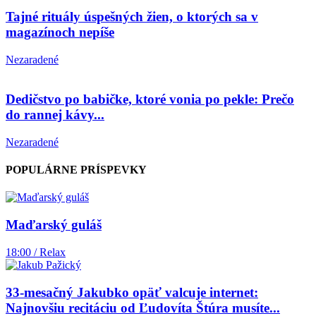
Tajné rituály úspešných žien, o ktorých sa v
magazínoch nepíše
Nezaradené
Dedičstvo po babičke, ktoré vonia po pekle: Prečo
do rannej kávy...
Nezaradené
POPULÁRNE PRÍSPEVKY
Maďarský guláš
18:00 / Relax
33-mesačný Jakubko opäť valcuje internet:
Najnovšiu recitáciu od Ľudovíta Štúra musíte...