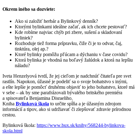
Okrem iného sa dozviete:
Ako si založiť herbár a Bylinkový denník?
Ktorými bylinkami ideálne začať, ak ich chcete pestovať?
Kde robíme najviac chýb pri zbere, sušení a skladovaní
byliniek?
Rozhoduje tiež forma prípravku, čiže či je to odvar, čaj,
tinktúra, olej ap.?
Ktoré bylinky pomôžu pľúcam a dýchaniu v čase covidu?
Ktorá bylinka je vhodná na boľavý žalúdok a ktorá na lepšiu
náladu?
Iveta Henzelyová tvrdí, že jej cieľom je nadchnúť čitateľa pre svet
rastlín. Napokon, úžasné je podeliť sa o svoje bohatstvo s inými,
a ešte lepšie je pomôcť druhému objaviť to jeho bohatstvo, ktoré má
v sebe – ak by sme parafrázovali bývalého britského premiéra
a spisovateľa Benjamina Disraeliho.
Kniha
Bylinková škola
to určite spĺňa a je úžasným zdrojom
informácií a tipov, ako si udržiavať či zlepšovať zdravie prírodnou
cestou.
Bylinková škola:
https://www.bux.sk/knihy/568244-bylinkova-
skola.html