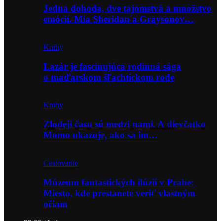
Jedna dohoda, dve tajomstvá a množstvo
emócií. Mia Sheridan a Graysonov…
Knihy
Lazár je fascinujúca rodinná sága
o maďarskom šľachtickom rode
Knihy
Zlodeji času sú medzi nami. A dievčatko
Momo ukazuje, ako sa im…
Cestovanie
Múzeum fantastických ilúzií v Prahe:
Miesto, kde prestanete veriť vlastným
očiam