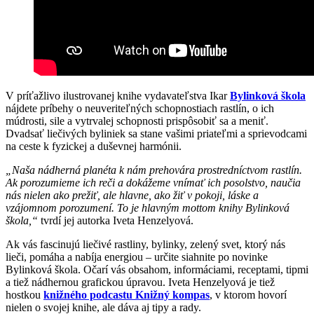
V príťažlivo ilustrovanej knihe vydavateľstva Ikar
Bylinková škola
nájdete príbehy o neuveriteľných schopnostiach rastlín, o ich
múdrosti, sile a vytrvalej schopnosti prispôsobiť sa a meniť.
Dvadsať liečivých byliniek sa stane vašimi priateľmi a sprievodcami
na ceste k fyzickej a duševnej harmónii.
„Naša nádherná planéta k nám prehovára prostredníctvom rastlín.
Ak porozumieme ich reči a dokážeme vnímať ich posolstvo, naučia
nás nielen ako prežiť, ale hlavne, ako žiť v pokoji, láske a
vzájomnom porozumení. To je hlavným mottom knihy Bylinková
škola,“
tvrdí jej autorka Iveta Henzelyová.
Ak vás fascinujú liečivé rastliny, bylinky, zelený svet, ktorý nás
lieči, pomáha a nabíja energiou – určite siahnite po novinke
Bylinková škola. Očarí vás obsahom, informáciami, receptami, tipmi
a tiež nádhernou grafickou úpravou. Iveta Henzelyová je tiež
hostkou
knižného podcastu Knižný kompas
, v ktorom hovorí
nielen o svojej knihe, ale dáva aj tipy a rady.