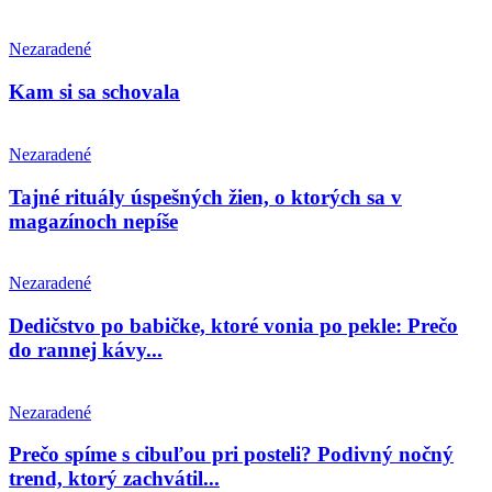
Nezaradené
Kam si sa schovala
Nezaradené
Tajné rituály úspešných žien, o ktorých sa v
magazínoch nepíše
Nezaradené
Dedičstvo po babičke, ktoré vonia po pekle: Prečo
do rannej kávy...
Nezaradené
Prečo spíme s cibuľou pri posteli? Podivný nočný
trend, ktorý zachvátil...