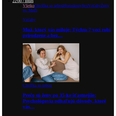
22:00 / Intim
Všetko
Chvíľka so sebou
Horoskopy
Sex
Vzťahy
Ženy
vs. Muži
Vzťahy
Muž, ktorý vás miluje: Týchto 7 vecí robí
prirodzene a bez…
Chvíľka so sebou
Prečo sú ženy po 35-ke šťastnejšie:
Psychológovia odhaľujú dôvody, ktoré
vás…