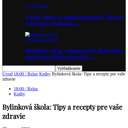
22:00 / Intim
Vzťah, ktorý už nemá budúcnosť: Ako sa
vyrovnať s koncom a…
Chvíľka so sebou
Mentálna záťaž v domácnosti: Prečo ženy
stále nesú väčšinu starostí o…
Úvod
18:00 / Relax
Knihy
Bylinková škola: Tipy a recepty pre vaše
zdravie
18:00 / Relax
Knihy
Bylinková škola: Tipy a recepty pre vaše
zdravie