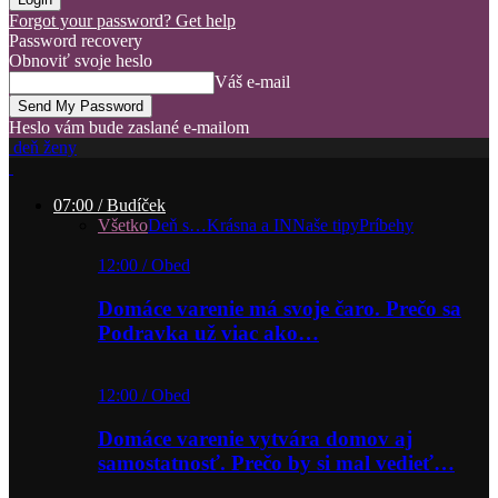
Forgot your password? Get help
Password recovery
Obnoviť svoje heslo
Váš e-mail
Heslo vám bude zaslané e-mailom
deň ženy
07:00 / Budíček
Všetko
Deň s…
Krásna a IN
Naše tipy
Príbehy
12:00 / Obed
Domáce varenie má svoje čaro. Prečo sa
Podravka už viac ako…
12:00 / Obed
Domáce varenie vytvára domov aj
samostatnosť. Prečo by si mal vedieť…