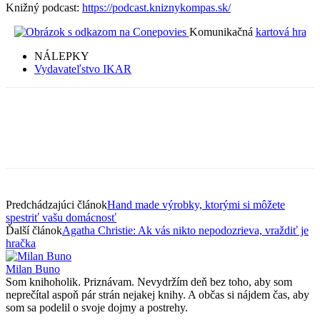
Knižný podcast:
https://podcast.kniznykompas.sk/
Komunikačná
kartová hra
NÁLEPKY
Vydavateľstvo IKAR
Predchádzajúci článok
Hand made výrobky, ktorými si môžete
spestriť vašu domácnosť
Ďalší článok
Agatha Christie: Ak vás nikto nepodozrieva, vraždiť je
hračka
Milan Buno
Som knihoholik. Priznávam. Nevydržím deň bez toho, aby som
neprečítal aspoň pár strán nejakej knihy. A občas si nájdem čas, aby
som sa podelil o svoje dojmy a postrehy.