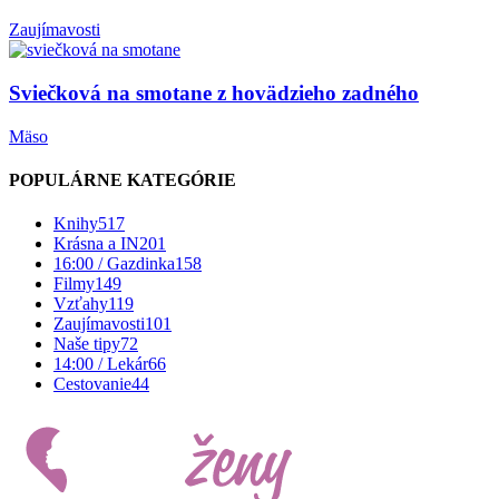
Zaujímavosti
Sviečková na smotane z hovädzieho zadného
Mäso
POPULÁRNE KATEGÓRIE
Knihy
517
Krásna a IN
201
16:00 / Gazdinka
158
Filmy
149
Vzťahy
119
Zaujímavosti
101
Naše tipy
72
14:00 / Lekár
66
Cestovanie
44