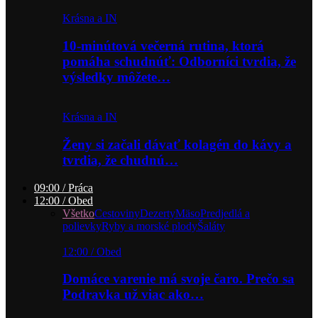
Krásna a IN
10-minútová večerná rutina, ktorá
pomáha schudnúť: Odborníci tvrdia, že
výsledky môžete…
Krásna a IN
Ženy si začali dávať kolagén do kávy a
tvrdia, že chudnú…
09:00 / Práca
12:00 / Obed
Všetko
Cestoviny
Dezerty
Mäso
Predjedlá a
polievky
Ryby a morské plody
Šaláty
12:00 / Obed
Domáce varenie má svoje čaro. Prečo sa
Podravka už viac ako…