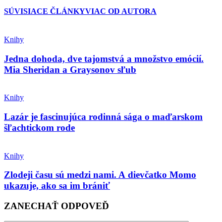
SÚVISIACE ČLÁNKY
VIAC OD AUTORA
Knihy
Jedna dohoda, dve tajomstvá a množstvo emócií.
Mia Sheridan a Graysonov sľub
Knihy
Lazár je fascinujúca rodinná sága o maďarskom
šľachtickom rode
Knihy
Zlodeji času sú medzi nami. A dievčatko Momo
ukazuje, ako sa im brániť
ZANECHAŤ ODPOVEĎ