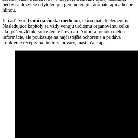
liečby sa dozviete o fytoterapii, gemmoterapii, arómaterapii a liečbe
hlinou.
II. časť tvorí
tradičná čínska medicína
, teória piatich elementov.
Nasledujúce kapitoly sa vždy venujú určitému orgánovému celku
ako pečeň-žlčník, srdce-tenké črevo ap. Autorka ponúka nielen
informácie, ale poukazuje na najčastejšie ochorenia a pridáva
konkrétne recepty na tinktúry, odvary, masti, čaje ap.