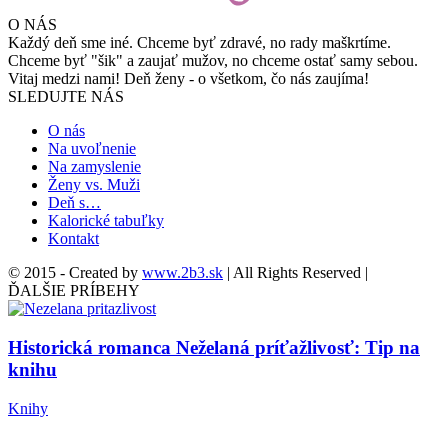
O NÁS
Každý deň sme iné. Chceme byť zdravé, no rady maškrtíme.
Chceme byť "šik" a zaujať mužov, no chceme ostať samy sebou.
Vitaj medzi nami! Deň ženy - o všetkom, čo nás zaujíma!
SLEDUJTE NÁS
O nás
Na uvoľnenie
Na zamyslenie
Ženy vs. Muži
Deň s…
Kalorické tabuľky
Kontakt
© 2015 - Created by
www.2b3.sk
| All Rights Reserved |
ĎALŠIE PRÍBEHY
Historická romanca Neželaná príťažlivosť: Tip na
knihu
Knihy