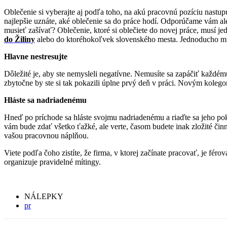
Oblečenie si vyberajte aj podľa toho, na akú pracovnú pozíciu nastu
najlepšie uznáte, aké oblečenie sa do práce hodí. Odporúčame vám ale
musieť zašívať? Oblečenie, ktoré si oblečiete do novej práce, musí je
do Žiliny
alebo do ktoréhokoľvek slovenského mesta. Jednoducho mu
Hlavne nestresujte
Dôležité je, aby ste nemysleli negatívne. Nemusíte sa zapáčiť každé
zbytočne by ste si tak pokazili úplne prvý deň v práci. Novým kole
Hláste sa nadriadenému
Hneď po príchode sa hláste svojmu nadriadenému a riaďte sa jeho po
vám bude zdať všetko ťažké, ale verte, časom budete inak zložité činn
vašou pracovnou náplňou.
Viete podľa čoho zistíte, že firma, v ktorej začínate pracovať, je fér
organizuje pravidelné mítingy.
NÁLEPKY
pr