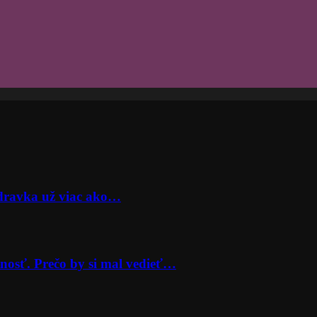
odravka už viac ako…
nosť. Prečo by si mal vedieť…