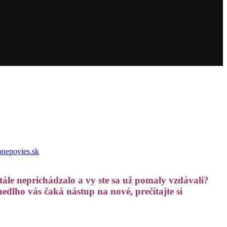
nepovies.sk
stále neprichádzalo a vy ste sa už pomaly vzdávali?
edlho vás čaká nástup na nové, prečítajte si