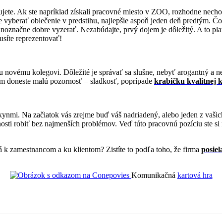
pujete. Ak ste napríklad získali pracovné miesto v ZOO, rozhodne nec
 vyberať oblečenie v predstihu, najlepšie aspoň jeden deň predtým. Čo k
dnoznačne dobre vyzerať. Nezabúdajte, prvý dojem je dôležitý. A to pla
síte reprezentovať!
mu novému kolegovi. Dôležité je správať sa slušne, nebyť arogantný a 
gom doneste malú pozornosť – sladkosť, poprípade
krabičku kvalitnej 
kynmi. Na začiatok vás zrejme buď váš nadriadený, alebo jeden z vaši
osti robiť bez najmenších problémov. Veď túto pracovnú pozíciu ste si 
ová k zamestnancom a ku klientom? Zistíte to podľa toho, že firma
posie
Komunikačná
kartová hra