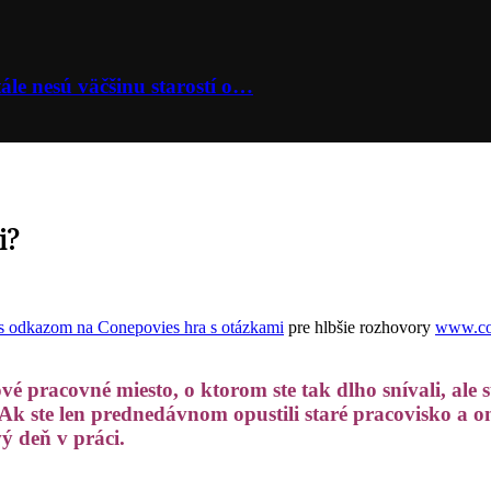
ále nesú väčšinu starostí o…
i?
hra s otázkami
pre hlbšie rozhovory
www.co
vé pracovné miesto, o ktorom ste tak dlho snívali, ale 
Ak ste len prednedávnom opustili staré pracovisko a on
ý deň v práci.