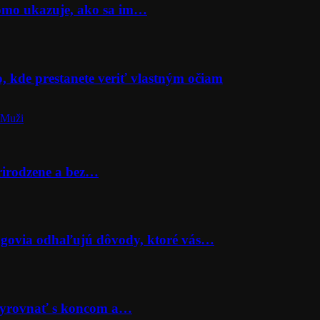
Momo ukazuje, ako sa im…
o, kde prestanete veriť vlastným očiam
 Muži
prirodzene a bez…
lógovia odhaľujú dôvody, ktoré vás…
 vyrovnať s koncom a…