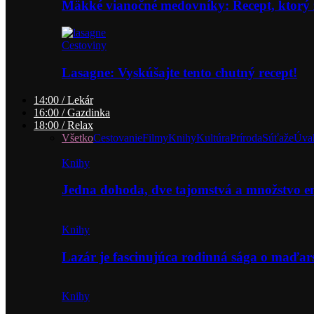
Mäkké vianočné medovníky: Recept, ktorý 
Cestoviny
Lasagne: Vyskúšajte tento chutný recept!
14:00 / Lekár
16:00 / Gazdinka
18:00 / Relax
Všetko
Cestovanie
Filmy
Knihy
Kultúra
Príroda
Súťaže
Úva
Knihy
Jedna dohoda, dve tajomstvá a množstvo 
Knihy
Lazár je fascinujúca rodinná sága o maďa
Knihy