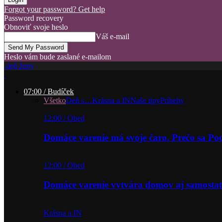
Forgot your password? Get help
Password recovery
Obnoviť svoje heslo
Váš e-mail
Heslo vám bude zaslané e-mailom
deň ženy
07:00 / Budíček
Všetko
Deň s…
Krásna a IN
Naše tipy
Príbehy
12:00 / Obed
Domáce varenie má svoje čaro. Prečo sa P
12:00 / Obed
Domáce varenie vytvára domov aj samostat
Krásna a IN