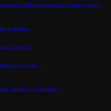
 schudnúť: Odborníci tvrdia, že výsledky môžete…
rdia, že chudnú…
a morské plody
Šaláty
odravka už viac ako…
nosť. Prečo by si mal vedieť…