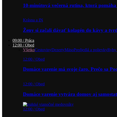
10-minútová večerná rutina, ktorá pomáha
Krásna a IN
Ženy si začali dávať kolagén do kávy a tv
09:00 / Práca
12:00 / Obed
Všetko
Cestoviny
Dezerty
Mäso
Predjedlá a polievky
Ryby 
12:00 / Obed
Domáce varenie má svoje čaro. Prečo sa P
12:00 / Obed
Domáce varenie vytvára domov aj samostat
12:00 / Obed