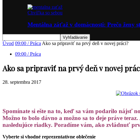
Chvíľka so sebou
Mentálna záťaž v domácnosti: Prečo ženy st
Úvod
09:00 / Práca
Ako sa pripraviť na prvý deň v novej práci?
09:00 / Práca
Ako sa pripraviť na prvý deň v novej prác
28. septembra 2017
Spomínate si ešte na to, keď sa vám podarilo nájsť no
Možno to bolo dávno a možno sa to deje práve teraz. 
nasledujúce riadky. Poradíme vám, ako zvládnuť prv
Vyberte si vhodné reprezentatívne oblečenie