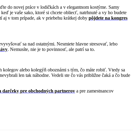
hoďte do novej práce v lodičkách a v elegantnom kostýme. Samy
eď je vaše sako, ktoré si chcete obliecť, natrhnuté a vy ho budete
tí aj v tom prípade, ak v priebehu krátkej doby
pôjdete na kongres
nevyvyšovať sa nad ostatnými. Nesmiete hlavne stresovať, lebo
kávy
. Nemusíte, nie je to povinnosť, ale patrí sa to.
ch kolegov alebo kolegýň oboznámi s tým, čo máte robiť. Vtedy sa
nevybrali len tak náhodne. Vedeli ste čo vás približne čaká a čo bude
la darčeky pre obchodných partnerov
a pre zamestnancov