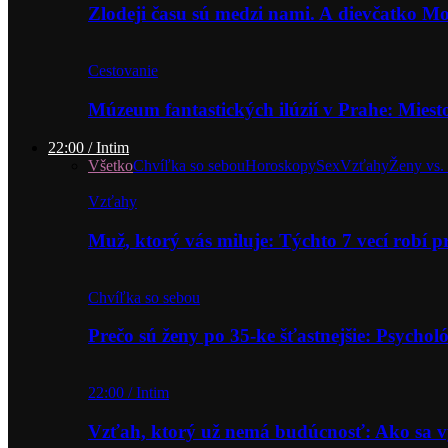
Zlodeji času sú medzi nami. A dievčatko 
Cestovanie
Múzeum fantastických ilúzií v Prahe: Miest
22:00 / Intim
Všetko
Chvíľka so sebou
Horoskopy
Sex
Vzťahy
Ženy vs.
Vzťahy
Muž, ktorý vás miluje: Týchto 7 vecí robí 
Chvíľka so sebou
Prečo sú ženy po 35-ke šťastnejšie: Psycho
22:00 / Intim
Vzťah, ktorý už nemá budúcnosť: Ako sa