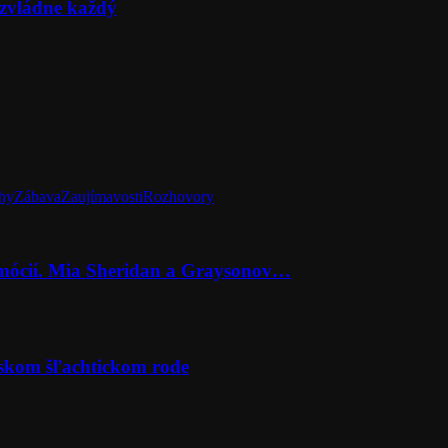
zvládne každý
hy
Zábava
Zaujímavosti
Rozhovory
emócií. Mia Sheridan a Graysonov…
rskom šľachtickom rode