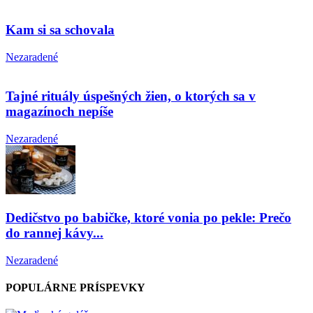
Kam si sa schovala
Nezaradené
Tajné rituály úspešných žien, o ktorých sa v
magazínoch nepíše
Nezaradené
Dedičstvo po babičke, ktoré vonia po pekle: Prečo
do rannej kávy...
Nezaradené
POPULÁRNE PRÍSPEVKY