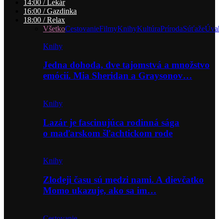
14:00 / Lekár
16:00 / Gazdinka
18:00 / Relax
Všetko
Cestovanie
Filmy
Knihy
Kultúra
Príroda
Súťaže
Úva
Knihy
Jedna dohoda, dve tajomstvá a množstvo
emócií. Mia Sheridan a Graysonov…
Knihy
Lazár je fascinujúca rodinná sága
o maďarskom šľachtickom rode
Knihy
Zlodeji času sú medzi nami. A dievčatko
Momo ukazuje, ako sa im…
Cestovanie