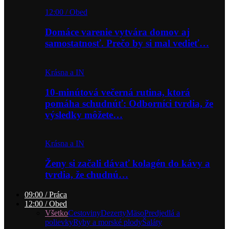
12:00 / Obed
Domáce varenie vytvára domov aj
samostatnosť. Prečo by si mal vedieť…
Krásna a IN
10-minútová večerná rutina, ktorá
pomáha schudnúť: Odborníci tvrdia, že
výsledky môžete…
Krásna a IN
Ženy si začali dávať kolagén do kávy a
tvrdia, že chudnú…
09:00 / Práca
12:00 / Obed
Všetko
Cestoviny
Dezerty
Mäso
Predjedlá a
polievky
Ryby a morské plody
Šaláty