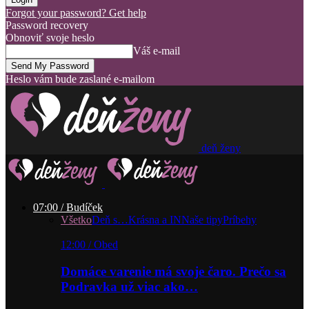
Forgot your password? Get help
Password recovery
Obnoviť svoje heslo
Váš e-mail
Heslo vám bude zaslané e-mailom
deň ženy
07:00 / Budíček
Všetko
Deň s…
Krásna a IN
Naše tipy
Príbehy
12:00 / Obed
Domáce varenie má svoje čaro. Prečo sa
Podravka už viac ako…