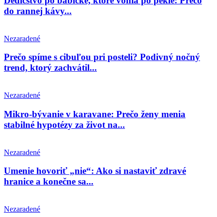
Dedičstvo po babičke, ktoré vonia po pekle: Prečo
do rannej kávy...
Nezaradené
Prečo spíme s cibuľou pri posteli? Podivný nočný
trend, ktorý zachvátil...
Nezaradené
Mikro-bývanie v karavane: Prečo ženy menia
stabilné hypotézy za život na...
Nezaradené
Umenie hovoriť „nie“: Ako si nastaviť zdravé
hranice a konečne sa...
Nezaradené