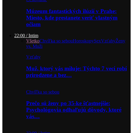
Múzeum fantastických ilúzií v Prahe:
Miesto, kde prestanete veriť vlastným
očiam
22:00 / Intim
Všetko
Chvíľka so sebou
Horoskopy
Sex
Vzťahy
Ženy
vs. Muži
Vzťahy
Muž, ktorý vás miluje: Týchto 7 vecí robí
prirodzene a bez…
Chvíľka so sebou
Prečo sú ženy po 35-ke šťastnejšie:
Psychológovia odhaľujú dôvody, ktoré
vás…