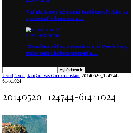
22:00 / Intim
Vzťah, ktorý už nemá budúcnosť: Ako sa
vyrovnať s koncom a…
Chvíľka so sebou
Mentálna záťaž v domácnosti: Prečo ženy
stále nesú väčšinu starostí o…
Úvod
5 vecí, ktorými vás Grécko dostane
20140520_124744-
614x1024
20140520_124744-614×1024