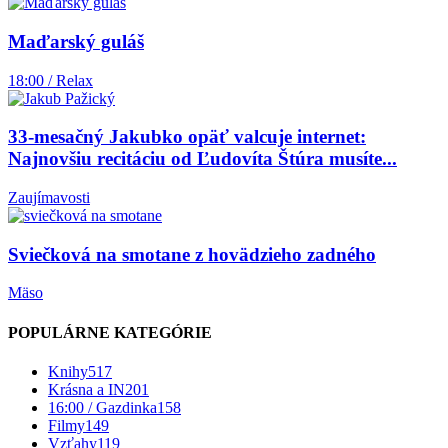
Maďarský guláš
18:00 / Relax
33-mesačný Jakubko opäť valcuje internet:
Najnovšiu recitáciu od Ľudovíta Štúra musíte...
Zaujímavosti
Sviečková na smotane z hovädzieho zadného
Mäso
POPULÁRNE KATEGÓRIE
Knihy
517
Krásna a IN
201
16:00 / Gazdinka
158
Filmy
149
Vzťahy
119