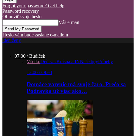
Forgot your password? Get help
Password recovery
Obnoviť svoje heslo
Váš e-mail
Heslo vám bude zaslané e-mailom
deň ženy
07:00 / Budíček
Všetko
Deň s…
Krásna a IN
Naše tipy
Príbehy
12:00 / Obed
Domáce varenie má svoje čaro. Prečo sa
Podravka už viac ako…