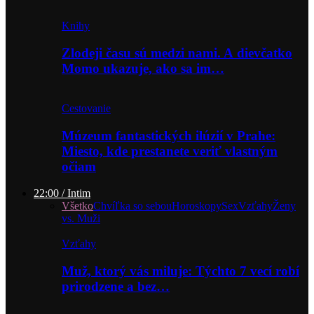
Knihy
Zlodeji času sú medzi nami. A dievčatko
Momo ukazuje, ako sa im…
Cestovanie
Múzeum fantastických ilúzií v Prahe:
Miesto, kde prestanete veriť vlastným
očiam
22:00 / Intim
Všetko
Chvíľka so sebou
Horoskopy
Sex
Vzťahy
Ženy
vs. Muži
Vzťahy
Muž, ktorý vás miluje: Týchto 7 vecí robí
prirodzene a bez…