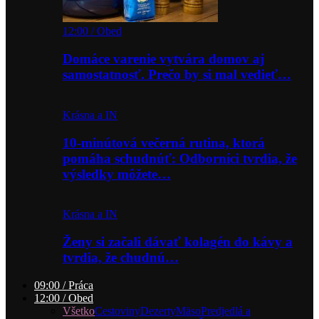
12:00 / Obed
Domáce varenie vytvára domov aj
samostatnosť. Prečo by si mal vedieť…
Krásna a IN
10-minútová večerná rutina, ktorá
pomáha schudnúť: Odborníci tvrdia, že
výsledky môžete…
Krásna a IN
Ženy si začali dávať kolagén do kávy a
tvrdia, že chudnú…
09:00 / Práca
12:00 / Obed
Všetko
Cestoviny
Dezerty
Mäso
Predjedlá a