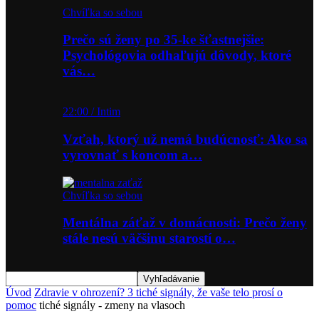
Chvíľka so sebou
Prečo sú ženy po 35-ke šťastnejšie:
Psychológovia odhaľujú dôvody, ktoré
vás…
22:00 / Intim
Vzťah, ktorý už nemá budúcnosť: Ako sa
vyrovnať s koncom a…
Chvíľka so sebou
Mentálna záťaž v domácnosti: Prečo ženy
stále nesú väčšinu starostí o…
Úvod
Zdravie v ohrození? 3 tiché signály, že vaše telo prosí o
pomoc
tiché signály - zmeny na vlasoch