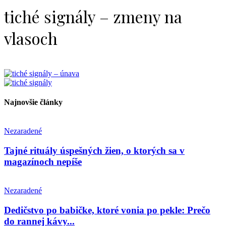
tiché signály – zmeny na
vlasoch
Najnovšie články
Nezaradené
Tajné rituály úspešných žien, o ktorých sa v
magazínoch nepíše
Nezaradené
Dedičstvo po babičke, ktoré vonia po pekle: Prečo
do rannej kávy...