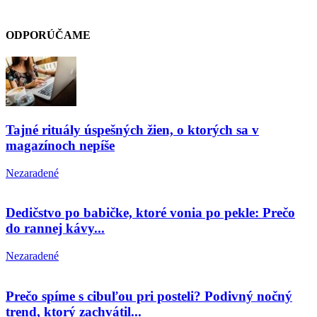
ODPORÚČAME
Tajné rituály úspešných žien, o ktorých sa v
magazínoch nepíše
Nezaradené
Dedičstvo po babičke, ktoré vonia po pekle: Prečo
do rannej kávy...
Nezaradené
Prečo spíme s cibuľou pri posteli? Podivný nočný
trend, ktorý zachvátil...