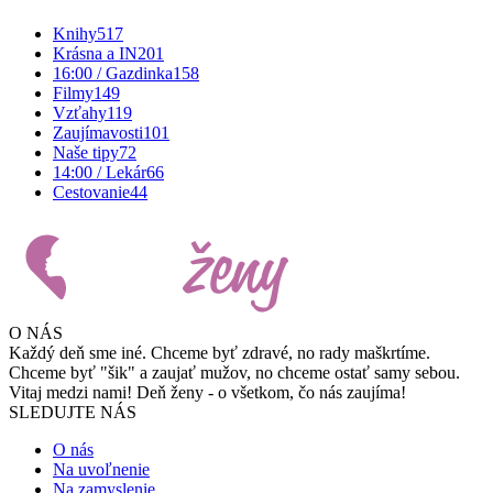
Knihy
517
Krásna a IN
201
16:00 / Gazdinka
158
Filmy
149
Vzťahy
119
Zaujímavosti
101
Naše tipy
72
14:00 / Lekár
66
Cestovanie
44
O NÁS
Každý deň sme iné. Chceme byť zdravé, no rady maškrtíme.
Chceme byť "šik" a zaujať mužov, no chceme ostať samy sebou.
Vitaj medzi nami! Deň ženy - o všetkom, čo nás zaujíma!
SLEDUJTE NÁS
O nás
Na uvoľnenie
Na zamyslenie