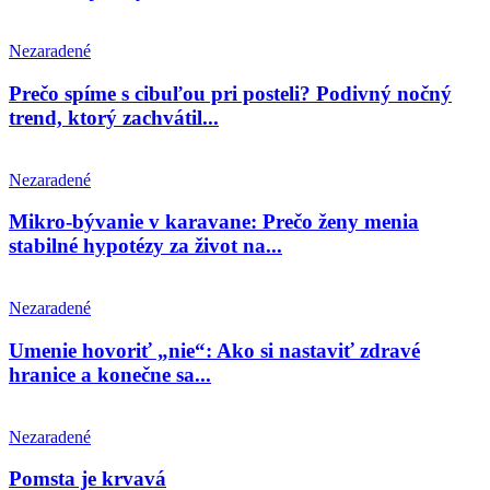
Nezaradené
Prečo spíme s cibuľou pri posteli? Podivný nočný
trend, ktorý zachvátil...
Nezaradené
Mikro-bývanie v karavane: Prečo ženy menia
stabilné hypotézy za život na...
Nezaradené
Umenie hovoriť „nie“: Ako si nastaviť zdravé
hranice a konečne sa...
Nezaradené
Pomsta je krvavá