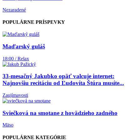
Nezaradené
POPULÁRNE PRÍSPEVKY
Maďarský guláš
18:00 / Relax
33-mesačný Jakubko opäť valcuje internet:
Najnovšiu recitáciu od Ľudovíta Štúra musíte...
Zaujímavosti
Sviečková na smotane z hovädzieho zadného
Mäso
POPULÁRNE KATEGÓRIE