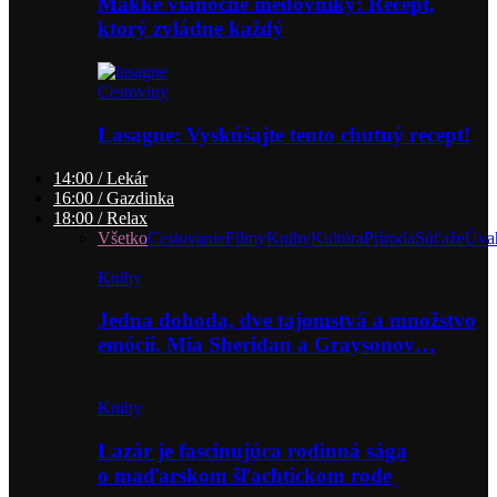
Mäkké vianočné medovníky: Recept,
ktorý zvládne každý
Cestoviny
Lasagne: Vyskúšajte tento chutný recept!
14:00 / Lekár
16:00 / Gazdinka
18:00 / Relax
Všetko
Cestovanie
Filmy
Knihy
Kultúra
Príroda
Súťaže
Úva
Knihy
Jedna dohoda, dve tajomstvá a množstvo
emócií. Mia Sheridan a Graysonov…
Knihy
Lazár je fascinujúca rodinná sága
o maďarskom šľachtickom rode