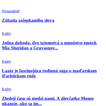
Nezaradené
Záhada zašepkaného slova
Knihy
Jedna dohoda, dve tajomstvá a množstvo emócií.
Mia Sheridan a Graysonov...
Knihy
Lazár je fascinujúca rodinná sága o maďarskom
šľachtickom rode
Knihy
Zlodeji času sú medzi nami. A dievčatko Momo
ukazuje, ako sa im...