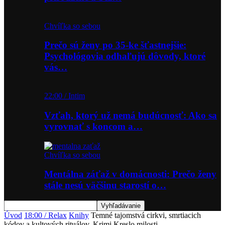
Chvíľka so sebou
Prečo sú ženy po 35-ke šťastnejšie:
Psychológovia odhaľujú dôvody, ktoré
vás…
22:00 / Intim
Vzťah, ktorý už nemá budúcnosť: Ako sa
vyrovnať s koncom a…
Chvíľka so sebou
Mentálna záťaž v domácnosti: Prečo ženy
stále nesú väčšinu starostí o…
Úvod
18:00 / Relax
Knihy
Temné tajomstvá cirkvi, smrtiacich
kódov a kultových rituálov. Krimi Kreslo milosti