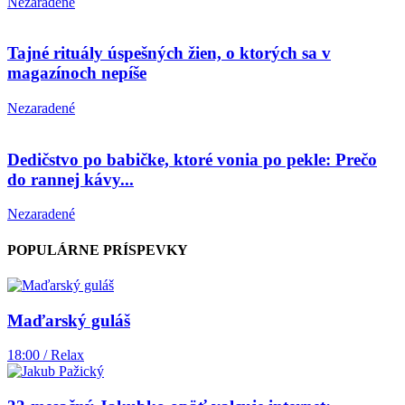
Nezaradené
Tajné rituály úspešných žien, o ktorých sa v
magazínoch nepíše
Nezaradené
Dedičstvo po babičke, ktoré vonia po pekle: Prečo
do rannej kávy...
Nezaradené
POPULÁRNE PRÍSPEVKY
Maďarský guláš
18:00 / Relax