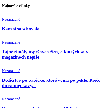
Najnovšie články
Nezaradené
Kam si sa schovala
Nezaradené
Tajné rituály úspešných žien, o ktorých sa v
magazínoch nepíše
Nezaradené
Dedičstvo po babičke, ktoré vonia po pekle: Prečo
do rannej kávy...
Nezaradené