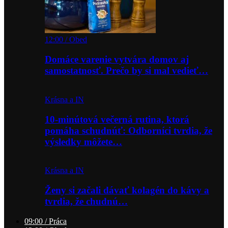
12:00 / Obed
Domáce varenie vytvára domov aj
samostatnosť. Prečo by si mal vedieť…
Krásna a IN
10-minútová večerná rutina, ktorá
pomáha schudnúť: Odborníci tvrdia, že
výsledky môžete…
Krásna a IN
Ženy si začali dávať kolagén do kávy a
tvrdia, že chudnú…
09:00 / Práca