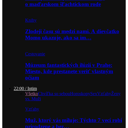
o maďarskom šľachtickom rode
Knihy
Zlodeji času sú medzi nami. A dievčatko
Momo ukazuje, ako sa im…
Cestovanie
Múzeum fantastických ilúzií v Prahe:
Miesto, kde prestanete veriť vlastným
očiam
22:00 / Intim
Všetko
Chvíľka so sebou
Horoskopy
Sex
Vzťahy
Ženy
vs. Muži
Vzťahy
Muž, ktorý vás miluje: Týchto 7 vecí robí
prirodzene a bez…