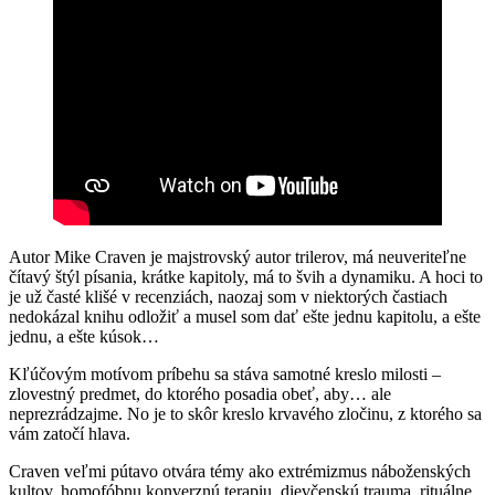
Autor Mike Craven je majstrovský autor trilerov, má neuveriteľne
čítavý štýl písania, krátke kapitoly, má to švih a dynamiku. A hoci to
je už časté klišé v recenziách, naozaj som v niektorých častiach
nedokázal knihu odložiť a musel som dať ešte jednu kapitolu, a ešte
jednu, a ešte kúsok…
Kľúčovým motívom príbehu sa stáva samotné kreslo milosti –
zlovestný predmet, do ktorého posadia obeť, aby… ale
neprezrádzajme. No je to skôr kreslo krvavého zločinu, z ktorého sa
vám zatočí hlava.
Craven veľmi pútavo otvára témy ako extrémizmus náboženských
kultov, homofóbnu konverznú terapiu, dievčenskú trauma, rituálne