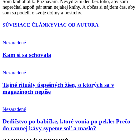
Som knihoholik. Priznávam. Nevydržím deň bez toho, aby som
neprečítal aspoň pár strán nejakej knihy. A občas si nájdem čas, aby
som sa podelil o svoje dojmy a postrehy.
SÚVISIACE ČLÁNKY
VIAC OD AUTORA
Nezaradené
Kam si sa schovala
Nezaradené
Tajné rituály úspešných žien, o ktorých sa v
magazínoch nepíše
Nezaradené
Dedičstvo po babičke, ktoré vonia po pekle: Prečo
do rannej kávy sypeme soľ a maslo?