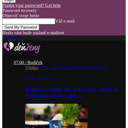
Forgot your password? Get help
Password recovery
Obnoviť svoje heslo
Váš e-mail
Heslo vám bude zaslané e-mailom
deň ženy
07:00 / Budíček
Všetko
Deň s…
Krásna a IN
Naše tipy
Príbehy
12:00 / Obed
Domáce varenie má svoje čaro. Prečo sa
Podravka už viac ako…