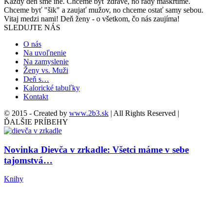
Každý deň sme iné. Chceme byť zdravé, no rady maškrtíme.
Chceme byť "šik" a zaujať mužov, no chceme ostať samy sebou.
Vitaj medzi nami! Deň ženy - o všetkom, čo nás zaujíma!
SLEDUJTE NÁS
O nás
Na uvoľnenie
Na zamyslenie
Ženy vs. Muži
Deň s…
Kalorické tabuľky
Kontakt
© 2015 - Created by
www.2b3.sk
| All Rights Reserved |
ĎALŠIE PRÍBEHY
Novinka Dievča v zrkadle: Všetci máme v sebe
tajomstvá…
Knihy