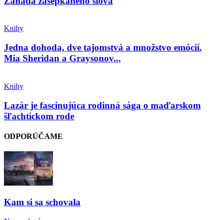
Záhada zašepkaného slova
Knihy
Jedna dohoda, dve tajomstvá a množstvo emócií.
Mia Sheridan a Graysonov...
Knihy
Lazár je fascinujúca rodinná sága o maďarskom
šľachtickom rode
ODPORÚČAME
Kam si sa schovala