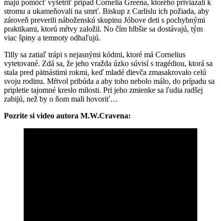
majú pomôcť vyšetriť prípad Cornelia Greena, ktorého priviazali k
stromu a ukameňovali na smrť. Biskup z Carlislu ich požiada, aby
zároveň preverili náboženskú skupinu Jóbove deti s pochybnými
praktikami, ktorú mŕtvy založil. No čím hlbšie sa dostávajú, tým
viac špiny a temnoty odhaľujú.
Tilly sa zatiaľ trápi s nejasnými kódmi, ktoré má Cornelius
vytetované. Zdá sa, že jeho vražda úzko súvisí s tragédiou, ktorá sa
stala pred pätnástimi rokmi, keď mladé dievča zmasakrovalo celú
svoju rodinu. Mŕtvol pribúda a aby toho nebolo málo, do prípadu sa
pripletie tajomné kreslo milosti. Pri jeho zmienke sa ľudia radšej
zabijú, než by o ňom mali hovoriť…
Pozrite si video autora M.W.Cravena: