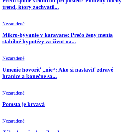
Prečo spíme s cibuľou pri posteli? Podivný nočný
trend, ktorý zachvátil...
Nezaradené
Mikro-bývanie v karavane: Prečo ženy menia
stabilné hypotézy za život na...
Nezaradené
Umenie hovoriť „nie“: Ako si nastaviť zdravé
hranice a konečne sa...
Nezaradené
Pomsta je krvavá
Nezaradené