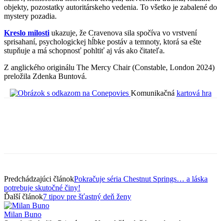
objekty, pozostatky autoritárskeho vedenia. To všetko je zabalené do
mystery pozadia.
Kreslo milosti
ukazuje, že Cravenova sila spočíva vo vrstvení
sprisahaní, psychologickej hĺbke postáv a temnoty, ktorá sa ešte
stupňuje a má schopnosť pohltiť aj vás ako čitateľa.
Z anglického originálu The Mercy Chair (Constable, London 2024)
preložila Zdenka Buntová.
Komunikačná
kartová hra
Predchádzajúci článok
Pokračuje séria Chestnut Springs… a láska
potrebuje skutočné činy!
Ďalší článok
7 tipov pre šťastný deň ženy
Milan Buno