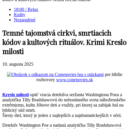
18:00 / Relax
Knihy
Nezaradené
Temné tajomstvá cirkvi, smrtiacich
kódov a kultových rituálov. Krimi Kreslo
milosti
10. augusta 2025
hra s otázkami
pre hlbšie
rozhovory
www.conepovies.sk
Kreslo milosti
opäť vracia detektíva seržanta Washingtona Poea a
analytičku Tilly Bradshawovú do nehostinného sveta náboženského
extrémizmu, kultu Jóbove deti a vraždy, pri ktorej sa zabijak hrá na
biblický súd smrti.
Šiesty diel, ktorý je jeden z najlepších a najdramatickejších v sérii.
Detektív Washington Poe a nadaná analytička Tilly Bradshawová