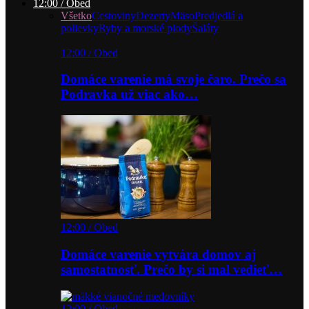
12:00 / Obed
Všetko
Cestoviny
Dezerty
Mäso
Predjedlá a
polievky
Ryby a morské plody
Šaláty
12:00 / Obed
Domáce varenie má svoje čaro. Prečo sa
Podravka už viac ako…
12:00 / Obed
Domáce varenie vytvára domov aj
samostatnosť. Prečo by si mal vedieť…
12:00 / Obed