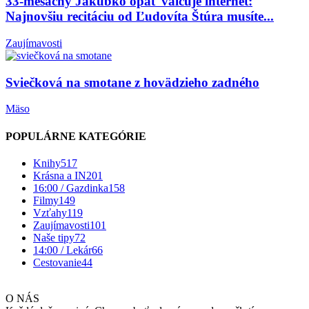
33-mesačný Jakubko opäť valcuje internet:
Najnovšiu recitáciu od Ľudovíta Štúra musíte...
Zaujímavosti
Sviečková na smotane z hovädzieho zadného
Mäso
POPULÁRNE KATEGÓRIE
Knihy
517
Krásna a IN
201
16:00 / Gazdinka
158
Filmy
149
Vzťahy
119
Zaujímavosti
101
Naše tipy
72
14:00 / Lekár
66
Cestovanie
44
O NÁS