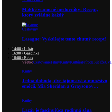
Mäkké vianočné medovníky: Recept,
ktorý zvládne každý
Cestoviny
Lasagne: Vyskúšajte tento chutný recept!
14:00 / Lekár
16:00 / Gazdinka
18:00 / Relax
Všetko
Cestovanie
Filmy
Knihy
Kultúra
Príroda
Súťaže
Úva
Knihy
Jedna dohoda, dve tajomstvá a množstvo
emócií. Mia Sheridan a Graysonov…
Knihy
Lazár je fascinujúca rodinná sága