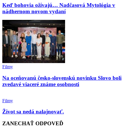
Keď bohovia ožívajú… Nadčasová Mytológia v
nádhernom novom vydaní
Filmy
Na oceňovanú česko-slovenskú novinku Slovo boli
zvedavé viaceré známe osobnosti
Filmy
Život sa nedá nalajnovať.
ZANECHAŤ ODPOVEĎ