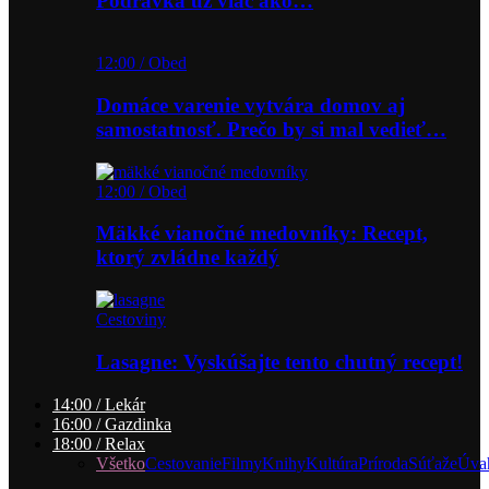
Podravka už viac ako…
12:00 / Obed
Domáce varenie vytvára domov aj
samostatnosť. Prečo by si mal vedieť…
12:00 / Obed
Mäkké vianočné medovníky: Recept,
ktorý zvládne každý
Cestoviny
Lasagne: Vyskúšajte tento chutný recept!
14:00 / Lekár
16:00 / Gazdinka
18:00 / Relax
Všetko
Cestovanie
Filmy
Knihy
Kultúra
Príroda
Súťaže
Úva