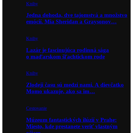
Knihy
Jedna dohoda, dve tajomstvá a množstvo
emócií. Mia Sheridan a Graysonov…
Knihy
Lazár je fascinujúca rodinná sága
o maďarskom šľachtickom rode
Knihy
Zlodeji času sú medzi nami. A dievčatko
Momo ukazuje, ako sa im…
Cestovanie
Múzeum fantastických ilúzií v Prahe:
Miesto, kde prestanete veriť vlastným
očiam