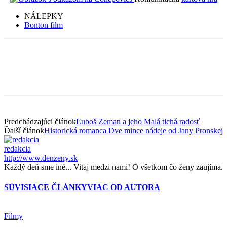
NÁLEPKY
Bonton film
Predchádzajúci článok
Ľuboš Zeman a jeho Malá tichá radosť
Ďalší článok
Historická romanca Dve mince nádeje od Jany Pronskej
redakcia
http://www.denzeny.sk
Každý deň sme iné... Vitaj medzi nami! O všetkom čo ženy zaujíma.
SÚVISIACE ČLÁNKY
VIAC OD AUTORA
Filmy