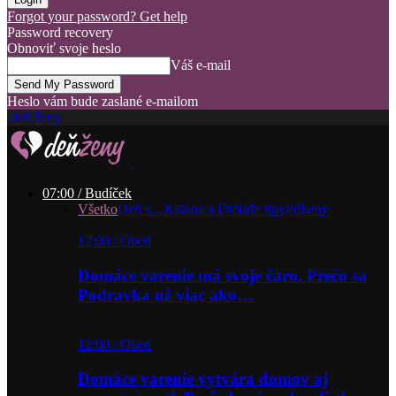
Forgot your password? Get help
Password recovery
Obnoviť svoje heslo
Váš e-mail
Heslo vám bude zaslané e-mailom
deň ženy
07:00 / Budíček
Všetko
Deň s…
Krásna a IN
Naše tipy
Príbehy
12:00 / Obed
Domáce varenie má svoje čaro. Prečo sa
Podravka už viac ako…
12:00 / Obed
Domáce varenie vytvára domov aj