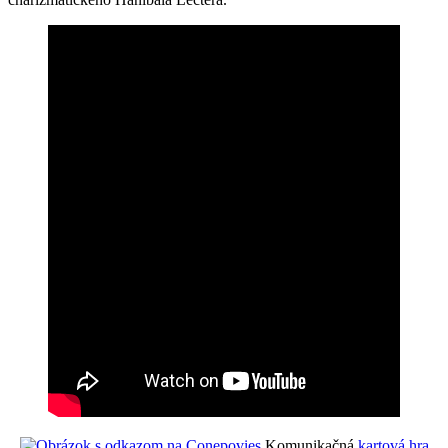
Komunikačná
kartová hra