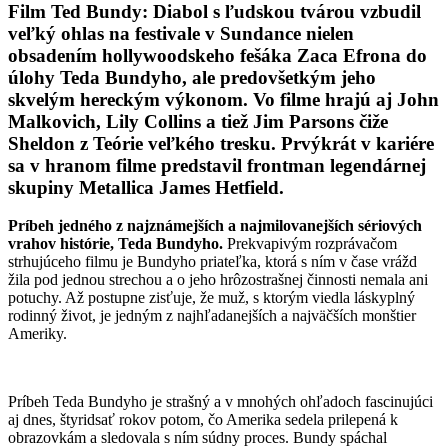
Film Ted Bundy: Diabol s ľudskou tvárou vzbudil
veľký ohlas na festivale v Sundance nielen
obsadením hollywoodskeho fešáka Zaca Efrona do
úlohy Teda Bundyho, ale predovšetkým jeho
skvelým hereckým výkonom. Vo filme hrajú aj John
Malkovich, Lily Collins a tiež Jim Parsons čiže
Sheldon z Teórie veľkého tresku. Prvýkrát v kariére
sa v hranom filme predstavil frontman legendárnej
skupiny Metallica James Hetfield.
Príbeh jedného z najznámejších a najmilovanejších sériových
vrahov histórie, Teda Bundyho.
Prekvapivým rozprávačom
strhujúceho filmu je Bundyho priateľka, ktorá s ním v čase vrážd
žila pod jednou strechou a o jeho hrôzostrašnej činnosti nemala ani
potuchy. Až postupne zisťuje, že muž, s ktorým viedla láskyplný
rodinný život, je jedným z najhľadanejších a najväčších monštier
Ameriky.
Príbeh Teda Bundyho je strašný a v mnohých ohľadoch fascinujúci
aj dnes, štyridsať rokov potom, čo Amerika sedela prilepená k
obrazovkám a sledovala s ním súdny proces. Bundy spáchal