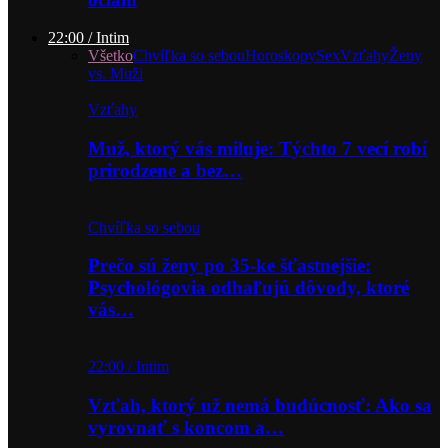
22:00 / Intim
Všetko
Chvíľka so sebou
Horoskopy
Sex
Vzťahy
Ženy
vs. Muži
Vzťahy
Muž, ktorý vás miluje: Týchto 7 vecí robí
prirodzene a bez…
Chvíľka so sebou
Prečo sú ženy po 35-ke šťastnejšie:
Psychológovia odhaľujú dôvody, ktoré
vás…
22:00 / Intim
Vzťah, ktorý už nemá budúcnosť: Ako sa
vyrovnať s koncom a…