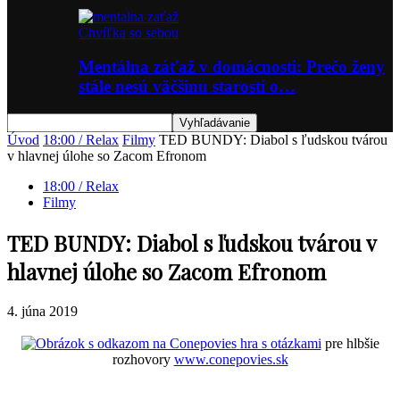
Chvíľka so sebou
Mentálna záťaž v domácnosti: Prečo ženy
stále nesú väčšinu starostí o…
Úvod
18:00 / Relax
Filmy
TED BUNDY: Diabol s ľudskou tvárou
v hlavnej úlohe so Zacom Efronom
18:00 / Relax
Filmy
TED BUNDY: Diabol s ľudskou tvárou v
hlavnej úlohe so Zacom Efronom
4. júna 2019
hra s otázkami
pre hlbšie
rozhovory
www.conepovies.sk