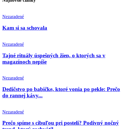
Najnovšie články
Nezaradené
Kam si sa schovala
Nezaradené
Tajné rituály úspešných žien, o ktorých sa v
magazínoch nepíše
Nezaradené
Dedičstvo po babičke, ktoré vonia po pekle: Prečo
do rannej kávy...
Nezaradené
Prečo spíme s cibuľou pri posteli? Podivný nočný