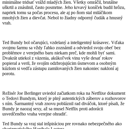
minimálne tridsať vrážd mladých žien. Všetky omráčil, brutálne
uškrtil a znásilnil, často posmrtne. Jeho krvavý koníček budil hrôzu,
napriek tomu sa počas procesu, ale aj po ňom stal miláčikom
mnohých žien a dievčat. Nebol to žiadny odporný čudák a hnusný
vrah.
Ted Bundy bol očarujúci, vzdelaný a inteligentný krásavec. Vďaka
svojmu šarmu sa vždy ľahko zoznámil a odviedol svoju obeť bez
problémov z verejného baru niekam preč, kde mohli byť sami.
Dvakrát utiekol z väzenia, akúkoľvek vinu vyše desať rokov
popieral a veril, že svojím odzbrojujúcim úsmevom a osobným
kúzlom si vedľa zástupu zamilovaných žien nakoniec nakloní aj
porotu.
Režisér Joe Berlinger uviedol začiatkom roka na Netflixe dokument
o Tedovi Bundym, ktorý je plný autentických záberov a rozhovorov
s ním. Šarmantný vrah znovu pobláznil rad diváčok, ktoré písali, že
Bundy je naozaj sexy, až sa musel Netflix proti adorácii
usvedčeného vraha verejne ohradiť.
Ted Bundy sa vraj stal inšpiráciou pre rovnako nebezpečného ako
charizmatického Hanibala Lectera.