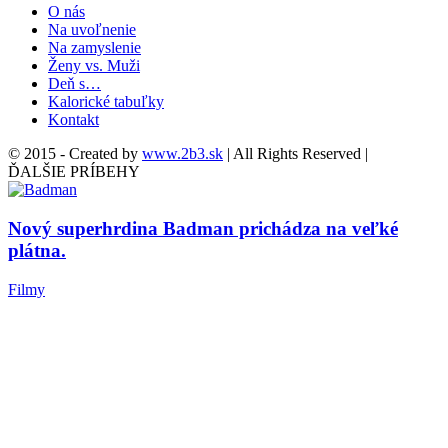
O nás
Na uvoľnenie
Na zamyslenie
Ženy vs. Muži
Deň s…
Kalorické tabuľky
Kontakt
© 2015 - Created by
www.2b3.sk
| All Rights Reserved |
ĎALŠIE PRÍBEHY
Nový superhrdina Badman prichádza na veľké
plátna.
Filmy