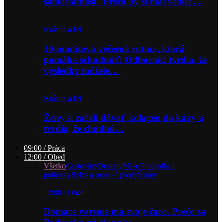
samostatnosť. Prečo by si mal vedieť…
Krásna a IN
10-minútová večerná rutina, ktorá
pomáha schudnúť: Odborníci tvrdia, že
výsledky môžete…
Krásna a IN
Ženy si začali dávať kolagén do kávy a
tvrdia, že chudnú…
09:00 / Práca
12:00 / Obed
Všetko
Cestoviny
Dezerty
Mäso
Predjedlá a
polievky
Ryby a morské plody
Šaláty
12:00 / Obed
Domáce varenie má svoje čaro. Prečo sa