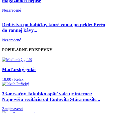
magazínoch nepíše
Nezaradené
Dedičstvo po babičke, ktoré vonia po pekle: Prečo
do rannej kávy...
Nezaradené
POPULÁRNE PRÍSPEVKY
Maďarský guláš
18:00 / Relax
33-mesačný Jakubko opäť valcuje internet:
Najnovšiu recitáciu od Ľudovíta Štúra musíte...
Zaujímavosti