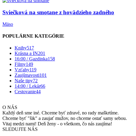
Sviečková na smotane z hovädzieho zadného
Mäso
POPULÁRNE KATEGÓRIE
Knihy
517
Krásna a IN
201
16:00 / Gazdinka
158
Filmy
149
Vzťahy
119
Zaujímavosti
101
Naše tipy
72
14:00 / Lekár
66
Cestovanie
44
O NÁS
Každý deň sme iné. Chceme byť zdravé, no rady maškrtíme.
Chceme byť "šik" a zaujať mužov, no chceme ostať samy sebou.
Vitaj medzi nami! Deň ženy - o všetkom, čo nás zaujíma!
SLEDUJTE NÁS