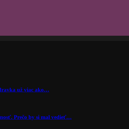
odravka už viac ako…
nosť. Prečo by si mal vedieť…