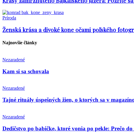
Krásy zamrznutého Bajkalského jazera: Pozrite sa
Príroda
Ženská krása a divoké kone očami poľského fotogr
Najnovšie články
Nezaradené
Kam si sa schovala
Nezaradené
Tajné rituály úspešných žien, o ktorých sa v magazín
Nezaradené
Dedičstvo po babičke, ktoré vonia po pekle: Prečo do 