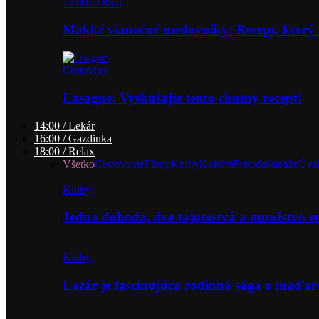
12:00 / Obed
Mäkké vianočné medovníky: Recept, ktorý 
Cestoviny
Lasagne: Vyskúšajte tento chutný recept!
14:00 / Lekár
16:00 / Gazdinka
18:00 / Relax
Všetko
Cestovanie
Filmy
Knihy
Kultúra
Príroda
Súťaže
Úva
Knihy
Jedna dohoda, dve tajomstvá a množstvo 
Knihy
Lazár je fascinujúca rodinná sága o maďa