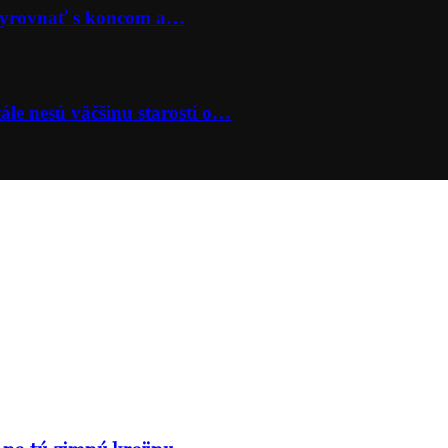
 vyrovnať s koncom a…
ále nesú väčšinu starostí o…