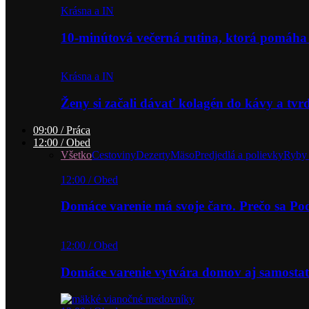
Krásna a IN
10-minútová večerná rutina, ktorá pomáha
Krásna a IN
Ženy si začali dávať kolagén do kávy a tv
09:00 / Práca
12:00 / Obed
Všetko
Cestoviny
Dezerty
Mäso
Predjedlá a polievky
Ryby 
12:00 / Obed
Domáce varenie má svoje čaro. Prečo sa P
12:00 / Obed
Domáce varenie vytvára domov aj samostat