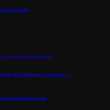
zvládne každý
hy
Zábava
Zaujímavosti
Rozhovory
emócií. Mia Sheridan a Graysonov…
rskom šľachtickom rode