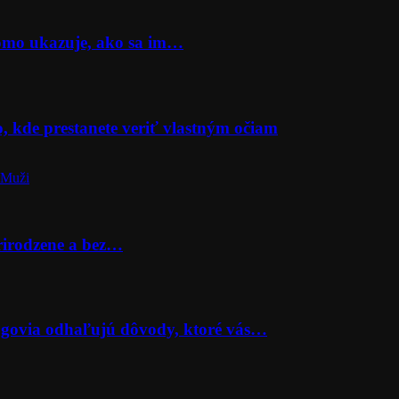
Momo ukazuje, ako sa im…
o, kde prestanete veriť vlastným očiam
 Muži
prirodzene a bez…
lógovia odhaľujú dôvody, ktoré vás…