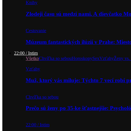
Knihy
Zlodeji času sú medzi nami. A dievčatko 
Cestovanie
Múzeum fantastických ilúzií v Prahe: Miest
22:00 / Intim
Všetko
Chvíľka so sebou
Horoskopy
Sex
Vzťahy
Ženy vs.
Vzťahy
Muž, ktorý vás miluje: Týchto 7 vecí robí 
Chvíľka so sebou
Prečo sú ženy po 35-ke šťastnejšie: Psycho
22:00 / Intim