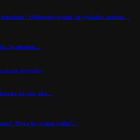
 schudnúť: Odborníci tvrdia, že výsledky môžete…
rdia, že chudnú…
a morské plody
Šaláty
odravka už viac ako…
nosť. Prečo by si mal vedieť…