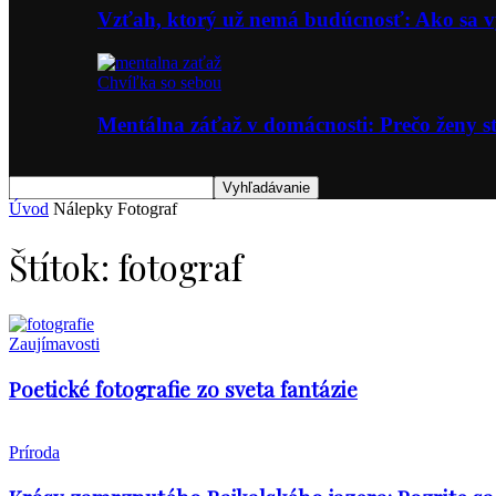
Vzťah, ktorý už nemá budúcnosť: Ako sa
Chvíľka so sebou
Mentálna záťaž v domácnosti: Prečo ženy st
Úvod
Nálepky
Fotograf
Štítok: fotograf
Zaujímavosti
Poetické fotografie zo sveta fantázie
Príroda