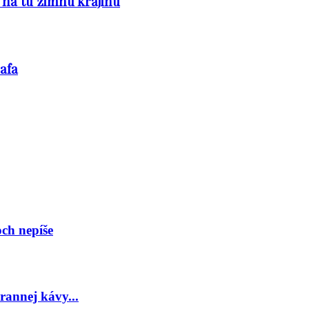
 na tú zimnú krajinu
afa
och nepíše
rannej kávy...