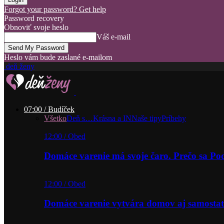
Forgot your password? Get help
Password recovery
Obnoviť svoje heslo
Váš e-mail
Heslo vám bude zaslané e-mailom
deň ženy
07:00 / Budíček
Všetko
Deň s…
Krásna a IN
Naše tipy
Príbehy
12:00 / Obed
Domáce varenie má svoje čaro. Prečo sa P
12:00 / Obed
Domáce varenie vytvára domov aj samostat