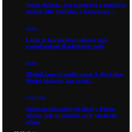
Jedna dohoda, dve tajomstvá a množstvo
emócií. Mia Sheridan a Graysonov…
Knihy
Lazár je fascinujúca rodinná sága
o maďarskom šľachtickom rode
Knihy
Zlodeji času sú medzi nami. A dievčatko
Momo ukazuje, ako sa im…
Cestovanie
Múzeum fantastických ilúzií v Prahe:
Miesto, kde prestanete veriť vlastným
očiam