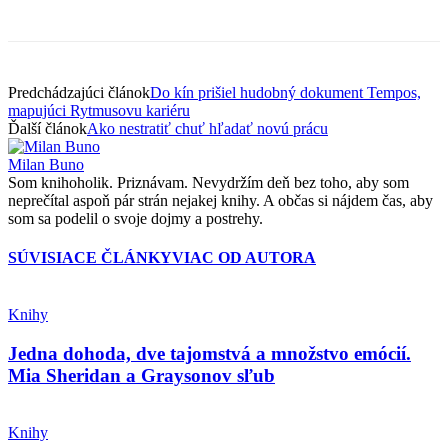
Predchádzajúci článok
Do kín prišiel hudobný dokument Tempos,
mapujúci Rytmusovu kariéru
Ďalší článok
Ako nestratiť chuť hľadať novú prácu
Milan Buno
Som knihoholik. Priznávam. Nevydržím deň bez toho, aby som
neprečítal aspoň pár strán nejakej knihy. A občas si nájdem čas, aby
som sa podelil o svoje dojmy a postrehy.
SÚVISIACE ČLÁNKY
VIAC OD AUTORA
Knihy
Jedna dohoda, dve tajomstvá a množstvo emócií.
Mia Sheridan a Graysonov sľub
Knihy