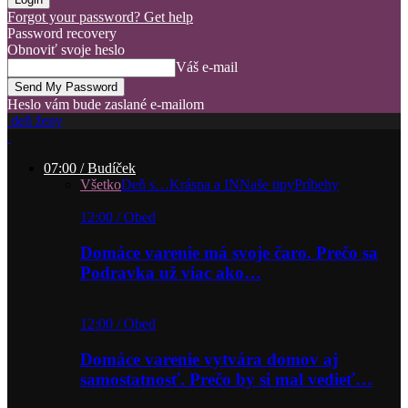
Forgot your password? Get help
Password recovery
Obnoviť svoje heslo
Váš e-mail
Heslo vám bude zaslané e-mailom
deň ženy
07:00 / Budíček
Všetko
Deň s…
Krásna a IN
Naše tipy
Príbehy
12:00 / Obed
Domáce varenie má svoje čaro. Prečo sa
Podravka už viac ako…
12:00 / Obed
Domáce varenie vytvára domov aj
samostatnosť. Prečo by si mal vedieť…