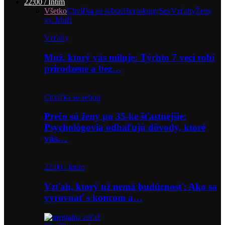
22:00 / Intim
Všetko
Chvíľka so sebou
Horoskopy
Sex
Vzťahy
Ženy
vs. Muži
Vzťahy
Muž, ktorý vás miluje: Týchto 7 vecí robí
prirodzene a bez…
Chvíľka so sebou
Prečo sú ženy po 35-ke šťastnejšie:
Psychológovia odhaľujú dôvody, ktoré
vás…
22:00 / Intim
Vzťah, ktorý už nemá budúcnosť: Ako sa
vyrovnať s koncom a…