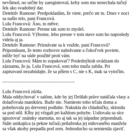
nevšimol, no určite by zaregistroval, keby som mu nenechala tučný
šek ako svadobný dar.
Detektív Ramone: Predpokladám, že viete, prečo ste tu. Dnes v noci
sa našlo telo, pani Francová.
Lulu Francová: Áno, to mŕtve.
Detektív Ramone: Presne tak som to myslel.
Lulu Francová: Výborne, lebo presne v tom stave som ho naposledy
videla aj ja.
Detektív Ramone: Priznávate sa k vražde, pani Francová?
Pripomínam, že tento rozhovor nahrávame a čokoľvek poviete,
môže byť na súde použité proti vám.
Lulu Francová: Mám to zopakovať? Poslednýkrát uvádzam do
záznamu, že ja, Lulu Francová, som toho muža zabila. Pri
zapisovaní nezabúdajte, že sa píšem s C, nie s K, inak sa vytočím.
———————————————-
Lulu Francová zúrila.
Mala oddychovať v salóne, kde by jej Delilah práve natáčala vlasy a
dolaďovala manikúru. Ibaže nie. Namiesto toho trčala doma a
pobehovala po drevenej podlahe. Nakukla do chladničky, sklonila
sa pod stôl. Kĺby jej vŕzgali pri každom pohybe. Usilovala sa síce
ignorovať známky starnutia, no aj tak sa jej nápadne pripomínali.
Stále unikajúca (a pekne tučná) peňaženka jej milovaného manžela
sa však akoby prepadla pod zem. Jednoducho sa nemienila zjaviť.