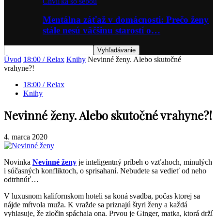
Chvíľka so sebou
Mentálna záťaž v domácnosti: Prečo ženy
stále nesú väčšinu starostí o…
Úvod
18:00 / Relax
Knihy
Nevinné ženy. Alebo skutočné
vrahyne?!
18:00 / Relax
Knihy
Nevinné ženy. Alebo skutočné vrahyne?!
4. marca 2020
Novinka
Nevinné ženy
je inteligentný príbeh o vzťahoch, minulých
i súčasných konfliktoch, o sprisahaní. Nebudete sa vedieť od neho
odtrhnúť…
V luxusnom kalifornskom hoteli sa koná svadba, počas ktorej sa
nájde mŕtvola muža. K vražde sa priznajú štyri ženy a každá
vyhlasuje, že zločin spáchala ona. Prvou je Ginger, matka, ktorá drží