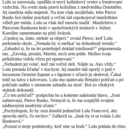
Lulu sa narovnala, oprášila si nový kašmírový sveter a frustrovane
vzdychla. Na svetri mala pravú kožušinu z medviedika čistotného.
Jej manžela stála majetok. Na tom však nezáležalo, lebo Pierce
Banks bol slušne prachatý a veľmi rád uspokojoval manželkinu
vášeň pre módu. Lulu sa však tiež musela snažiť. Manželstvo s
Pierceom Banksom bolo v spoločenských kruhoch v Južnej
Karolíne zamestnanie na plný úväzok.
„Upokoj sa, zlato, niekde sa objaví,“ zvolal Pierce, keď Lulu
prehrmela okolo. „Nemala by si meškať na dohodnutý termín.“
„Zabudol si, že na let potrebuješ doklad totožnosti?“ pripomenula
mu. „Zavolaj, prosím, Marshi, nech sem príde. Možno tvoju
peňaženku videla včera pri upratovaní.“
„Nebudem jej volať, keď má voľný deň. Nájde sa. Ako vždy.“
Lulu prestala hľadať v kuchyni. Jej manžel stál opretý o pult v
luxusnom čiernom župane a s ligotom v očiach ju sledoval. Čakal
totiž na kávu z kávovaru. Lulu mu opätovala flirtujúci pohľad a pri
pohľade naňho v momente zabudla na zlosť. Bol zo všetkých
stránok dokonalý.
„Čo ten pohľad?“ podpichla ho a koketne naklonila hlavu. „Som
nahnevaná, Pierce Banks. Nemysli si, že ma rozptýliš svojimi
nádhernými modrými očami.“
„Pochybujem, že by som donútil jedinečnú Lulu Francovú, aby
spravila niečo, čo nechce.“ Zaškeril sa. „Inak by si sa volala Lulu
Banksová.“
„Poznal si moje podmienky, keď sme sa brali.“ Lulu pridala do tónu