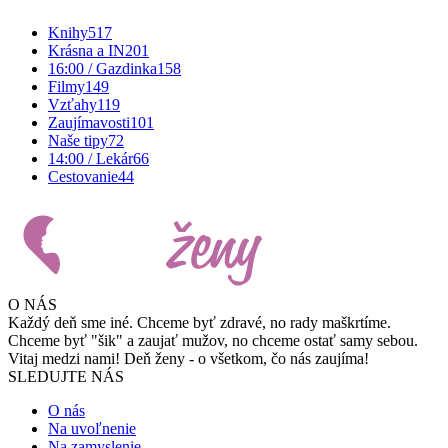
Knihy
517
Krásna a IN
201
16:00 / Gazdinka
158
Filmy
149
Vzťahy
119
Zaujímavosti
101
Naše tipy
72
14:00 / Lekár
66
Cestovanie
44
O NÁS
Každý deň sme iné. Chceme byť zdravé, no rady maškrtíme.
Chceme byť "šik" a zaujať mužov, no chceme ostať samy sebou.
Vitaj medzi nami! Deň ženy - o všetkom, čo nás zaujíma!
SLEDUJTE NÁS
O nás
Na uvoľnenie
Na zamyslenie