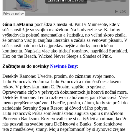
Gina LaManna
pochádza z mesta St. Paul v Minnesote, kde v
súčasnosti žije so svojím manželom. Na Univerzite sv. Kataríny
vyštudovala poistnú matematiku a štatistiku, no veľmi skoro zistila,
že omnoho viac ju zaujíma literatúra a začala sa venovať písaniu. V
súčasnosti patrí medzi najpredávanejšie autorky amerického
kontinentu. Napísala viac ako tridsať románov, napríklad Sprinkled,
Hex on the Beach, Wicked Never Sleeps a Shades of Pink.
Začítajte sa do novinky
Nevinné ženy
:
Detektív Ramone: Uveďte, prosím, do záznamu svoje meno.
Lulu Francová: Volám sa Lulu Francová a mám šesťdesiatosem
rokov. V priezvisku mám C. Prosím, zapíšte to správne.
Opravovanie chýb v právnych dokumentoch je hotová nočná mora.
Detektív Ramone: Tento rozhovor nahrávame, pani Francová. Vaše
meno prepíšeme správne. Uveďte, prosím, dátum, kedy ste prišli do
zariadenia Serenity Spa a Resort, aj dôvod vášho pobytu.
Lulu Francová: Prišla som šestnásteho augusta spolu s manželom
Pierceom Banksom. Rezervovali sme si na týždeň apartmán, keďže
nás pozvali na svadbu páru DeBleuová a Banks. Som ženíchova
teta z manželovej strany. Moju neprítomnosť by si synovec zrejme