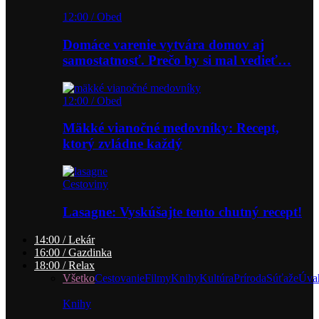
12:00 / Obed
Domáce varenie vytvára domov aj
samostatnosť. Prečo by si mal vedieť…
12:00 / Obed
Mäkké vianočné medovníky: Recept,
ktorý zvládne každý
Cestoviny
Lasagne: Vyskúšajte tento chutný recept!
14:00 / Lekár
16:00 / Gazdinka
18:00 / Relax
Všetko
Cestovanie
Filmy
Knihy
Kultúra
Príroda
Súťaže
Úva
Knihy