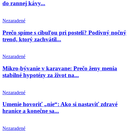
do rannej kávy...
Nezaradené
Prečo spíme s cibuľou pri posteli? Podivný nočný
trend, ktorý zachvátil...
Nezaradené
Mikro-bývanie v karavane: Prečo ženy menia
stabilné hypotézy za život na...
Nezaradené
Umenie hovoriť „nie“: Ako si nastaviť zdravé
hranice a konečne sa...
Nezaradené