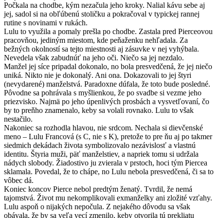
Počkala na chodbe, kým nezačula jeho kroky. Nalial kávu sebe aj
jej, sadol si na obľúbenú stoličku a pokračoval v typickej rannej
rutine s novinami v rukách.
Lulu to využila a pomaly prešla po chodbe. Zastala pred Pierceovou
pracovňou, jediným miestom, kde peňaženku nehľadala. Za
bežných okolností sa tejto miestnosti aj zásuvke v nej vyhýbala.
Nevedela však zabudnúť na jeho oči. Niečo sa jej nezdalo.
Manžel jej síce pripadal dokonalo, no bola presvedčená, že jej niečo
uniká. Nikto nie je dokonalý. Ani ona. Dokazovali to jej štyri
(nevydarené) manželstvá. Paradoxne dúfala, že toto bude posledné.
Pôvodne sa pohrávala s myšlienkou, že po svadbe si vezme jeho
priezvisko. Najmä po jeho úpenlivých prosbách a vysvetľovaní, čo
by to preňho znamenalo, keby sa volali rovnako. Lulu to však
nestačilo.
Nakoniec sa rozhodla hlavou, nie srdcom. Nechala si dievčenské
meno – Lulu Francová (s C, nie s K), pretože to pre ňu aj po takmer
siedmich dekádach života symbolizovalo nezávislosť a vlastnú
identitu. Štyria muži, päť manželstiev, a napriek tomu si udržala
nádych slobody. Žiadostivo ju zvierala v prstoch, hoci tým Piercea
sklamala. Povedal, že to chápe, no Lulu nebola presvedčená, či sa to
vôbec dá.
Koniec koncov Pierce nebol predtým ženatý. Tvrdil, že nemá
tajomstvá. Život mu nekomplikovali exmanželky ani zložité vzťahy.
Lulu aspoň o nijakých nepočula. Z nejakého dôvodu sa však
obávala, že by sa veľa vecí zmenilo, keby otvorila tú prekliatu