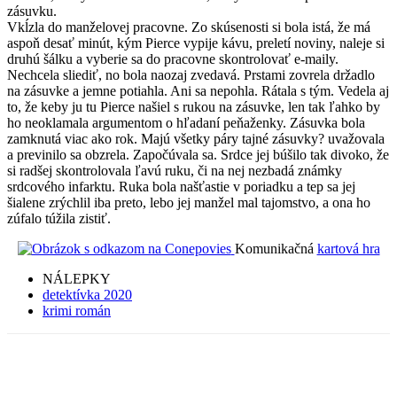
zásuvku.
Vkĺzla do manželovej pracovne. Zo skúsenosti si bola istá, že má
aspoň desať minút, kým Pierce vypije kávu, preletí noviny, naleje si
druhú šálku a vyberie sa do pracovne skontrolovať e-maily.
Nechcela sliediť, no bola naozaj zvedavá. Prstami zovrela držadlo
na zásuvke a jemne potiahla. Ani sa nepohla. Rátala s tým. Vedela aj
to, že keby ju tu Pierce našiel s rukou na zásuvke, len tak ľahko by
ho neoklamala argumentom o hľadaní peňaženky. Zásuvka bola
zamknutá viac ako rok. Majú všetky páry tajné zásuvky? uvažovala
a previnilo sa obzrela. Započúvala sa. Srdce jej búšilo tak divoko, že
si radšej skontrolovala ľavú ruku, či na nej nezbadá známky
srdcového infarktu. Ruka bola našťastie v poriadku a tep sa jej
šialene zrýchlil iba preto, lebo jej manžel mal tajomstvo, a ona ho
zúfalo túžila zistiť.
Komunikačná
kartová hra
NÁLEPKY
detektívka 2020
krimi román