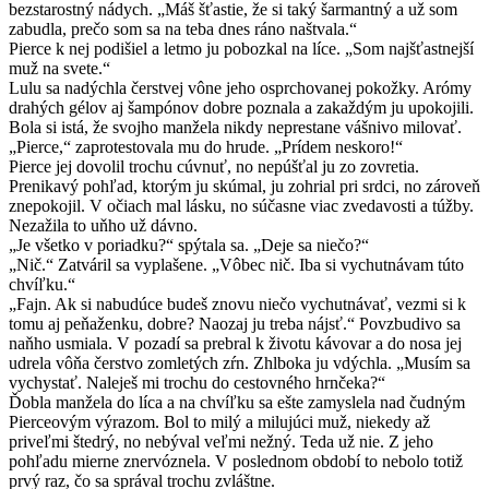
bezstarostný nádych. „Máš šťastie, že si taký šarmantný a už som
zabudla, prečo som sa na teba dnes ráno naštvala.“
Pierce k nej podišiel a letmo ju pobozkal na líce. „Som najšťastnejší
muž na svete.“
Lulu sa nadýchla čerstvej vône jeho osprchovanej pokožky. Arómy
drahých gélov aj šampónov dobre poznala a zakaždým ju upokojili.
Bola si istá, že svojho manžela nikdy neprestane vášnivo milovať.
„Pierce,“ zaprotestovala mu do hrude. „Prídem neskoro!“
Pierce jej dovolil trochu cúvnuť, no nepúšťal ju zo zovretia.
Prenikavý pohľad, ktorým ju skúmal, ju zohrial pri srdci, no zároveň
znepokojil. V očiach mal lásku, no súčasne viac zvedavosti a túžby.
Nezažila to uňho už dávno.
„Je všetko v poriadku?“ spýtala sa. „Deje sa niečo?“
„Nič.“ Zatváril sa vyplašene. „Vôbec nič. Iba si vychutnávam túto
chvíľku.“
„Fajn. Ak si nabudúce budeš znovu niečo vychutnávať, vezmi si k
tomu aj peňaženku, dobre? Naozaj ju treba nájsť.“ Povzbudivo sa
naňho usmiala. V pozadí sa prebral k životu kávovar a do nosa jej
udrela vôňa čerstvo zomletých zŕn. Zhlboka ju vdýchla. „Musím sa
vychystať. Naleješ mi trochu do cestovného hrnčeka?“
Ďobla manžela do líca a na chvíľku sa ešte zamyslela nad čudným
Pierceovým výrazom. Bol to milý a milujúci muž, niekedy až
priveľmi štedrý, no nebýval veľmi nežný. Teda už nie. Z jeho
pohľadu mierne znervóznela. V poslednom období to nebolo totiž
prvý raz, čo sa správal trochu zvláštne.