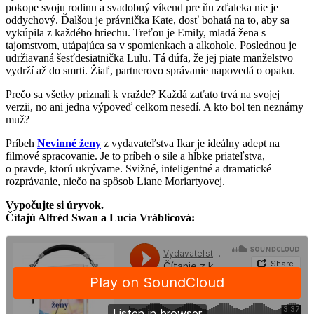
pokope svoju rodinu a svadobný víkend pre ňu zďaleka nie je
oddychový. Ďalšou je právnička Kate, dosť bohatá na to, aby sa
vykúpila z každého hriechu. Treťou je Emily, mladá žena s
tajomstvom, utápajúca sa v spomienkach a alkohole. Poslednou je
udržiavaná šesťdesiatnička Lulu. Tá dúfa, že jej piate manželstvo
vydrží až do smrti. Žiaľ, partnerovo správanie napovedá o opaku.
Prečo sa všetky priznali k vražde? Každá zaťato trvá na svojej
verzii, no ani jedna výpoveď celkom nesedí. A kto bol ten neznámy
muž?
Príbeh
Nevinné ženy
z vydavateľstva Ikar je ideálny adept na
filmové spracovanie. Je to príbeh o sile a hĺbke priateľstva,
o pravde, ktorú ukrývame. Svižné, inteligentné a dramatické
rozprávanie, niečo na spôsob Liane Moriartyovej.
Vypočujte si úryvok.
Čítajú Alfréd Swan a Lucia Vráblicová: