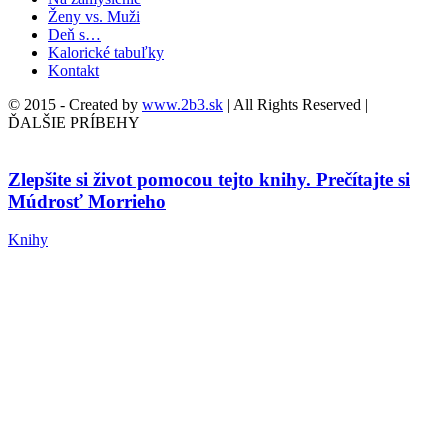
Ženy vs. Muži
Deň s…
Kalorické tabuľky
Kontakt
© 2015 - Created by
www.2b3.sk
| All Rights Reserved |
ĎALŠIE PRÍBEHY
Zlepšite si život pomocou tejto knihy. Prečítajte si
Múdrosť Morrieho
Knihy