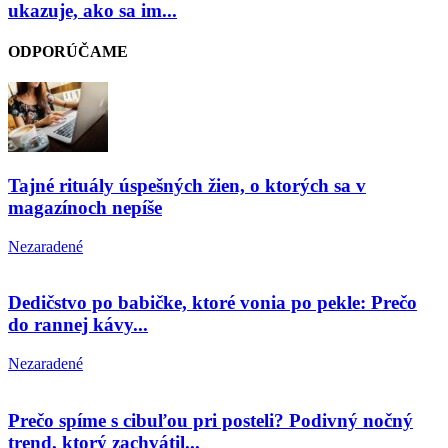
ukazuje, ako sa im...
ODPORÚČAME
Tajné rituály úspešných žien, o ktorých sa v
magazínoch nepíše
Nezaradené
Dedičstvo po babičke, ktoré vonia po pekle: Prečo
do rannej kávy...
Nezaradené
Prečo spíme s cibuľou pri posteli? Podivný nočný
trend, ktorý zachvátil...