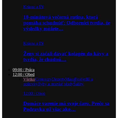
Krásna a IN
10-minútová večerná rutina, ktorá
pomáha schudnúť: Odborníci tvrdia, že
výsledky môžete…
Krásna a IN
Ženy si začali dávať kolagén do kávy a
tvrdia, že chudnú…
09:00 / Práca
12:00 / Obed
Všetko
Cestoviny
Dezerty
Mäso
Predjedlá a
polievky
Ryby a morské plody
Šaláty
12:00 / Obed
Domáce varenie má svoje čaro. Prečo sa
Podravka už viac ako…