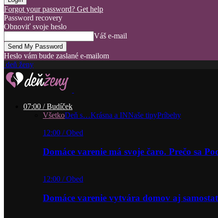
Forgot your password? Get help
Password recovery
Obnoviť svoje heslo
Váš e-mail
Heslo vám bude zaslané e-mailom
deň ženy
07:00 / Budíček
Všetko
Deň s…
Krásna a IN
Naše tipy
Príbehy
12:00 / Obed
Domáce varenie má svoje čaro. Prečo sa P
12:00 / Obed
Domáce varenie vytvára domov aj samostat