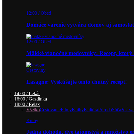
12:00 / Obed
Domáce varenie vytvára domov aj samostat
12:00 / Obed
Mäkké vianočné medovníky: Recept, ktorý 
Cestoviny
Lasagne: Vyskúšajte tento chutný recept!
14:00 / Lekár
16:00 / Gazdinka
18:00 / Relax
Všetko
Cestovanie
Filmy
Knihy
Kultúra
Príroda
Súťaže
Úva
Knihy
Jedna dohoda, dve tajomstvá a množstvo 