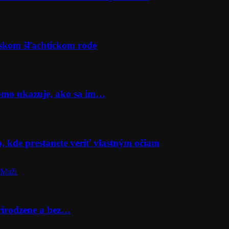
rskom šľachtickom rode
Momo ukazuje, ako sa im…
o, kde prestanete veriť vlastným očiam
 Muži
prirodzene a bez…