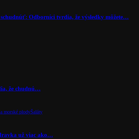
 schudnúť: Odborníci tvrdia, že výsledky môžete…
rdia, že chudnú…
a morské plody
Šaláty
odravka už viac ako…