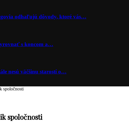
lógovia odhaľujú dôvody, ktoré vás…
 vyrovnať s koncom a…
ále nesú väčšinu starostí o…
k spoločnosti
ik spoločnosti