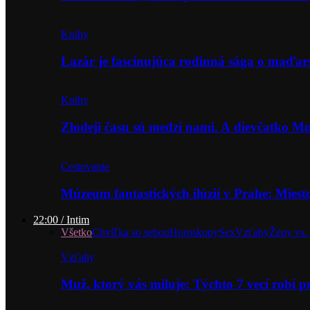
Knihy
Lazár je fascinujúca rodinná sága o maďa
Knihy
Zlodeji času sú medzi nami. A dievčatko 
Cestovanie
Múzeum fantastických ilúzií v Prahe: Miest
22:00 / Intim
Všetko
Chvíľka so sebou
Horoskopy
Sex
Vzťahy
Ženy vs.
Vzťahy
Muž, ktorý vás miluje: Týchto 7 vecí robí 