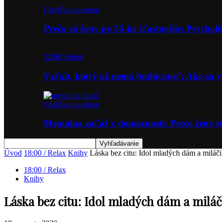
Chvíľka so sebou
Prečo sú ženy po 35-ke šťastnejšie: Psycho
22:00 / Intim
Vzťah, ktorý už nemá budúcnosť: Ako sa
Chvíľka so sebou
Mentálna záťaž v domácnosti: Prečo ženy st
Úvod
18:00 / Relax
Knihy
Láska bez citu: Idol mladých dám a miláči
18:00 / Relax
Knihy
Láska bez citu: Idol mladých dám a miláč