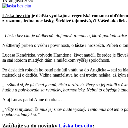
18. augusta 2020
Láska bez citu
je ďalšia vynikajúca regentská romanca obľúbenej 
z rozumu, Jedna noc lásky, Šteklivé tajomstvá, či Vášeň ako liek.
„Láska bez citu je nádherná, dojímavá romanca, ktorá pohladí srdce
Nádherný príbeh o vášni i povinnosti, o láske i hrozbách. Príbeh o to
Lucasa Kendricka, vojvodu Harndona, život naučil, že srdce je človeku 
sa stal idolom mladých dám a miláčikom vyššej spoločnosti.
Po desiatich rokoch ho osud prinútil vrátiť sa do Anglicka – stal sa h
majetok aj o dediča. Vidina manželstva ho ani trochu neláka, až ký
„..všimol si, že pleť má jemnú, čistú a zdravú. Pery sa jej zvlnili v ú
hudbu a pohybovala sa rytmicky, harmonicky. Nebol to obyčajný tanec
A aj Lucas padol Anne do oka…
„Vždy si myslela, že muž jej snov bude vysoký. Tento muž bol len o pár
o jeho svalnatý krk.“
Začítajte sa do novinky
Láska bez citu
: