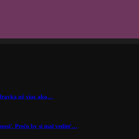
odravka už viac ako…
nosť. Prečo by si mal vedieť…