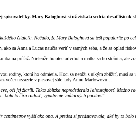
spisovateľky. Mary Baloghová si už získala srdcia desaťtisícok sl
 každého čitateľa. Nečudo, že Mary Baloghová sa teší popularite po ce
m, ako sa Anna a Lucas naučia veriť v samých seba, a že sa oplatí risko
iba na príťaž. Nielenže ho otec odvrhol a matka sa ho stránila, ale zradi
lavou rodiny, ktorá ho odmietla. Hoci sa netúži s nikým zblížiť, musí s
m raz večer nezazrie v plesovej sále lady Annu Marlowovú…
smeve, oči jej žiarili. Takto zblízka nepredstierala ľahostajnosť. Možno 
, bola to číra radosť, vyjadrenie vnútorných pocitov.“
 centimetrov vyšší ako ona. A predsa si predstavovala, aké by to bolo ú