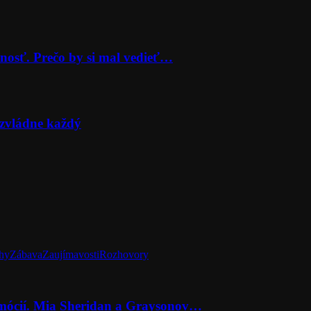
nosť. Prečo by si mal vedieť…
zvládne každý
hy
Zábava
Zaujímavosti
Rozhovory
emócií. Mia Sheridan a Graysonov…