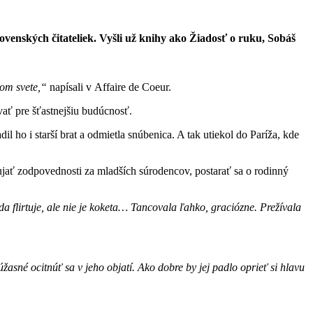
ovenských čitateliek. Vyšli už knihy ako Žiadosť o ruku, Sobáš
lom svete,“
napísali v Affaire de Coeur.
vať pre šťastnejšiu budúcnosť.
l ho i starší brat a odmietla snúbenica. A tak utiekol do Paríža, kde
a ujať zodpovednosti za mladších súrodencov, postarať sa o rodinný
rada flirtuje, ale nie je koketa… Tancovala ľahko, graciózne. Prežívala
žasné ocitnúť sa v jeho objatí. Ako dobre by jej padlo oprieť si hlavu