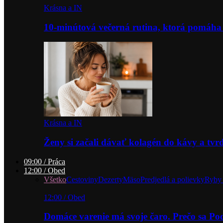
Krásna a IN
10-minútová večerná rutina, ktorá pomáha
Krásna a IN
Ženy si začali dávať kolagén do kávy a tv
09:00 / Práca
12:00 / Obed
Všetko
Cestoviny
Dezerty
Mäso
Predjedlá a polievky
Ryby 
12:00 / Obed
Domáce varenie má svoje čaro. Prečo sa P