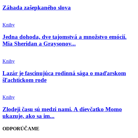
Záhada zašepkaného slova
Knihy
Jedna dohoda, dve tajomstvá a množstvo emócií.
Mia Sheridan a Graysonov...
Knihy
Lazár je fascinujúca rodinná sága o maďarskom
šľachtickom rode
Knihy
Zlodeji času sú medzi nami. A dievčatko Momo
ukazuje, ako sa im...
ODPORÚČAME