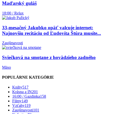
Maďarský guláš
18:00 / Relax
33-mesačný Jakubko opäť valcuje internet:
Najnovšiu recitáciu od Ľudovíta Štúra musíte...
Zaujímavosti
Sviečková na smotane z hovädzieho zadného
Mäso
POPULÁRNE KATEGÓRIE
Knihy
517
Krásna a IN
201
16:00 / Gazdinka
158
Filmy
149
Vzťahy
119
Zaujímavosti
101