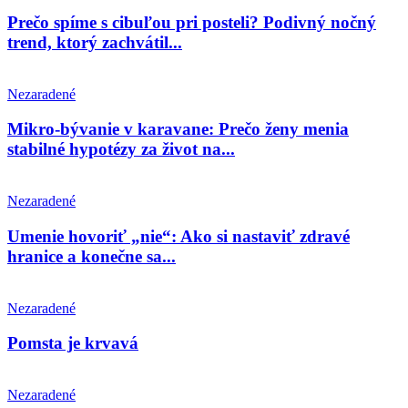
Prečo spíme s cibuľou pri posteli? Podivný nočný
trend, ktorý zachvátil...
Nezaradené
Mikro-bývanie v karavane: Prečo ženy menia
stabilné hypotézy za život na...
Nezaradené
Umenie hovoriť „nie“: Ako si nastaviť zdravé
hranice a konečne sa...
Nezaradené
Pomsta je krvavá
Nezaradené