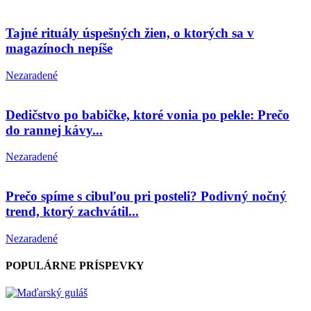
Tajné rituály úspešných žien, o ktorých sa v
magazínoch nepíše
Nezaradené
Dedičstvo po babičke, ktoré vonia po pekle: Prečo
do rannej kávy...
Nezaradené
Prečo spíme s cibuľou pri posteli? Podivný nočný
trend, ktorý zachvátil...
Nezaradené
POPULÁRNE PRÍSPEVKY