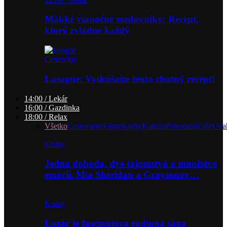
Mäkké vianočné medovníky: Recept,
ktorý zvládne každý
Cestoviny
Lasagne: Vyskúšajte tento chutný recept!
14:00 / Lekár
16:00 / Gazdinka
18:00 / Relax
Všetko
Cestovanie
Filmy
Knihy
Kultúra
Príroda
Súťaže
Úva
Knihy
Jedna dohoda, dve tajomstvá a množstvo
emócií. Mia Sheridan a Graysonov…
Knihy
Lazár je fascinujúca rodinná sága