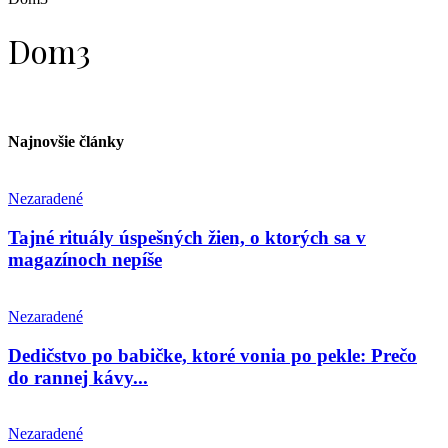
Dom3
Najnovšie články
Nezaradené
Tajné rituály úspešných žien, o ktorých sa v
magazínoch nepíše
Nezaradené
Dedičstvo po babičke, ktoré vonia po pekle: Prečo
do rannej kávy...
Nezaradené