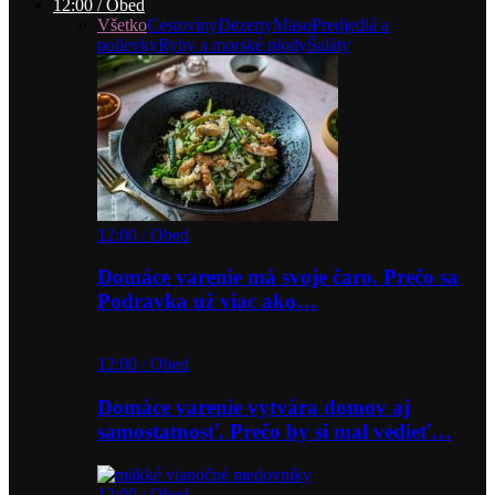
12:00 / Obed
Všetko
Cestoviny
Dezerty
Mäso
Predjedlá a
polievky
Ryby a morské plody
Šaláty
12:00 / Obed
Domáce varenie má svoje čaro. Prečo sa
Podravka už viac ako…
12:00 / Obed
Domáce varenie vytvára domov aj
samostatnosť. Prečo by si mal vedieť…
12:00 / Obed