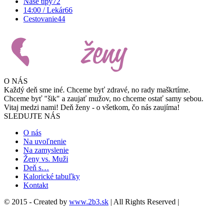
Naše tipy
72
14:00 / Lekár
66
Cestovanie
44
O NÁS
Každý deň sme iné. Chceme byť zdravé, no rady maškrtíme.
Chceme byť "šik" a zaujať mužov, no chceme ostať samy sebou.
Vitaj medzi nami! Deň ženy - o všetkom, čo nás zaujíma!
SLEDUJTE NÁS
O nás
Na uvoľnenie
Na zamyslenie
Ženy vs. Muži
Deň s…
Kalorické tabuľky
Kontakt
© 2015 - Created by
www.2b3.sk
| All Rights Reserved |