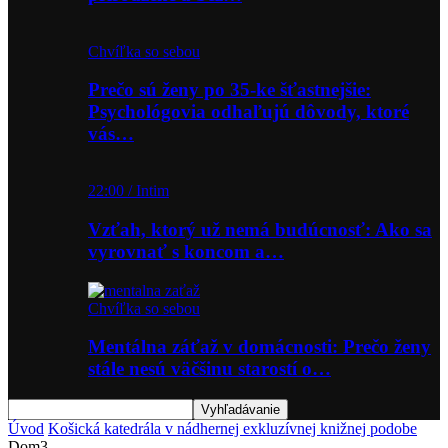
Chvíľka so sebou
Prečo sú ženy po 35-ke šťastnejšie:
Psychológovia odhaľujú dôvody, ktoré
vás…
22:00 / Intim
Vzťah, ktorý už nemá budúcnosť: Ako sa
vyrovnať s koncom a…
Chvíľka so sebou
Mentálna záťaž v domácnosti: Prečo ženy
stále nesú väčšinu starostí o…
Úvod
Košická katedrála v nádhernej exkluzívnej knižnej podobe
Dom3