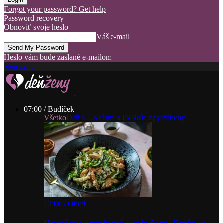
Forgot your password? Get help
Password recovery
Obnoviť svoje heslo
Váš e-mail
Heslo vám bude zaslané e-mailom
deň ženy
07:00 / Budíček
Všetko
Deň s…
Krásna a IN
Naše tipy
Príbehy
12:00 / Obed
Domáce varenie má svoje čaro. Prečo sa