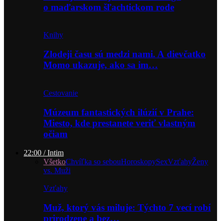
o maďarskom šľachtickom rode
Knihy
Zlodeji času sú medzi nami. A dievčatko
Momo ukazuje, ako sa im…
Cestovanie
Múzeum fantastických ilúzií v Prahe:
Miesto, kde prestanete veriť vlastným
očiam
22:00 / Intim
Všetko
Chvíľka so sebou
Horoskopy
Sex
Vzťahy
Ženy
vs. Muži
Vzťahy
Muž, ktorý vás miluje: Týchto 7 vecí robí
prirodzene a bez…