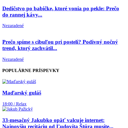
Dedičstvo po babičke, ktoré vonia po pekle: Prečo
do rannej kávy...
Nezaradené
Prečo spíme s cibuľou pri posteli? Podivný nočný
trend, ktorý zachvátil...
Nezaradené
POPULÁRNE PRÍSPEVKY
Maďarský guláš
18:00 / Relax
33-mesačný Jakubko opäť valcuje internet:
Najnovšiu recitáciu od Ľudovíta Štúra musíte...