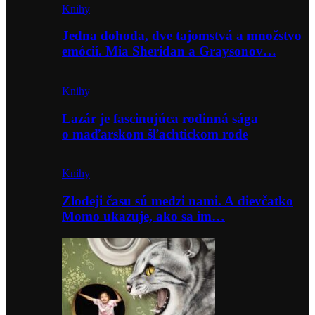
Knihy
Jedna dohoda, dve tajomstvá a množstvo
emócií. Mia Sheridan a Graysonov…
Knihy
Lazár je fascinujúca rodinná sága
o maďarskom šľachtickom rode
Knihy
Zlodeji času sú medzi nami. A dievčatko
Momo ukazuje, ako sa im…