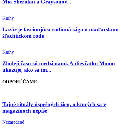
Mia Sheridan a Graysonov...
Knihy
Lazár je fascinujúca rodinná sága o maďarskom
šľachtickom rode
Knihy
Zlodeji času sú medzi nami. A dievčatko Momo
ukazuje, ako sa im...
ODPORÚČAME
Tajné rituály úspešných žien, o ktorých sa v
magazínoch nepíše
Nezaradené