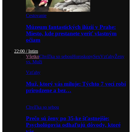
Cestovanie
Múzeum fantastických ilúzií v Prahe:
Miesto, kde prestanete veriť vlastným
očiam
22:00 / Intim
Všetko
Chvíľka so sebou
Horoskopy
Sex
Vzťahy
Ženy
vs. Muži
Vzťahy
Muž, ktorý vás miluje: Týchto 7 vecí robí
prirodzene a bez…
Chvíľka so sebou
Prečo sú ženy po 35-ke šťastnejšie:
Psychológovia odhaľujú dôvody, ktoré
vás…