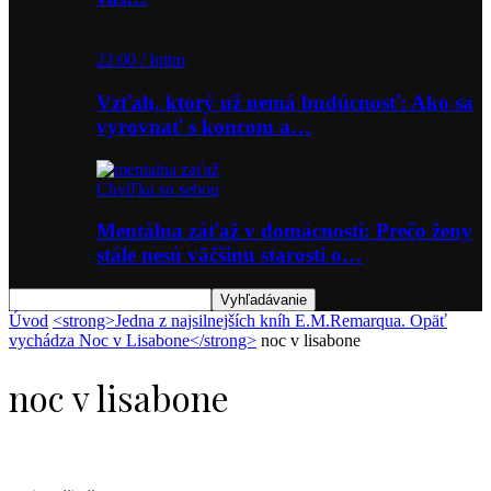
22:00 / Intim
Vzťah, ktorý už nemá budúcnosť: Ako sa
vyrovnať s koncom a…
Chvíľka so sebou
Mentálna záťaž v domácnosti: Prečo ženy
stále nesú väčšinu starostí o…
Úvod
<strong>Jedna z najsilnejších kníh E.M.Remarqua. Opäť
vychádza Noc v Lisabone</strong>
noc v lisabone
noc v lisabone