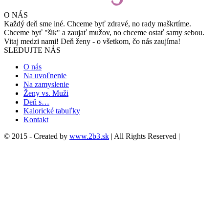
O NÁS
Každý deň sme iné. Chceme byť zdravé, no rady maškrtíme.
Chceme byť "šik" a zaujať mužov, no chceme ostať samy sebou.
Vitaj medzi nami! Deň ženy - o všetkom, čo nás zaujíma!
SLEDUJTE NÁS
O nás
Na uvoľnenie
Na zamyslenie
Ženy vs. Muži
Deň s…
Kalorické tabuľky
Kontakt
© 2015 - Created by
www.2b3.sk
| All Rights Reserved |