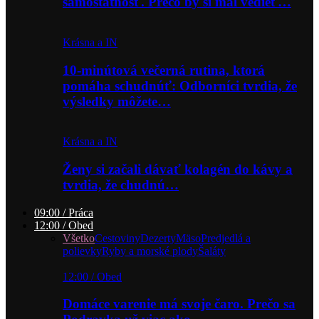
samostatnosť. Prečo by si mal vedieť…
Krásna a IN
10-minútová večerná rutina, ktorá
pomáha schudnúť: Odborníci tvrdia, že
výsledky môžete…
Krásna a IN
Ženy si začali dávať kolagén do kávy a
tvrdia, že chudnú…
09:00 / Práca
12:00 / Obed
Všetko
Cestoviny
Dezerty
Mäso
Predjedlá a
polievky
Ryby a morské plody
Šaláty
12:00 / Obed
Domáce varenie má svoje čaro. Prečo sa