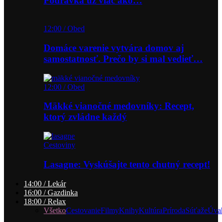
Podravka už viac ako…
12:00 / Obed
Domáce varenie vytvára domov aj
samostatnosť. Prečo by si mal vedieť…
12:00 / Obed
Mäkké vianočné medovníky: Recept,
ktorý zvládne každý
Cestoviny
Lasagne: Vyskúšajte tento chutný recept!
14:00 / Lekár
16:00 / Gazdinka
18:00 / Relax
Všetko
Cestovanie
Filmy
Knihy
Kultúra
Príroda
Súťaže
Úva