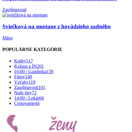
Zaujímavosti
Sviečková na smotane z hovädzieho zadného
Mäso
POPULÁRNE KATEGÓRIE
Knihy
517
Krásna a IN
201
16:00 / Gazdinka
158
Filmy
149
Vzťahy
119
Zaujímavosti
101
Naše tipy
72
14:00 / Lekár
66
Cestovanie
44