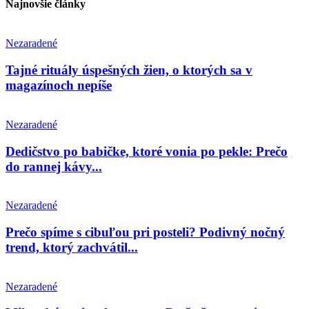
Najnovšie články
Nezaradené
Tajné rituály úspešných žien, o ktorých sa v
magazínoch nepíše
Nezaradené
Dedičstvo po babičke, ktoré vonia po pekle: Prečo
do rannej kávy...
Nezaradené
Prečo spíme s cibuľou pri posteli? Podivný nočný
trend, ktorý zachvátil...
Nezaradené