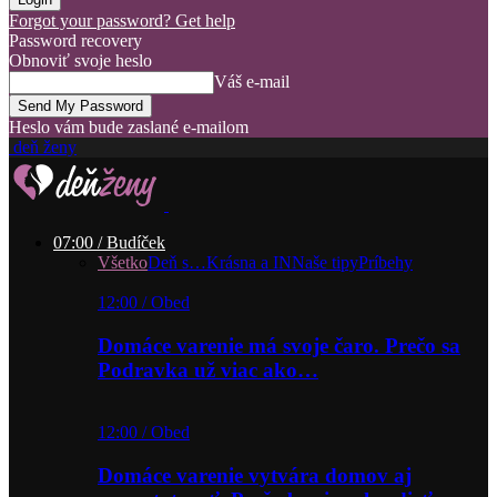
Forgot your password? Get help
Password recovery
Obnoviť svoje heslo
Váš e-mail
Heslo vám bude zaslané e-mailom
deň ženy
07:00 / Budíček
Všetko
Deň s…
Krásna a IN
Naše tipy
Príbehy
12:00 / Obed
Domáce varenie má svoje čaro. Prečo sa
Podravka už viac ako…
12:00 / Obed
Domáce varenie vytvára domov aj