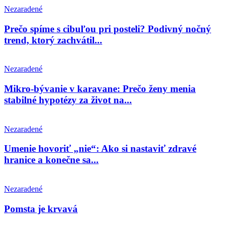
Nezaradené
Prečo spíme s cibuľou pri posteli? Podivný nočný
trend, ktorý zachvátil...
Nezaradené
Mikro-bývanie v karavane: Prečo ženy menia
stabilné hypotézy za život na...
Nezaradené
Umenie hovoriť „nie“: Ako si nastaviť zdravé
hranice a konečne sa...
Nezaradené
Pomsta je krvavá