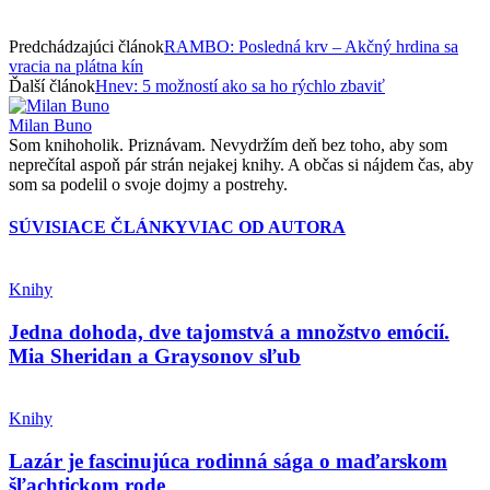
Predchádzajúci článok
RAMBO: Posledná krv – Akčný hrdina sa
vracia na plátna kín
Ďalší článok
Hnev: 5 možností ako sa ho rýchlo zbaviť
Milan Buno
Som knihoholik. Priznávam. Nevydržím deň bez toho, aby som
neprečítal aspoň pár strán nejakej knihy. A občas si nájdem čas, aby
som sa podelil o svoje dojmy a postrehy.
SÚVISIACE ČLÁNKY
VIAC OD AUTORA
Knihy
Jedna dohoda, dve tajomstvá a množstvo emócií.
Mia Sheridan a Graysonov sľub
Knihy
Lazár je fascinujúca rodinná sága o maďarskom
šľachtickom rode