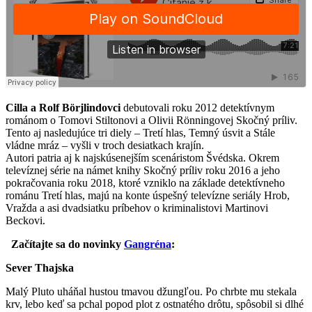
Cilla a Rolf Börjlindovci
debutovali roku 2012 detektívnym
románom o Tomovi Stiltonovi a Olivii Rönningovej Skočný príliv.
Tento aj nasledujúce tri diely – Tretí hlas, Temný úsvit a Stále
vládne mráz – vyšli v troch desiatkach krajín.
Autori patria aj k najskúsenejším scenáristom Švédska. Okrem
televíznej série na námet knihy Skočný príliv roku 2016 a jeho
pokračovania roku 2018, ktoré vzniklo na základe detektívneho
románu Tretí hlas, majú na konte úspešný televízne seriály Hrob,
Vražda a asi dvadsiatku príbehov o kriminalistovi Martinovi
Beckovi.
Začítajte sa do novinky
Gangréna
:
Sever Thajska
Malý Pluto uháňal hustou tmavou džungľou. Po chrbte mu stekala
krv, lebo keď sa pchal popod plot z ostnatého drôtu, spôsobil si dlhé