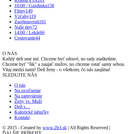
Krásna a IN
201
16:00 / Gazdinka
158
Filmy
149
Vzťahy
119
Zaujímavosti
101
Naše tipy
72
14:00 / Lekár
66
Cestovanie
44
O NÁS
Každý deň sme iné. Chceme byť zdravé, no rady maškrtíme.
Chceme byť "šik" a zaujať mužov, no chceme ostať samy sebou.
Vitaj medzi nami! Deň ženy - o všetkom, čo nás zaujíma!
SLEDUJTE NÁS
O nás
Na uvoľnenie
Na zamyslenie
Ženy vs. Muži
Deň s…
Kalorické tabuľky
Kontakt
© 2015 - Created by
www.2b3.sk
| All Rights Reserved |
ĎALŠIE PRÍBEHY