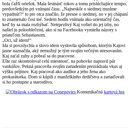
bola ťažší oriešok. Mala šestnásť rokov a tomu prislúchajúce tempo,
predovšetkým pri vnímaní času. „Najneskôr o siedmej musíme
vypadnúť!“ to pre otca značilo, že presne o siedmej, no v jej chápaní
to znamenalo čosi iné. Sedem hodín vnímala ako orientačný čas,
keď by sa mala rozhýbať. Netrpezlivý Kaj vošiel do jej izby, no
našiel ju polooblečenú, ako si na Facebooku vymieňa názory s
priateľom Sebastianom.
„Oci, už idem!“
Ida si povzdychla a slovo idem vyslovila spôsobom, ktorým Kajovi
jasne naznačila, aký nemožný je tým svojím večným stresovaním.
Kaj zaťal zuby a pobral sa do pracovne.
Ešte raz skontroloval celú miestnosť, na pohovke napravil pár
vankúšov. Pekná pracovňa svojím zariadením prezrádzala vkus aj
výšku príjmov. Kaj pracoval ako audítor a jeho žena ako
prokurátorka. Dom si kúpili z manželkinho dedičstva a zariaďovali
si ho postupne a starostlivo.
Komunikačná
kartová hra