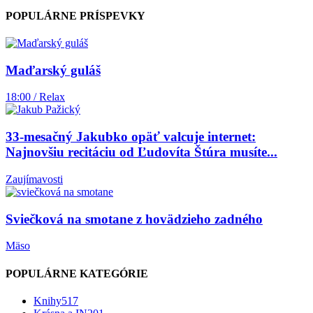
POPULÁRNE PRÍSPEVKY
Maďarský guláš
18:00 / Relax
33-mesačný Jakubko opäť valcuje internet:
Najnovšiu recitáciu od Ľudovíta Štúra musíte...
Zaujímavosti
Sviečková na smotane z hovädzieho zadného
Mäso
POPULÁRNE KATEGÓRIE
Knihy
517