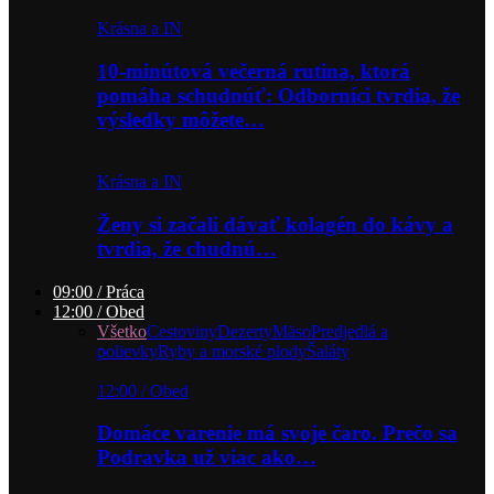
Krásna a IN
10-minútová večerná rutina, ktorá
pomáha schudnúť: Odborníci tvrdia, že
výsledky môžete…
Krásna a IN
Ženy si začali dávať kolagén do kávy a
tvrdia, že chudnú…
09:00 / Práca
12:00 / Obed
Všetko
Cestoviny
Dezerty
Mäso
Predjedlá a
polievky
Ryby a morské plody
Šaláty
12:00 / Obed
Domáce varenie má svoje čaro. Prečo sa
Podravka už viac ako…