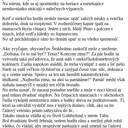
Na miesta, kde sa aj spomienky na horiace a nariekajúce
nemluvniatko strácajú v mliečnych výparoch.
Keď o niekoľko hodín neskôr mesiac opäť zakryli mraky a sviečka
dohorela, drak sa rozplynul. V rozhorúčenej kajute spali na
matracoch štyria chlapci. Jeden z nich, Malý Pluto s palcom v
ústach, ležal vedľa klietky so šupinavcom.
No už prichádzajúce ráno ho donúti opäť si na všetko spomenúť.
Ako zvyčajne, obyvateľov Štokholmu zaskočil mráz a sneženie.
„Dofrasa, čo to má byť? Teraz? Koncom zimy?“ Za pár hodín sa
vytvorila taká poľadovica, že autá stáli v niekoľkokilometrových
kolónach. Ľudia napokon usúdili, že treba vystúpiť z auta a ísť pešo.
Sneh sa valil veľkou rýchlosťou a zasýpal čoraz viac ulíc, dokonca
aj v centre mesta. Správy sa len tak hemžili katastrofickými
titulkami: „Najhoršia zima, na akú sa pamätáme!“ Pamäť médií však
siahala nanajvýš o nejaký ten rôčik dozadu.
No treba uznať, že naozaj poriadne snežilo a mráz v noci klesol aj
pod mínus dvadsať stupňov. Na čerpacích staniciach i v obchodoch
ľudia vykúpili nemrznúcu zmes a balíky dreva na podkurovanie. Tí,
ktorí sa odvážili vystrčiť nos z teplých domov, cítili, ako sa im
ľadový vetrisko priam zahryzáva do líc.
Takáto situácia vládla aj vo štvrti Gribbylund v meste Täby.
Bol dvadsiaty štvrtý február, sedem hodín ráno a snežný pluh robil
všetko, čo vládal, aby nesprávne parkujúce autá zmenil na ľadovú