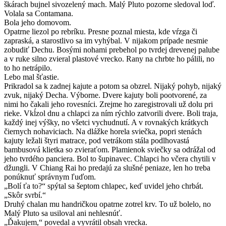
škárach bujnel sivozelený mach. Malý Pluto pozorne sledoval loď.
Volala sa Contamana.
Bola jeho domovom.
Opatrne liezol po rebríku. Presne poznal miesta, kde vŕzga či
zapraská, a starostlivo sa im vyhýbal. V nijakom prípade nesmie
zobudiť Dechu. Bosými nohami prebehol po tvrdej drevenej palube
a v ruke silno zvieral plastové vrecko. Rany na chrbte ho pálili, no
to ho netrápilo.
Lebo mal šťastie.
Prikradol sa k zadnej kajute a potom sa obzrel. Nijaký pohyb, nijaký
zvuk, nijaký Decha. Výborne. Dvere kajuty boli pootvorené, za
nimi ho čakali jeho rovesníci. Zrejme ho zaregistrovali už dolu pri
rieke. Vkĺzol dnu a chlapci za ním rýchlo zatvorili dvere. Boli traja,
každý inej výšky, no všetci vychudnutí. A v rovnakých krátkych
čiernych nohaviciach. Na dlážke horela sviečka, popri stenách
kajuty ležali štyri matrace, pod vetrákom stála podlhovastá
bambusová klietka so zvieraťom. Plamienok sviečky sa odrážal od
jeho tvrdého panciera. Bol to šupinavec. Chlapci ho včera chytili v
džungli. V Chiang Rai ho predajú za slušné peniaze, len ho treba
ponúknuť správnym ľuďom.
„Bolí ťa to?“ spýtal sa šeptom chlapec, keď uvidel jeho chrbát.
„Skôr svrbí.“
Druhý chalan mu handričkou opatrne zotrel krv. To už bolelo, no
Malý Pluto sa usiloval ani nehlesnúť.
„Ďakujem,“ povedal a vyvrátil obsah vrecka.