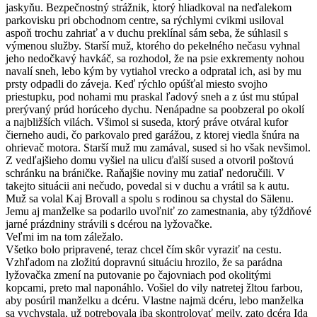
jaskyňu. Bezpečnostný strážnik, ktorý hliadkoval na neďalekom
parkovisku pri obchodnom centre, sa rýchlymi cvikmi usiloval
aspoň trochu zahriať a v duchu preklínal sám seba, že súhlasil s
výmenou služby. Starší muž, ktorého do pekelného nečasu vyhnal
jeho nedočkavý havkáč, sa rozhodol, že na psie exkrementy nohou
navalí sneh, lebo kým by vytiahol vrecko a odpratal ich, asi by mu
prsty odpadli do záveja. Keď rýchlo opúšťal miesto svojho
priestupku, pod nohami mu praskal ľadový sneh a z úst mu stúpal
prerývaný prúd horúceho dychu. Nenápadne sa poobzeral po okolí
a najbližších vilách. Všimol si suseda, ktorý práve otváral kufor
čierneho audi, čo parkovalo pred garážou, z ktorej viedla šnúra na
ohrievač motora. Starší muž mu zamával, sused si ho však nevšimol.
Z vedľajšieho domu vyšiel na ulicu ďalší sused a otvoril poštovú
schránku na bráničke. Raňajšie noviny mu zatiaľ nedoručili. V
takejto situácii ani nečudo, povedal si v duchu a vrátil sa k autu.
Muž sa volal Kaj Brovall a spolu s rodinou sa chystal do Sälenu.
Jemu aj manželke sa podarilo uvoľniť zo zamestnania, aby týždňové
jarné prázdniny strávili s dcérou na lyžovačke.
Veľmi im na tom záležalo.
Všetko bolo pripravené, teraz chcel čím skôr vyraziť na cestu.
Vzhľadom na zložitú dopravnú situáciu hrozilo, že sa parádna
lyžovačka zmení na putovanie po čajovniach pod okolitými
kopcami, preto mal naponáhlo. Vošiel do vily natretej žltou farbou,
aby posúril manželku a dcéru. Vlastne najmä dcéru, lebo manželka
sa vychystala, už potrebovala iba skontrolovať mejly, zato dcéra Ida