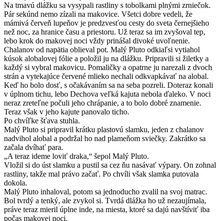
Na tmavú dlážku sa vysypali rastliny s tobolkami plnými zrniečok.
Pár sekúnd nemo zízali na makovice. Všetci dobre vedeli, že
mámivá červeň lupeňov je predzvesťou cesty do sveta černejšieho
než noc, za hranice času a priestoru. Už teraz sa im zvyšoval tep,
lebo krok do makovej noci vždy prinášal divoké uvoľnenie.
Chalanov od napätia oblieval pot. Malý Pluto odkiaľsi vytiahol
kúsok alobalovej fólie a položil ju na dlážku. Pripravili si žiletky a
každý si vybral makovicu. Pomaličky a opatrne ju narezali z dvoch
strán a vytekajúce červené mlieko nechali odkvapkávať na alobal.
Keď ho bolo dosť, s očakávaním sa na seba pozreli. Doteraz konali
v úplnom tichu, lebo Dechova veľká kajuta nebola ďaleko. V noci
neraz zreteľne počuli jeho chrápanie, a to bolo dobré znamenie.
Teraz však v jeho kajute panovalo ticho.
Po chvíľke šťava stuhla.
Malý Pluto si pripravil krátku plastovú slamku, jeden z chalanov
nadvihol alobal a podržal ho nad plameňom sviečky. Zakrátko sa
začala dvíhať para.
„A teraz ideme loviť draka,“ šepol Malý Pluto.
Vložil si do úst slamku a pustil sa cez ňu nasávať výpary. On zohnal
rastliny, takže mal právo začať. Po chvíli však slamka putovala
dokola.
Malý Pluto inhaloval, potom sa jednoducho zvalil na svoj matrac.
Bol tvrdý a tenký, ale zvykol si. Tvrdá dlážka ho už nezaujímala,
práve teraz mieril úplne inde, na miesta, ktoré sa dajú navštíviť iba
počas makovej noci.