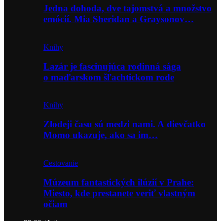
Jedna dohoda, dve tajomstvá a množstvo
emócií. Mia Sheridan a Graysonov…
Knihy
Lazár je fascinujúca rodinná sága
o maďarskom šľachtickom rode
Knihy
Zlodeji času sú medzi nami. A dievčatko
Momo ukazuje, ako sa im…
Cestovanie
Múzeum fantastických ilúzií v Prahe:
Miesto, kde prestanete veriť vlastným
očiam