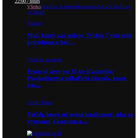
22:00 / Intim
Všetko
Chvíľka so sebou
Horoskopy
Sex
Vzťahy
Ženy
vs. Muži
Vzťahy
Muž, ktorý vás miluje: Týchto 7 vecí robí
prirodzene a bez…
Chvíľka so sebou
Prečo sú ženy po 35-ke šťastnejšie:
Psychológovia odhaľujú dôvody, ktoré
vás…
22:00 / Intim
Vzťah, ktorý už nemá budúcnosť: Ako sa
vyrovnať s koncom a…