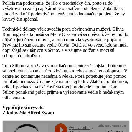
Polícia má podozrenie, že išlo o teroristický čin, preto sa do
vyšetrovania zapája aj Národné operatívne oddelenie. Zakrátko sa
podarí zatknúť podozrivého, lenže ten jednoznačne popiera, že by
krvavý čin spáchal.
Technické dôkazy však svedčia proti obvinenému mužovi. Olivia
Rönningová a komisárka Mette Olsäterová sa obávajú, že by mohlo
dôjsť k justičnému omylu, a preto obnovia vyšetrovanie prípadu.
Prvý raz ho samostatne vedie Olivia. Ocitá sa vo svete, kde sa muži
dopúšťajú sexuálnych zločinov a v záujme udržania moci sú
schopní čohokoľvek.
Tom Stilton sa zdržiava v meditačnom centre v Thajsku. Potrebuje
sa pozbierať a spamätať zo zločinu, ktorého sa nedávno dopustil. V
centre ho kontaktuje neznáma Švédka, ktorá potrebuje jeho pomoc
pri hľadaní muža. Údajne žije na riečnej lodi v Zlatom trojuholníku,
odkiaľ pochádza veľká časť svetovej produkcie heroínu. Tom
Stilton ponúkanú prácu prijme a vyšetrovanie vedie k nečakaným
odhaleniam.
Vypočujte si úryvok.
Z knihy číta Alfréd Swan: