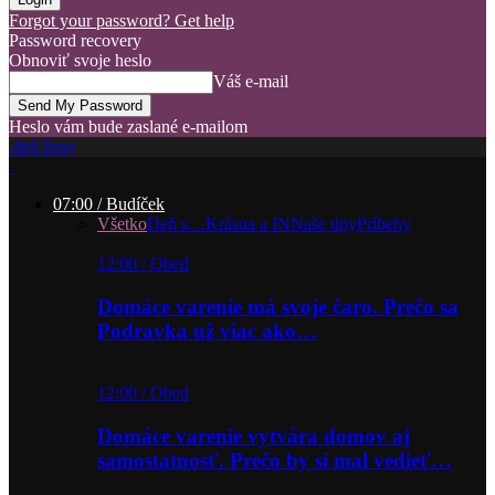
Forgot your password? Get help
Password recovery
Obnoviť svoje heslo
Váš e-mail
Heslo vám bude zaslané e-mailom
deň ženy
07:00 / Budíček
Všetko
Deň s…
Krásna a IN
Naše tipy
Príbehy
12:00 / Obed
Domáce varenie má svoje čaro. Prečo sa
Podravka už viac ako…
12:00 / Obed
Domáce varenie vytvára domov aj
samostatnosť. Prečo by si mal vedieť…