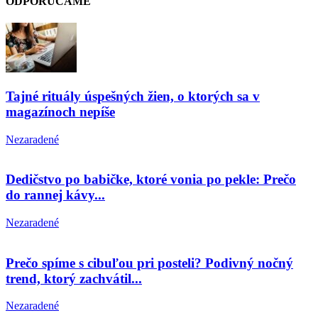
ODPORÚČAME
Tajné rituály úspešných žien, o ktorých sa v
magazínoch nepíše
Nezaradené
Dedičstvo po babičke, ktoré vonia po pekle: Prečo
do rannej kávy...
Nezaradené
Prečo spíme s cibuľou pri posteli? Podivný nočný
trend, ktorý zachvátil...
Nezaradené