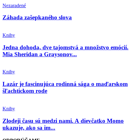
Nezaradené
Záhada zašepkaného slova
Knihy
Jedna dohoda, dve tajomstvá a množstvo emócií.
Mia Sheridan a Graysonov...
Knihy
Lazár je fascinujúca rodinná sága o maďarskom
šľachtickom rode
Knihy
Zlodeji času sú medzi nami. A dievčatko Momo
ukazuje, ako sa im...