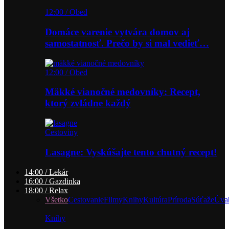
12:00 / Obed
Domáce varenie vytvára domov aj
samostatnosť. Prečo by si mal vedieť…
12:00 / Obed
Mäkké vianočné medovníky: Recept,
ktorý zvládne každý
Cestoviny
Lasagne: Vyskúšajte tento chutný recept!
14:00 / Lekár
16:00 / Gazdinka
18:00 / Relax
Všetko
Cestovanie
Filmy
Knihy
Kultúra
Príroda
Súťaže
Úva
Knihy