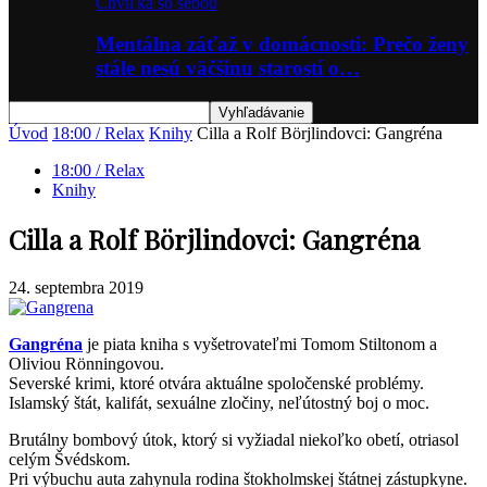
Chvíľka so sebou
Mentálna záťaž v domácnosti: Prečo ženy
stále nesú väčšinu starostí o…
Úvod
18:00 / Relax
Knihy
Cilla a Rolf Börjlindovci: Gangréna
18:00 / Relax
Knihy
Cilla a Rolf Börjlindovci: Gangréna
24. septembra 2019
Gangréna
je piata kniha s vyšetrovateľmi Tomom Stiltonom a
Oliviou Rönningovou.
Severské krimi, ktoré otvára aktuálne spoločenské problémy.
Islamský štát, kalifát, sexuálne zločiny, neľútostný boj o moc.
Brutálny bombový útok, ktorý si vyžiadal niekoľko obetí, otriasol
celým Švédskom.
Pri výbuchu auta zahynula rodina štokholmskej štátnej zástupkyne.