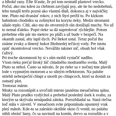
a hlboké rany. Ešte šťastie, že pri tom nestratil plastové vrecko.
Počul, ako mu kdesi za chrbtom zavýjajú psy, ale tie ho nedobehnú,
lebo tunajší terén pozná ako vlastnú dlaň, dokonca aj v najväčšej
tme. Pluto má dvanásť rokov, z nich štyri prežil tu. Po klzkom
bahnitom chodníku sa zošmykol ku korytu rieky. Medzi stromami
sálalo teplo. Cítil, ako mu do otvorených rán dorážajú muchy. No už
to nemal ďaleko. Popri rieke sa dá napredovať rýchlejšie. Potom
prebehne ešte pár sto metrov po pláži a už bude v bezpečí. Na
okamih zastal, aby lapil dych. Psí štekot ustal. Teraz počul iba
známe zvuky a tlmený hukot žltohnedej tečúcej vody. Pre istotu
opäť skontroloval vrecko. Nevážilo takmer nič, obsah bol však
ťaživý.
Pri troche skromnosti by si s ním mohli vystačiť nadlho.
Vtom rieku preťal široký lúč chladného modrastého svetla. Malý
Pluto sa strhol. Často sa stávalo, že po rieke sa v nočnej tme plavili
lode s vypnutým motorom a so silným reflektorom. Na palube
striehli nebezpeční chlapi a snorili po chlapcoch, ktorí sa dostali za
ostnatý plot.
Tentoraz márne.
Mraky sa rozostúpili a uvoľnili miesto jasnému mesačnému splnu.
Malý Pluto prudko vydýchol a prebehol posledný úsek k svahu, za
ktorým sa skrývala nenápadná zátoka. Porozhliadal sa. Stará riečna
loď stála v závetrí. V mesačnom svite pripomínala opustený vrak
plný mátoh. Kde-tu sa zalesklo okrúhle okno či ventil, no palubu
stihli obrásť liany, čo sa navinuli na komín, drevo sa rozsušilo a v