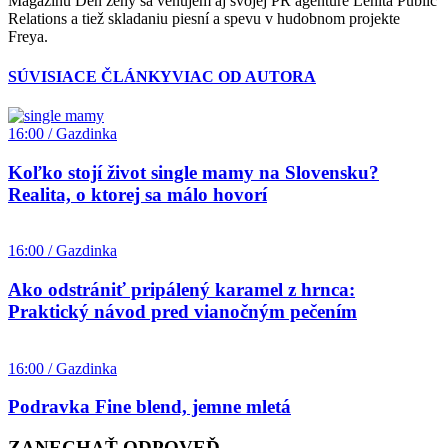
Magazínu Deň ženy sa venujem aj svojej PR agentúre Lenita Public
Relations a tiež skladaniu piesní a spevu v hudobnom projekte
Freya.
SÚVISIACE ČLÁNKY
VIAC OD AUTORA
16:00 / Gazdinka
Koľko stojí život single mamy na Slovensku?
Realita, o ktorej sa málo hovorí
16:00 / Gazdinka
Ako odstrániť pripálený karamel z hrnca:
Praktický návod pred vianočným pečením
16:00 / Gazdinka
Podravka Fine blend, jemne mletá
ZANECHAŤ ODPOVEĎ