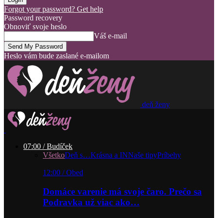
Forgot your password? Get help
Password recovery
Obnoviť svoje heslo
Váš e-mail
Heslo vám bude zaslané e-mailom
deň ženy
07:00 / Budíček
Všetko
Deň s…
Krásna a IN
Naše tipy
Príbehy
12:00 / Obed
Domáce varenie má svoje čaro. Prečo sa
Podravka už viac ako…