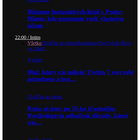
Múzeum fantastických ilúzií v Prahe:
Miesto, kde prestanete veriť vlastným
očiam
22:00 / Intim
Všetko
Chvíľka so sebou
Horoskopy
Sex
Vzťahy
Ženy
vs. Muži
Vzťahy
Muž, ktorý vás miluje: Týchto 7 vecí robí
prirodzene a bez…
Chvíľka so sebou
Prečo sú ženy po 35-ke šťastnejšie:
Psychológovia odhaľujú dôvody, ktoré
vás…