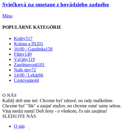
Sviečková na smotane z hovädzieho zadného
Mäso
POPULÁRNE KATEGÓRIE
Knihy
517
Krásna a IN
201
16:00 / Gazdinka
158
Filmy
149
Vzťahy
119
Zaujímavosti
101
Naše tipy
72
14:00 / Lekár
66
Cestovanie
44
O NÁS
Každý deň sme iné. Chceme byť zdravé, no rady maškrtíme.
Chceme byť "šik" a zaujať mužov, no chceme ostať samy sebou.
Vitaj medzi nami! Deň ženy - o všetkom, čo nás zaujíma!
SLEDUJTE NÁS
O nás