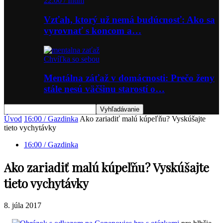
22:00 / Intim
Vzťah, ktorý už nemá budúcnosť: Ako sa
vyrovnať s koncom a…
Chvíľka so sebou
Mentálna záťaž v domácnosti: Prečo ženy
stále nesú väčšinu starostí o…
Úvod
16:00 / Gazdinka
Ako zariadiť malú kúpeľňu? Vyskúšajte
tieto vychytávky
16:00 / Gazdinka
Ako zariadiť malú kúpeľňu? Vyskúšajte
tieto vychytávky
8. júla 2017