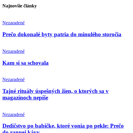
Najnovšie články
Nezaradené
Prečo dokonalé byty patria do minulého storočia
Nezaradené
Kam si sa schovala
Nezaradené
Tajné rituály úspešných žien, o ktorých sa v
magazínoch nepíše
Nezaradené
Dedičstvo po babičke, ktoré vonia po pekle: Prečo
do rannej kávy...