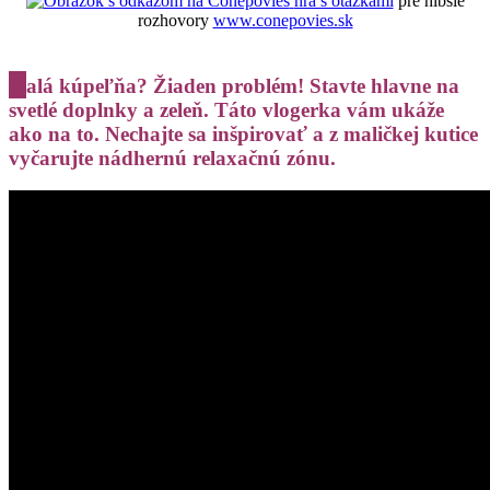
hra s otázkami
pre hlbšie
rozhovory
www.conepovies.sk
M
alá kúpeľňa? Žiaden problém! Stavte hlavne na
svetlé doplnky a zeleň. Táto vlogerka vám ukáže
ako na to. Nechajte sa inšpirovať a z maličkej kutice
vyčarujte nádhernú relaxačnú zónu.