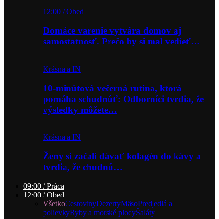
12:00 / Obed
Domáce varenie vytvára domov aj
samostatnosť. Prečo by si mal vedieť…
Krásna a IN
10-minútová večerná rutina, ktorá
pomáha schudnúť: Odborníci tvrdia, že
výsledky môžete…
Krásna a IN
Ženy si začali dávať kolagén do kávy a
tvrdia, že chudnú…
09:00 / Práca
12:00 / Obed
Všetko
Cestoviny
Dezerty
Mäso
Predjedlá a
polievky
Ryby a morské plody
Šaláty