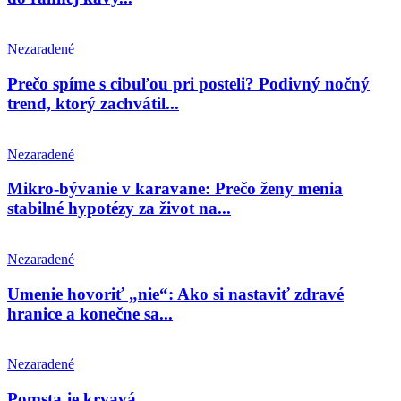
Nezaradené
Prečo spíme s cibuľou pri posteli? Podivný nočný
trend, ktorý zachvátil...
Nezaradené
Mikro-bývanie v karavane: Prečo ženy menia
stabilné hypotézy za život na...
Nezaradené
Umenie hovoriť „nie“: Ako si nastaviť zdravé
hranice a konečne sa...
Nezaradené
Pomsta je krvavá