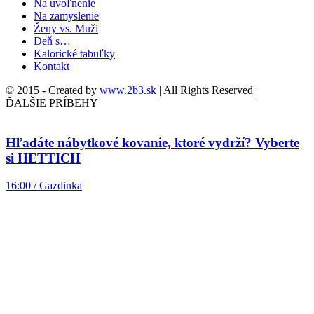
Na uvoľnenie
Na zamyslenie
Ženy vs. Muži
Deň s…
Kalorické tabuľky
Kontakt
© 2015 - Created by
www.2b3.sk
| All Rights Reserved |
ĎALŠIE PRÍBEHY
Hľadáte nábytkové kovanie, ktoré vydrží? Vyberte
si HETTICH
16:00 / Gazdinka