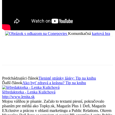
Komunikačná
kartová hra
Predchádzajúci článok
Tienisté stránky lásky: Tip na knihu
Ďalší článok
Ako byť zdravá a krásna? Tip na knihu
šéfredaktorka - Lenka Kulichová
http://www.lenita.sk
Mojou vášňou je písanie. Začalo to textami piesní, pokračovalo
písaním pre médiá ako Topky.sk, Magazín Plus 1 Deň, Magazín
EXclusive a prácou v oblasti marketingu a Public Relations. Okrem