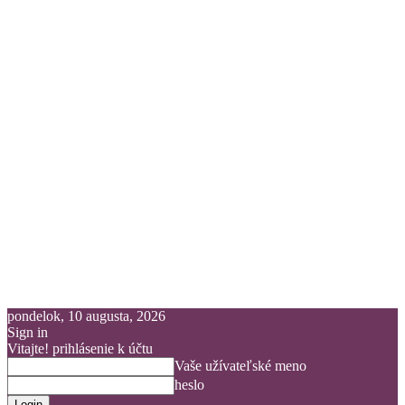
pondelok, 10 augusta, 2026
Sign in
Vitajte! prihlásenie k účtu
Vaše užívateľské meno
heslo