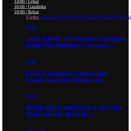
14:00 / Lekár
16:00 / Gazdinka
18:00 / Relax
Všetko
Cestovanie
Filmy
Knihy
Kultúra
Príroda
Súťaže
Úva
Knihy
Jedna dohoda, dve tajomstvá a množstvo
emócií. Mia Sheridan a Graysonov…
Knihy
Lazár je fascinujúca rodinná sága
o maďarskom šľachtickom rode
Knihy
Zlodeji času sú medzi nami. A dievčatko
Momo ukazuje, ako sa im…
Cestovanie