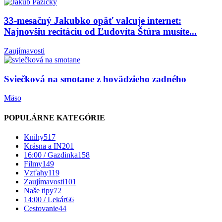
33-mesačný Jakubko opäť valcuje internet:
Najnovšiu recitáciu od Ľudovíta Štúra musíte...
Zaujímavosti
Sviečková na smotane z hovädzieho zadného
Mäso
POPULÁRNE KATEGÓRIE
Knihy
517
Krásna a IN
201
16:00 / Gazdinka
158
Filmy
149
Vzťahy
119
Zaujímavosti
101
Naše tipy
72
14:00 / Lekár
66
Cestovanie
44