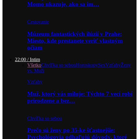
Momo ukazuje, ako sa im…
Cestovanie
Múzeum fantastických ilúzií v Prahe:
Miesto, kde prestanete veriť vlastným
očiam
22:00 / Intim
Všetko
Chvíľka so sebou
Horoskopy
Sex
Vzťahy
Ženy
vs. Muži
Vzťahy
Muž, ktorý vás miluje: Týchto 7 vecí robí
prirodzene a bez…
Chvíľka so sebou
Prečo sú ženy po 35-ke šťastnejšie:
Psychológovia odhaľujú dôvody, ktoré