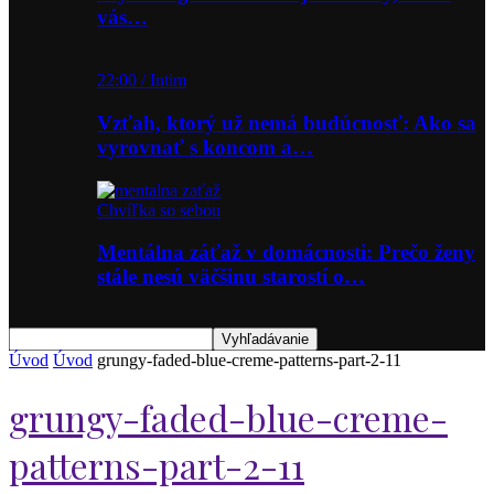
vás…
22:00 / Intim
Vzťah, ktorý už nemá budúcnosť: Ako sa
vyrovnať s koncom a…
Chvíľka so sebou
Mentálna záťaž v domácnosti: Prečo ženy
stále nesú väčšinu starostí o…
Úvod
Úvod
grungy-faded-blue-creme-patterns-part-2-11
grungy-faded-blue-creme-
patterns-part-2-11