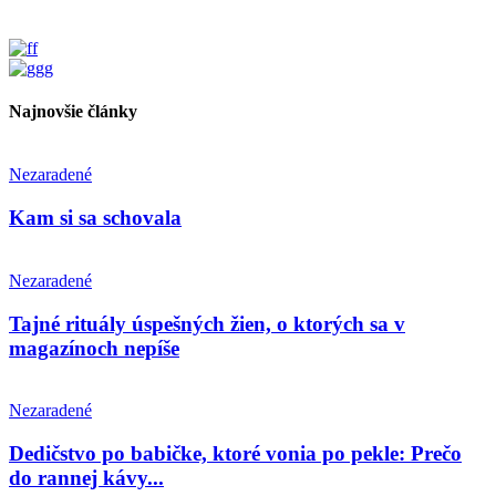
Najnovšie články
Nezaradené
Kam si sa schovala
Nezaradené
Tajné rituály úspešných žien, o ktorých sa v
magazínoch nepíše
Nezaradené
Dedičstvo po babičke, ktoré vonia po pekle: Prečo
do rannej kávy...