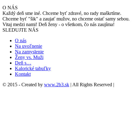
O NÁS
Každý deň sme iné. Chceme byť zdravé, no rady maškrtíme.
Chceme byť "šik" a zaujať mužov, no chceme ostať samy sebou.
Vitaj medzi nami! Deň ženy - o všetkom, čo nás zaujíma!
SLEDUJTE NÁS
O nás
Na uvoľnenie
Na zamyslenie
Ženy vs. Muži
Deň s…
Kalorické tabuľky
Kontakt
© 2015 - Created by
www.2b3.sk
| All Rights Reserved |