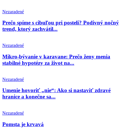
Nezaradené
Prečo spíme s cibuľou pri posteli? Podivný nočný
trend, ktorý zachvátil...
Nezaradené
Mikro-bývanie v karavane: Prečo ženy menia
stabilné hypotézy za život na...
Nezaradené
Umenie hovoriť „nie“: Ako si nastaviť zdravé
hranice a konečne sa...
Nezaradené
Pomsta je krvavá