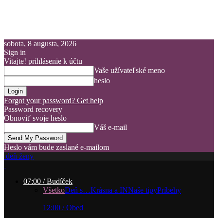
sobota, 8 augusta, 2026
Sign in
Vitajte! prihlásenie k účtu
Vaše užívateľské meno
heslo
Forgot your password? Get help
Password recovery
Obnoviť svoje heslo
Váš e-mail
Heslo vám bude zaslané e-mailom
deň ženy
07:00 / Budíček
Všetko
Deň s…
Krásna a IN
Naše tipy
Príbehy
12:00 / Obed