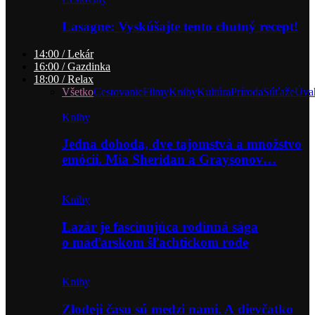
Lasagne: Vyskúšajte tento chutný recept!
14:00 / Lekár
16:00 / Gazdinka
18:00 / Relax
Všetko
Cestovanie
Filmy
Knihy
Kultúra
Príroda
Súťaže
Úva
Knihy
Jedna dohoda, dve tajomstvá a množstvo
emócií. Mia Sheridan a Graysonov…
Knihy
Lazár je fascinujúca rodinná sága
o maďarskom šľachtickom rode
Knihy
Zlodeji času sú medzi nami. A dievčatko