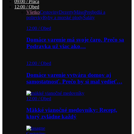
09:00 / Práca
12:00 / Obed
Všetko
Cestoviny
Dezerty
Mäso
Predjedlá a
polievky
Ryby a morské plody
Šaláty
12:00 / Obed
Domáce varenie má svoje čaro. Prečo sa
Podravka už viac ako…
12:00 / Obed
Domáce varenie vytvára domov aj
samostatnosť. Prečo by si mal vedieť…
12:00 / Obed
Mäkké vianočné medovníky: Recept,
ktorý zvládne každý
Cestoviny