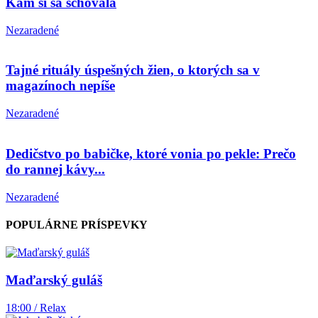
Kam si sa schovala
Nezaradené
Tajné rituály úspešných žien, o ktorých sa v
magazínoch nepíše
Nezaradené
Dedičstvo po babičke, ktoré vonia po pekle: Prečo
do rannej kávy...
Nezaradené
POPULÁRNE PRÍSPEVKY
Maďarský guláš
18:00 / Relax