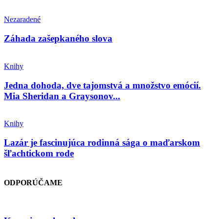
Nezaradené
Záhada zašepkaného slova
Knihy
Jedna dohoda, dve tajomstvá a množstvo emócií.
Mia Sheridan a Graysonov...
Knihy
Lazár je fascinujúca rodinná sága o maďarskom
šľachtickom rode
ODPORÚČAME