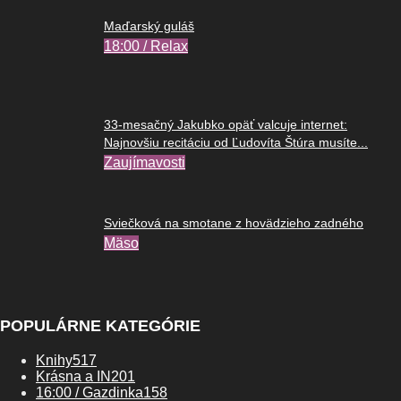
Maďarský guláš
18:00 / Relax
33-mesačný Jakubko opäť valcuje internet:
Najnovšiu recitáciu od Ľudovíta Štúra musíte...
Zaujímavosti
Sviečková na smotane z hovädzieho zadného
Mäso
POPULÁRNE KATEGÓRIE
Knihy
517
Krásna a IN
201
16:00 / Gazdinka
158