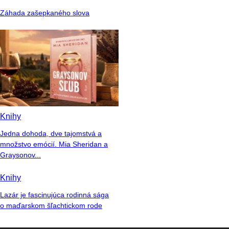
Záhada zašepkaného slova
Knihy
Jedna dohoda, dve tajomstvá a
množstvo emócií. Mia Sheridan a
Graysonov...
Knihy
Lazár je fascinujúca rodinná sága
o maďarskom šľachtickom rode