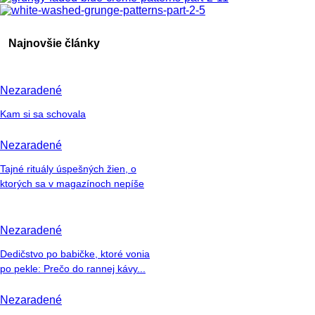
Najnovšie články
Nezaradené
Kam si sa schovala
Nezaradené
Tajné rituály úspešných žien, o
ktorých sa v magazínoch nepíše
Nezaradené
Dedičstvo po babičke, ktoré vonia
po pekle: Prečo do rannej kávy...
Nezaradené