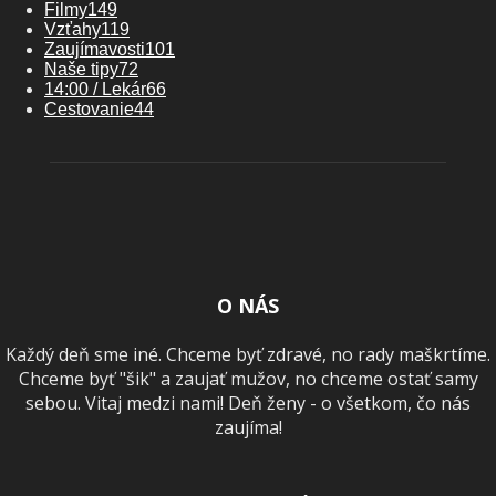
Filmy
149
Vzťahy
119
Zaujímavosti
101
Naše tipy
72
14:00 / Lekár
66
Cestovanie
44
O NÁS
Každý deň sme iné. Chceme byť zdravé, no rady maškrtíme.
Chceme byť "šik" a zaujať mužov, no chceme ostať samy
sebou. Vitaj medzi nami! Deň ženy - o všetkom, čo nás
zaujíma!