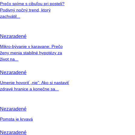
Prečo spíme s cibuľou pri posteli?
Podivný nočný trend, ktorý
zachvátil...
Nezaradené
Mikro-bývanie v karavane: Prečo
ženy menia stabilné hypotézy za
život na...
Nezaradené
Umenie hovoriť „nie“: Ako si nastaviť
zdravé hranice a konečne sa...
Nezaradené
Pomsta je krvavá
Nezaradené