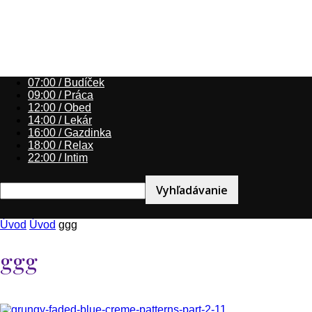
07:00 / Budíček
09:00 / Práca
12:00 / Obed
14:00 / Lekár
16:00 / Gazdinka
18:00 / Relax
22:00 / Intim
Úvod
Úvod
ggg
ggg