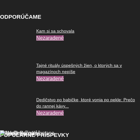
ODPORÚČAME
Kam si sa schovala
Nezaradené
Tajné rituály úspešných žien, o ktorých sa v
magazínoch nepíše
Nezaradené
Dedičstvo po babičke, ktoré vonia po pekle: Prečo
do rannej kávy...
Nezaradené
POPULÁRNE PRÍSPEVKY