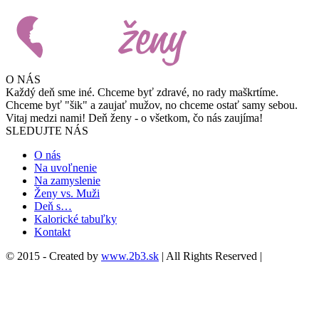
O NÁS
Každý deň sme iné. Chceme byť zdravé, no rady maškrtíme.
Chceme byť "šik" a zaujať mužov, no chceme ostať samy sebou.
Vitaj medzi nami! Deň ženy - o všetkom, čo nás zaujíma!
SLEDUJTE NÁS
O nás
Na uvoľnenie
Na zamyslenie
Ženy vs. Muži
Deň s…
Kalorické tabuľky
Kontakt
© 2015 - Created by
www.2b3.sk
| All Rights Reserved |