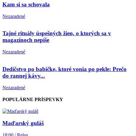
Kam si sa schovala
Nezaradené
Tajné rituály úspešných žien, o ktorých sa v
magazínoch nepíše
Nezaradené
Dedičstvo po babičke, ktoré vonia po pekle: Prečo
do rannej kávy...
Nezaradené
POPULÁRNE PRÍSPEVKY
Maďarský guláš
18:00 / Relax