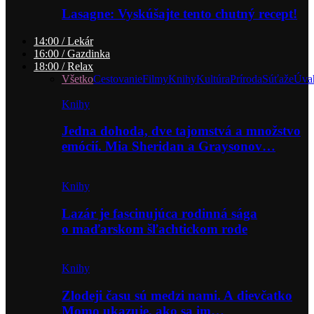
Lasagne: Vyskúšajte tento chutný recept!
14:00 / Lekár
16:00 / Gazdinka
18:00 / Relax
Všetko
Cestovanie
Filmy
Knihy
Kultúra
Príroda
Súťaže
Úva
Knihy
Jedna dohoda, dve tajomstvá a množstvo
emócií. Mia Sheridan a Graysonov…
Knihy
Lazár je fascinujúca rodinná sága
o maďarskom šľachtickom rode
Knihy
Zlodeji času sú medzi nami. A dievčatko
Momo ukazuje, ako sa im…