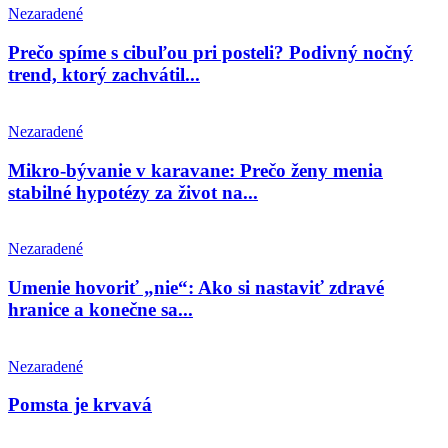
Nezaradené
Prečo spíme s cibuľou pri posteli? Podivný nočný
trend, ktorý zachvátil...
Nezaradené
Mikro-bývanie v karavane: Prečo ženy menia
stabilné hypotézy za život na...
Nezaradené
Umenie hovoriť „nie“: Ako si nastaviť zdravé
hranice a konečne sa...
Nezaradené
Pomsta je krvavá