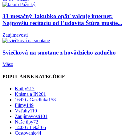
33-mesačný Jakubko opäť valcuje internet:
Najnovšiu recitáciu od Ľudovíta Štúra musíte...
Zaujímavosti
Sviečková na smotane z hovädzieho zadného
Mäso
POPULÁRNE KATEGÓRIE
Knihy
517
Krásna a IN
201
16:00 / Gazdinka
158
Filmy
149
Vzťahy
119
Zaujímavosti
101
Naše tipy
72
14:00 / Lekár
66
Cestovanie
44