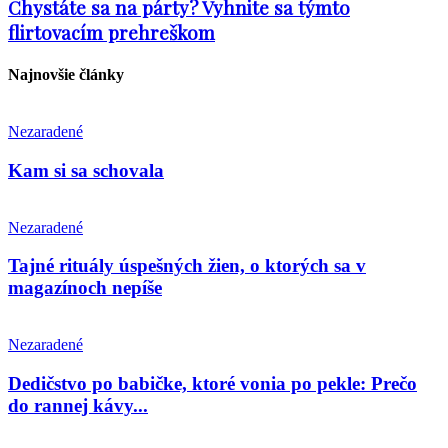
Chystáte sa na párty? Vyhnite sa týmto
flirtovacím prehreškom
Najnovšie články
Nezaradené
Kam si sa schovala
Nezaradené
Tajné rituály úspešných žien, o ktorých sa v
magazínoch nepíše
Nezaradené
Dedičstvo po babičke, ktoré vonia po pekle: Prečo
do rannej kávy...