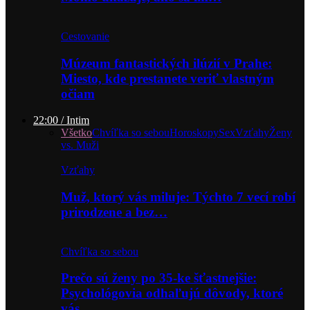
Cestovanie
Múzeum fantastických ilúzií v Prahe:
Miesto, kde prestanete veriť vlastným
očiam
22:00 / Intim
Všetko
Chvíľka so sebou
Horoskopy
Sex
Vzťahy
Ženy
vs. Muži
Vzťahy
Muž, ktorý vás miluje: Týchto 7 vecí robí
prirodzene a bez…
Chvíľka so sebou
Prečo sú ženy po 35-ke šťastnejšie:
Psychológovia odhaľujú dôvody, ktoré
vás…