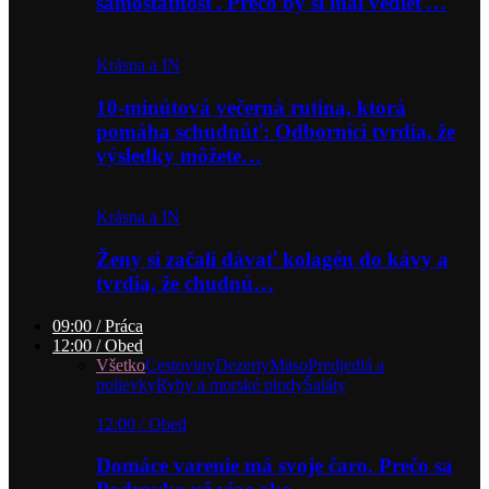
samostatnosť. Prečo by si mal vedieť…
Krásna a IN
10-minútová večerná rutina, ktorá
pomáha schudnúť: Odborníci tvrdia, že
výsledky môžete…
Krásna a IN
Ženy si začali dávať kolagén do kávy a
tvrdia, že chudnú…
09:00 / Práca
12:00 / Obed
Všetko
Cestoviny
Dezerty
Mäso
Predjedlá a
polievky
Ryby a morské plody
Šaláty
12:00 / Obed
Domáce varenie má svoje čaro. Prečo sa