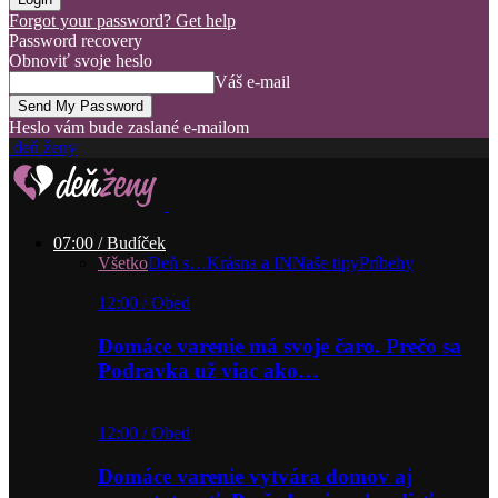
Forgot your password? Get help
Password recovery
Obnoviť svoje heslo
Váš e-mail
Heslo vám bude zaslané e-mailom
deň ženy
07:00 / Budíček
Všetko
Deň s…
Krásna a IN
Naše tipy
Príbehy
12:00 / Obed
Domáce varenie má svoje čaro. Prečo sa
Podravka už viac ako…
12:00 / Obed
Domáce varenie vytvára domov aj