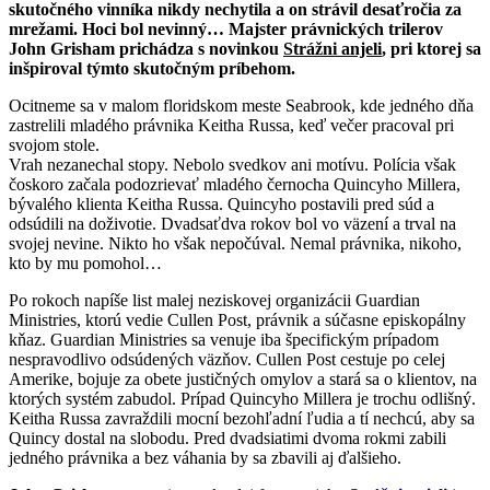
skutočného vinníka nikdy nechytila a on strávil desaťročia za
mrežami. Hoci bol nevinný… Majster právnických trilerov
John Grisham prichádza s novinkou
Strážni anjeli
, pri ktorej sa
inšpiroval týmto skutočným príbehom.
Ocitneme sa v malom floridskom meste Seabrook, kde jedného dňa
zastrelili mladého právnika Keitha Russa, keď večer pracoval pri
svojom stole.
Vrah nezanechal stopy. Nebolo svedkov ani motívu. Polícia však
čoskoro začala podozrievať mladého černocha Quincyho Millera,
bývalého klienta Keitha Russa. Quincyho postavili pred súd a
odsúdili na doživotie. Dvadsaťdva rokov bol vo väzení a trval na
svojej nevine. Nikto ho však nepočúval. Nemal právnika, nikoho,
kto by mu pomohol…
Po rokoch napíše list malej neziskovej organizácii Guardian
Ministries, ktorú vedie Cullen Post, právnik a súčasne episkopálny
kňaz. Guardian Ministries sa venuje iba špecifickým prípadom
nespravodlivo odsúdených väzňov. Cullen Post cestuje po celej
Amerike, bojuje za obete justičných omylov a stará sa o klientov, na
ktorých systém zabudol. Prípad Quincyho Millera je trochu odlišný.
Keitha Russa zavraždili mocní bezohľadní ľudia a tí nechcú, aby sa
Quincy dostal na slobodu. Pred dvadsiatimi dvoma rokmi zabili
jedného právnika a bez váhania by sa zbavili aj ďalšieho.