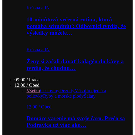
Krásna a IN
10-minútová večerná rutina, ktorá
pomáha schudnúť: Odborníci tvrdia, že
výsledky môžete…
Krásna a IN
Ženy si začali dávať kolagén do kávy a
tvrdia, že chudnú…
09:00 / Práca
12:00 / Obed
Všetko
Cestoviny
Dezerty
Mäso
Predjedlá a
polievky
Ryby a morské plody
Šaláty
12:00 / Obed
Domáce varenie má svoje čaro. Prečo sa
Podravka už viac ako…