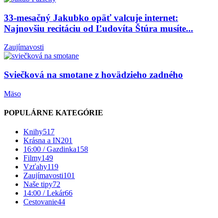
33-mesačný Jakubko opäť valcuje internet:
Najnovšiu recitáciu od Ľudovíta Štúra musíte...
Zaujímavosti
Sviečková na smotane z hovädzieho zadného
Mäso
POPULÁRNE KATEGÓRIE
Knihy
517
Krásna a IN
201
16:00 / Gazdinka
158
Filmy
149
Vzťahy
119
Zaujímavosti
101
Naše tipy
72
14:00 / Lekár
66
Cestovanie
44