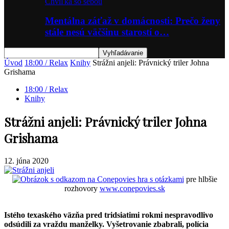
Chvíľka so sebou
Mentálna záťaž v domácnosti: Prečo ženy
stále nesú väčšinu starostí o…
Úvod
18:00 / Relax
Knihy
Strážni anjeli: Právnický triler Johna
Grishama
18:00 / Relax
Knihy
Strážni anjeli: Právnický triler Johna
Grishama
12. júna 2020
hra s otázkami
pre hlbšie
rozhovory
www.conepovies.sk
Istého texaského väzňa pred tridsiatimi rokmi nespravodlivo
odsúdili za vraždu manželky. Vyšetrovanie zbabrali, polícia