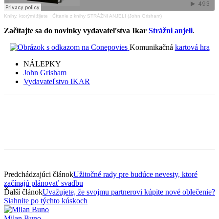
Knihy, ktorými žijete
·
Čítanie z knihy STRÁŽNI ANJELI (John Grisham)
Začítajte sa do novinky vydavateľstva Ikar
Strážni anjeli
.
Komunikačná
kartová hra
NÁLEPKY
John Grisham
Vydavateľstvo IKAR
Predchádzajúci článok
Užitočné rady pre budúce nevesty, ktoré
začínajú plánovať svadbu
Ďalší článok
Uvažujete, že svojmu partnerovi kúpite nové oblečenie?
Siahnite po týchto kúskoch
Milan Buno