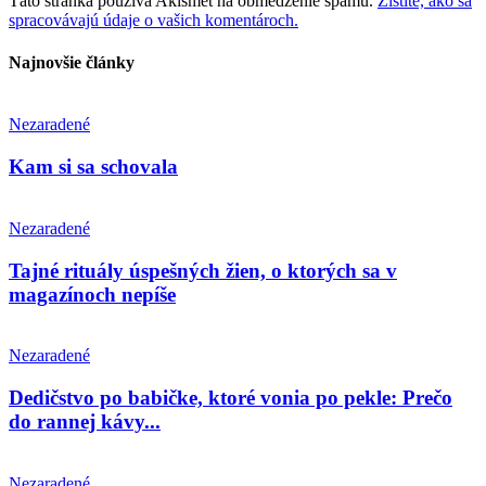
Táto stránka používa Akismet na obmedzenie spamu.
Zistite, ako sa
spracovávajú údaje o vašich komentároch.
Najnovšie články
Nezaradené
Kam si sa schovala
Nezaradené
Tajné rituály úspešných žien, o ktorých sa v
magazínoch nepíše
Nezaradené
Dedičstvo po babičke, ktoré vonia po pekle: Prečo
do rannej kávy...
Nezaradené