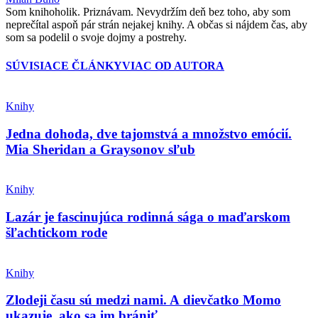
Som knihoholik. Priznávam. Nevydržím deň bez toho, aby som
neprečítal aspoň pár strán nejakej knihy. A občas si nájdem čas, aby
som sa podelil o svoje dojmy a postrehy.
SÚVISIACE ČLÁNKY
VIAC OD AUTORA
Knihy
Jedna dohoda, dve tajomstvá a množstvo emócií.
Mia Sheridan a Graysonov sľub
Knihy
Lazár je fascinujúca rodinná sága o maďarskom
šľachtickom rode
Knihy
Zlodeji času sú medzi nami. A dievčatko Momo
ukazuje, ako sa im brániť