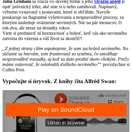
John Grisham
sa vracia vo skvelej forme a jeho
Strážni anjeli
je
opäť právnický triler, aké sme si u neho zamilovali. Napínavý,
výborne vystavaný s postavami, ktoré si obľúbite. Navyše
poukazuje na flagrantné vyšetrovania a nespravodlivé procesy, za
ktorými nasleduje uväznenie nevinných. Nie na pár mesiacov, či
rok-dva, ale neraz na desiatky rokov.
Viete si predstaviť tú bezmocnosť a bolesť, keď vás ako nevinného
zatvoria do väzenia a váš život sa skončil?!
„Z jednej strany cítim uspokojenie, že som zachránil nevinného. No
súčasne sa hnevám, som frustrovaný zo systému, čo umožňuje
nespravodlivé rozsudky, aj keď sa dalo predísť skoro všetkým. Prečo
máme oslavovať, že oslobodili ďalšieho nevinného?“
povzdychne si
Cullen Post.
Vypočujte si úryvok. Z knihy číta Alfréd Swan: