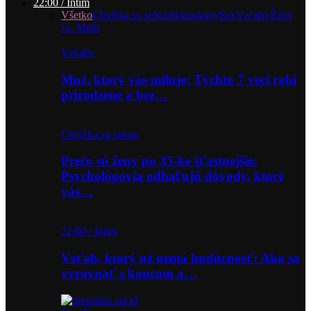
22:00 / Intim
Všetko
Chvíľka so sebou
Horoskopy
Sex
Vzťahy
Ženy
vs. Muži
Vzťahy
Muž, ktorý vás miluje: Týchto 7 vecí robí
prirodzene a bez…
Chvíľka so sebou
Prečo sú ženy po 35-ke šťastnejšie:
Psychológovia odhaľujú dôvody, ktoré
vás…
22:00 / Intim
Vzťah, ktorý už nemá budúcnosť: Ako sa
vyrovnať s koncom a…