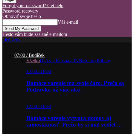
Forgot your password? Get help
Password recovery
Obnoviť svoje heslo
Váš e-mail
Heslo vám bude zaslané e-mailom
deň ženy
07:00 / Budíček
Všetko
Deň s…
Krásna a IN
Naše tipy
Príbehy
12:00 / Obed
Domáce varenie má svoje čaro. Prečo sa
Podravka už viac ako…
12:00 / Obed
Domáce varenie vytvára domov aj
samostatnosť. Prečo by si mal vedieť…