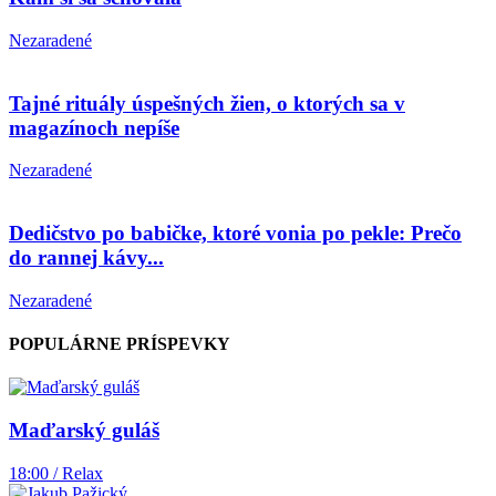
Nezaradené
Tajné rituály úspešných žien, o ktorých sa v
magazínoch nepíše
Nezaradené
Dedičstvo po babičke, ktoré vonia po pekle: Prečo
do rannej kávy...
Nezaradené
POPULÁRNE PRÍSPEVKY
Maďarský guláš
18:00 / Relax