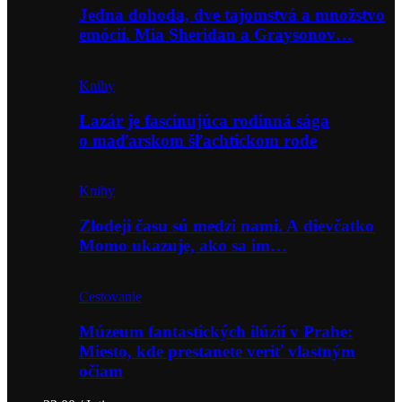
Jedna dohoda, dve tajomstvá a množstvo
emócií. Mia Sheridan a Graysonov…
Knihy
Lazár je fascinujúca rodinná sága
o maďarskom šľachtickom rode
Knihy
Zlodeji času sú medzi nami. A dievčatko
Momo ukazuje, ako sa im…
Cestovanie
Múzeum fantastických ilúzií v Prahe:
Miesto, kde prestanete veriť vlastným
očiam