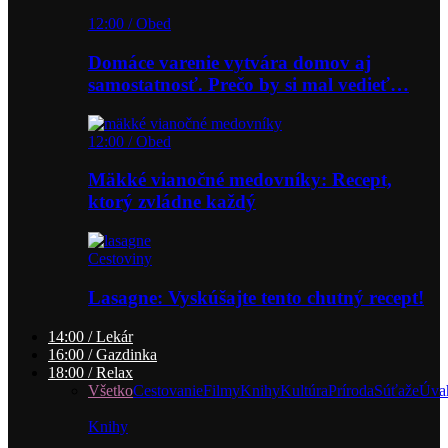
12:00 / Obed
Domáce varenie vytvára domov aj
samostatnosť. Prečo by si mal vedieť…
12:00 / Obed
Mäkké vianočné medovníky: Recept,
ktorý zvládne každý
Cestoviny
Lasagne: Vyskúšajte tento chutný recept!
14:00 / Lekár
16:00 / Gazdinka
18:00 / Relax
Všetko
Cestovanie
Filmy
Knihy
Kultúra
Príroda
Súťaže
Úva
Knihy