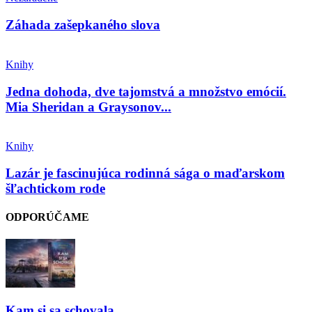
Záhada zašepkaného slova
Knihy
Jedna dohoda, dve tajomstvá a množstvo emócií.
Mia Sheridan a Graysonov...
Knihy
Lazár je fascinujúca rodinná sága o maďarskom
šľachtickom rode
ODPORÚČAME
Kam si sa schovala