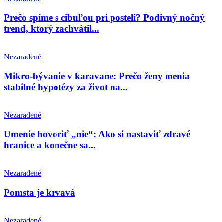
Prečo spíme s cibuľou pri posteli? Podivný nočný
trend, ktorý zachvátil...
Nezaradené
Mikro-bývanie v karavane: Prečo ženy menia
stabilné hypotézy za život na...
Nezaradené
Umenie hovoriť „nie“: Ako si nastaviť zdravé
hranice a konečne sa...
Nezaradené
Pomsta je krvavá
Nezaradené