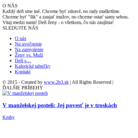
O NÁS
Každý deň sme iné. Chceme byť zdravé, no rady maškrtíme.
Chceme byť "šik" a zaujať mužov, no chceme ostať samy sebou.
Vitaj medzi nami! Deň ženy - o všetkom, čo nás zaujíma!
SLEDUJTE NÁS
O nás
Na uvoľnenie
Na zamyslenie
Ženy vs. Muži
Deň s…
Kalorické tabuľky
Kontakt
© 2015 - Created by
www.2b3.sk
| All Rights Reserved |
ĎALŠIE PRÍBEHY
V manželskej posteli: Jej povesť je v troskách
Knihy