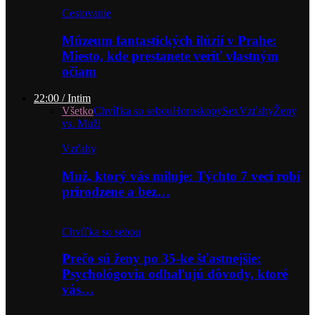
Cestovanie
Múzeum fantastických ilúzií v Prahe:
Miesto, kde prestanete veriť vlastným
očiam
22:00 / Intim
Všetko
Chvíľka so sebou
Horoskopy
Sex
Vzťahy
Ženy
vs. Muži
Vzťahy
Muž, ktorý vás miluje: Týchto 7 vecí robí
prirodzene a bez…
Chvíľka so sebou
Prečo sú ženy po 35-ke šťastnejšie:
Psychológovia odhaľujú dôvody, ktoré
vás…