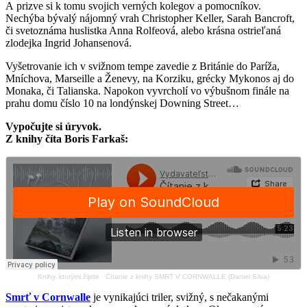
A prizve si k tomu svojich verných kolegov a pomocníkov.
Nechýba bývalý nájomný vrah Christopher Keller, Sarah Bancroft,
či svetoznáma huslistka Anna Rolfeová, alebo krásna ostrieľaná
zlodejka Ingrid Johansenová.
Vyšetrovanie ich v svižnom tempe zavedie z Británie do Paríža,
Mníchova, Marseille a Ženevy, na Korziku, grécky Mykonos aj do
Monaka, či Talianska. Napokon vyvrcholí vo výbušnom finále na
prahu domu číslo 10 na londýnskej Downing Street…
Vypočujte si úryvok.
Z knihy číta Boris Farkaš:
Knihy, ktorými žijete
·
Čítanie z knihy SMRŤ V CORNWALLE (Daniel Silva)
Smrť v Cornwalle
je vynikajúci triler, svižný, s nečakanými