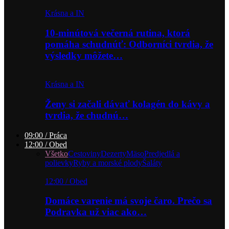
Krásna a IN
10-minútová večerná rutina, ktorá
pomáha schudnúť: Odborníci tvrdia, že
výsledky môžete…
Krásna a IN
Ženy si začali dávať kolagén do kávy a
tvrdia, že chudnú…
09:00 / Práca
12:00 / Obed
Všetko
Cestoviny
Dezerty
Mäso
Predjedlá a
polievky
Ryby a morské plody
Šaláty
12:00 / Obed
Domáce varenie má svoje čaro. Prečo sa
Podravka už viac ako…