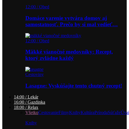
12:00 / Obed
Domáce varenie vytvára domov aj
samostatnosť. Prečo by si mal vedieť…
12:00 / Obed
Mäkké vianočné medovníky: Recept,
ktorý zvládne každý
Cestoviny
Lasagne: Vyskúšajte tento chutný recept!
14:00 / Lekár
16:00 / Gazdinka
18:00 / Relax
Všetko
Cestovanie
Filmy
Knihy
Kultúra
Príroda
Súťaže
Úva
Knihy