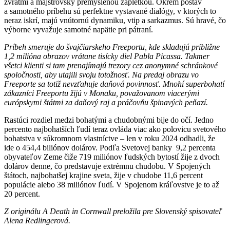
zvratmi a majstrovsky premyslenou zápletkou. Okrem postáv
a samotného príbehu sú perfektne vystavané dialógy, v ktorých to
neraz iskrí, majú vnútornú dynamiku, vtip a sarkazmus. Sú hravé, čo
výborne vyvažuje samotné napätie pri pátraní.
Príbeh smeruje do švajčiarskeho Freeportu, kde skladujú približne
1,2 milióna obrazov vrátane tisícky diel Pabla Picassa. Takmer
všetci klienti si tam prenajímajú trezory cez anonymné schránkové
spoločnosti, aby utajili svoju totožnosť. Na predaj obrazu vo
Freeporte sa totiž nevzťahuje daňová povinnosť. Mnohí superbohatí
zákazníci Freeportu žijú v Monaku, považovanom viacerými
európskymi štátmi za daňový raj a práčovňu špinavých peňazí.
Rastúci rozdiel medzi bohatými a chudobnými bije do očí. Jedno
percento najbohatších ľudí teraz ovláda viac ako polovicu svetového
bohatstva v súkromnom vlastníctve – len v roku 2024 odhadli, že
ide o 454,4 biliónov dolárov. Podľa Svetovej banky 9,2 percenta
obyvateľov Zeme čiže 719 miliónov ľudských bytostí žije z dvoch
dolárov denne, čo predstavuje extrémnu chudobu. V Spojených
štátoch, najbohatšej krajine sveta, žije v chudobe 11,6 percent
populácie alebo 38 miliónov ľudí. V Spojenom kráľovstve je to až
20 percent.
Z originálu A Death in Cornwall preložila pre Slovenský spisovateľ
Alena Redlingerová.