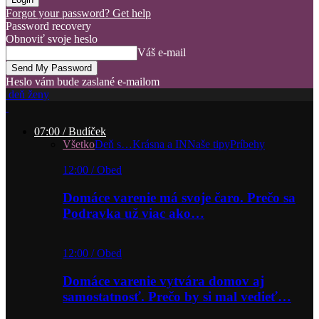
Forgot your password? Get help
Password recovery
Obnoviť svoje heslo
Váš e-mail
Heslo vám bude zaslané e-mailom
deň ženy
07:00 / Budíček
Všetko
Deň s…
Krásna a IN
Naše tipy
Príbehy
12:00 / Obed
Domáce varenie má svoje čaro. Prečo sa
Podravka už viac ako…
12:00 / Obed
Domáce varenie vytvára domov aj
samostatnosť. Prečo by si mal vedieť…