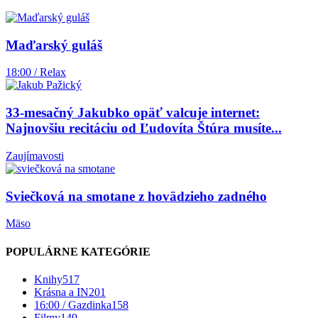
Maďarský guláš
18:00 / Relax
33-mesačný Jakubko opäť valcuje internet:
Najnovšiu recitáciu od Ľudovíta Štúra musíte...
Zaujímavosti
Sviečková na smotane z hovädzieho zadného
Mäso
POPULÁRNE KATEGÓRIE
Knihy
517
Krásna a IN
201
16:00 / Gazdinka
158
Filmy
149