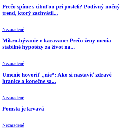
Prečo spíme s cibuľou pri posteli? Podivný nočný
trend, ktorý zachvátil...
Nezaradené
Mikro-bývanie v karavane: Prečo ženy menia
stabilné hypotézy za život na...
Nezaradené
Umenie hovoriť „nie“: Ako si nastaviť zdravé
hranice a konečne sa...
Nezaradené
Pomsta je krvavá
Nezaradené