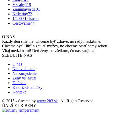
Vzťahy
119
Zaujímavosti
101
Naše tipy
72
14:00 / Lekár
66
Cestovanie
44
O NÁS
Každý deň sme iné. Chceme byť zdravé, no rady maškrtíme.
Chceme byť "šik" a zaujať mužov, no chceme ostať samy sebou.
Vitaj medzi nami! Deň ženy - o všetkom, čo nás zaujíma!
SLEDUJTE NÁS
O nás
Na uvoľnenie
Na zamyslenie
Ženy vs. Muži
Deň s…
Kalorické tabuľky
Kontakt
© 2015 - Created by
www.2b3.sk
| All Rights Reserved |
ĎALŠIE PRÍBEHY