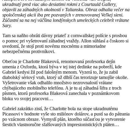
ukradnutý pred viac ako desiatimi rokmi z Courtauld Gallery,
objavili za záhadných okolností v Taliansku. Obraz odhalia večer na
spoločenskej akcii iba pre pozvaných v zrenovovanej Veľkej sieni.
Zúčastní sa na nej väčšina londýnskych umeleckých celebrít vrátane
Sary.
Tam sa naňho obráti dávny priateľ z cornwallskej polície s prosbou
o pomoc pri vyšetrovaní záhadnej vraždy. Allon súhlasí a čoskoro si
uvedomí, že stojí proti novému mocnému a mimoriadne
nebezpečnému protivníkovi.
Obeťou je Charlotte Blakeová, renomovaná profesorka dejín
umenia z Oxfordu, ktorá býva v tej istej dedinke na pobreží, kde
Gabriel kedysi žil pod falošným menom. Vyzerá to, že ju zabil
diabolský sériový vrah, ktorý už dlhší čas terorizuje tamojšie okolie.
Vyšetrovanie však odhalilo množstvo nezrovnalostí vrátane
chýbajúceho mobilného telefónu. A je tu aj záhadná šifra z troch
písmen, ktorú profesorka Blakeová zanechala v poznámkovom
bloku vo svojej pracovni…
Gabriel zakrátko zistí, že Charlotte bola na stope ukradnutému
Picassovi v hodnote vyše sto miliónov dolárov, a pustí sa do pátrania
po vzácnom obraze. Vymyslí plán, ktorého súčasťou je vytvorenie
šiestich vlastnoručne sfalšovaných impresionistických pláten…