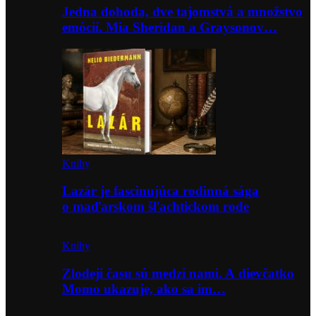
Jedna dohoda, dve tajomstvá a množstvo
emócií. Mia Sheridan a Graysonov…
Knihy
Lazár je fascinujúca rodinná sága
o maďarskom šľachtickom rode
Knihy
Zlodeji času sú medzi nami. A dievčatko
Momo ukazuje, ako sa im…