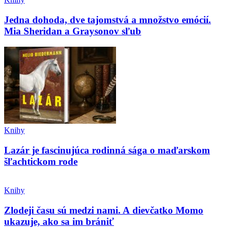
Jedna dohoda, dve tajomstvá a množstvo emócií.
Mia Sheridan a Graysonov sľub
Knihy
Lazár je fascinujúca rodinná sága o maďarskom
šľachtickom rode
Knihy
Zlodeji času sú medzi nami. A dievčatko Momo
ukazuje, ako sa im brániť