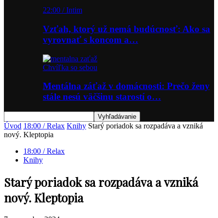
22:00 / Intim
Vzťah, ktorý už nemá budúcnosť: Ako sa
vyrovnať s koncom a…
Chvíľka so sebou
Mentálna záťaž v domácnosti: Prečo ženy
stále nesú väčšinu starostí o…
Úvod
18:00 / Relax
Knihy
Starý poriadok sa rozpadáva a vzniká
nový. Kleptopia
18:00 / Relax
Knihy
Starý poriadok sa rozpadáva a vzniká
nový. Kleptopia