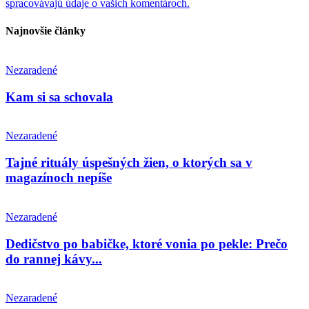
spracovávajú údaje o vašich komentároch.
Najnovšie články
Nezaradené
Kam si sa schovala
Nezaradené
Tajné rituály úspešných žien, o ktorých sa v
magazínoch nepíše
Nezaradené
Dedičstvo po babičke, ktoré vonia po pekle: Prečo
do rannej kávy...
Nezaradené