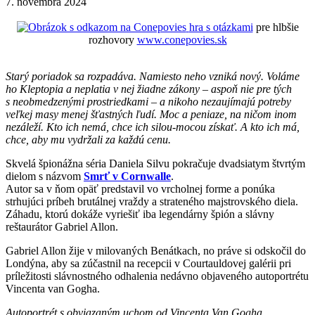
7. novembra 2024
hra s otázkami
pre hlbšie
rozhovory
www.conepovies.sk
Starý poriadok sa rozpadáva. Namiesto neho vzniká nový. Voláme
ho Kleptopia a neplatia v nej žiadne zákony – aspoň nie pre tých
s neobmedzenými prostriedkami – a nikoho nezaujímajú potreby
veľkej masy menej šťastných ľudí. Moc a peniaze, na ničom inom
nezáleží. Kto ich nemá, chce ich silou-mocou získať. A kto ich má,
chce, aby mu vydržali za každú cenu.
Skvelá špionážna séria Daniela Silvu pokračuje dvadsiatym štvrtým
dielom s názvom
Smrť v Cornwalle
.
Autor sa v ňom opäť predstavil vo vrcholnej forme a ponúka
strhujúci príbeh brutálnej vraždy a strateného majstrovského diela.
Záhadu, ktorú dokáže vyriešiť iba legendárny špión a slávny
reštaurátor Gabriel Allon.
Gabriel Allon žije v milovaných Benátkach, no práve si odskočil do
Londýna, aby sa zúčastnil na recepcii v Courtauldovej galérii pri
príležitosti slávnostného odhalenia nedávno objaveného autoportrétu
Vincenta van Gogha.
Autoportrét s obviazaným uchom od Vincenta Van Gogha,