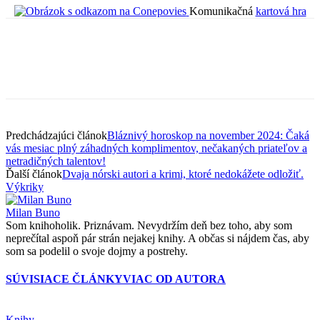
Komunikačná
kartová hra
Predchádzajúci článok
Bláznivý horoskop na november 2024: Čaká
vás mesiac plný záhadných komplimentov, nečakaných priateľov a
netradičných talentov!
Ďalší článok
Dvaja nórski autori a krimi, ktoré nedokážete odložiť.
Výkriky
Milan Buno
Som knihoholik. Priznávam. Nevydržím deň bez toho, aby som
neprečítal aspoň pár strán nejakej knihy. A občas si nájdem čas, aby
som sa podelil o svoje dojmy a postrehy.
SÚVISIACE ČLÁNKY
VIAC OD AUTORA
Knihy