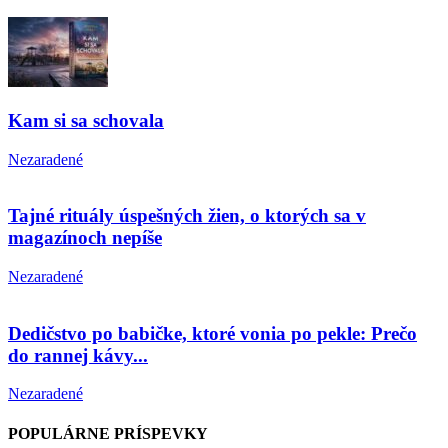
Kam si sa schovala
Nezaradené
Tajné rituály úspešných žien, o ktorých sa v
magazínoch nepíše
Nezaradené
Dedičstvo po babičke, ktoré vonia po pekle: Prečo
do rannej kávy...
Nezaradené
POPULÁRNE PRÍSPEVKY