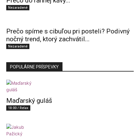
Prečo do rannej kávy...
Nezaradené
Prečo spíme s cibuľou pri posteli? Podivný
nočný trend, ktorý zachvátil...
Nezaradené
POPULÁRNE PRÍSPEVKY
Maďarský guláš
18:00 / Relax