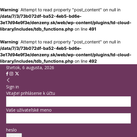
Warning
: Attempt to read property "post_content" on null in
/data/7/3/73b072df-ba52-4eb5-bd6e-
3e17d94e9f3e/denzeny.sk/web/wp-content/plugins/td-cloud-
library/includes/tdb_functions.php
on line
491
Warning
: Attempt to read property "post_content" on null in
/data/7/3/73b072df-ba52-4eb5-bd6e-
3e17d94e9f3e/denzeny.sk/web/wp-content/plugins/td-cloud-
library/includes/tdb_functions.php
on line
492
štvrtok, 6 augusta, 2026
Sign in
Vitajte! prihlásenie k účtu
Vaše užívateľské meno
heslo