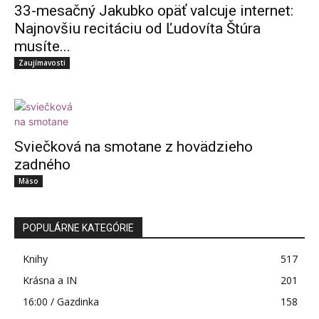
33-mesačný Jakubko opäť valcuje internet:
Najnovšiu recitáciu od Ľudovíta Štúra
musíte...
Zaujímavosti
Sviečková na smotane z hovädzieho
zadného
Mäso
POPULÁRNE KATEGÓRIE
Knihy
517
Krásna a IN
201
16:00 / Gazdinka
158