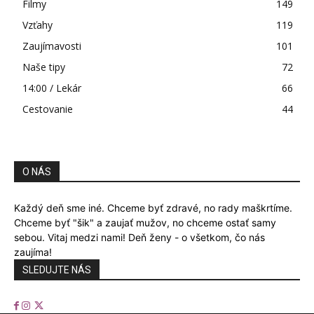
Filmy
149
Vzťahy
119
Zaujímavosti
101
Naše tipy
72
14:00 / Lekár
66
Cestovanie
44
O NÁS
Každý deň sme iné. Chceme byť zdravé, no rady maškrtíme.
Chceme byť "šik" a zaujať mužov, no chceme ostať samy
sebou. Vitaj medzi nami! Deň ženy - o všetkom, čo nás
zaujíma!
SLEDUJTE NÁS