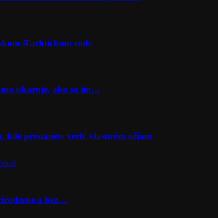
rskom šľachtickom rode
Momo ukazuje, ako sa im…
o, kde prestanete veriť vlastným očiam
 Muži
prirodzene a bez…