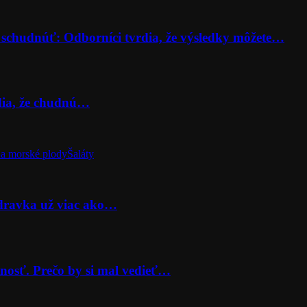
 schudnúť: Odborníci tvrdia, že výsledky môžete…
rdia, že chudnú…
a morské plody
Šaláty
odravka už viac ako…
nosť. Prečo by si mal vedieť…