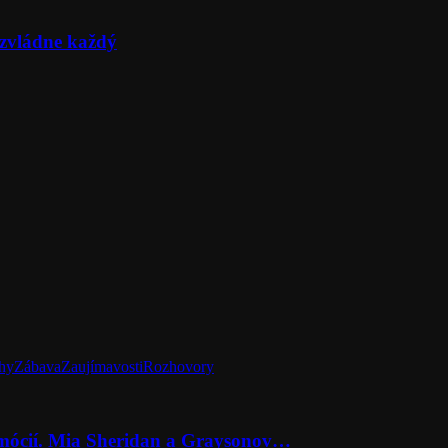
zvládne každý
hy
Zábava
Zaujímavosti
Rozhovory
emócií. Mia Sheridan a Graysonov…