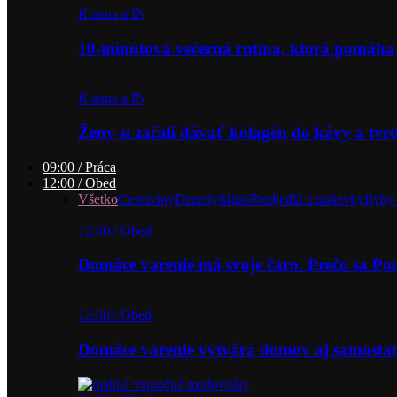
Krásna a IN
10-minútová večerná rutina, ktorá pomáha
Krásna a IN
Ženy si začali dávať kolagén do kávy a tv
09:00 / Práca
12:00 / Obed
Všetko
Cestoviny
Dezerty
Mäso
Predjedlá a polievky
Ryby 
12:00 / Obed
Domáce varenie má svoje čaro. Prečo sa P
12:00 / Obed
Domáce varenie vytvára domov aj samostat