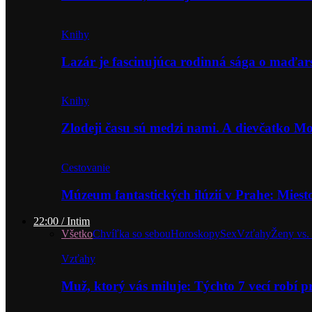
Knihy
Lazár je fascinujúca rodinná sága o maďa
Knihy
Zlodeji času sú medzi nami. A dievčatko 
Cestovanie
Múzeum fantastických ilúzií v Prahe: Miest
22:00 / Intim
Všetko
Chvíľka so sebou
Horoskopy
Sex
Vzťahy
Ženy vs.
Vzťahy
Muž, ktorý vás miluje: Týchto 7 vecí robí 