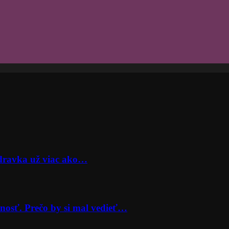
odravka už viac ako…
nosť. Prečo by si mal vedieť…