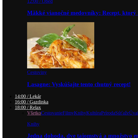
12:00 / Obed
Mäkké vianočné medovníky: Recept, ktorý 
Cestoviny
Lasagne: Vyskúšajte tento chutný recept!
14:00 / Lekár
16:00 / Gazdinka
18:00 / Relax
Všetko
Cestovanie
Filmy
Knihy
Kultúra
Príroda
Súťaže
Úva
Knihy
Jedna dohoda, dve tajomstvá a množstvo 