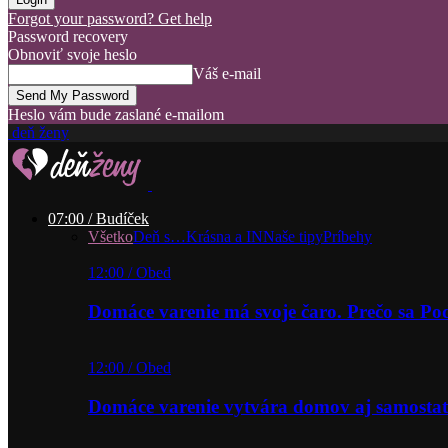
Forgot your password? Get help
Password recovery
Obnoviť svoje heslo
Váš e-mail
Heslo vám bude zaslané e-mailom
deň ženy
07:00 / Budíček
Všetko
Deň s…
Krásna a IN
Naše tipy
Príbehy
12:00 / Obed
Domáce varenie má svoje čaro. Prečo sa P
12:00 / Obed
Domáce varenie vytvára domov aj samostat