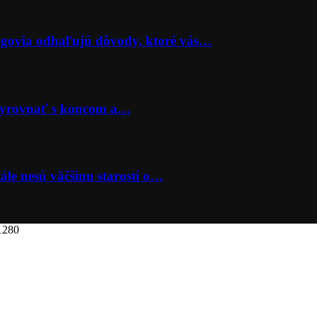
lógovia odhaľujú dôvody, ktoré vás…
 vyrovnať s koncom a…
ále nesú väčšinu starostí o…
1280