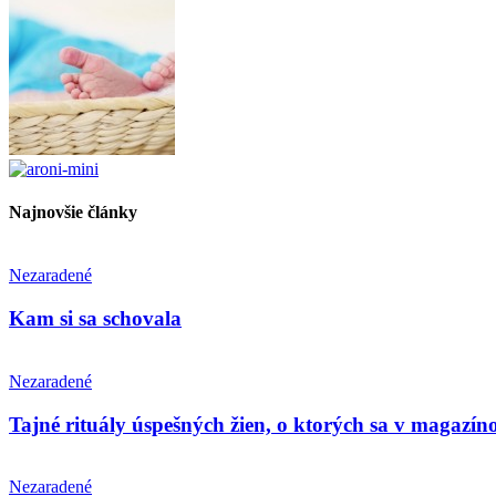
Najnovšie články
Nezaradené
Kam si sa schovala
Nezaradené
Tajné rituály úspešných žien, o ktorých sa v magazín
Nezaradené