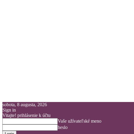
sobota, 8 augusta, 2026
Sign in
Vitajte! prihlásenie k účtu
Vaše užívateľské meno
heslo