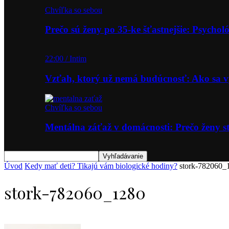
Chvíľka so sebou
Prečo sú ženy po 35-ke šťastnejšie: Psycho
22:00 / Intim
Vzťah, ktorý už nemá budúcnosť: Ako sa
Chvíľka so sebou
Mentálna záťaž v domácnosti: Prečo ženy st
Úvod
Kedy mať deti? Tikajú vám biologické hodiny?
stork-782060_
stork-782060_1280