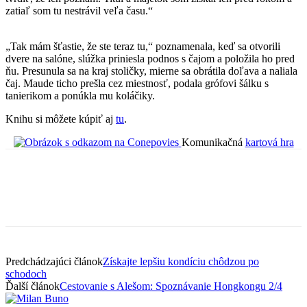
zatiaľ som tu nestrávil veľa času.“
„Tak mám šťastie, že ste teraz tu,“ poznamenala, keď sa otvorili
dvere na salóne, slúžka priniesla podnos s čajom a položila ho pred
ňu. Presunula sa na kraj stoličky, mierne sa obrátila doľava a naliala
čaj. Maude ticho prešla cez miestnosť, podala grófovi šálku s
tanierikom a ponúkla mu koláčiky.
Knihu si môžete kúpiť aj
tu
.
Komunikačná
kartová hra
Predchádzajúci článok
Získajte lepšiu kondíciu chôdzou po
schodoch
Ďalší článok
Cestovanie s Alešom: Spoznávanie Hongkongu 2/4