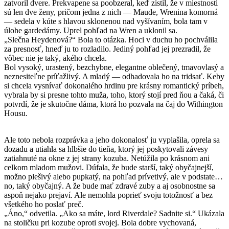
zatvoril dvere. Prekvapene sa poobzeral, keď zistil, že v miestnosti
sú len dve ženy, pričom jedna z nich — Maude, Wrenina komorná
— sedela v kúte s hlavou sklonenou nad vyšívaním, bola tam v
úlohe gardedámy. Uprel pohľad na Wren a uklonil sa.
„Slečna Heydenová?“ Bola to otázka. Hoci v duchu ho pochválila
za presnosť, hneď ju to rozladilo. Jediný pohľad jej prezradil, že
vôbec nie je taký, akého chcela.
Bol vysoký, urastený, bezchybne, elegantne oblečený, tmavovlasý a
neznesiteľne príťažlivý. A mladý — odhadovala ho na tridsať. Keby
si chcela vysnívať dokonalého hrdinu pre krásny romantický príbeh,
vybrala by si presne tohto muža, toho, ktorý stojí pred ňou a čaká, či
potvrdí, že je skutočne dáma, ktorá ho pozvala na čaj do Withington
Housu.
Ale toto nebola rozprávka a jeho dokonalosť ju vyplašila, oprela sa
dozadu a utiahla sa hlbšie do tieňa, ktorý jej poskytovali závesy
zatiahnuté na okne z jej strany kozuba. Netúžila po krásnom ani
celkom mladom mužovi. Dúfala, že bude starší, taký obyčajnejší,
možno plešivý alebo pupkatý, na pohľad prívetivý, ale v podstate…
no, taký obyčajný. A že bude mať zdravé zuby a aj osobnostne sa
aspoň nejako prejaví. Ale nemohla poprieť svoju totožnosť a bez
všetkého ho poslať preč.
„Áno,“ odvetila. „Ako sa máte, lord Riverdale? Sadnite si.“ Ukázala
na stoličku pri kozube oproti svojej. Bola dobre vychovaná,