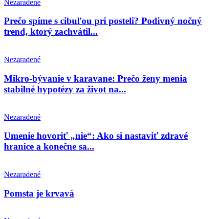
Nezaradené
Prečo spíme s cibuľou pri posteli? Podivný nočný
trend, ktorý zachvátil...
Nezaradené
Mikro-bývanie v karavane: Prečo ženy menia
stabilné hypotézy za život na...
Nezaradené
Umenie hovoriť „nie“: Ako si nastaviť zdravé
hranice a konečne sa...
Nezaradené
Pomsta je krvavá