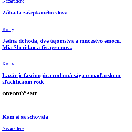
Nezaradené
Záhada zašepkaného slova
Knihy
Jedna dohoda, dve tajomstvá a množstvo emócií.
Mia Sheridan a Graysonov...
Knihy
Lazár je fascinujúca rodinná sága o maďarskom
šľachtickom rode
ODPORÚČAME
Kam si sa schovala
Nezaradené