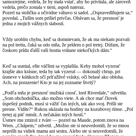
samozrejme, vedela, že by mala vstať, aby ho privítala, ale zároveň
vedela, prečo zostala v tieni, aspoň nateraz.
Pozrel na stoličku a očividne váhavo si sadol. „Ospravedlňujem sa,“
povedal. „Tuším som prišiel privčas. Obávam sa, že presnosť je
jedna z mojich vážnych slabostí.
Vždy urobím chybu, keď sa domnievam, že ak ma niekam pozvali
na pol tretiu, čaká sa odo mňa, že prídem o pol tretej. Dúfam, že
čoskoro prídu ďalší vaši hostia vrátane niekoľkých dám.“
Keď sa usmial, ešte väčšmi sa vyplašila. Keby mohol vyzerať
krajšie ako krásne, teda by tak vyzeral — dokonalý chrup, pri
úsmeve v kútikoch očí príťažlivé vrásky, oči belasé ako obloha.
Ach, na porazenie! Kto je na jej zozname štvrtý?
„Podľa mňa je presnosť mužská cnosť, lord Riverdale,“ odvetila.
„Som obchodníčka, ako možno viete. A ak chce mať človek
úspešný podnik, musí si vážiť čas iných, tak ako svoj. Prišli ste
presne. Vidíte?“ Rukou ukázala na hodiny na kozubovej rímse. „Pol
tretej aj päť minút. A nečakám iných hostí.“
Úsmev mu zmizol z tváre — pozrel na Maude, potom znova na
Wren. „Chápem,“ odvetil. „Možno ste si neuvedomili, že so mnou
neprišli na vidiek mama ani sestra. Alebo ste si neuvedomili, že