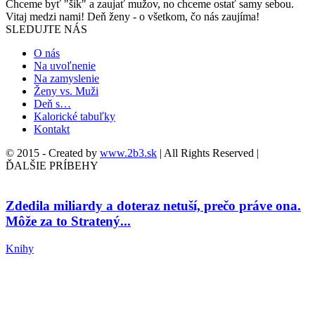
Chceme byť "šik" a zaujať mužov, no chceme ostať samy sebou.
Vitaj medzi nami! Deň ženy - o všetkom, čo nás zaujíma!
SLEDUJTE NÁS
O nás
Na uvoľnenie
Na zamyslenie
Ženy vs. Muži
Deň s…
Kalorické tabuľky
Kontakt
© 2015 - Created by
www.2b3.sk
| All Rights Reserved |
ĎALŠIE PRÍBEHY
Zdedila miliardy a doteraz netuší, prečo práve ona.
Môže za to Stratený...
Knihy