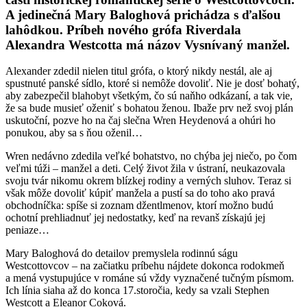
A jedinečná Mary Baloghová prichádza s ďalšou
lahôdkou. Príbeh nového grófa Riverdala
Alexandra Westcotta má názov Vysnívaný manžel.
Alexander zdedil nielen titul grófa, o ktorý nikdy nestál, ale aj
spustnuté panské sídlo, ktoré si nemôže dovoliť. Nie je dosť bohatý,
aby zabezpečil blahobyt všetkým, čo sú naňho odkázaní, a tak vie,
že sa bude musieť oženiť s bohatou ženou. Ibaže prv než svoj plán
uskutoční, pozve ho na čaj slečna Wren Heydenová a ohúri ho
ponukou, aby sa s ňou oženil…
Wren nedávno zdedila veľké bohatstvo, no chýba jej niečo, po čom
veľmi túži – manžel a deti. Celý život žila v ústraní, neukazovala
svoju tvár nikomu okrem blízkej rodiny a verných sluhov. Teraz si
však môže dovoliť kúpiť manžela a pustí sa do toho ako pravá
obchodníčka: spíše si zoznam džentlmenov, ktorí možno budú
ochotní prehliadnuť jej nedostatky, keď na revanš získajú jej
peniaze…
Mary Baloghová do detailov premyslela rodinnú ságu
Westcottovcov – na začiatku príbehu nájdete dokonca rodokmeň
a mená vystupujúce v románe sú vždy vyznačené tučným písmom.
Ich línia siaha až do konca 17.storočia, kedy sa vzali Stephen
Westcott a Eleanor Coková.