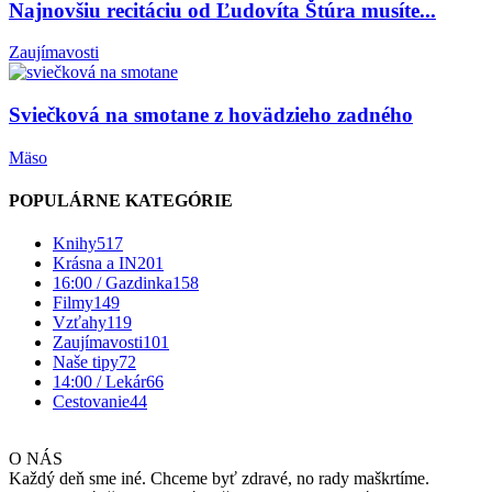
Najnovšiu recitáciu od Ľudovíta Štúra musíte...
Zaujímavosti
Sviečková na smotane z hovädzieho zadného
Mäso
POPULÁRNE KATEGÓRIE
Knihy
517
Krásna a IN
201
16:00 / Gazdinka
158
Filmy
149
Vzťahy
119
Zaujímavosti
101
Naše tipy
72
14:00 / Lekár
66
Cestovanie
44
O NÁS
Každý deň sme iné. Chceme byť zdravé, no rady maškrtíme.