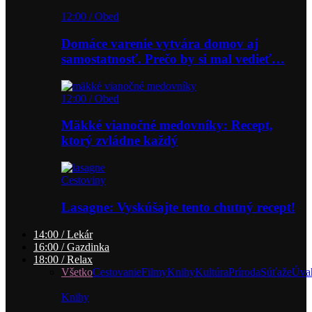
12:00 / Obed
Domáce varenie vytvára domov aj
samostatnosť. Prečo by si mal vedieť…
12:00 / Obed
Mäkké vianočné medovníky: Recept,
ktorý zvládne každý
Cestoviny
Lasagne: Vyskúšajte tento chutný recept!
14:00 / Lekár
16:00 / Gazdinka
18:00 / Relax
Všetko
Cestovanie
Filmy
Knihy
Kultúra
Príroda
Súťaže
Úva
Knihy