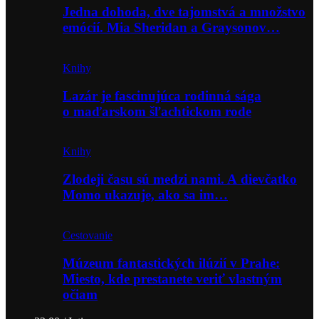
Jedna dohoda, dve tajomstvá a množstvo
emócií. Mia Sheridan a Graysonov…
Knihy
Lazár je fascinujúca rodinná sága
o maďarskom šľachtickom rode
Knihy
Zlodeji času sú medzi nami. A dievčatko
Momo ukazuje, ako sa im…
Cestovanie
Múzeum fantastických ilúzií v Prahe:
Miesto, kde prestanete veriť vlastným
očiam