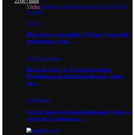
22:00 / Intim
Všetko
Chvíľka so sebou
Horoskopy
Sex
Vzťahy
Ženy
vs. Muži
Vzťahy
Muž, ktorý vás miluje: Týchto 7 vecí robí
prirodzene a bez…
Chvíľka so sebou
Prečo sú ženy po 35-ke šťastnejšie:
Psychológovia odhaľujú dôvody, ktoré
vás…
22:00 / Intim
Vzťah, ktorý už nemá budúcnosť: Ako sa
vyrovnať s koncom a…