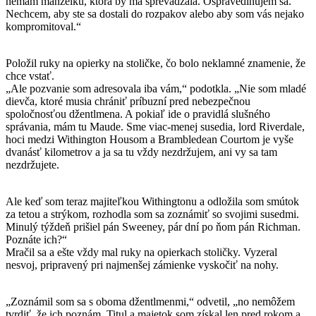
nemám manželku, ktorá by ma sprevádzala. Ospravedlňujem sa.
Nechcem, aby ste sa dostali do rozpakov alebo aby som vás nejako
kompromitoval.“
Položil ruky na opierky na stoličke, čo bolo neklamné znamenie, že
chce vstať.
„Ale pozvanie som adresovala iba vám,“ podotkla. „Nie som mladé
dievča, ktoré musia chrániť príbuzní pred nebezpečnou
spoločnosťou džentlmena. A pokiaľ ide o pravidlá slušného
správania, mám tu Maude. Sme viac-menej susedia, lord Riverdale,
hoci medzi Withington Housom a Brambledean Courtom je vyše
dvanásť kilometrov a ja sa tu vždy nezdržujem, ani vy sa tam
nezdržujete.
Ale keď som teraz majiteľkou Withingtonu a odložila som smútok
za tetou a strýkom, rozhodla som sa zoznámiť so svojimi susedmi.
Minulý týždeň prišiel pán Sweeney, pár dní po ňom pán Richman.
Poznáte ich?“
Mračil sa a ešte vždy mal ruky na opierkach stoličky. Vyzeral
nesvoj, pripravený pri najmenšej zámienke vyskočiť na nohy.
„Zoznámil som sa s oboma džentlmenmi,“ odvetil, „no nemôžem
tvrdiť, že ich poznám. Titul a majetok som získal len pred rokom a