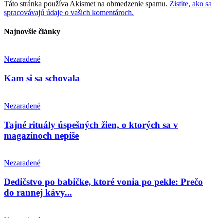
Táto stránka používa Akismet na obmedzenie spamu.
Zistite, ako sa
spracovávajú údaje o vašich komentároch.
Najnovšie články
Nezaradené
Kam si sa schovala
Nezaradené
Tajné rituály úspešných žien, o ktorých sa v
magazínoch nepíše
Nezaradené
Dedičstvo po babičke, ktoré vonia po pekle: Prečo
do rannej kávy...