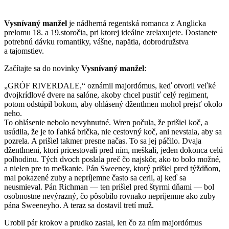
Vysnívaný manžel
je nádherná regentská romanca z Anglicka
prelomu 18. a 19.storočia, pri ktorej ideálne zrelaxujete. Dostanete
potrebnú dávku romantiky, vášne, napätia, dobrodružstva
a tajomstiev.
Začítajte sa do novinky
Vysnívaný manžel
:
„GRÓF RIVERDALE,“ oznámil majordómus, keď otvoril veľké
dvojkrídlové dvere na salóne, akoby chcel pustiť celý regiment,
potom odstúpil bokom, aby ohlásený džentlmen mohol prejsť okolo
neho.
To ohlásenie nebolo nevyhnutné. Wren počula, že prišiel koč, a
usúdila, že je to ľahká brička, nie cestovný koč, ani nevstala, aby sa
pozrela. A prišiel takmer presne načas. To sa jej páčilo. Dvaja
džentlmeni, ktorí pricestovali pred ním, meškali, jeden dokonca celú
polhodinu. Tých dvoch poslala preč čo najskôr, ako to bolo možné,
a nielen pre to meškanie. Pán Sweeney, ktorý prišiel pred týždňom,
mal pokazené zuby a nepríjemne často sa ceril, aj keď sa
neusmieval. Pán Richman — ten prišiel pred štyrmi dňami — bol
osobnostne nevýrazný, čo pôsobilo rovnako nepríjemne ako zuby
pána Sweeneyho. A teraz sa dostavil tretí muž.
Urobil pár krokov a prudko zastal, len čo za ním majordómus