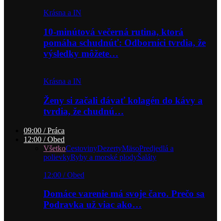
Krásna a IN
10-minútová večerná rutina, ktorá
pomáha schudnúť: Odborníci tvrdia, že
výsledky môžete…
Krásna a IN
Ženy si začali dávať kolagén do kávy a
tvrdia, že chudnú…
09:00 / Práca
12:00 / Obed
Všetko
Cestoviny
Dezerty
Mäso
Predjedlá a
polievky
Ryby a morské plody
Šaláty
12:00 / Obed
Domáce varenie má svoje čaro. Prečo sa
Podravka už viac ako…