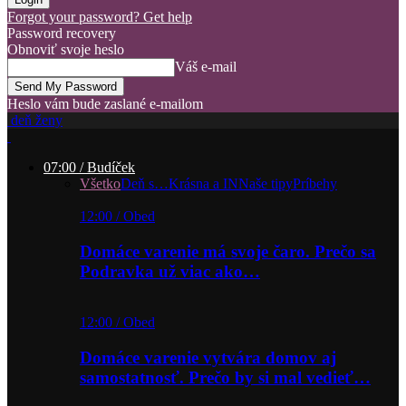
Forgot your password? Get help
Password recovery
Obnoviť svoje heslo
Váš e-mail
Heslo vám bude zaslané e-mailom
deň ženy
07:00 / Budíček
Všetko
Deň s…
Krásna a IN
Naše tipy
Príbehy
12:00 / Obed
Domáce varenie má svoje čaro. Prečo sa
Podravka už viac ako…
12:00 / Obed
Domáce varenie vytvára domov aj
samostatnosť. Prečo by si mal vedieť…