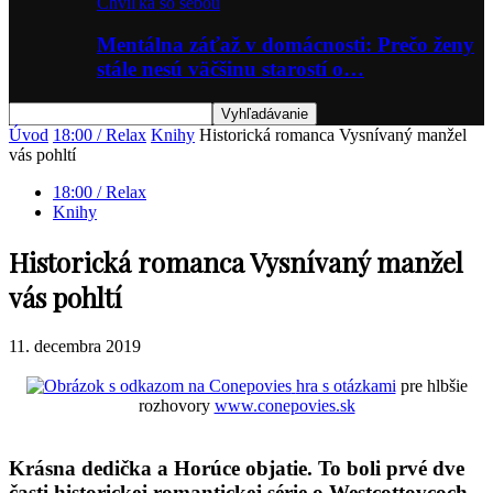
Chvíľka so sebou
Mentálna záťaž v domácnosti: Prečo ženy
stále nesú väčšinu starostí o…
Úvod
18:00 / Relax
Knihy
Historická romanca Vysnívaný manžel
vás pohltí
18:00 / Relax
Knihy
Historická romanca Vysnívaný manžel
vás pohltí
11. decembra 2019
hra s otázkami
pre hlbšie
rozhovory
www.conepovies.sk
Krásna dedička a Horúce objatie. To boli prvé dve
časti historickej romantickej série o Westcottovcoch.