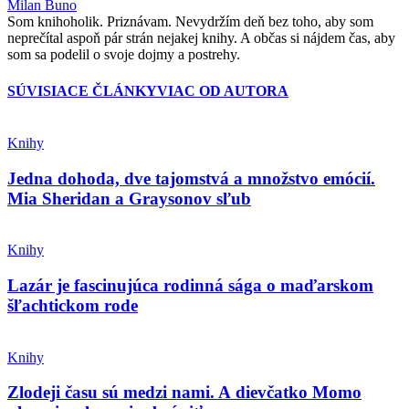
Milan Buno
Som knihoholik. Priznávam. Nevydržím deň bez toho, aby som
neprečítal aspoň pár strán nejakej knihy. A občas si nájdem čas, aby
som sa podelil o svoje dojmy a postrehy.
SÚVISIACE ČLÁNKY
VIAC OD AUTORA
Knihy
Jedna dohoda, dve tajomstvá a množstvo emócií.
Mia Sheridan a Graysonov sľub
Knihy
Lazár je fascinujúca rodinná sága o maďarskom
šľachtickom rode
Knihy
Zlodeji času sú medzi nami. A dievčatko Momo