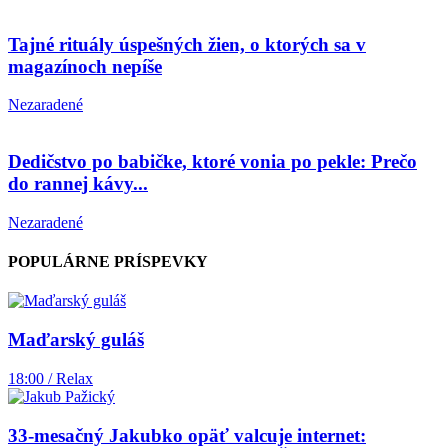
Tajné rituály úspešných žien, o ktorých sa v
magazínoch nepíše
Nezaradené
Dedičstvo po babičke, ktoré vonia po pekle: Prečo
do rannej kávy...
Nezaradené
POPULÁRNE PRÍSPEVKY
Maďarský guláš
18:00 / Relax
33-mesačný Jakubko opäť valcuje internet: