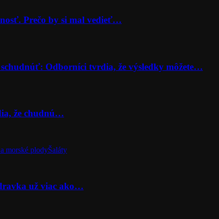
nosť. Prečo by si mal vedieť…
 schudnúť: Odborníci tvrdia, že výsledky môžete…
rdia, že chudnú…
a morské plody
Šaláty
odravka už viac ako…