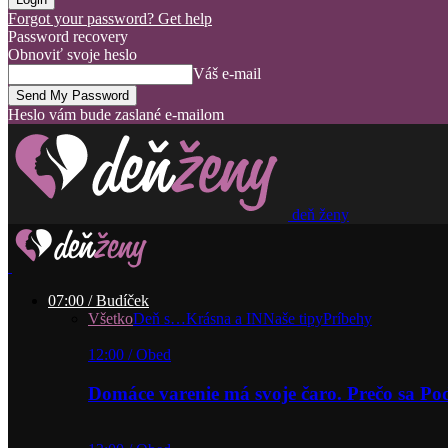
Forgot your password? Get help
Password recovery
Obnoviť svoje heslo
Váš e-mail
Heslo vám bude zaslané e-mailom
deň ženy
07:00 / Budíček
Všetko
Deň s…
Krásna a IN
Naše tipy
Príbehy
12:00 / Obed
Domáce varenie má svoje čaro. Prečo sa P