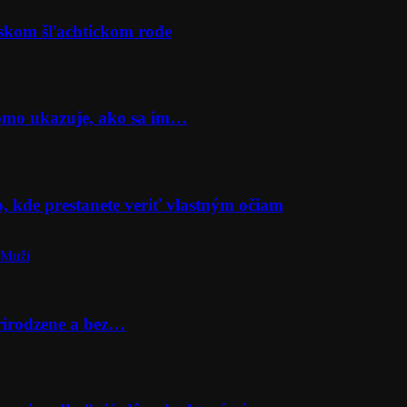
rskom šľachtickom rode
Momo ukazuje, ako sa im…
o, kde prestanete veriť vlastným očiam
 Muži
prirodzene a bez…