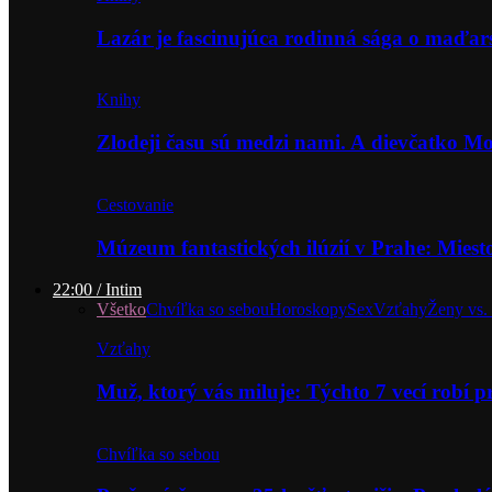
Lazár je fascinujúca rodinná sága o maďa
Knihy
Zlodeji času sú medzi nami. A dievčatko 
Cestovanie
Múzeum fantastických ilúzií v Prahe: Miest
22:00 / Intim
Všetko
Chvíľka so sebou
Horoskopy
Sex
Vzťahy
Ženy vs.
Vzťahy
Muž, ktorý vás miluje: Týchto 7 vecí robí 
Chvíľka so sebou