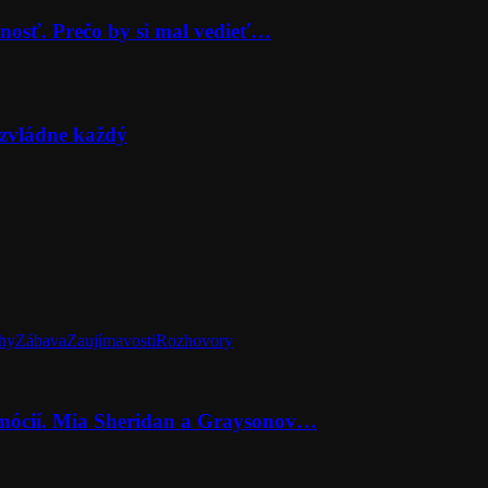
nosť. Prečo by si mal vedieť…
zvládne každý
hy
Zábava
Zaujímavosti
Rozhovory
emócií. Mia Sheridan a Graysonov…