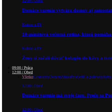
12:00 / Obed
Domáce varenie vytvára domov aj samostat
Krásna a IN
10-minútová večerná rutina, ktorá pomáha
Krásna a IN
Ženy si začali dávať kolagén do kávy a tv
09:00 / Práca
12:00 / Obed
Všetko
Cestoviny
Dezerty
Mäso
Predjedlá a polievky
Ryby 
12:00 / Obed
Domáce varenie má svoje čaro. Prečo sa P
12:00 / Obed