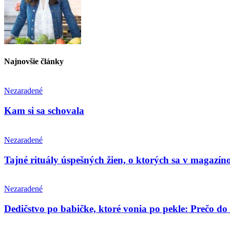
Najnovšie články
Nezaradené
Kam si sa schovala
Nezaradené
Tajné rituály úspešných žien, o ktorých sa v magazín
Nezaradené
Dedičstvo po babičke, ktoré vonia po pekle: Prečo do 