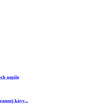
och nepíše
rannej kávy...