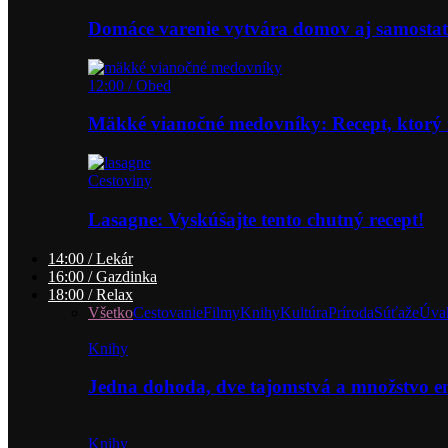
Domáce varenie vytvára domov aj samostat
12:00 / Obed
Mäkké vianočné medovníky: Recept, ktorý 
Cestoviny
Lasagne: Vyskúšajte tento chutný recept!
14:00 / Lekár
16:00 / Gazdinka
18:00 / Relax
Všetko
Cestovanie
Filmy
Knihy
Kultúra
Príroda
Súťaže
Úva
Knihy
Jedna dohoda, dve tajomstvá a množstvo 
Knihy