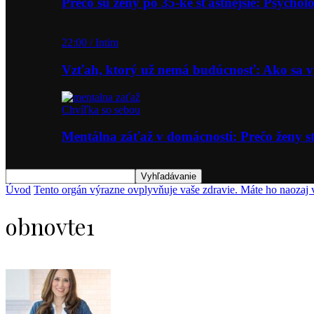
Prečo sú ženy po 35-ke šťastnejšie: Psycho
22:00 / Intim
Vzťah, ktorý už nemá budúcnosť: Ako sa
Chvíľka so sebou
Mentálna záťaž v domácnosti: Prečo ženy st
Úvod
Tento orgán výrazne ovplyvňuje vaše zdravie. Máte ho naozaj 
obnovte1