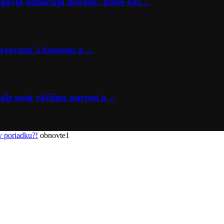
lógovia odhaľujú dôvody, ktoré vás…
 vyrovnať s koncom a…
ále nesú väčšinu starostí o…
v poriadku?!
obnovte1