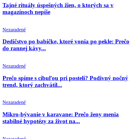
Tajné rituály úspešných žien, o ktorých sa v
magazínoch nepíše
Nezaradené
Dedičstvo po babičke, ktoré vonia po pekle: Prečo
do rannej kávy...
Nezaradené
Prečo spíme s cibuľou pri posteli? Podivný nočný
trend, ktorý zachvátil...
Nezaradené
Mikro-bývanie v karavane: Prečo ženy menia
stabilné hypotézy za život na...
Nezaradené