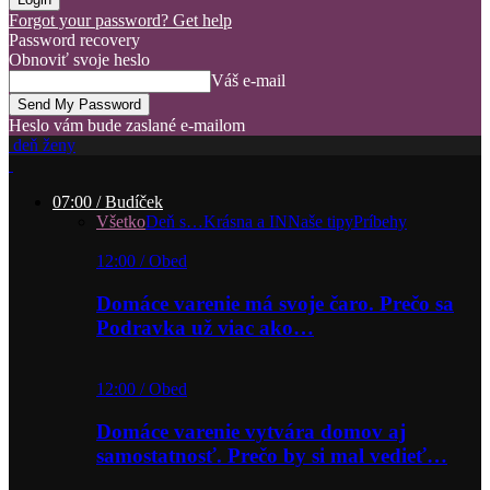
Forgot your password? Get help
Password recovery
Obnoviť svoje heslo
Váš e-mail
Heslo vám bude zaslané e-mailom
deň ženy
07:00 / Budíček
Všetko
Deň s…
Krásna a IN
Naše tipy
Príbehy
12:00 / Obed
Domáce varenie má svoje čaro. Prečo sa
Podravka už viac ako…
12:00 / Obed
Domáce varenie vytvára domov aj
samostatnosť. Prečo by si mal vedieť…