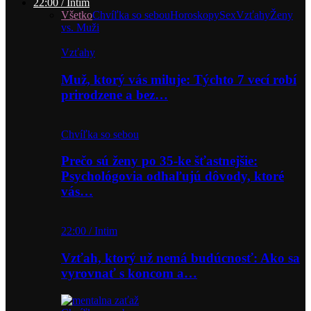
22:00 / Intim
Všetko
Chvíľka so sebou
Horoskopy
Sex
Vzťahy
Ženy
vs. Muži
Vzťahy
Muž, ktorý vás miluje: Týchto 7 vecí robí
prirodzene a bez…
Chvíľka so sebou
Prečo sú ženy po 35-ke šťastnejšie:
Psychológovia odhaľujú dôvody, ktoré
vás…
22:00 / Intim
Vzťah, ktorý už nemá budúcnosť: Ako sa
vyrovnať s koncom a…