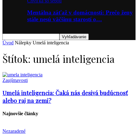
Chvíľka so sebou
Mentálna záťaž v domácnosti: Prečo ženy
stále nesú väčšinu starostí o…
Úvod
Nálepky
Umelá inteligencia
Štítok: umelá inteligencia
Zaujímavosti
Umelá inteligencia: Čaká nás desivá budúcnosť
alebo raj na zemi?
Najnovšie články
Nezaradené