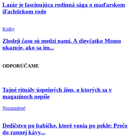
Lazár je fascinujúca rodinná sága o maďarskom
šľachtickom rode
Knihy
Zlodeji času sú medzi nami. A dievčatko Momo
ukazuje, ako sa im...
ODPORÚČAME
Tajné rituály úspešných žien, o ktorých sa v
magazínoch nepíše
Nezaradené
Dedičstvo po babičke, ktoré vonia po pekle: Prečo
do rannej kávy...