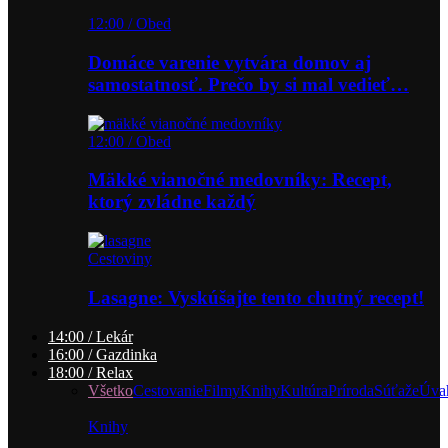
12:00 / Obed
Domáce varenie vytvára domov aj
samostatnosť. Prečo by si mal vedieť…
12:00 / Obed
Mäkké vianočné medovníky: Recept,
ktorý zvládne každý
Cestoviny
Lasagne: Vyskúšajte tento chutný recept!
14:00 / Lekár
16:00 / Gazdinka
18:00 / Relax
Všetko
Cestovanie
Filmy
Knihy
Kultúra
Príroda
Súťaže
Úva
Knihy