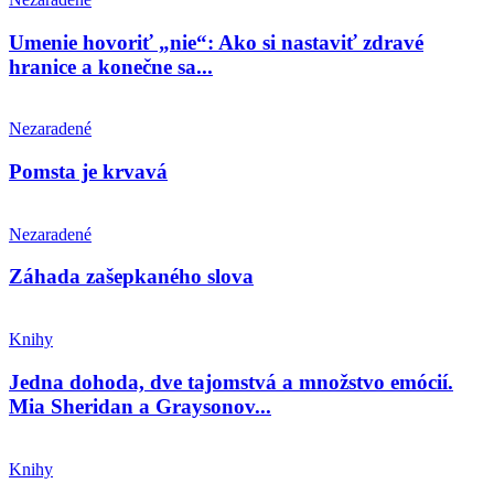
Umenie hovoriť „nie“: Ako si nastaviť zdravé
hranice a konečne sa...
Nezaradené
Pomsta je krvavá
Nezaradené
Záhada zašepkaného slova
Knihy
Jedna dohoda, dve tajomstvá a množstvo emócií.
Mia Sheridan a Graysonov...
Knihy