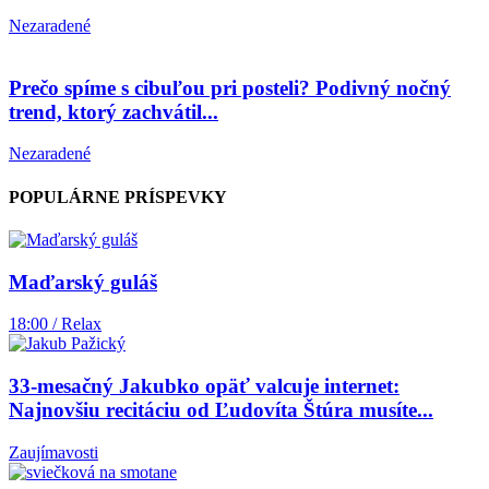
Nezaradené
Prečo spíme s cibuľou pri posteli? Podivný nočný
trend, ktorý zachvátil...
Nezaradené
POPULÁRNE PRÍSPEVKY
Maďarský guláš
18:00 / Relax
33-mesačný Jakubko opäť valcuje internet:
Najnovšiu recitáciu od Ľudovíta Štúra musíte...
Zaujímavosti