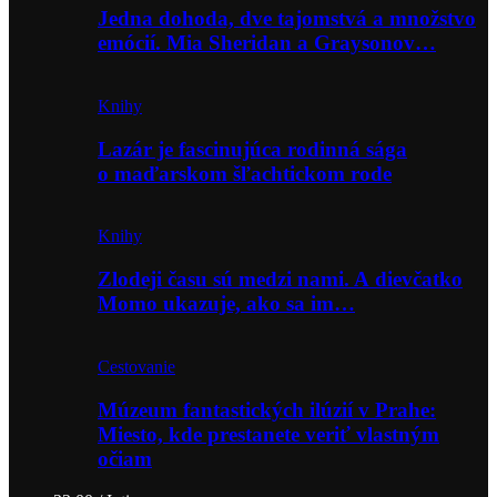
Jedna dohoda, dve tajomstvá a množstvo
emócií. Mia Sheridan a Graysonov…
Knihy
Lazár je fascinujúca rodinná sága
o maďarskom šľachtickom rode
Knihy
Zlodeji času sú medzi nami. A dievčatko
Momo ukazuje, ako sa im…
Cestovanie
Múzeum fantastických ilúzií v Prahe:
Miesto, kde prestanete veriť vlastným
očiam