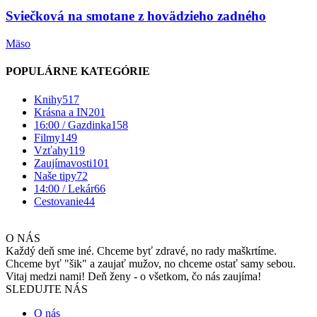
Sviečková na smotane z hovädzieho zadného
Mäso
POPULÁRNE KATEGÓRIE
Knihy
517
Krásna a IN
201
16:00 / Gazdinka
158
Filmy
149
Vzťahy
119
Zaujímavosti
101
Naše tipy
72
14:00 / Lekár
66
Cestovanie
44
O NÁS
Každý deň sme iné. Chceme byť zdravé, no rady maškrtíme.
Chceme byť "šik" a zaujať mužov, no chceme ostať samy sebou.
Vitaj medzi nami! Deň ženy - o všetkom, čo nás zaujíma!
SLEDUJTE NÁS
O nás