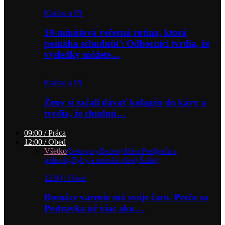
Krásna a IN
10-minútová večerná rutina, ktorá
pomáha schudnúť: Odborníci tvrdia, že
výsledky môžete…
Krásna a IN
Ženy si začali dávať kolagén do kávy a
tvrdia, že chudnú…
09:00 / Práca
12:00 / Obed
Všetko
Cestoviny
Dezerty
Mäso
Predjedlá a
polievky
Ryby a morské plody
Šaláty
12:00 / Obed
Domáce varenie má svoje čaro. Prečo sa
Podravka už viac ako…